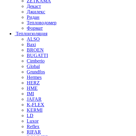
ZETKAMA
Декаст
Джилекс
Ридан
Тепловодомер
Формат
Теплоизоляция
ALSO
Baxi
BROEN
BUGATTI
Cimberio
Global
Grundfos
Hermes
HERZ
HME
IMI
JAFAR
K-FLEX
KERMI
LD
Luxor
Reflex
RIFAR