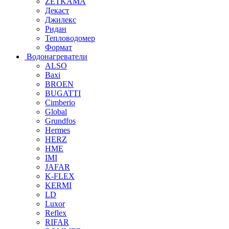
ZETKAMA
Декаст
Джилекс
Ридан
Тепловодомер
Формат
Водонагреватели
ALSO
Baxi
BROEN
BUGATTI
Cimberio
Global
Grundfos
Hermes
HERZ
HME
IMI
JAFAR
K-FLEX
KERMI
LD
Luxor
Reflex
RIFAR