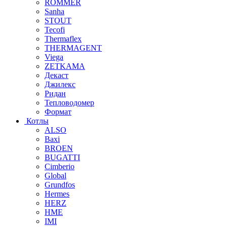
ROMMER
Sanha
STOUT
Tecofi
Thermaflex
THERMAGENT
Viega
ZETKAMA
Декаст
Джилекс
Ридан
Тепловодомер
Формат
Котлы
ALSO
Baxi
BROEN
BUGATTI
Cimberio
Global
Grundfos
Hermes
HERZ
HME
IMI