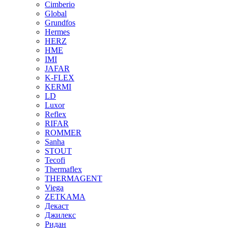
Cimberio
Global
Grundfos
Hermes
HERZ
HME
IMI
JAFAR
K-FLEX
KERMI
LD
Luxor
Reflex
RIFAR
ROMMER
Sanha
STOUT
Tecofi
Thermaflex
THERMAGENT
Viega
ZETKAMA
Декаст
Джилекс
Ридан