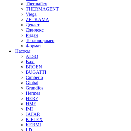
Thermaflex
THERMAGENT
Viega
ZETKAMA
Декаст
Джилекс
Ридан
Тепловодомер
Формат
Насосы
ALSO
Baxi
BROEN
BUGATTI
Cimberio
Global
Grundfos
Hermes
HERZ
HME
IMI
JAFAR
K-FLEX
KERMI
LD