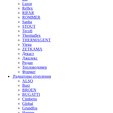
Luxor
Reflex
RIFAR
ROMMER
Sanha
STOUT
Tecofi
Thermaflex
THERMAGENT
Viega
ZETKAMA
Декаст
Джилекс
Ридан
Тепловодомер
Формат
Радиаторы отопления
ALSO
Baxi
BROEN
BUGATTI
Cimberio
Global
Grundfos
Hermes