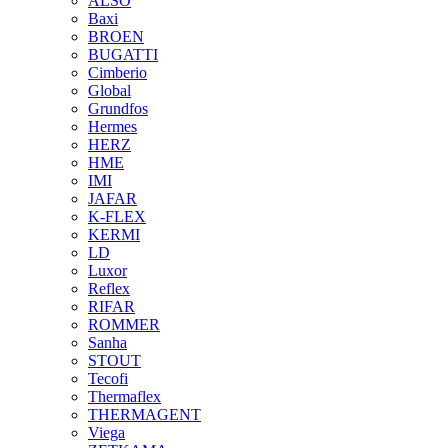
ALSO
Baxi
BROEN
BUGATTI
Cimberio
Global
Grundfos
Hermes
HERZ
HME
IMI
JAFAR
K-FLEX
KERMI
LD
Luxor
Reflex
RIFAR
ROMMER
Sanha
STOUT
Tecofi
Thermaflex
THERMAGENT
Viega