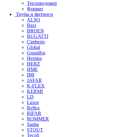
Тепловодомер
Формат
Трубы и фитинги
ALSO
Baxi
BROEN
BUGATTI
Cimberio
Global
Grundfos
Hermes
HERZ
HME
IMI
JAFAR
K-FLEX
KERMI
LD
Luxor
Reflex
RIFAR
ROMMER
Sanha
STOUT
Tecofi