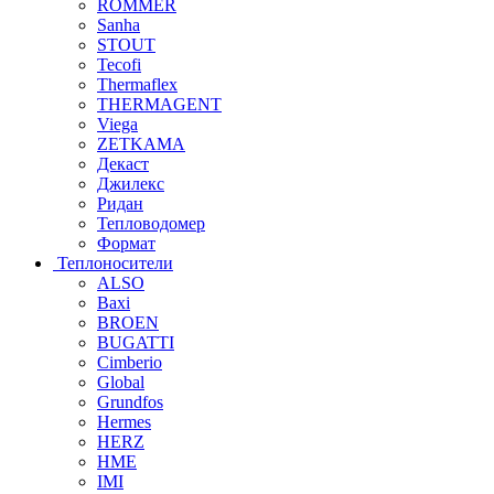
ROMMER
Sanha
STOUT
Tecofi
Thermaflex
THERMAGENT
Viega
ZETKAMA
Декаст
Джилекс
Ридан
Тепловодомер
Формат
Теплоносители
ALSO
Baxi
BROEN
BUGATTI
Cimberio
Global
Grundfos
Hermes
HERZ
HME
IMI