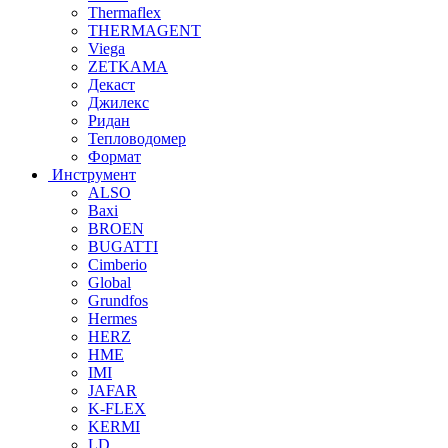
Thermaflex
THERMAGENT
Viega
ZETKAMA
Декаст
Джилекс
Ридан
Тепловодомер
Формат
Инструмент
ALSO
Baxi
BROEN
BUGATTI
Cimberio
Global
Grundfos
Hermes
HERZ
HME
IMI
JAFAR
K-FLEX
KERMI
LD