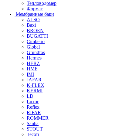
Тепловодомер
Формат
Мембранные баки
ALSO
Baxi
BROEN
BUGATTI
Cimberio
Global
Grundfos
Hermes
HERZ
HME
IMI
JAFAR
K-FLEX
KERMI
LD
Luxor
Reflex
RIFAR
ROMMER
Sanha
STOUT
Tecofi