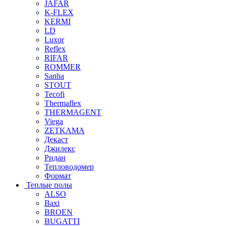
JAFAR
K-FLEX
KERMI
LD
Luxor
Reflex
RIFAR
ROMMER
Sanha
STOUT
Tecofi
Thermaflex
THERMAGENT
Viega
ZETKAMA
Декаст
Джилекс
Ридан
Тепловодомер
Формат
Теплые полы
ALSO
Baxi
BROEN
BUGATTI