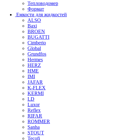
Тепловодомер
Формат
Емкости для жидкостей
ALSO
Baxi
BROEN
BUGATTI
Cimberio
Global
Grundfos
Hermes
HERZ
HME
IMI
JAFAR
K-FLEX
KERMI
LD
Luxor
Reflex
RIFAR
ROMMER
Sanha
STOUT
Tecofi