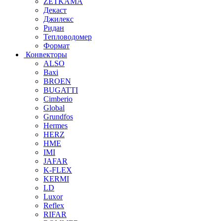
ZETKAMA
Декаст
Джилекс
Ридан
Тепловодомер
Формат
Конвекторы
ALSO
Baxi
BROEN
BUGATTI
Cimberio
Global
Grundfos
Hermes
HERZ
HME
IMI
JAFAR
K-FLEX
KERMI
LD
Luxor
Reflex
RIFAR