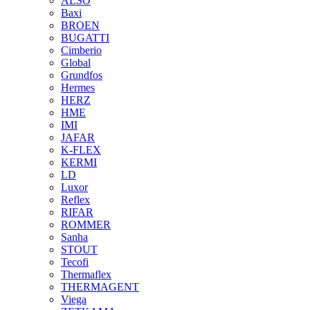
ALSO
Baxi
BROEN
BUGATTI
Cimberio
Global
Grundfos
Hermes
HERZ
HME
IMI
JAFAR
K-FLEX
KERMI
LD
Luxor
Reflex
RIFAR
ROMMER
Sanha
STOUT
Tecofi
Thermaflex
THERMAGENT
Viega