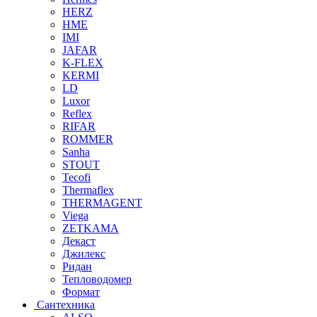
HERZ
HME
IMI
JAFAR
K-FLEX
KERMI
LD
Luxor
Reflex
RIFAR
ROMMER
Sanha
STOUT
Tecofi
Thermaflex
THERMAGENT
Viega
ZETKAMA
Декаст
Джилекс
Ридан
Тепловодомер
Формат
Сантехника