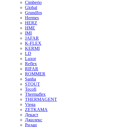
Cimberio
Global
Grundfos
Hermes
HERZ
HME
IMI
JAFAR
K-FLEX
KERMI
LD
Luxor
Reflex
RIFAR
ROMMER
Sanha
STOUT
Tecofi
Thermaflex
THERMAGENT
Viega
ZETKAMA
Декаст
Джилекс
Ридан