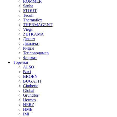
ROMMER
Sanha
STOUT
Tecofi
Thermaflex
THERMAGENT
Viega
ZETKAMA
Декаст
Джилекс
Ридан
Тепловодомер
Формат
Горелки
ALSO
Baxi
BROEN
BUGATTI
Cimberio
Global
Grundfos
Hermes
HERZ
HME
IMI