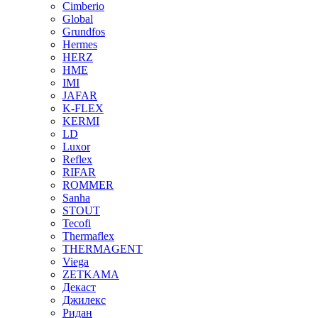
Cimberio
Global
Grundfos
Hermes
HERZ
HME
IMI
JAFAR
K-FLEX
KERMI
LD
Luxor
Reflex
RIFAR
ROMMER
Sanha
STOUT
Tecofi
Thermaflex
THERMAGENT
Viega
ZETKAMA
Декаст
Джилекс
Ридан