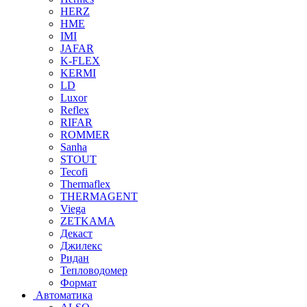
HERZ
HME
IMI
JAFAR
K-FLEX
KERMI
LD
Luxor
Reflex
RIFAR
ROMMER
Sanha
STOUT
Tecofi
Thermaflex
THERMAGENT
Viega
ZETKAMA
Декаст
Джилекс
Ридан
Тепловодомер
Формат
Автоматика