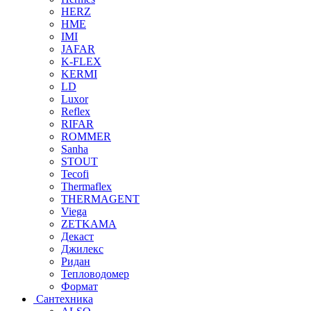
HERZ
HME
IMI
JAFAR
K-FLEX
KERMI
LD
Luxor
Reflex
RIFAR
ROMMER
Sanha
STOUT
Tecofi
Thermaflex
THERMAGENT
Viega
ZETKAMA
Декаст
Джилекс
Ридан
Тепловодомер
Формат
Сантехника