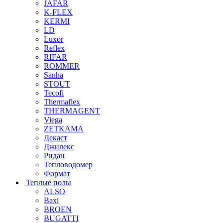
JAFAR
K-FLEX
KERMI
LD
Luxor
Reflex
RIFAR
ROMMER
Sanha
STOUT
Tecofi
Thermaflex
THERMAGENT
Viega
ZETKAMA
Декаст
Джилекс
Ридан
Тепловодомер
Формат
Теплые полы
ALSO
Baxi
BROEN
BUGATTI