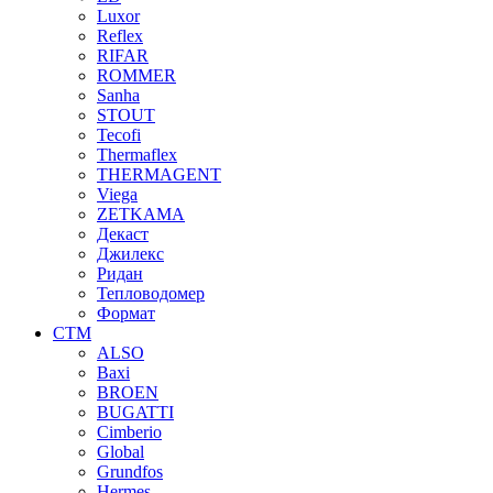
Luxor
Reflex
RIFAR
ROMMER
Sanha
STOUT
Tecofi
Thermaflex
THERMAGENT
Viega
ZETKAMA
Декаст
Джилекс
Ридан
Тепловодомер
Формат
СТМ
ALSO
Baxi
BROEN
BUGATTI
Cimberio
Global
Grundfos
Hermes