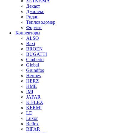
ZETKAMA
Декаст
Джилекс
Ридан
Тепловодомер
Формат
Конвекторы
ALSO
Baxi
BROEN
BUGATTI
Cimberio
Global
Grundfos
Hermes
HERZ
HME
IMI
JAFAR
K-FLEX
KERMI
LD
Luxor
Reflex
RIFAR