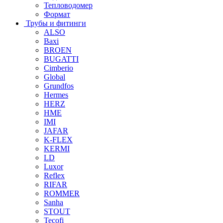
Тепловодомер
Формат
Трубы и фитинги
ALSO
Baxi
BROEN
BUGATTI
Cimberio
Global
Grundfos
Hermes
HERZ
HME
IMI
JAFAR
K-FLEX
KERMI
LD
Luxor
Reflex
RIFAR
ROMMER
Sanha
STOUT
Tecofi