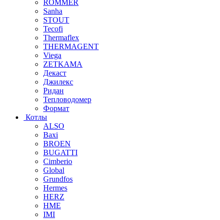
ROMMER
Sanha
STOUT
Tecofi
Thermaflex
THERMAGENT
Viega
ZETKAMA
Декаст
Джилекс
Ридан
Тепловодомер
Формат
Котлы
ALSO
Baxi
BROEN
BUGATTI
Cimberio
Global
Grundfos
Hermes
HERZ
HME
IMI