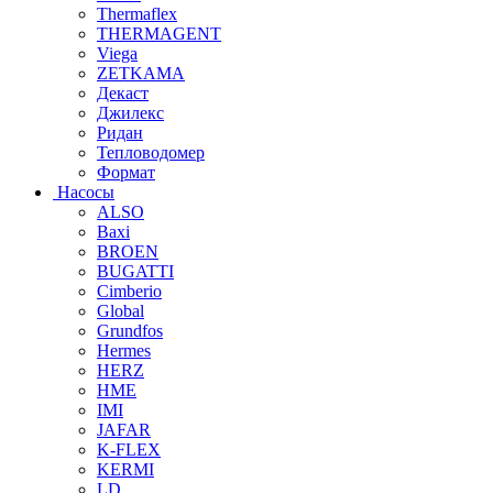
Thermaflex
THERMAGENT
Viega
ZETKAMA
Декаст
Джилекс
Ридан
Тепловодомер
Формат
Насосы
ALSO
Baxi
BROEN
BUGATTI
Cimberio
Global
Grundfos
Hermes
HERZ
HME
IMI
JAFAR
K-FLEX
KERMI
LD