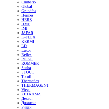
Cimberio
Global
Grundfos
Hermes
HERZ
HME
IMI
JAFAR
K-FLEX
KERMI
LD
Luxor
Reflex
RIFAR
ROMMER
Sanha
STOUT
Tecofi
Thermaflex
THERMAGENT
Viega
ZETKAMA
Декаст
Джилекс
Ридан