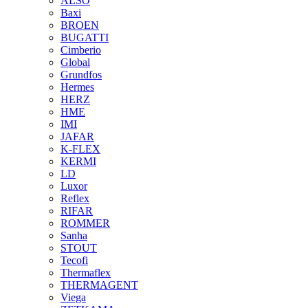
ALSO
Baxi
BROEN
BUGATTI
Cimberio
Global
Grundfos
Hermes
HERZ
HME
IMI
JAFAR
K-FLEX
KERMI
LD
Luxor
Reflex
RIFAR
ROMMER
Sanha
STOUT
Tecofi
Thermaflex
THERMAGENT
Viega