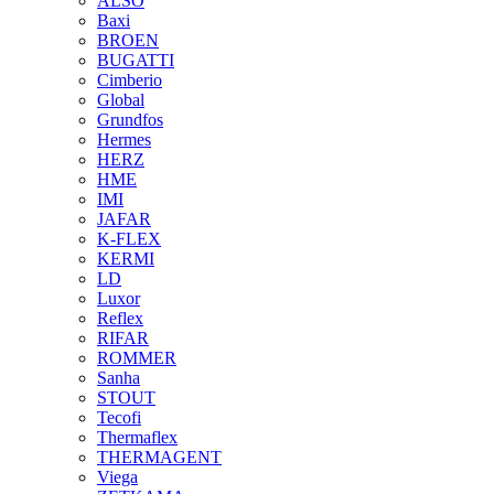
ALSO
Baxi
BROEN
BUGATTI
Cimberio
Global
Grundfos
Hermes
HERZ
HME
IMI
JAFAR
K-FLEX
KERMI
LD
Luxor
Reflex
RIFAR
ROMMER
Sanha
STOUT
Tecofi
Thermaflex
THERMAGENT
Viega