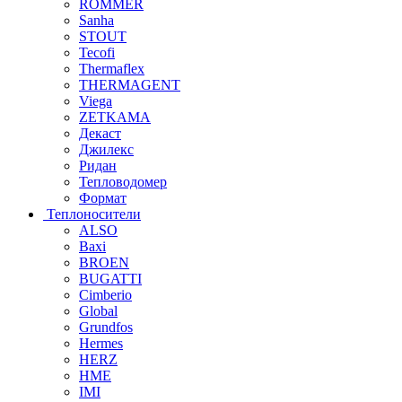
ROMMER
Sanha
STOUT
Tecofi
Thermaflex
THERMAGENT
Viega
ZETKAMA
Декаст
Джилекс
Ридан
Тепловодомер
Формат
Теплоносители
ALSO
Baxi
BROEN
BUGATTI
Cimberio
Global
Grundfos
Hermes
HERZ
HME
IMI