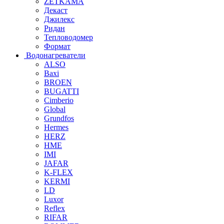
ZETKAMA
Декаст
Джилекс
Ридан
Тепловодомер
Формат
Водонагреватели
ALSO
Baxi
BROEN
BUGATTI
Cimberio
Global
Grundfos
Hermes
HERZ
HME
IMI
JAFAR
K-FLEX
KERMI
LD
Luxor
Reflex
RIFAR