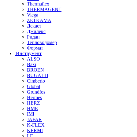
Thermaflex
THERMAGENT
Viega
ZETKAMA
Декаст
Джилекс
Ридан
Тепловодомер
Формат
Инструмент
ALSO
Baxi
BROEN
BUGATTI
Cimberio
Global
Grundfos
Hermes
HERZ
HME
IMI
JAFAR
K-FLEX
KERMI
LD