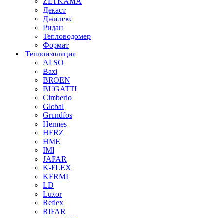
ZETKAMA
Декаст
Джилекс
Ридан
Тепловодомер
Формат
Теплоизоляция
ALSO
Baxi
BROEN
BUGATTI
Cimberio
Global
Grundfos
Hermes
HERZ
HME
IMI
JAFAR
K-FLEX
KERMI
LD
Luxor
Reflex
RIFAR