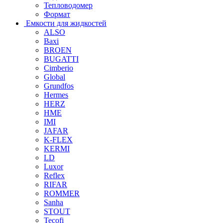
Тепловодомер
Формат
Емкости для жидкостей
ALSO
Baxi
BROEN
BUGATTI
Cimberio
Global
Grundfos
Hermes
HERZ
HME
IMI
JAFAR
K-FLEX
KERMI
LD
Luxor
Reflex
RIFAR
ROMMER
Sanha
STOUT
Tecofi