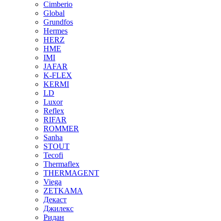
Cimberio
Global
Grundfos
Hermes
HERZ
HME
IMI
JAFAR
K-FLEX
KERMI
LD
Luxor
Reflex
RIFAR
ROMMER
Sanha
STOUT
Tecofi
Thermaflex
THERMAGENT
Viega
ZETKAMA
Декаст
Джилекс
Ридан