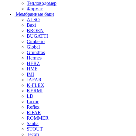
Тепловодомер
Формат
Мембранные баки
ALSO
Baxi
BROEN
BUGATTI
Cimberio
Global
Grundfos
Hermes
HERZ
HME
IMI
JAFAR
K-FLEX
KERMI
LD
Luxor
Reflex
RIFAR
ROMMER
Sanha
STOUT
Tecofi