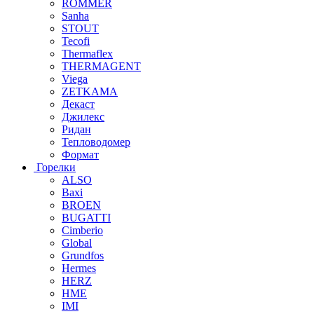
ROMMER
Sanha
STOUT
Tecofi
Thermaflex
THERMAGENT
Viega
ZETKAMA
Декаст
Джилекс
Ридан
Тепловодомер
Формат
Горелки
ALSO
Baxi
BROEN
BUGATTI
Cimberio
Global
Grundfos
Hermes
HERZ
HME
IMI