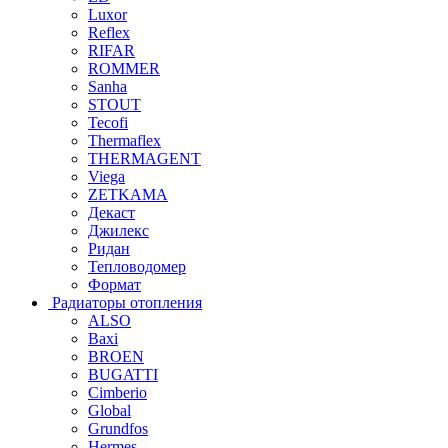
Luxor
Reflex
RIFAR
ROMMER
Sanha
STOUT
Tecofi
Thermaflex
THERMAGENT
Viega
ZETKAMA
Декаст
Джилекс
Ридан
Тепловодомер
Формат
Радиаторы отопления
ALSO
Baxi
BROEN
BUGATTI
Cimberio
Global
Grundfos
Hermes