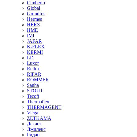
Cimberio
Global
Grundfos
Hermes
HERZ
HME
IMI
JAFAR
K-FLEX
KERMI
LD
Luxor
Reflex
RIFAR
ROMMER
Sanha
STOUT
Tecofi
Thermaflex
THERMAGENT
Viega
ZETKAMA
Декаст
Джилекс
Ридан