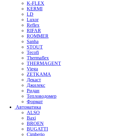
K-FLEX
KERMI
LD
Luxor
Reflex
RIFAR
ROMMER
Sanha
STOUT
Tecofi
Thermaflex
THERMAGENT
Viega
ZETKAMA
Декаст
Джилекс
Ридан
Тепловодомер
Формат
Автоматика
ALSO
Baxi
BROEN
BUGATTI
Cimberio