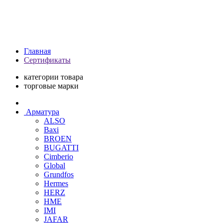
Главная
Сертификаты
категории товара
торговые марки
Арматура
ALSO
Baxi
BROEN
BUGATTI
Cimberio
Global
Grundfos
Hermes
HERZ
HME
IMI
JAFAR