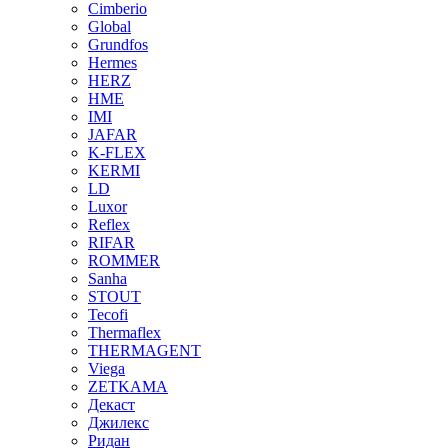
Cimberio
Global
Grundfos
Hermes
HERZ
HME
IMI
JAFAR
K-FLEX
KERMI
LD
Luxor
Reflex
RIFAR
ROMMER
Sanha
STOUT
Tecofi
Thermaflex
THERMAGENT
Viega
ZETKAMA
Декаст
Джилекс
Ридан