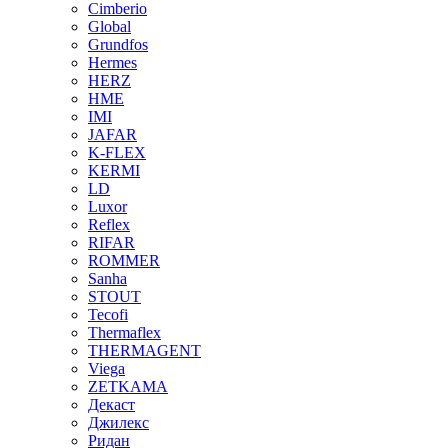
Cimberio
Global
Grundfos
Hermes
HERZ
HME
IMI
JAFAR
K-FLEX
KERMI
LD
Luxor
Reflex
RIFAR
ROMMER
Sanha
STOUT
Tecofi
Thermaflex
THERMAGENT
Viega
ZETKAMA
Декаст
Джилекс
Ридан