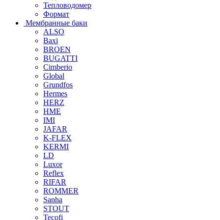
Тепловодомер
Формат
Мембранные баки
ALSO
Baxi
BROEN
BUGATTI
Cimberio
Global
Grundfos
Hermes
HERZ
HME
IMI
JAFAR
K-FLEX
KERMI
LD
Luxor
Reflex
RIFAR
ROMMER
Sanha
STOUT
Tecofi