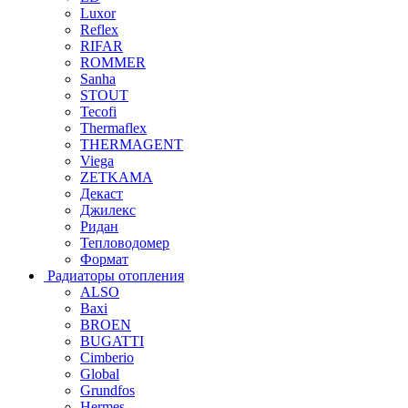
Luxor
Reflex
RIFAR
ROMMER
Sanha
STOUT
Tecofi
Thermaflex
THERMAGENT
Viega
ZETKAMA
Декаст
Джилекс
Ридан
Тепловодомер
Формат
Радиаторы отопления
ALSO
Baxi
BROEN
BUGATTI
Cimberio
Global
Grundfos
Hermes