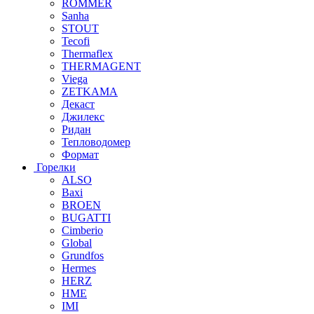
ROMMER
Sanha
STOUT
Tecofi
Thermaflex
THERMAGENT
Viega
ZETKAMA
Декаст
Джилекс
Ридан
Тепловодомер
Формат
Горелки
ALSO
Baxi
BROEN
BUGATTI
Cimberio
Global
Grundfos
Hermes
HERZ
HME
IMI