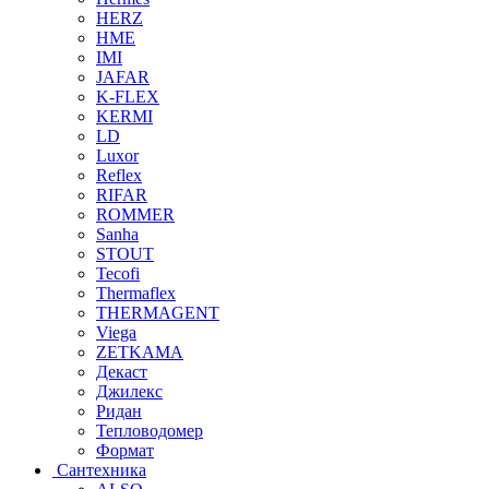
HERZ
HME
IMI
JAFAR
K-FLEX
KERMI
LD
Luxor
Reflex
RIFAR
ROMMER
Sanha
STOUT
Tecofi
Thermaflex
THERMAGENT
Viega
ZETKAMA
Декаст
Джилекс
Ридан
Тепловодомер
Формат
Сантехника