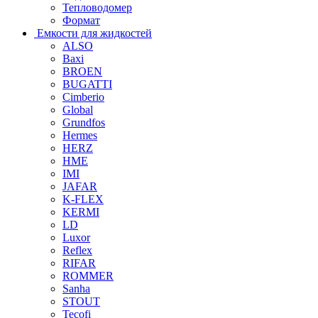
Тепловодомер
Формат
Емкости для жидкостей
ALSO
Baxi
BROEN
BUGATTI
Cimberio
Global
Grundfos
Hermes
HERZ
HME
IMI
JAFAR
K-FLEX
KERMI
LD
Luxor
Reflex
RIFAR
ROMMER
Sanha
STOUT
Tecofi