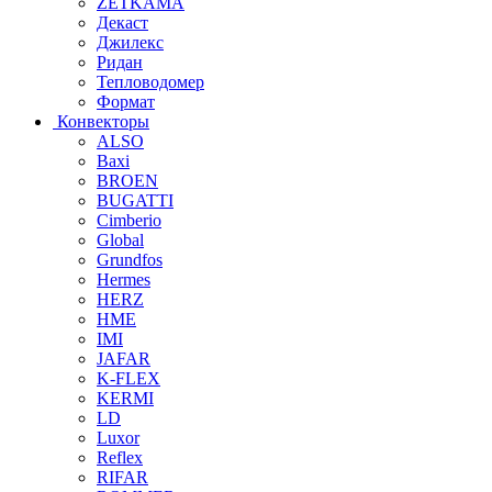
ZETKAMA
Декаст
Джилекс
Ридан
Тепловодомер
Формат
Конвекторы
ALSO
Baxi
BROEN
BUGATTI
Cimberio
Global
Grundfos
Hermes
HERZ
HME
IMI
JAFAR
K-FLEX
KERMI
LD
Luxor
Reflex
RIFAR