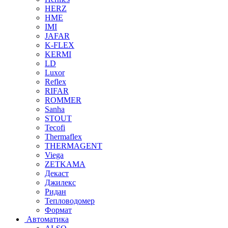
HERZ
HME
IMI
JAFAR
K-FLEX
KERMI
LD
Luxor
Reflex
RIFAR
ROMMER
Sanha
STOUT
Tecofi
Thermaflex
THERMAGENT
Viega
ZETKAMA
Декаст
Джилекс
Ридан
Тепловодомер
Формат
Автоматика