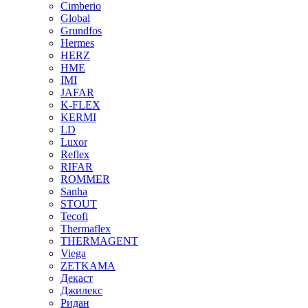
Cimberio
Global
Grundfos
Hermes
HERZ
HME
IMI
JAFAR
K-FLEX
KERMI
LD
Luxor
Reflex
RIFAR
ROMMER
Sanha
STOUT
Tecofi
Thermaflex
THERMAGENT
Viega
ZETKAMA
Декаст
Джилекс
Ридан