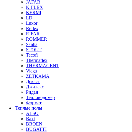
JAFAR
K-FLEX
KERMI
LD
Luxor
Reflex
RIFAR
ROMMER
Sanha
STOUT
Tecofi
Thermaflex
THERMAGENT
Viega
ZETKAMA
Декаст
Джилекс
Ридан
Тепловодомер
Формат
Теплые полы
ALSO
Baxi
BROEN
BUGATTI