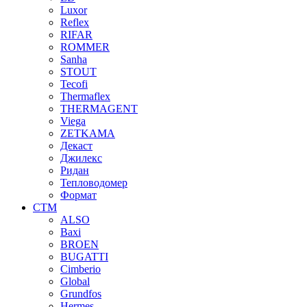
Luxor
Reflex
RIFAR
ROMMER
Sanha
STOUT
Tecofi
Thermaflex
THERMAGENT
Viega
ZETKAMA
Декаст
Джилекс
Ридан
Тепловодомер
Формат
СТМ
ALSO
Baxi
BROEN
BUGATTI
Cimberio
Global
Grundfos
Hermes