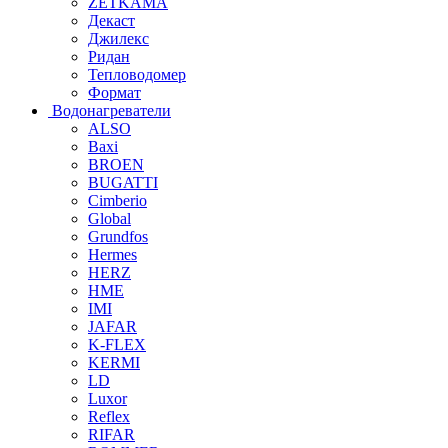
ZETKAMA
Декаст
Джилекс
Ридан
Тепловодомер
Формат
Водонагреватели
ALSO
Baxi
BROEN
BUGATTI
Cimberio
Global
Grundfos
Hermes
HERZ
HME
IMI
JAFAR
K-FLEX
KERMI
LD
Luxor
Reflex
RIFAR