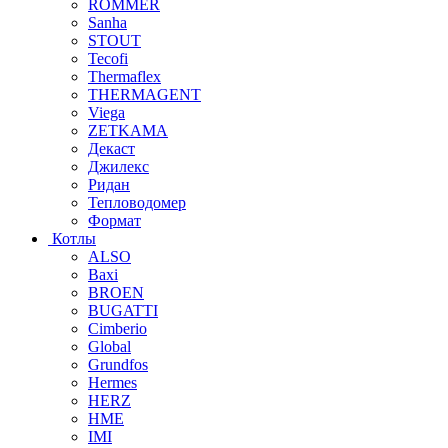
ROMMER
Sanha
STOUT
Tecofi
Thermaflex
THERMAGENT
Viega
ZETKAMA
Декаст
Джилекс
Ридан
Тепловодомер
Формат
Котлы
ALSO
Baxi
BROEN
BUGATTI
Cimberio
Global
Grundfos
Hermes
HERZ
HME
IMI