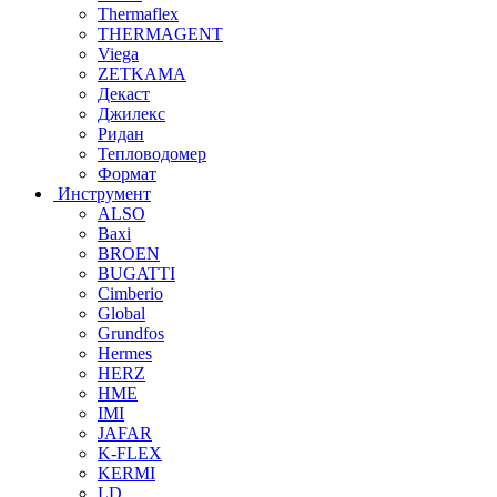
Thermaflex
THERMAGENT
Viega
ZETKAMA
Декаст
Джилекс
Ридан
Тепловодомер
Формат
Инструмент
ALSO
Baxi
BROEN
BUGATTI
Cimberio
Global
Grundfos
Hermes
HERZ
HME
IMI
JAFAR
K-FLEX
KERMI
LD