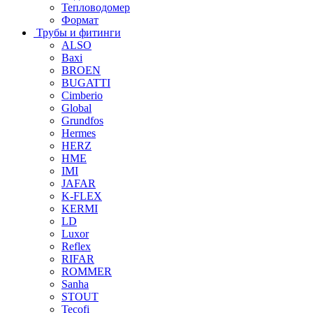
Тепловодомер
Формат
Трубы и фитинги
ALSO
Baxi
BROEN
BUGATTI
Cimberio
Global
Grundfos
Hermes
HERZ
HME
IMI
JAFAR
K-FLEX
KERMI
LD
Luxor
Reflex
RIFAR
ROMMER
Sanha
STOUT
Tecofi