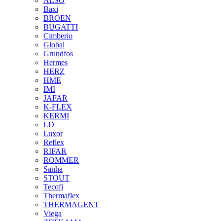
ALSO
Baxi
BROEN
BUGATTI
Cimberio
Global
Grundfos
Hermes
HERZ
HME
IMI
JAFAR
K-FLEX
KERMI
LD
Luxor
Reflex
RIFAR
ROMMER
Sanha
STOUT
Tecofi
Thermaflex
THERMAGENT
Viega