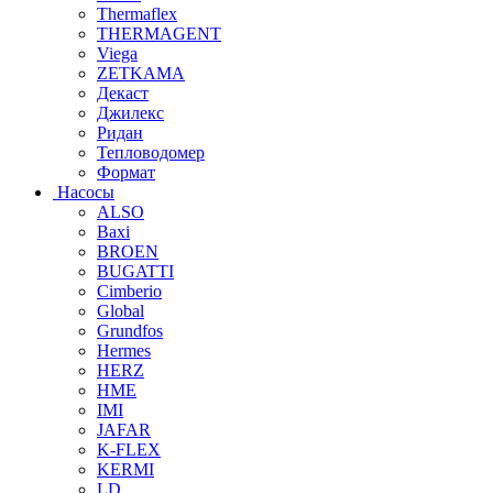
Thermaflex
THERMAGENT
Viega
ZETKAMA
Декаст
Джилекс
Ридан
Тепловодомер
Формат
Насосы
ALSO
Baxi
BROEN
BUGATTI
Cimberio
Global
Grundfos
Hermes
HERZ
HME
IMI
JAFAR
K-FLEX
KERMI
LD