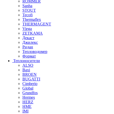
ROMMER
Sanha
STOUT
Tecofi
Thermaflex
THERMAGENT
Viega
ZETKAMA
Декаст
Джилекс
Ридан
Тепловодомер
Формат
Теплоносители
ALSO
Baxi
BROEN
BUGATTI
Cimberio
Global
Grundfos
Hermes
HERZ
HME
IMI