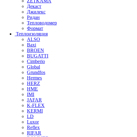
ZETKAMA
Декаст
Джилекс
Ридан
Тепловодомер
Формат
Теплоизоляция
ALSO
Baxi
BROEN
BUGATTI
Cimberio
Global
Grundfos
Hermes
HERZ
HME
IMI
JAFAR
K-FLEX
KERMI
LD
Luxor
Reflex
RIFAR