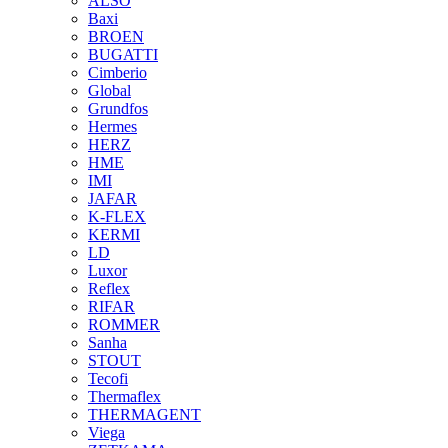
ALSO
Baxi
BROEN
BUGATTI
Cimberio
Global
Grundfos
Hermes
HERZ
HME
IMI
JAFAR
K-FLEX
KERMI
LD
Luxor
Reflex
RIFAR
ROMMER
Sanha
STOUT
Tecofi
Thermaflex
THERMAGENT
Viega