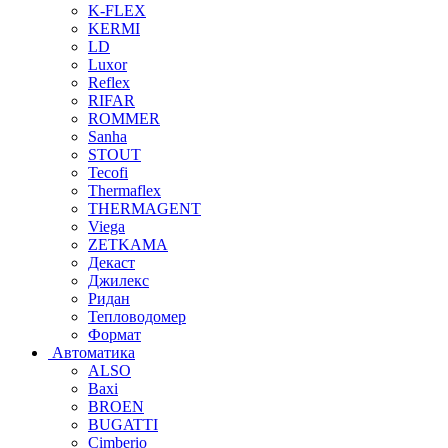
K-FLEX
KERMI
LD
Luxor
Reflex
RIFAR
ROMMER
Sanha
STOUT
Tecofi
Thermaflex
THERMAGENT
Viega
ZETKAMA
Декаст
Джилекс
Ридан
Тепловодомер
Формат
Автоматика
ALSO
Baxi
BROEN
BUGATTI
Cimberio