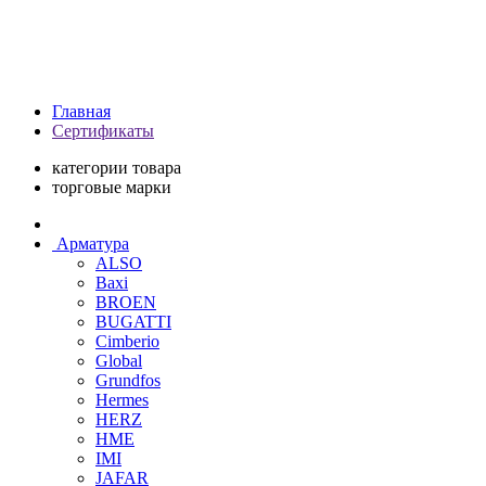
Главная
Сертификаты
категории товара
торговые марки
Арматура
ALSO
Baxi
BROEN
BUGATTI
Cimberio
Global
Grundfos
Hermes
HERZ
HME
IMI
JAFAR