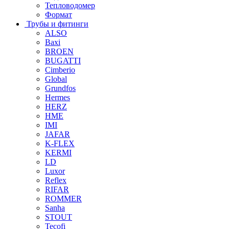
Тепловодомер
Формат
Трубы и фитинги
ALSO
Baxi
BROEN
BUGATTI
Cimberio
Global
Grundfos
Hermes
HERZ
HME
IMI
JAFAR
K-FLEX
KERMI
LD
Luxor
Reflex
RIFAR
ROMMER
Sanha
STOUT
Tecofi