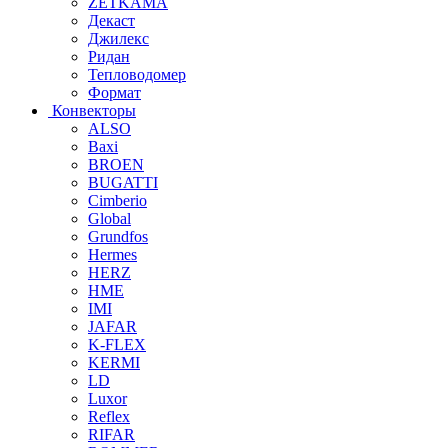
ZETKAMA
Декаст
Джилекс
Ридан
Тепловодомер
Формат
Конвекторы
ALSO
Baxi
BROEN
BUGATTI
Cimberio
Global
Grundfos
Hermes
HERZ
HME
IMI
JAFAR
K-FLEX
KERMI
LD
Luxor
Reflex
RIFAR