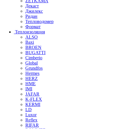
ZETKAMA
Декаст
Джилекс
Ридан
Тепловодомер
Формат
Теплоизоляция
ALSO
Baxi
BROEN
BUGATTI
Cimberio
Global
Grundfos
Hermes
HERZ
HME
IMI
JAFAR
K-FLEX
KERMI
LD
Luxor
Reflex
RIFAR