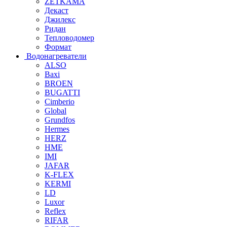
ZETKAMA
Декаст
Джилекс
Ридан
Тепловодомер
Формат
Водонагреватели
ALSO
Baxi
BROEN
BUGATTI
Cimberio
Global
Grundfos
Hermes
HERZ
HME
IMI
JAFAR
K-FLEX
KERMI
LD
Luxor
Reflex
RIFAR