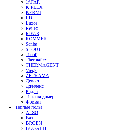
JAFAR
K-FLEX
KERMI
LD
Luxor
Reflex
RIFAR
ROMMER
Sanha
STOUT
Tecofi
Thermaflex
THERMAGENT
Viega
ZETKAMA
Декаст
Джилекс
Ридан
Тепловодомер
Формат
Теплые полы
ALSO
Baxi
BROEN
BUGATTI