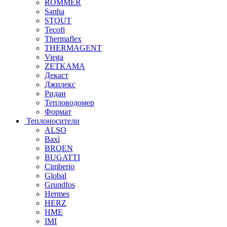
ROMMER
Sanha
STOUT
Tecofi
Thermaflex
THERMAGENT
Viega
ZETKAMA
Декаст
Джилекс
Ридан
Тепловодомер
Формат
Теплоносители
ALSO
Baxi
BROEN
BUGATTI
Cimberio
Global
Grundfos
Hermes
HERZ
HME
IMI