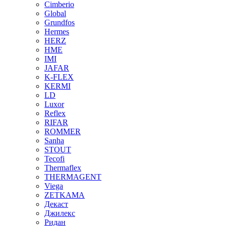
Cimberio
Global
Grundfos
Hermes
HERZ
HME
IMI
JAFAR
K-FLEX
KERMI
LD
Luxor
Reflex
RIFAR
ROMMER
Sanha
STOUT
Tecofi
Thermaflex
THERMAGENT
Viega
ZETKAMA
Декаст
Джилекс
Ридан