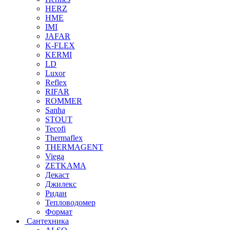
HERZ
HME
IMI
JAFAR
K-FLEX
KERMI
LD
Luxor
Reflex
RIFAR
ROMMER
Sanha
STOUT
Tecofi
Thermaflex
THERMAGENT
Viega
ZETKAMA
Декаст
Джилекс
Ридан
Тепловодомер
Формат
Сантехника