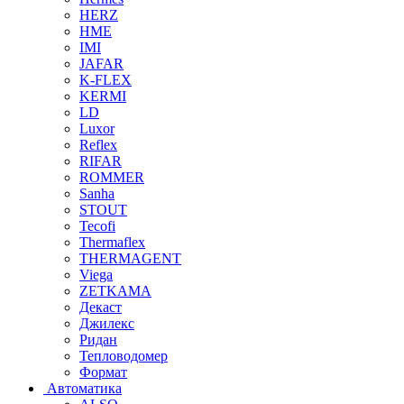
HERZ
HME
IMI
JAFAR
K-FLEX
KERMI
LD
Luxor
Reflex
RIFAR
ROMMER
Sanha
STOUT
Tecofi
Thermaflex
THERMAGENT
Viega
ZETKAMA
Декаст
Джилекс
Ридан
Тепловодомер
Формат
Автоматика