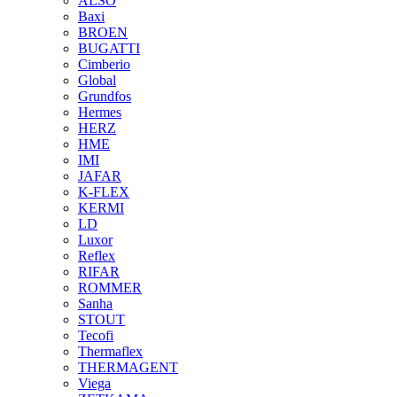
ALSO
Baxi
BROEN
BUGATTI
Cimberio
Global
Grundfos
Hermes
HERZ
HME
IMI
JAFAR
K-FLEX
KERMI
LD
Luxor
Reflex
RIFAR
ROMMER
Sanha
STOUT
Tecofi
Thermaflex
THERMAGENT
Viega