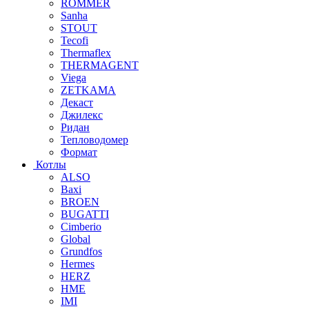
ROMMER
Sanha
STOUT
Tecofi
Thermaflex
THERMAGENT
Viega
ZETKAMA
Декаст
Джилекс
Ридан
Тепловодомер
Формат
Котлы
ALSO
Baxi
BROEN
BUGATTI
Cimberio
Global
Grundfos
Hermes
HERZ
HME
IMI