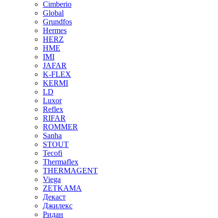
Cimberio
Global
Grundfos
Hermes
HERZ
HME
IMI
JAFAR
K-FLEX
KERMI
LD
Luxor
Reflex
RIFAR
ROMMER
Sanha
STOUT
Tecofi
Thermaflex
THERMAGENT
Viega
ZETKAMA
Декаст
Джилекс
Ридан