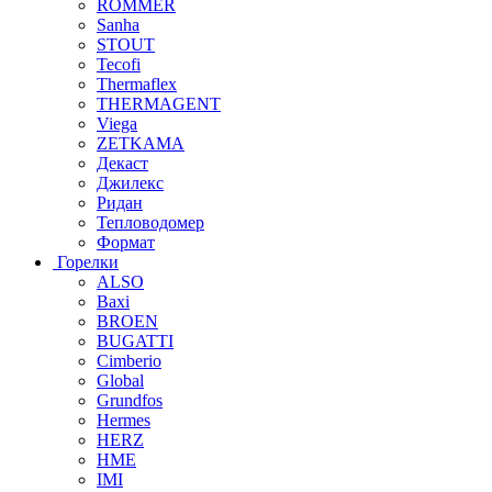
ROMMER
Sanha
STOUT
Tecofi
Thermaflex
THERMAGENT
Viega
ZETKAMA
Декаст
Джилекс
Ридан
Тепловодомер
Формат
Горелки
ALSO
Baxi
BROEN
BUGATTI
Cimberio
Global
Grundfos
Hermes
HERZ
HME
IMI