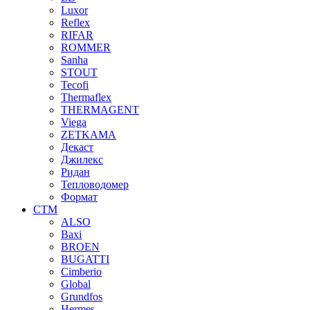
Luxor
Reflex
RIFAR
ROMMER
Sanha
STOUT
Tecofi
Thermaflex
THERMAGENT
Viega
ZETKAMA
Декаст
Джилекс
Ридан
Тепловодомер
Формат
СТМ
ALSO
Baxi
BROEN
BUGATTI
Cimberio
Global
Grundfos
Hermes