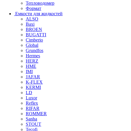
Тепловодомер
Формат
Емкости для жидкостей
ALSO
Baxi
BROEN
BUGATTI
Cimberio
Global
Grundfos
Hermes
HERZ
HME
IMI
JAFAR
K-FLEX
KERMI
LD
Luxor
Reflex
RIFAR
ROMMER
Sanha
STOUT
Tecofi