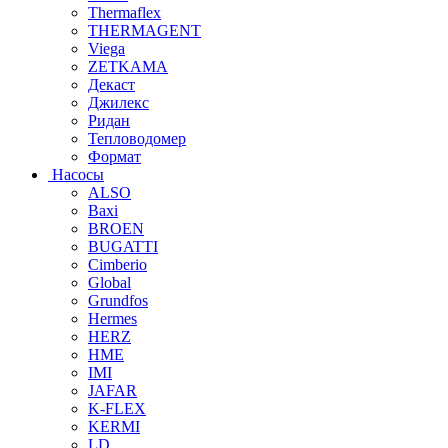
Thermaflex
THERMAGENT
Viega
ZETKAMA
Декаст
Джилекс
Ридан
Тепловодомер
Формат
Насосы
ALSO
Baxi
BROEN
BUGATTI
Cimberio
Global
Grundfos
Hermes
HERZ
HME
IMI
JAFAR
K-FLEX
KERMI
LD