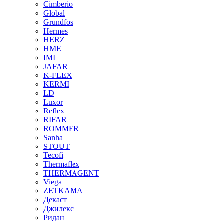
Cimberio
Global
Grundfos
Hermes
HERZ
HME
IMI
JAFAR
K-FLEX
KERMI
LD
Luxor
Reflex
RIFAR
ROMMER
Sanha
STOUT
Tecofi
Thermaflex
THERMAGENT
Viega
ZETKAMA
Декаст
Джилекс
Ридан