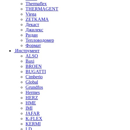
Thermaflex
THERMAGENT
Viega
ZETKAMA
Декаст
Джилекс
Ридан
Тепловодомер
Формат
Инструмент
ALSO
Baxi
BROEN
BUGATTI
Cimberio
Global
Grundfos
Hermes
HERZ
HME
IMI
JAFAR
K-FLEX
KERMI
LD