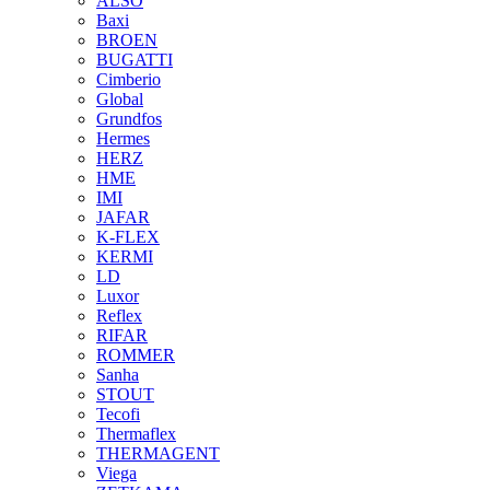
ALSO
Baxi
BROEN
BUGATTI
Cimberio
Global
Grundfos
Hermes
HERZ
HME
IMI
JAFAR
K-FLEX
KERMI
LD
Luxor
Reflex
RIFAR
ROMMER
Sanha
STOUT
Tecofi
Thermaflex
THERMAGENT
Viega