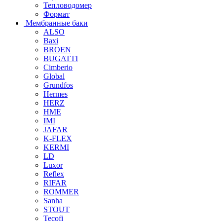
Тепловодомер
Формат
Мембранные баки
ALSO
Baxi
BROEN
BUGATTI
Cimberio
Global
Grundfos
Hermes
HERZ
HME
IMI
JAFAR
K-FLEX
KERMI
LD
Luxor
Reflex
RIFAR
ROMMER
Sanha
STOUT
Tecofi