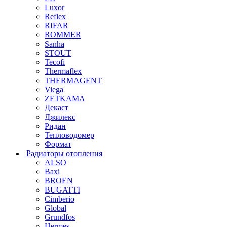
Luxor
Reflex
RIFAR
ROMMER
Sanha
STOUT
Tecofi
Thermaflex
THERMAGENT
Viega
ZETKAMA
Декаст
Джилекс
Ридан
Тепловодомер
Формат
Радиаторы отопления
ALSO
Baxi
BROEN
BUGATTI
Cimberio
Global
Grundfos
Hermes