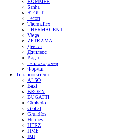
ROMMER
Sanha
STOUT
Tecofi
Thermaflex
THERMAGENT
Viega
ZETKAMA
Декаст
Джилекс
Ридан
Тепловодомер
Формат
Теплоносители
ALSO
Baxi
BROEN
BUGATTI
Cimberio
Global
Grundfos
Hermes
HERZ
HME
IMI