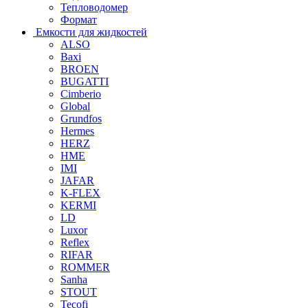
Тепловодомер
Формат
Емкости для жидкостей
ALSO
Baxi
BROEN
BUGATTI
Cimberio
Global
Grundfos
Hermes
HERZ
HME
IMI
JAFAR
K-FLEX
KERMI
LD
Luxor
Reflex
RIFAR
ROMMER
Sanha
STOUT
Tecofi