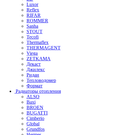
Luxor
Reflex
RIFAR
ROMMER
Sanha
STOUT
Tecofi
Thermaflex
THERMAGENT
Viega
ZETKAMA
Декаст
Джилекс
Ридан
Тепловодомер
Формат
Радиаторы отопления
ALSO
Baxi
BROEN
BUGATTI
Cimberio
Global
Grundfos
Hermes