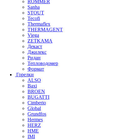
ROMMER
Sanha
STOUT
Tecofi
Thermaflex
THERMAGENT
Viega
ZETKAMA
Декаст
Джилекс
Ридан
Тепловодомер
Формат
Горелки
ALSO
Baxi
BROEN
BUGATTI
Cimberio
Global
Grundfos
Hermes
HERZ
HME
IMI