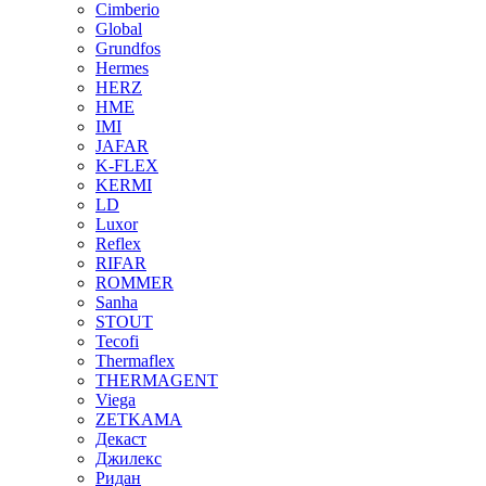
Cimberio
Global
Grundfos
Hermes
HERZ
HME
IMI
JAFAR
K-FLEX
KERMI
LD
Luxor
Reflex
RIFAR
ROMMER
Sanha
STOUT
Tecofi
Thermaflex
THERMAGENT
Viega
ZETKAMA
Декаст
Джилекс
Ридан