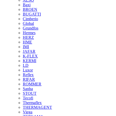
ALSO
Baxi
BROEN
BUGATTI
Cimberio
Global
Grundfos
Hermes
HERZ
HME
IMI
JAFAR
K-FLEX
KERMI
LD
Luxor
Reflex
RIFAR
ROMMER
Sanha
STOUT
Tecofi
Thermaflex
THERMAGENT
Viega