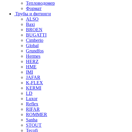
Тепловодомер
Формат
Трубы и фитинги
ALSO
Baxi
BROEN
BUGATTI
Cimberio
Global
Grundfos
Hermes
HERZ
HME
IMI
JAFAR
K-FLEX
KERMI
LD
Luxor
Reflex
RIFAR
ROMMER
Sanha
STOUT
Tecofi