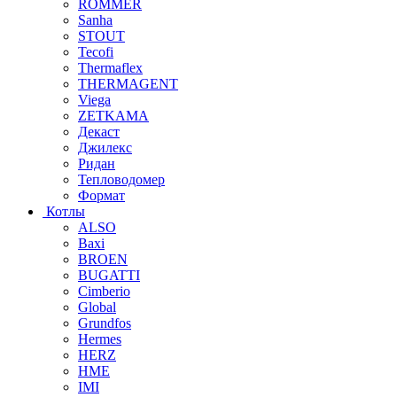
ROMMER
Sanha
STOUT
Tecofi
Thermaflex
THERMAGENT
Viega
ZETKAMA
Декаст
Джилекс
Ридан
Тепловодомер
Формат
Котлы
ALSO
Baxi
BROEN
BUGATTI
Cimberio
Global
Grundfos
Hermes
HERZ
HME
IMI