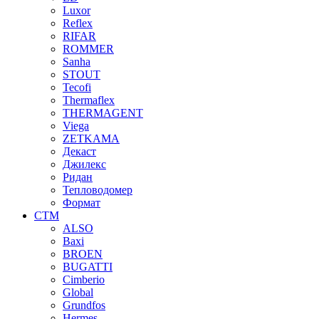
Luxor
Reflex
RIFAR
ROMMER
Sanha
STOUT
Tecofi
Thermaflex
THERMAGENT
Viega
ZETKAMA
Декаст
Джилекс
Ридан
Тепловодомер
Формат
СТМ
ALSO
Baxi
BROEN
BUGATTI
Cimberio
Global
Grundfos
Hermes