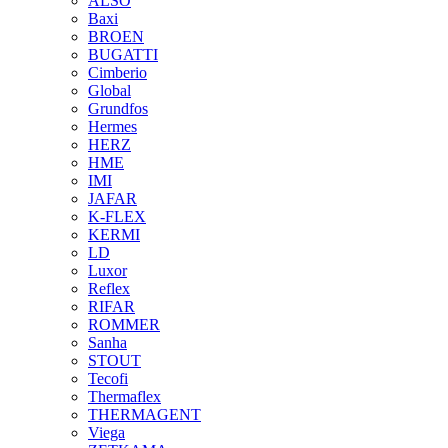
ALSO
Baxi
BROEN
BUGATTI
Cimberio
Global
Grundfos
Hermes
HERZ
HME
IMI
JAFAR
K-FLEX
KERMI
LD
Luxor
Reflex
RIFAR
ROMMER
Sanha
STOUT
Tecofi
Thermaflex
THERMAGENT
Viega