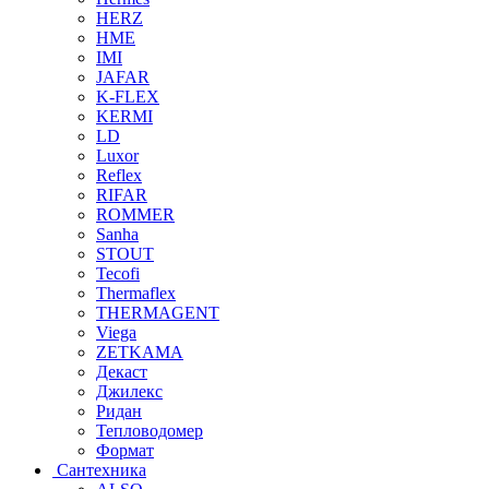
HERZ
HME
IMI
JAFAR
K-FLEX
KERMI
LD
Luxor
Reflex
RIFAR
ROMMER
Sanha
STOUT
Tecofi
Thermaflex
THERMAGENT
Viega
ZETKAMA
Декаст
Джилекс
Ридан
Тепловодомер
Формат
Сантехника