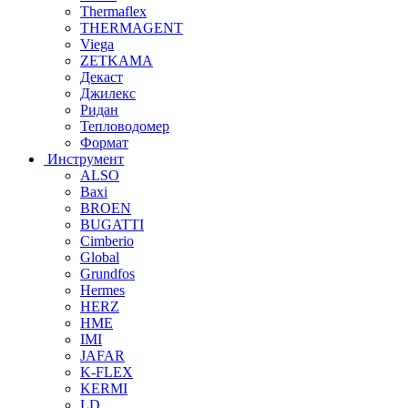
Thermaflex
THERMAGENT
Viega
ZETKAMA
Декаст
Джилекс
Ридан
Тепловодомер
Формат
Инструмент
ALSO
Baxi
BROEN
BUGATTI
Cimberio
Global
Grundfos
Hermes
HERZ
HME
IMI
JAFAR
K-FLEX
KERMI
LD