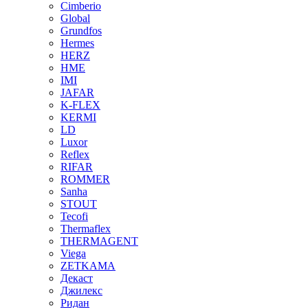
Cimberio
Global
Grundfos
Hermes
HERZ
HME
IMI
JAFAR
K-FLEX
KERMI
LD
Luxor
Reflex
RIFAR
ROMMER
Sanha
STOUT
Tecofi
Thermaflex
THERMAGENT
Viega
ZETKAMA
Декаст
Джилекс
Ридан