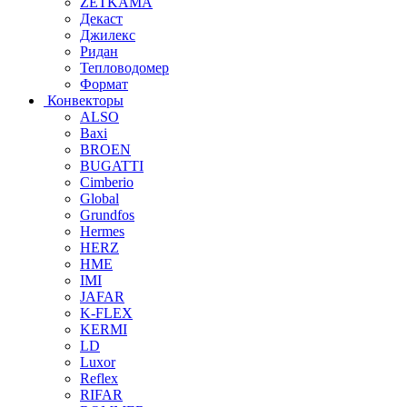
ZETKAMA
Декаст
Джилекс
Ридан
Тепловодомер
Формат
Конвекторы
ALSO
Baxi
BROEN
BUGATTI
Cimberio
Global
Grundfos
Hermes
HERZ
HME
IMI
JAFAR
K-FLEX
KERMI
LD
Luxor
Reflex
RIFAR