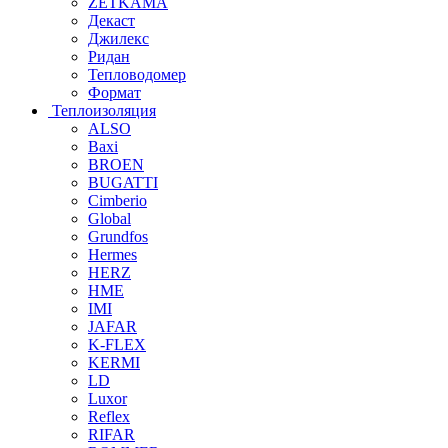
ZETKAMA
Декаст
Джилекс
Ридан
Тепловодомер
Формат
Теплоизоляция
ALSO
Baxi
BROEN
BUGATTI
Cimberio
Global
Grundfos
Hermes
HERZ
HME
IMI
JAFAR
K-FLEX
KERMI
LD
Luxor
Reflex
RIFAR