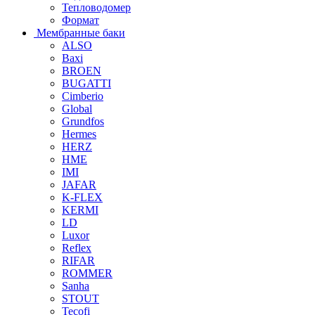
Тепловодомер
Формат
Мембранные баки
ALSO
Baxi
BROEN
BUGATTI
Cimberio
Global
Grundfos
Hermes
HERZ
HME
IMI
JAFAR
K-FLEX
KERMI
LD
Luxor
Reflex
RIFAR
ROMMER
Sanha
STOUT
Tecofi