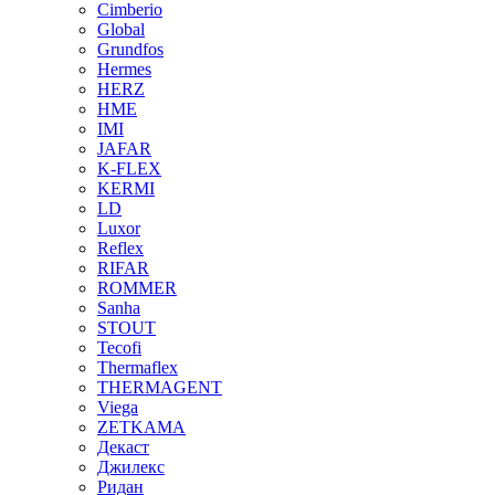
Cimberio
Global
Grundfos
Hermes
HERZ
HME
IMI
JAFAR
K-FLEX
KERMI
LD
Luxor
Reflex
RIFAR
ROMMER
Sanha
STOUT
Tecofi
Thermaflex
THERMAGENT
Viega
ZETKAMA
Декаст
Джилекс
Ридан