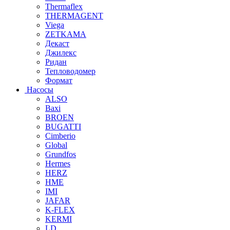
Thermaflex
THERMAGENT
Viega
ZETKAMA
Декаст
Джилекс
Ридан
Тепловодомер
Формат
Насосы
ALSO
Baxi
BROEN
BUGATTI
Cimberio
Global
Grundfos
Hermes
HERZ
HME
IMI
JAFAR
K-FLEX
KERMI
LD