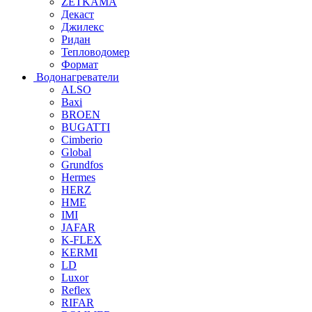
ZETKAMA
Декаст
Джилекс
Ридан
Тепловодомер
Формат
Водонагреватели
ALSO
Baxi
BROEN
BUGATTI
Cimberio
Global
Grundfos
Hermes
HERZ
HME
IMI
JAFAR
K-FLEX
KERMI
LD
Luxor
Reflex
RIFAR