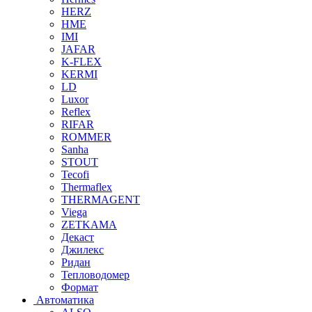
HERZ
HME
IMI
JAFAR
K-FLEX
KERMI
LD
Luxor
Reflex
RIFAR
ROMMER
Sanha
STOUT
Tecofi
Thermaflex
THERMAGENT
Viega
ZETKAMA
Декаст
Джилекс
Ридан
Тепловодомер
Формат
Автоматика