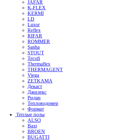
JAFAR
K-FLEX
KERMI
LD
Luxor
Reflex
RIFAR
ROMMER
Sanha
STOUT
Tecofi
Thermaflex
THERMAGENT
Viega
ZETKAMA
Декаст
Джилекс
Ридан
Тепловодомер
Формат
Теплые полы
ALSO
Baxi
BROEN
BUGATTI