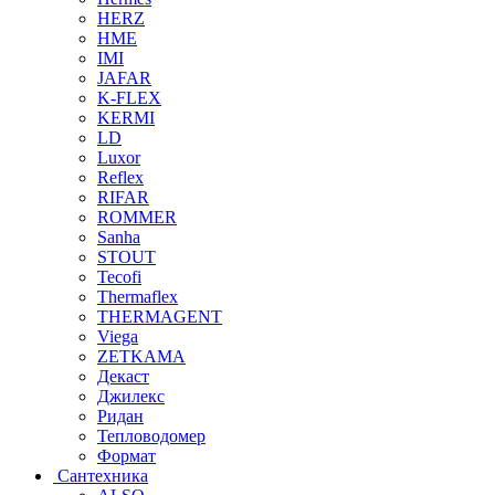
HERZ
HME
IMI
JAFAR
K-FLEX
KERMI
LD
Luxor
Reflex
RIFAR
ROMMER
Sanha
STOUT
Tecofi
Thermaflex
THERMAGENT
Viega
ZETKAMA
Декаст
Джилекс
Ридан
Тепловодомер
Формат
Сантехника