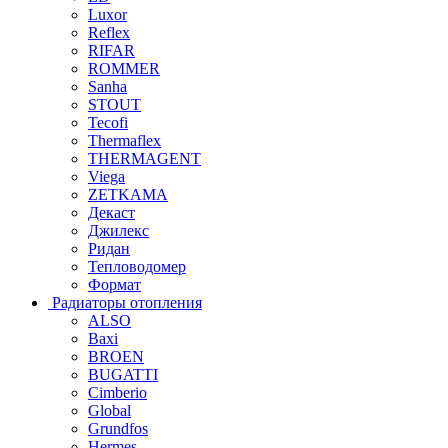
Luxor
Reflex
RIFAR
ROMMER
Sanha
STOUT
Tecofi
Thermaflex
THERMAGENT
Viega
ZETKAMA
Декаст
Джилекс
Ридан
Тепловодомер
Формат
Радиаторы отопления
ALSO
Baxi
BROEN
BUGATTI
Cimberio
Global
Grundfos
Hermes