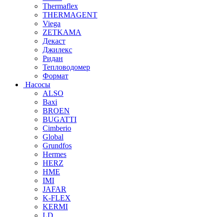
Thermaflex
THERMAGENT
Viega
ZETKAMA
Декаст
Джилекс
Ридан
Тепловодомер
Формат
Насосы
ALSO
Baxi
BROEN
BUGATTI
Cimberio
Global
Grundfos
Hermes
HERZ
HME
IMI
JAFAR
K-FLEX
KERMI
LD