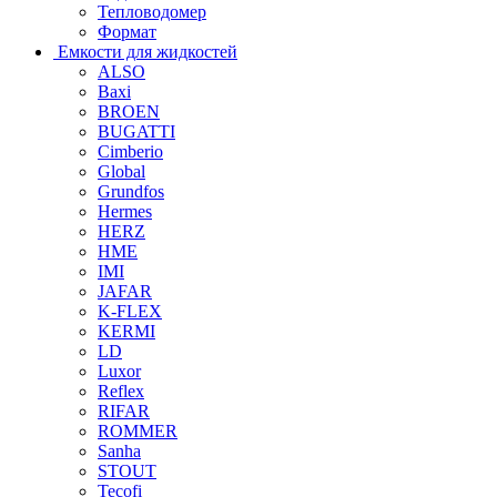
Тепловодомер
Формат
Емкости для жидкостей
ALSO
Baxi
BROEN
BUGATTI
Cimberio
Global
Grundfos
Hermes
HERZ
HME
IMI
JAFAR
K-FLEX
KERMI
LD
Luxor
Reflex
RIFAR
ROMMER
Sanha
STOUT
Tecofi