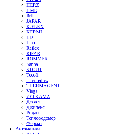
HERZ
HME
IMI
JAFAR
K-FLEX
KERMI
LD
Luxor
Reflex
RIFAR
ROMMER
Sanha
STOUT
Tecofi
Thermaflex
THERMAGENT
Viega
ZETKAMA
Декаст
Джилекс
Ридан
Тепловодомер
Формат
Автоматика