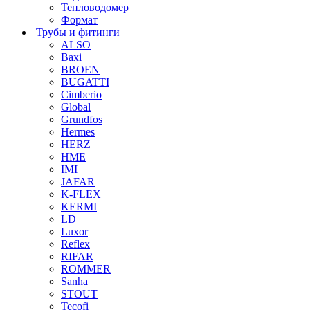
Тепловодомер
Формат
Трубы и фитинги
ALSO
Baxi
BROEN
BUGATTI
Cimberio
Global
Grundfos
Hermes
HERZ
HME
IMI
JAFAR
K-FLEX
KERMI
LD
Luxor
Reflex
RIFAR
ROMMER
Sanha
STOUT
Tecofi