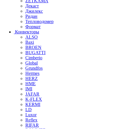
ZETKAMA
Декаст
Джилекс
Ридан
Тепловодомер
Формат
Конвекторы
ALSO
Baxi
BROEN
BUGATTI
Cimberio
Global
Grundfos
Hermes
HERZ
HME
IMI
JAFAR
K-FLEX
KERMI
LD
Luxor
Reflex
RIFAR