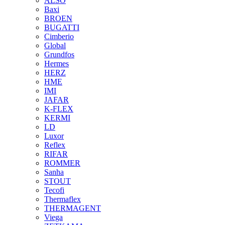
ALSO
Baxi
BROEN
BUGATTI
Cimberio
Global
Grundfos
Hermes
HERZ
HME
IMI
JAFAR
K-FLEX
KERMI
LD
Luxor
Reflex
RIFAR
ROMMER
Sanha
STOUT
Tecofi
Thermaflex
THERMAGENT
Viega