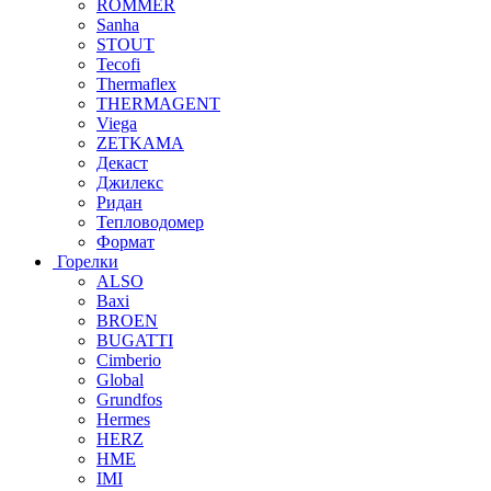
ROMMER
Sanha
STOUT
Tecofi
Thermaflex
THERMAGENT
Viega
ZETKAMA
Декаст
Джилекс
Ридан
Тепловодомер
Формат
Горелки
ALSO
Baxi
BROEN
BUGATTI
Cimberio
Global
Grundfos
Hermes
HERZ
HME
IMI