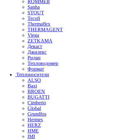
ROMMER
Sanha
STOUT
Tecofi
Thermaflex
THERMAGENT
Viega
ZETKAMA
Декаст
Джилекс
Ридан
Тепловодомер
Формат
Теплоносители
ALSO
Baxi
BROEN
BUGATTI
Cimberio
Global
Grundfos
Hermes
HERZ
HME
IMI