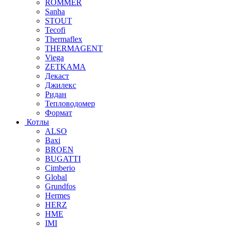
ROMMER
Sanha
STOUT
Tecofi
Thermaflex
THERMAGENT
Viega
ZETKAMA
Декаст
Джилекс
Ридан
Тепловодомер
Формат
Котлы
ALSO
Baxi
BROEN
BUGATTI
Cimberio
Global
Grundfos
Hermes
HERZ
HME
IMI