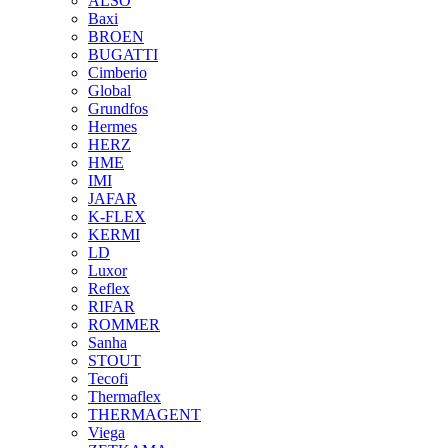
ALSO
Baxi
BROEN
BUGATTI
Cimberio
Global
Grundfos
Hermes
HERZ
HME
IMI
JAFAR
K-FLEX
KERMI
LD
Luxor
Reflex
RIFAR
ROMMER
Sanha
STOUT
Tecofi
Thermaflex
THERMAGENT
Viega