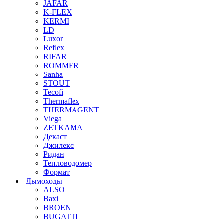
JAFAR
K-FLEX
KERMI
LD
Luxor
Reflex
RIFAR
ROMMER
Sanha
STOUT
Tecofi
Thermaflex
THERMAGENT
Viega
ZETKAMA
Декаст
Джилекс
Ридан
Тепловодомер
Формат
Дымоходы
ALSO
Baxi
BROEN
BUGATTI