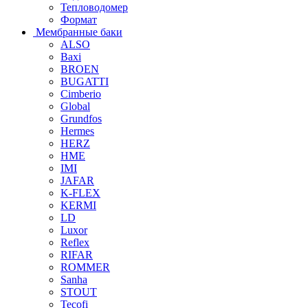
Тепловодомер
Формат
Мембранные баки
ALSO
Baxi
BROEN
BUGATTI
Cimberio
Global
Grundfos
Hermes
HERZ
HME
IMI
JAFAR
K-FLEX
KERMI
LD
Luxor
Reflex
RIFAR
ROMMER
Sanha
STOUT
Tecofi