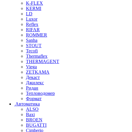
K-FLEX
KERMI
LD
Luxor
Reflex
RIFAR
ROMMER
Sanha
STOUT
Tecofi
Thermaflex
THERMAGENT
Viega
ZETKAMA
Декаст
Джилекс
Ридан
Тепловодомер
Формат
Автоматика
ALSO
Baxi
BROEN
BUGATTI
Cimberio