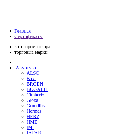
Главная
Сертификаты
категории товара
торговые марки
Арматура
ALSO
Baxi
BROEN
BUGATTI
Cimberio
Global
Grundfos
Hermes
HERZ
HME
IMI
JAFAR