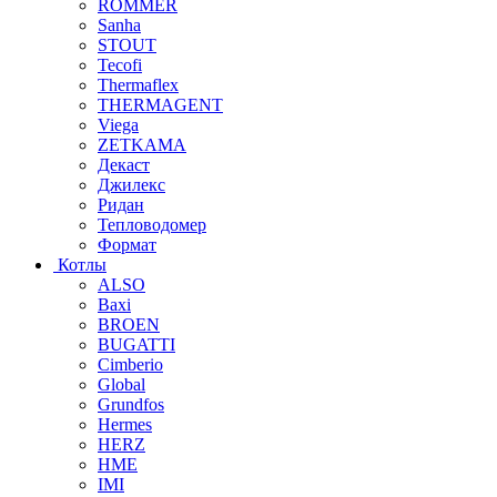
ROMMER
Sanha
STOUT
Tecofi
Thermaflex
THERMAGENT
Viega
ZETKAMA
Декаст
Джилекс
Ридан
Тепловодомер
Формат
Котлы
ALSO
Baxi
BROEN
BUGATTI
Cimberio
Global
Grundfos
Hermes
HERZ
HME
IMI