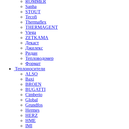
ROMMER
Sanha
STOUT
Tecofi
Thermaflex
THERMAGENT
Viega
ZETKAMA
Декаст
Джилекс
Ридан
Тепловодомер
Формат
Теплоносители
ALSO
Baxi
BROEN
BUGATTI
Cimberio
Global
Grundfos
Hermes
HERZ
HME
IMI