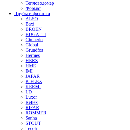
Тепловодомер
Формат
Трубы и фитинги
ALSO
Baxi
BROEN
BUGATTI
Cimberio
Global
Grundfos
Hermes
HERZ
HME
IMI
JAFAR
K-FLEX
KERMI
LD
Luxor
Reflex
RIFAR
ROMMER
Sanha
STOUT
Tecofi