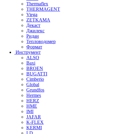
Thermaflex
THERMAGENT
Viega
ZETKAMA
Декаст
Джилекс
Ридан
Тепловодомер
Формат
Инструмент
ALSO
Baxi
BROEN
BUGATTI
Cimberio
Global
Grundfos
Hermes
HERZ
HME
IMI
JAFAR
K-FLEX
KERMI
LD