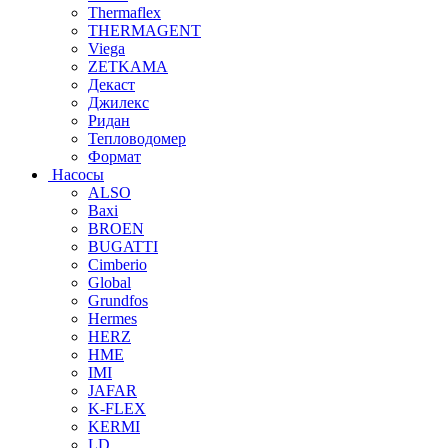
Thermaflex
THERMAGENT
Viega
ZETKAMA
Декаст
Джилекс
Ридан
Тепловодомер
Формат
Насосы
ALSO
Baxi
BROEN
BUGATTI
Cimberio
Global
Grundfos
Hermes
HERZ
HME
IMI
JAFAR
K-FLEX
KERMI
LD