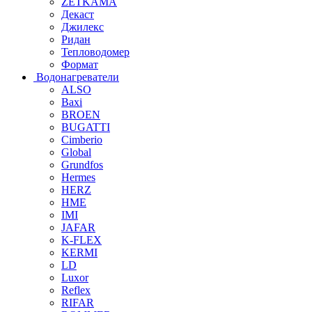
ZETKAMA
Декаст
Джилекс
Ридан
Тепловодомер
Формат
Водонагреватели
ALSO
Baxi
BROEN
BUGATTI
Cimberio
Global
Grundfos
Hermes
HERZ
HME
IMI
JAFAR
K-FLEX
KERMI
LD
Luxor
Reflex
RIFAR