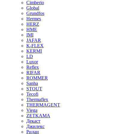
Cimberio
Global
Grundfos
Hermes
HERZ
HME
IMI
JAFAR
K-FLEX
KERMI
LD
Luxor
Reflex
RIFAR
ROMMER
Sanha
STOUT
Tecofi
Thermaflex
THERMAGENT
Viega
ZETKAMA
Декаст
Джилекс
Ридан