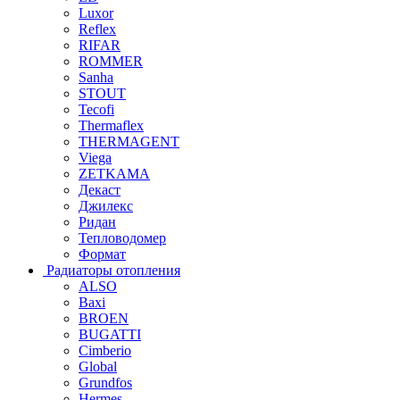
Luxor
Reflex
RIFAR
ROMMER
Sanha
STOUT
Tecofi
Thermaflex
THERMAGENT
Viega
ZETKAMA
Декаст
Джилекс
Ридан
Тепловодомер
Формат
Радиаторы отопления
ALSO
Baxi
BROEN
BUGATTI
Cimberio
Global
Grundfos
Hermes