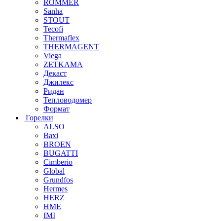
ROMMER
Sanha
STOUT
Tecofi
Thermaflex
THERMAGENT
Viega
ZETKAMA
Декаст
Джилекс
Ридан
Тепловодомер
Формат
Горелки
ALSO
Baxi
BROEN
BUGATTI
Cimberio
Global
Grundfos
Hermes
HERZ
HME
IMI