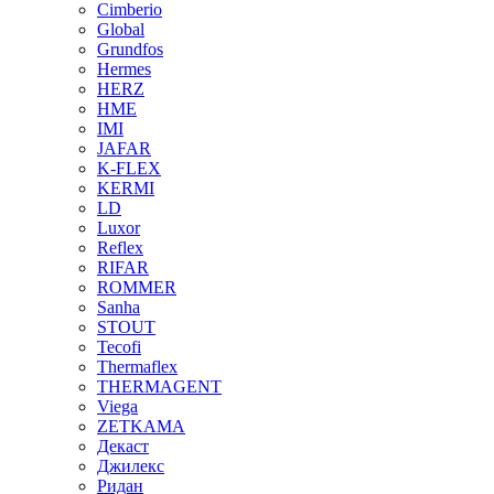
Cimberio
Global
Grundfos
Hermes
HERZ
HME
IMI
JAFAR
K-FLEX
KERMI
LD
Luxor
Reflex
RIFAR
ROMMER
Sanha
STOUT
Tecofi
Thermaflex
THERMAGENT
Viega
ZETKAMA
Декаст
Джилекс
Ридан