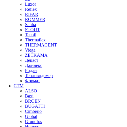
Luxor
Reflex
RIFAR
ROMMER
Sanha
STOUT
Tecofi
Thermaflex
THERMAGENT
Viega
ZETKAMA
Декаст
Джилекс
Ридан
Тепловодомер
Формат
СТМ
ALSO
Baxi
BROEN
BUGATTI
Cimberio
Global
Grundfos
Hermes