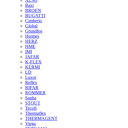
ALSO
Baxi
BROEN
BUGATTI
Cimberio
Global
Grundfos
Hermes
HERZ
HME
IMI
JAFAR
K-FLEX
KERMI
LD
Luxor
Reflex
RIFAR
ROMMER
Sanha
STOUT
Tecofi
Thermaflex
THERMAGENT
Viega