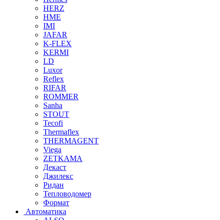
HERZ
HME
IMI
JAFAR
K-FLEX
KERMI
LD
Luxor
Reflex
RIFAR
ROMMER
Sanha
STOUT
Tecofi
Thermaflex
THERMAGENT
Viega
ZETKAMA
Декаст
Джилекс
Ридан
Тепловодомер
Формат
Автоматика