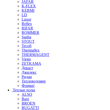
JAFAR
K-FLEX
KERMI
LD
Luxor
Reflex
RIFAR
ROMMER
Sanha
STOUT
Tecofi
Thermaflex
THERMAGENT
Viega
ZETKAMA
Декаст
Джилекс
Ридан
Тепловодомер
Формат
Теплые полы
ALSO
Baxi
BROEN
BUGATTI