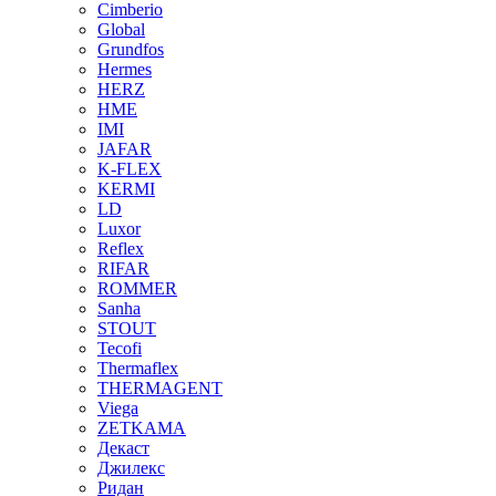
Cimberio
Global
Grundfos
Hermes
HERZ
HME
IMI
JAFAR
K-FLEX
KERMI
LD
Luxor
Reflex
RIFAR
ROMMER
Sanha
STOUT
Tecofi
Thermaflex
THERMAGENT
Viega
ZETKAMA
Декаст
Джилекс
Ридан