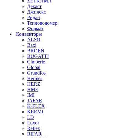
ZETKAMA
Декаст
Джилекс
Ридан
Тепловодомер
Формат
Конвекторы
ALSO
Baxi
BROEN
BUGATTI
Cimberio
Global
Grundfos
Hermes
HERZ
HME
IMI
JAFAR
K-FLEX
KERMI
LD
Luxor
Reflex
RIFAR