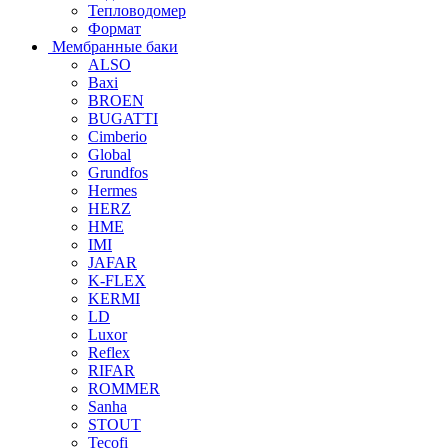
Тепловодомер
Формат
Мембранные баки
ALSO
Baxi
BROEN
BUGATTI
Cimberio
Global
Grundfos
Hermes
HERZ
HME
IMI
JAFAR
K-FLEX
KERMI
LD
Luxor
Reflex
RIFAR
ROMMER
Sanha
STOUT
Tecofi