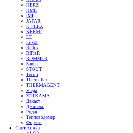
HERZ
HME
IMI
JAFAR
K-FLEX
KERMI
LD
Luxor
Reflex
RIFAR
ROMMER
Sanha
STOUT
Tecofi
Thermaflex
THERMAGENT
Viega
ZETKAMA
Декаст
Джилекс
Ридан
Тепловодомер
Формат
Сантехника