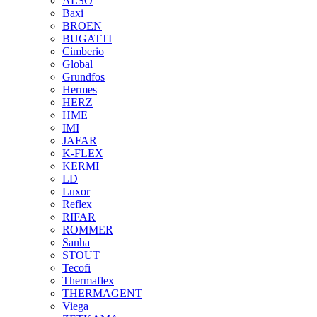
ALSO
Baxi
BROEN
BUGATTI
Cimberio
Global
Grundfos
Hermes
HERZ
HME
IMI
JAFAR
K-FLEX
KERMI
LD
Luxor
Reflex
RIFAR
ROMMER
Sanha
STOUT
Tecofi
Thermaflex
THERMAGENT
Viega