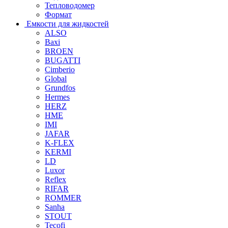
Тепловодомер
Формат
Емкости для жидкостей
ALSO
Baxi
BROEN
BUGATTI
Cimberio
Global
Grundfos
Hermes
HERZ
HME
IMI
JAFAR
K-FLEX
KERMI
LD
Luxor
Reflex
RIFAR
ROMMER
Sanha
STOUT
Tecofi