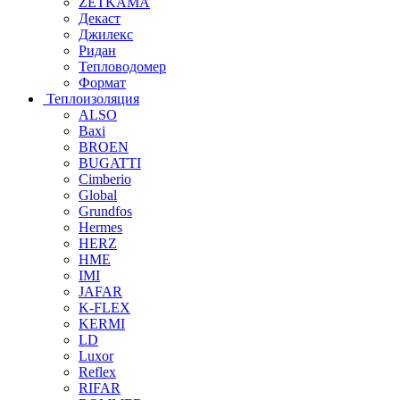
ZETKAMA
Декаст
Джилекс
Ридан
Тепловодомер
Формат
Теплоизоляция
ALSO
Baxi
BROEN
BUGATTI
Cimberio
Global
Grundfos
Hermes
HERZ
HME
IMI
JAFAR
K-FLEX
KERMI
LD
Luxor
Reflex
RIFAR