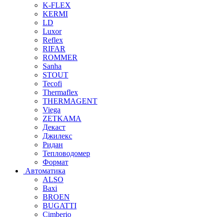
K-FLEX
KERMI
LD
Luxor
Reflex
RIFAR
ROMMER
Sanha
STOUT
Tecofi
Thermaflex
THERMAGENT
Viega
ZETKAMA
Декаст
Джилекс
Ридан
Тепловодомер
Формат
Автоматика
ALSO
Baxi
BROEN
BUGATTI
Cimberio