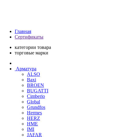
Главная
Сертификаты
категории товара
торговые марки
Арматура
ALSO
Baxi
BROEN
BUGATTI
Cimberio
Global
Grundfos
Hermes
HERZ
HME
IMI
JAFAR