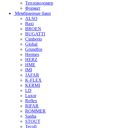
Тепловодомер
Формат
Мембранные баки
ALSO
Baxi
BROEN
BUGATTI
Cimberio
Global
Grundfos
Hermes
HERZ
HME
IMI
JAFAR
K-FLEX
KERMI
LD
Luxor
Reflex
RIFAR
ROMMER
Sanha
STOUT
Tecofi