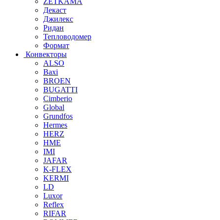
ZETKAMA
Декаст
Джилекс
Ридан
Тепловодомер
Формат
Конвекторы
ALSO
Baxi
BROEN
BUGATTI
Cimberio
Global
Grundfos
Hermes
HERZ
HME
IMI
JAFAR
K-FLEX
KERMI
LD
Luxor
Reflex
RIFAR