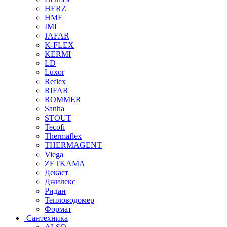
HERZ
HME
IMI
JAFAR
K-FLEX
KERMI
LD
Luxor
Reflex
RIFAR
ROMMER
Sanha
STOUT
Tecofi
Thermaflex
THERMAGENT
Viega
ZETKAMA
Декаст
Джилекс
Ридан
Тепловодомер
Формат
Сантехника