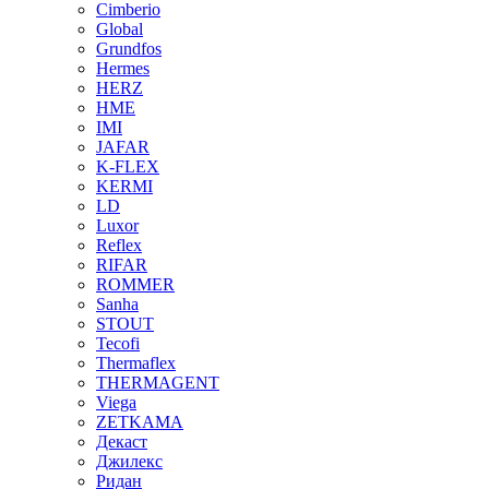
Cimberio
Global
Grundfos
Hermes
HERZ
HME
IMI
JAFAR
K-FLEX
KERMI
LD
Luxor
Reflex
RIFAR
ROMMER
Sanha
STOUT
Tecofi
Thermaflex
THERMAGENT
Viega
ZETKAMA
Декаст
Джилекс
Ридан