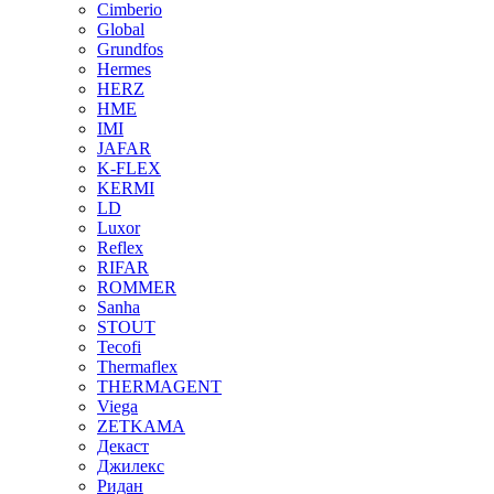
Cimberio
Global
Grundfos
Hermes
HERZ
HME
IMI
JAFAR
K-FLEX
KERMI
LD
Luxor
Reflex
RIFAR
ROMMER
Sanha
STOUT
Tecofi
Thermaflex
THERMAGENT
Viega
ZETKAMA
Декаст
Джилекс
Ридан