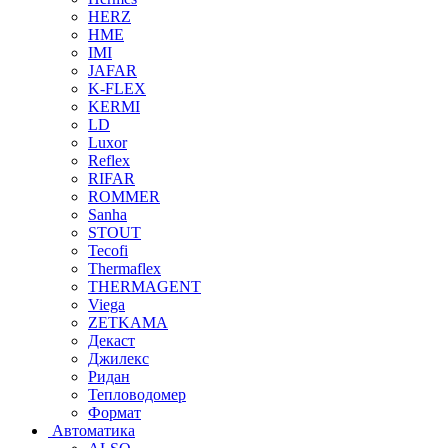
HERZ
HME
IMI
JAFAR
K-FLEX
KERMI
LD
Luxor
Reflex
RIFAR
ROMMER
Sanha
STOUT
Tecofi
Thermaflex
THERMAGENT
Viega
ZETKAMA
Декаст
Джилекс
Ридан
Тепловодомер
Формат
Автоматика