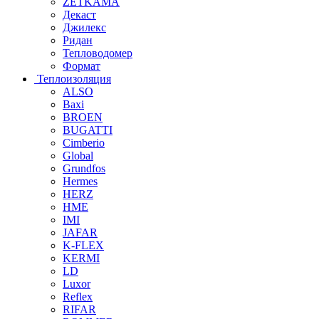
ZETKAMA
Декаст
Джилекс
Ридан
Тепловодомер
Формат
Теплоизоляция
ALSO
Baxi
BROEN
BUGATTI
Cimberio
Global
Grundfos
Hermes
HERZ
HME
IMI
JAFAR
K-FLEX
KERMI
LD
Luxor
Reflex
RIFAR