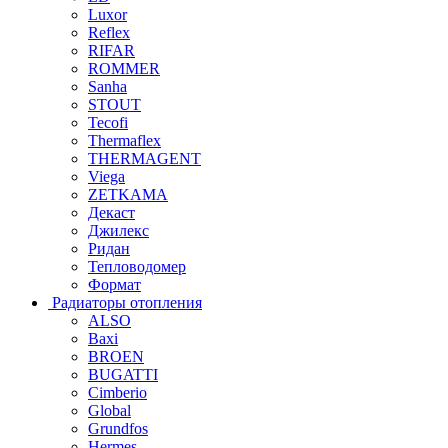
Luxor
Reflex
RIFAR
ROMMER
Sanha
STOUT
Tecofi
Thermaflex
THERMAGENT
Viega
ZETKAMA
Декаст
Джилекс
Ридан
Тепловодомер
Формат
Радиаторы отопления
ALSO
Baxi
BROEN
BUGATTI
Cimberio
Global
Grundfos
Hermes