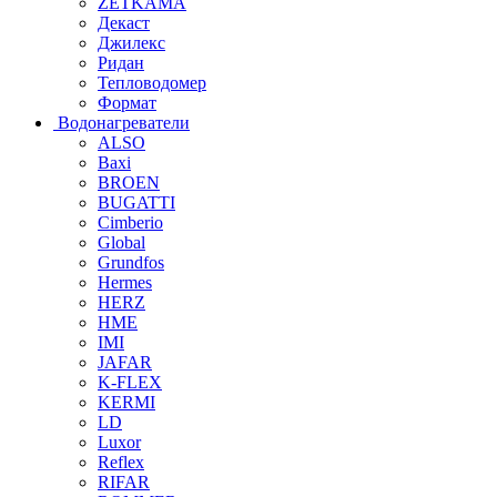
ZETKAMA
Декаст
Джилекс
Ридан
Тепловодомер
Формат
Водонагреватели
ALSO
Baxi
BROEN
BUGATTI
Cimberio
Global
Grundfos
Hermes
HERZ
HME
IMI
JAFAR
K-FLEX
KERMI
LD
Luxor
Reflex
RIFAR