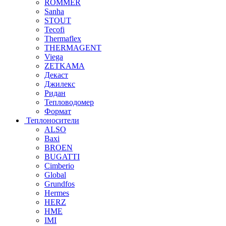
ROMMER
Sanha
STOUT
Tecofi
Thermaflex
THERMAGENT
Viega
ZETKAMA
Декаст
Джилекс
Ридан
Тепловодомер
Формат
Теплоносители
ALSO
Baxi
BROEN
BUGATTI
Cimberio
Global
Grundfos
Hermes
HERZ
HME
IMI