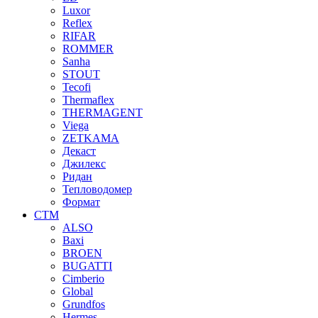
Luxor
Reflex
RIFAR
ROMMER
Sanha
STOUT
Tecofi
Thermaflex
THERMAGENT
Viega
ZETKAMA
Декаст
Джилекс
Ридан
Тепловодомер
Формат
СТМ
ALSO
Baxi
BROEN
BUGATTI
Cimberio
Global
Grundfos
Hermes