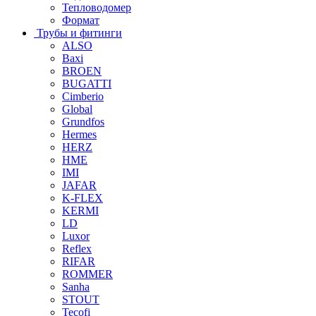
Тепловодомер
Формат
Трубы и фитинги
ALSO
Baxi
BROEN
BUGATTI
Cimberio
Global
Grundfos
Hermes
HERZ
HME
IMI
JAFAR
K-FLEX
KERMI
LD
Luxor
Reflex
RIFAR
ROMMER
Sanha
STOUT
Tecofi