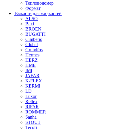
Тепловодомер
Формат
Емкости для жидкостей
ALSO
Baxi
BROEN
BUGATTI
Cimberio
Global
Grundfos
Hermes
HERZ
HME
IMI
JAFAR
K-FLEX
KERMI
LD
Luxor
Reflex
RIFAR
ROMMER
Sanha
STOUT
Tecofi