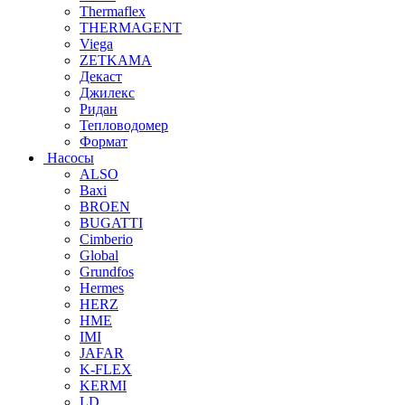
Thermaflex
THERMAGENT
Viega
ZETKAMA
Декаст
Джилекс
Ридан
Тепловодомер
Формат
Насосы
ALSO
Baxi
BROEN
BUGATTI
Cimberio
Global
Grundfos
Hermes
HERZ
HME
IMI
JAFAR
K-FLEX
KERMI
LD