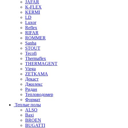
JAFAR
K-FLEX
KERMI
LD
Luxor
Reflex
RIFAR
ROMMER
Sanha
STOUT
Tecofi
Thermaflex
THERMAGENT
Viega
ZETKAMA
Декаст
Джилекс
Ридан
Тепловодомер
Формат
Теплые полы
ALSO
Baxi
BROEN
BUGATTI