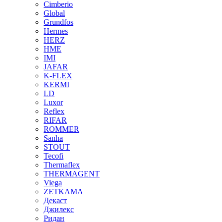
Cimberio
Global
Grundfos
Hermes
HERZ
HME
IMI
JAFAR
K-FLEX
KERMI
LD
Luxor
Reflex
RIFAR
ROMMER
Sanha
STOUT
Tecofi
Thermaflex
THERMAGENT
Viega
ZETKAMA
Декаст
Джилекс
Ридан