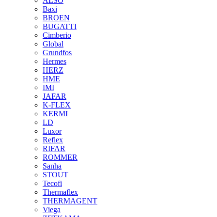
ALSO
Baxi
BROEN
BUGATTI
Cimberio
Global
Grundfos
Hermes
HERZ
HME
IMI
JAFAR
K-FLEX
KERMI
LD
Luxor
Reflex
RIFAR
ROMMER
Sanha
STOUT
Tecofi
Thermaflex
THERMAGENT
Viega