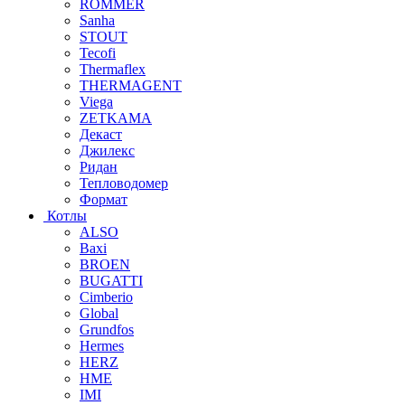
ROMMER
Sanha
STOUT
Tecofi
Thermaflex
THERMAGENT
Viega
ZETKAMA
Декаст
Джилекс
Ридан
Тепловодомер
Формат
Котлы
ALSO
Baxi
BROEN
BUGATTI
Cimberio
Global
Grundfos
Hermes
HERZ
HME
IMI