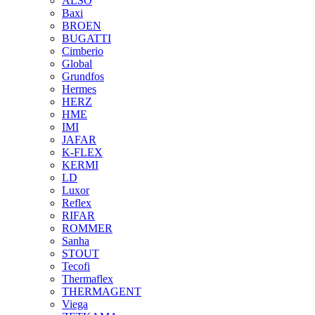
ALSO
Baxi
BROEN
BUGATTI
Cimberio
Global
Grundfos
Hermes
HERZ
HME
IMI
JAFAR
K-FLEX
KERMI
LD
Luxor
Reflex
RIFAR
ROMMER
Sanha
STOUT
Tecofi
Thermaflex
THERMAGENT
Viega