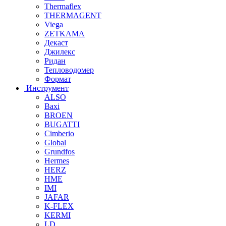
Thermaflex
THERMAGENT
Viega
ZETKAMA
Декаст
Джилекс
Ридан
Тепловодомер
Формат
Инструмент
ALSO
Baxi
BROEN
BUGATTI
Cimberio
Global
Grundfos
Hermes
HERZ
HME
IMI
JAFAR
K-FLEX
KERMI
LD