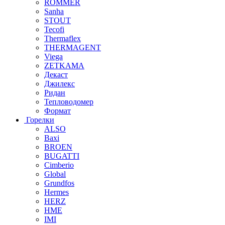
ROMMER
Sanha
STOUT
Tecofi
Thermaflex
THERMAGENT
Viega
ZETKAMA
Декаст
Джилекс
Ридан
Тепловодомер
Формат
Горелки
ALSO
Baxi
BROEN
BUGATTI
Cimberio
Global
Grundfos
Hermes
HERZ
HME
IMI