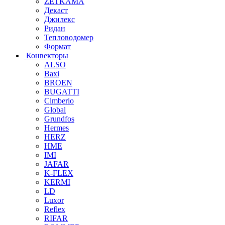
ZETKAMA
Декаст
Джилекс
Ридан
Тепловодомер
Формат
Конвекторы
ALSO
Baxi
BROEN
BUGATTI
Cimberio
Global
Grundfos
Hermes
HERZ
HME
IMI
JAFAR
K-FLEX
KERMI
LD
Luxor
Reflex
RIFAR