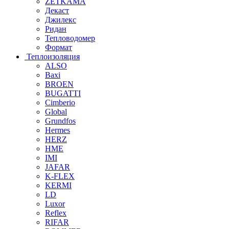
ZETKAMA
Декаст
Джилекс
Ридан
Тепловодомер
Формат
Теплоизоляция
ALSO
Baxi
BROEN
BUGATTI
Cimberio
Global
Grundfos
Hermes
HERZ
HME
IMI
JAFAR
K-FLEX
KERMI
LD
Luxor
Reflex
RIFAR