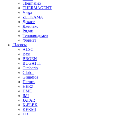
Thermaflex
THERMAGENT
Viega
ZETKAMA
Декаст
Джилекс
Ридан
Тепловодомер
Формат
Насосы
ALSO
Baxi
BROEN
BUGATTI
Cimberio
Global
Grundfos
Hermes
HERZ
HME
IMI
JAFAR
K-FLEX
KERMI
LD