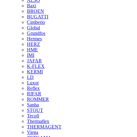
ALSO
Baxi
BROEN
BUGATTI
Cimberio
Global
Grundfos
Hermes
HERZ
HME
IMI
JAFAR
K-FLEX
KERMI
LD
Luxor
Reflex
RIFAR
ROMMER
Sanha
STOUT
Tecofi
Thermaflex
THERMAGENT
Viega