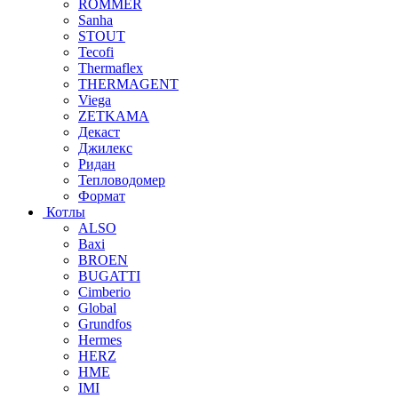
ROMMER
Sanha
STOUT
Tecofi
Thermaflex
THERMAGENT
Viega
ZETKAMA
Декаст
Джилекс
Ридан
Тепловодомер
Формат
Котлы
ALSO
Baxi
BROEN
BUGATTI
Cimberio
Global
Grundfos
Hermes
HERZ
HME
IMI