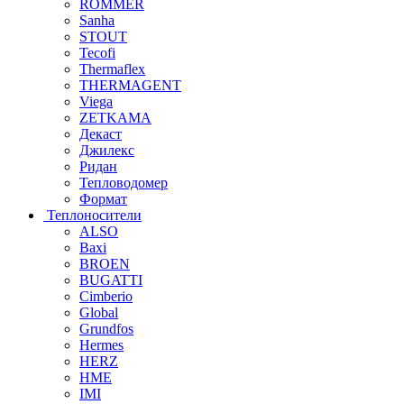
ROMMER
Sanha
STOUT
Tecofi
Thermaflex
THERMAGENT
Viega
ZETKAMA
Декаст
Джилекс
Ридан
Тепловодомер
Формат
Теплоносители
ALSO
Baxi
BROEN
BUGATTI
Cimberio
Global
Grundfos
Hermes
HERZ
HME
IMI