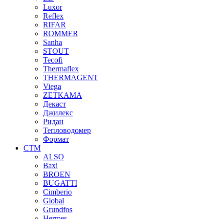
Luxor
Reflex
RIFAR
ROMMER
Sanha
STOUT
Tecofi
Thermaflex
THERMAGENT
Viega
ZETKAMA
Декаст
Джилекс
Ридан
Тепловодомер
Формат
СТМ
ALSO
Baxi
BROEN
BUGATTI
Cimberio
Global
Grundfos
Hermes