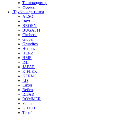
Тепловодомер
Формат
Трубы и фитинги
ALSO
Baxi
BROEN
BUGATTI
Cimberio
Global
Grundfos
Hermes
HERZ
HME
IMI
JAFAR
K-FLEX
KERMI
LD
Luxor
Reflex
RIFAR
ROMMER
Sanha
STOUT
Tecofi