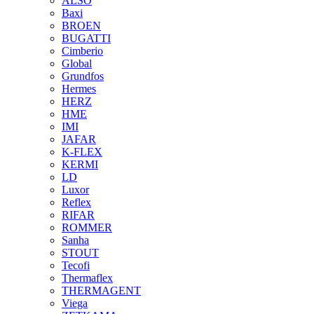
ALSO
Baxi
BROEN
BUGATTI
Cimberio
Global
Grundfos
Hermes
HERZ
HME
IMI
JAFAR
K-FLEX
KERMI
LD
Luxor
Reflex
RIFAR
ROMMER
Sanha
STOUT
Tecofi
Thermaflex
THERMAGENT
Viega