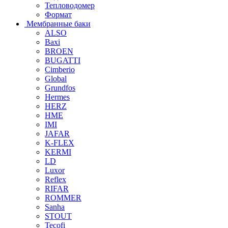
Тепловодомер
Формат
Мембранные баки
ALSO
Baxi
BROEN
BUGATTI
Cimberio
Global
Grundfos
Hermes
HERZ
HME
IMI
JAFAR
K-FLEX
KERMI
LD
Luxor
Reflex
RIFAR
ROMMER
Sanha
STOUT
Tecofi