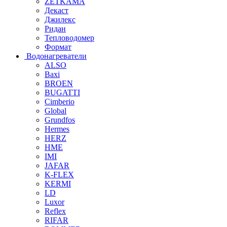
ZETKAMA
Декаст
Джилекс
Ридан
Тепловодомер
Формат
Водонагреватели
ALSO
Baxi
BROEN
BUGATTI
Cimberio
Global
Grundfos
Hermes
HERZ
HME
IMI
JAFAR
K-FLEX
KERMI
LD
Luxor
Reflex
RIFAR