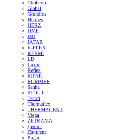
Cimberio
Global
Grundfos
Hermes
HERZ
HME
IMI
JAFAR
K-FLEX
KERMI
LD
Luxor
Reflex
RIFAR
ROMMER
Sanha
STOUT
Tecofi
Thermaflex
THERMAGENT
Viega
ZETKAMA
Декаст
Джилекс
Ридан