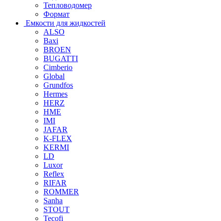
Тепловодомер
Формат
Емкости для жидкостей
ALSO
Baxi
BROEN
BUGATTI
Cimberio
Global
Grundfos
Hermes
HERZ
HME
IMI
JAFAR
K-FLEX
KERMI
LD
Luxor
Reflex
RIFAR
ROMMER
Sanha
STOUT
Tecofi