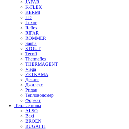
JAFAR
K-FLEX
KERMI
LD
Luxor
Reflex
RIFAR
ROMMER
Sanha
STOUT
Tecofi
Thermaflex
THERMAGENT
Viega
ZETKAMA
Декаст
Джилекс
Ридан
Тепловодомер
Формат
Теплые полы
ALSO
Baxi
BROEN
BUGATTI