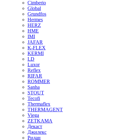
Cimberio
Global
Grundfos
Hermes
HERZ
HME
IMI
JAFAR
K-FLEX
KERMI
LD
Luxor
Reflex
RIFAR
ROMMER
Sanha
STOUT
Tecofi
Thermaflex
THERMAGENT
Viega
ZETKAMA
Декаст
Джилекс
Ридан