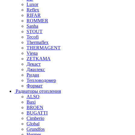
Luxor
Reflex
RIFAR
ROMMER
Sanha
STOUT
Tecofi
Thermaflex
THERMAGENT
Viega
ZETKAMA
Декаст
Джилекс
Ридан
Тепловодомер
Формат
Радиаторы отопления
ALSO
Baxi
BROEN
BUGATTI
Cimberio
Global
Grundfos
Hermes