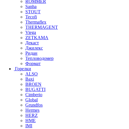
ROMMER
Sanha
STOUT
Tecofi
Thermaflex
THERMAGENT
Viega
ZETKAMA
Декаст
Джилекс
Ридан
Тепловодомер
Формат
Горелки
ALSO
Baxi
BROEN
BUGATTI
Cimberio
Global
Grundfos
Hermes
HERZ
HME
IMI