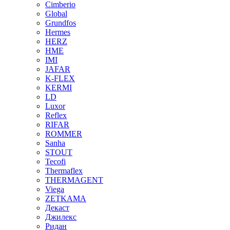
Cimberio
Global
Grundfos
Hermes
HERZ
HME
IMI
JAFAR
K-FLEX
KERMI
LD
Luxor
Reflex
RIFAR
ROMMER
Sanha
STOUT
Tecofi
Thermaflex
THERMAGENT
Viega
ZETKAMA
Декаст
Джилекс
Ридан