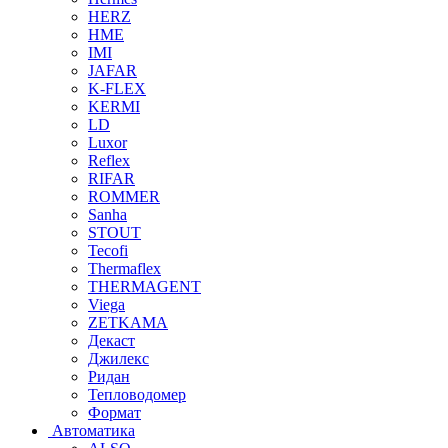
HERZ
HME
IMI
JAFAR
K-FLEX
KERMI
LD
Luxor
Reflex
RIFAR
ROMMER
Sanha
STOUT
Tecofi
Thermaflex
THERMAGENT
Viega
ZETKAMA
Декаст
Джилекс
Ридан
Тепловодомер
Формат
Автоматика