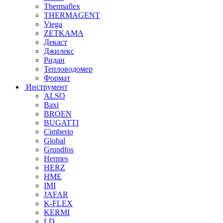
Thermaflex
THERMAGENT
Viega
ZETKAMA
Декаст
Джилекс
Ридан
Тепловодомер
Формат
Инструмент
ALSO
Baxi
BROEN
BUGATTI
Cimberio
Global
Grundfos
Hermes
HERZ
HME
IMI
JAFAR
K-FLEX
KERMI
LD