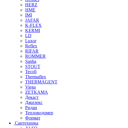
HERZ
HME
IMI
JAFAR
K-FLEX
KERMI
LD
Luxor
Reflex
RIFAR
ROMMER
Sanha
STOUT
Tecofi
Thermaflex
THERMAGENT
Viega
ZETKAMA
Декаст
Джилекс
Ридан
Тепловодомер
Формат
Сантехника