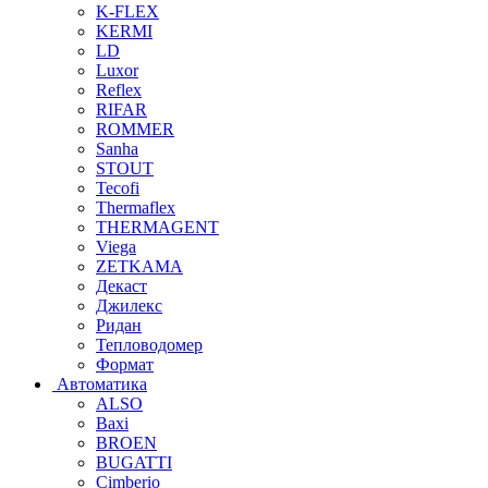
K-FLEX
KERMI
LD
Luxor
Reflex
RIFAR
ROMMER
Sanha
STOUT
Tecofi
Thermaflex
THERMAGENT
Viega
ZETKAMA
Декаст
Джилекс
Ридан
Тепловодомер
Формат
Автоматика
ALSO
Baxi
BROEN
BUGATTI
Cimberio