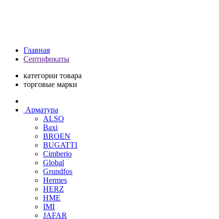
Главная
Сертификаты
категории товара
торговые марки
Арматура
ALSO
Baxi
BROEN
BUGATTI
Cimberio
Global
Grundfos
Hermes
HERZ
HME
IMI
JAFAR