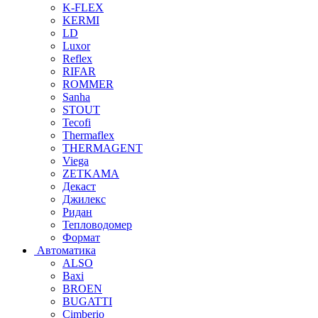
K-FLEX
KERMI
LD
Luxor
Reflex
RIFAR
ROMMER
Sanha
STOUT
Tecofi
Thermaflex
THERMAGENT
Viega
ZETKAMA
Декаст
Джилекс
Ридан
Тепловодомер
Формат
Автоматика
ALSO
Baxi
BROEN
BUGATTI
Cimberio