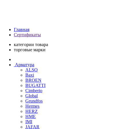
Главная
Сертификаты
категории товара
торговые марки
Арматура
ALSO
Baxi
BROEN
BUGATTI
Cimberio
Global
Grundfos
Hermes
HERZ
HME
IMI
JAFAR