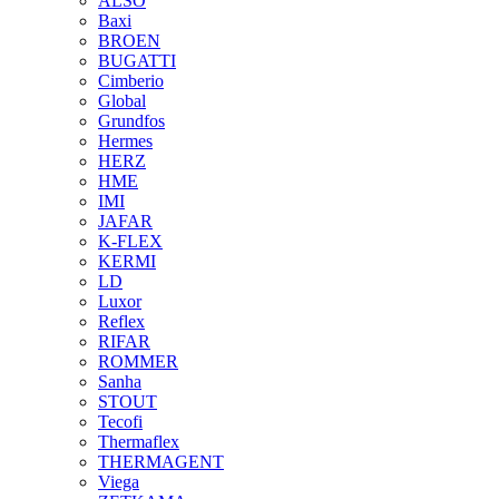
ALSO
Baxi
BROEN
BUGATTI
Cimberio
Global
Grundfos
Hermes
HERZ
HME
IMI
JAFAR
K-FLEX
KERMI
LD
Luxor
Reflex
RIFAR
ROMMER
Sanha
STOUT
Tecofi
Thermaflex
THERMAGENT
Viega