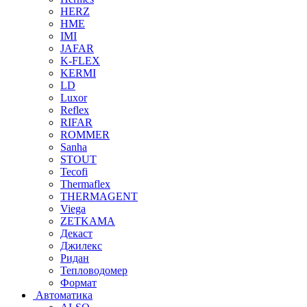
HERZ
HME
IMI
JAFAR
K-FLEX
KERMI
LD
Luxor
Reflex
RIFAR
ROMMER
Sanha
STOUT
Tecofi
Thermaflex
THERMAGENT
Viega
ZETKAMA
Декаст
Джилекс
Ридан
Тепловодомер
Формат
Автоматика