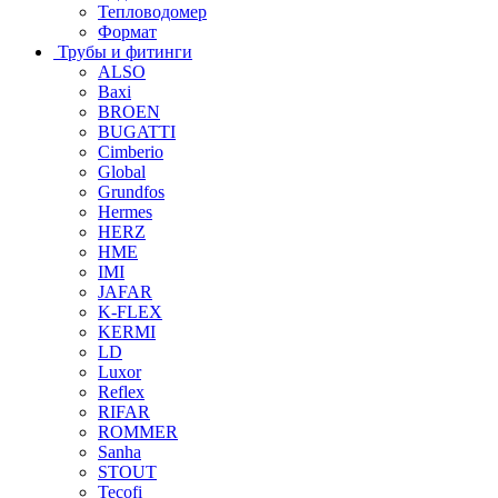
Тепловодомер
Формат
Трубы и фитинги
ALSO
Baxi
BROEN
BUGATTI
Cimberio
Global
Grundfos
Hermes
HERZ
HME
IMI
JAFAR
K-FLEX
KERMI
LD
Luxor
Reflex
RIFAR
ROMMER
Sanha
STOUT
Tecofi