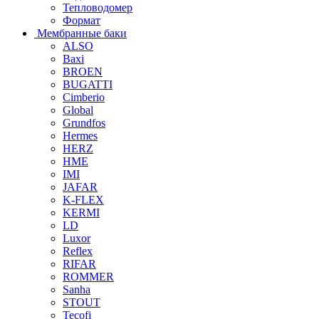
Тепловодомер
Формат
Мембранные баки
ALSO
Baxi
BROEN
BUGATTI
Cimberio
Global
Grundfos
Hermes
HERZ
HME
IMI
JAFAR
K-FLEX
KERMI
LD
Luxor
Reflex
RIFAR
ROMMER
Sanha
STOUT
Tecofi