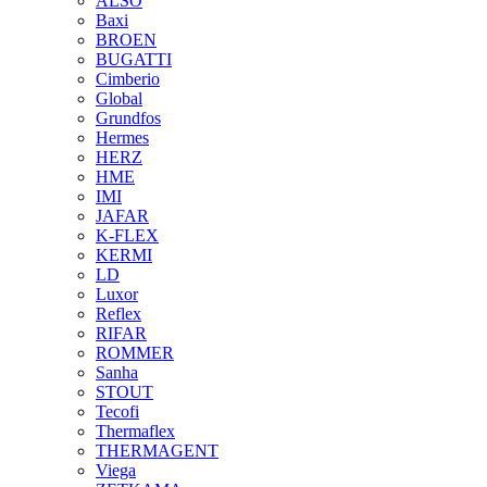
ALSO
Baxi
BROEN
BUGATTI
Cimberio
Global
Grundfos
Hermes
HERZ
HME
IMI
JAFAR
K-FLEX
KERMI
LD
Luxor
Reflex
RIFAR
ROMMER
Sanha
STOUT
Tecofi
Thermaflex
THERMAGENT
Viega