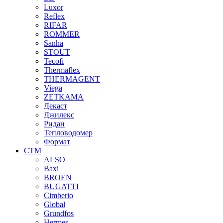
Luxor
Reflex
RIFAR
ROMMER
Sanha
STOUT
Tecofi
Thermaflex
THERMAGENT
Viega
ZETKAMA
Декаст
Джилекс
Ридан
Тепловодомер
Формат
СТМ
ALSO
Baxi
BROEN
BUGATTI
Cimberio
Global
Grundfos
Hermes