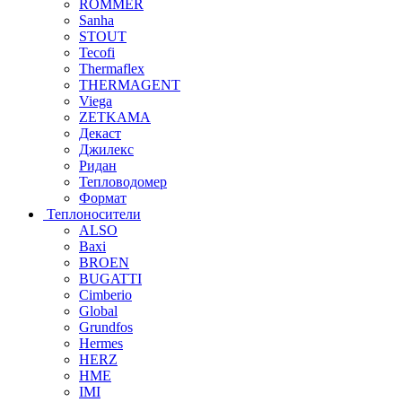
ROMMER
Sanha
STOUT
Tecofi
Thermaflex
THERMAGENT
Viega
ZETKAMA
Декаст
Джилекс
Ридан
Тепловодомер
Формат
Теплоносители
ALSO
Baxi
BROEN
BUGATTI
Cimberio
Global
Grundfos
Hermes
HERZ
HME
IMI