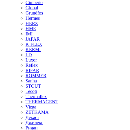
Cimberio
Global
Grundfos
Hermes
HERZ
HME
IMI
JAFAR
K-FLEX
KERMI
LD
Luxor
Reflex
RIFAR
ROMMER
Sanha
STOUT
Tecofi
Thermaflex
THERMAGENT
Viega
ZETKAMA
Декаст
Джилекс
Ридан