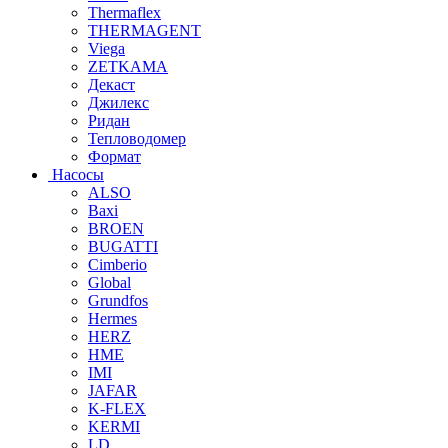
Thermaflex
THERMAGENT
Viega
ZETKAMA
Декаст
Джилекс
Ридан
Тепловодомер
Формат
Насосы
ALSO
Baxi
BROEN
BUGATTI
Cimberio
Global
Grundfos
Hermes
HERZ
HME
IMI
JAFAR
K-FLEX
KERMI
LD