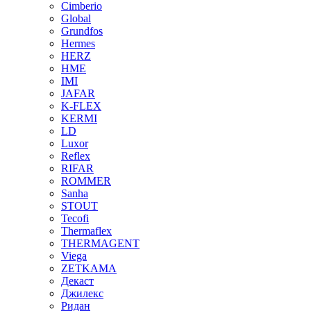
Cimberio
Global
Grundfos
Hermes
HERZ
HME
IMI
JAFAR
K-FLEX
KERMI
LD
Luxor
Reflex
RIFAR
ROMMER
Sanha
STOUT
Tecofi
Thermaflex
THERMAGENT
Viega
ZETKAMA
Декаст
Джилекс
Ридан