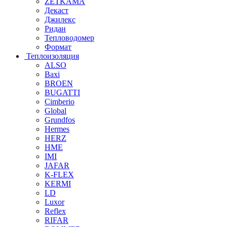
ZETKAMA
Декаст
Джилекс
Ридан
Тепловодомер
Формат
Теплоизоляция
ALSO
Baxi
BROEN
BUGATTI
Cimberio
Global
Grundfos
Hermes
HERZ
HME
IMI
JAFAR
K-FLEX
KERMI
LD
Luxor
Reflex
RIFAR