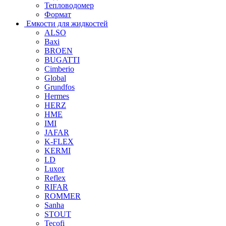
Тепловодомер
Формат
Емкости для жидкостей
ALSO
Baxi
BROEN
BUGATTI
Cimberio
Global
Grundfos
Hermes
HERZ
HME
IMI
JAFAR
K-FLEX
KERMI
LD
Luxor
Reflex
RIFAR
ROMMER
Sanha
STOUT
Tecofi