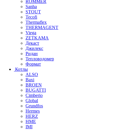
ROMMER
Sanha
STOUT
Tecofi
Thermaflex
THERMAGENT
Viega
ZETKAMA
Декаст
Джилекс
Ридан
Тепловодомер
Формат
Котлы
ALSO
Baxi
BROEN
BUGATTI
Cimberio
Global
Grundfos
Hermes
HERZ
HME
IMI