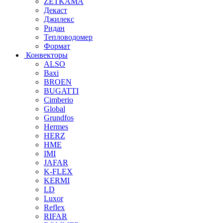
ZETKAMA
Декаст
Джилекс
Ридан
Тепловодомер
Формат
Конвекторы
ALSO
Baxi
BROEN
BUGATTI
Cimberio
Global
Grundfos
Hermes
HERZ
HME
IMI
JAFAR
K-FLEX
KERMI
LD
Luxor
Reflex
RIFAR