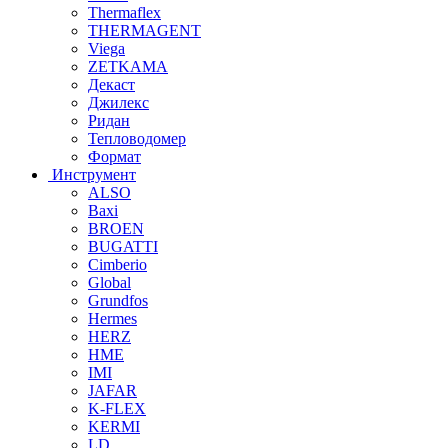
Thermaflex
THERMAGENT
Viega
ZETKAMA
Декаст
Джилекс
Ридан
Тепловодомер
Формат
Инструмент
ALSO
Baxi
BROEN
BUGATTI
Cimberio
Global
Grundfos
Hermes
HERZ
HME
IMI
JAFAR
K-FLEX
KERMI
LD