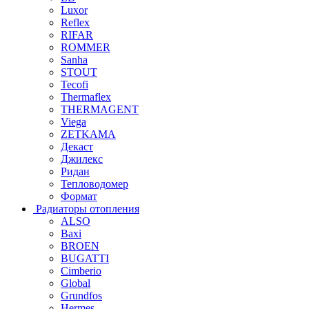
Luxor
Reflex
RIFAR
ROMMER
Sanha
STOUT
Tecofi
Thermaflex
THERMAGENT
Viega
ZETKAMA
Декаст
Джилекс
Ридан
Тепловодомер
Формат
Радиаторы отопления
ALSO
Baxi
BROEN
BUGATTI
Cimberio
Global
Grundfos
Hermes