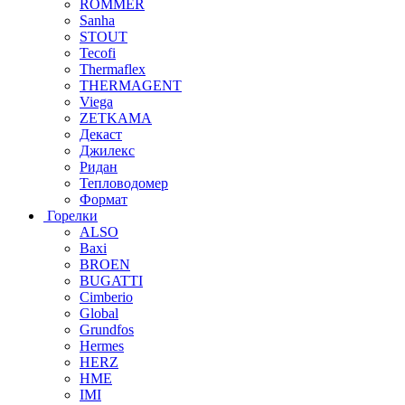
ROMMER
Sanha
STOUT
Tecofi
Thermaflex
THERMAGENT
Viega
ZETKAMA
Декаст
Джилекс
Ридан
Тепловодомер
Формат
Горелки
ALSO
Baxi
BROEN
BUGATTI
Cimberio
Global
Grundfos
Hermes
HERZ
HME
IMI