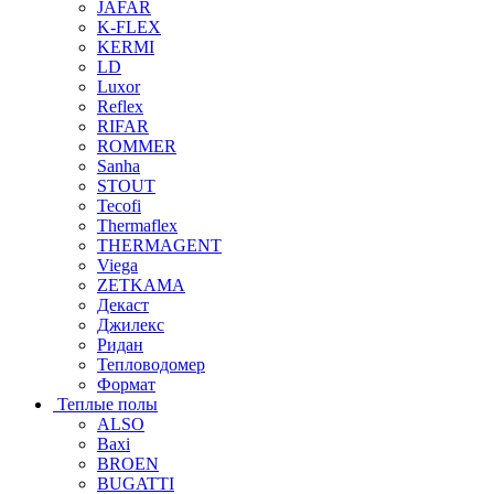
JAFAR
K-FLEX
KERMI
LD
Luxor
Reflex
RIFAR
ROMMER
Sanha
STOUT
Tecofi
Thermaflex
THERMAGENT
Viega
ZETKAMA
Декаст
Джилекс
Ридан
Тепловодомер
Формат
Теплые полы
ALSO
Baxi
BROEN
BUGATTI