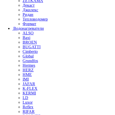
ZETKAMA
Декаст
Джилекс
Ридан
Тепловодомер
Формат
Водонагреватели
ALSO
Baxi
BROEN
BUGATTI
Cimberio
Global
Grundfos
Hermes
HERZ
HME
IMI
JAFAR
K-FLEX
KERMI
LD
Luxor
Reflex
RIFAR