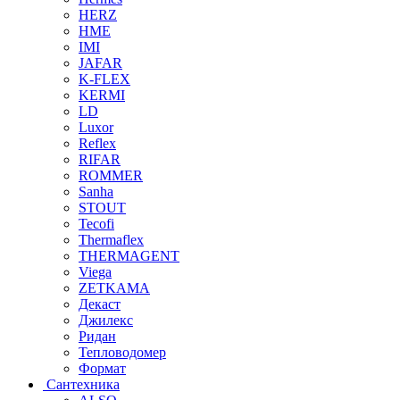
HERZ
HME
IMI
JAFAR
K-FLEX
KERMI
LD
Luxor
Reflex
RIFAR
ROMMER
Sanha
STOUT
Tecofi
Thermaflex
THERMAGENT
Viega
ZETKAMA
Декаст
Джилекс
Ридан
Тепловодомер
Формат
Сантехника