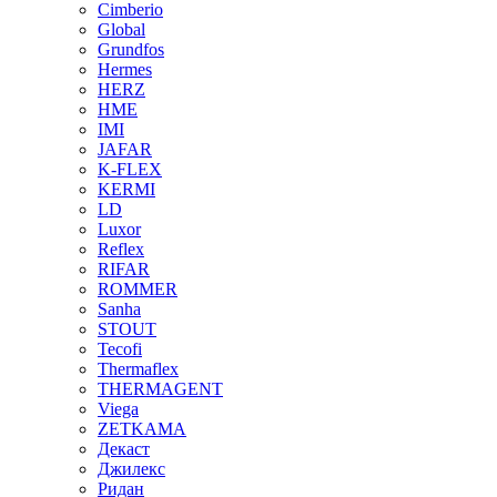
Cimberio
Global
Grundfos
Hermes
HERZ
HME
IMI
JAFAR
K-FLEX
KERMI
LD
Luxor
Reflex
RIFAR
ROMMER
Sanha
STOUT
Tecofi
Thermaflex
THERMAGENT
Viega
ZETKAMA
Декаст
Джилекс
Ридан