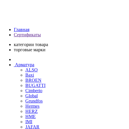
Главная
Сертификаты
категории товара
торговые марки
Арматура
ALSO
Baxi
BROEN
BUGATTI
Cimberio
Global
Grundfos
Hermes
HERZ
HME
IMI
JAFAR