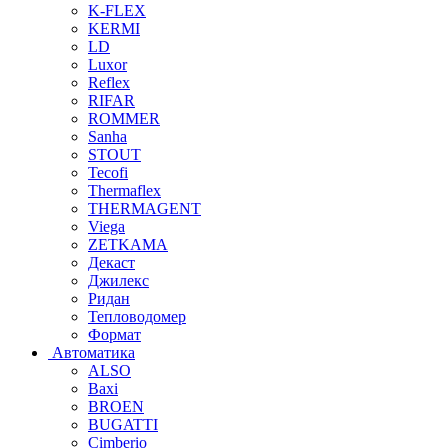
K-FLEX
KERMI
LD
Luxor
Reflex
RIFAR
ROMMER
Sanha
STOUT
Tecofi
Thermaflex
THERMAGENT
Viega
ZETKAMA
Декаст
Джилекс
Ридан
Тепловодомер
Формат
Автоматика
ALSO
Baxi
BROEN
BUGATTI
Cimberio