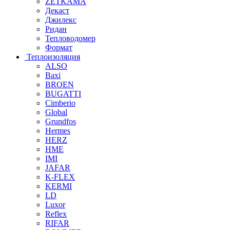
ZETKAMA
Декаст
Джилекс
Ридан
Тепловодомер
Формат
Теплоизоляция
ALSO
Baxi
BROEN
BUGATTI
Cimberio
Global
Grundfos
Hermes
HERZ
HME
IMI
JAFAR
K-FLEX
KERMI
LD
Luxor
Reflex
RIFAR