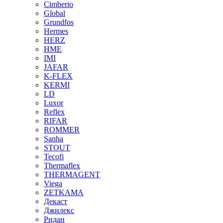
Cimberio
Global
Grundfos
Hermes
HERZ
HME
IMI
JAFAR
K-FLEX
KERMI
LD
Luxor
Reflex
RIFAR
ROMMER
Sanha
STOUT
Tecofi
Thermaflex
THERMAGENT
Viega
ZETKAMA
Декаст
Джилекс
Ридан