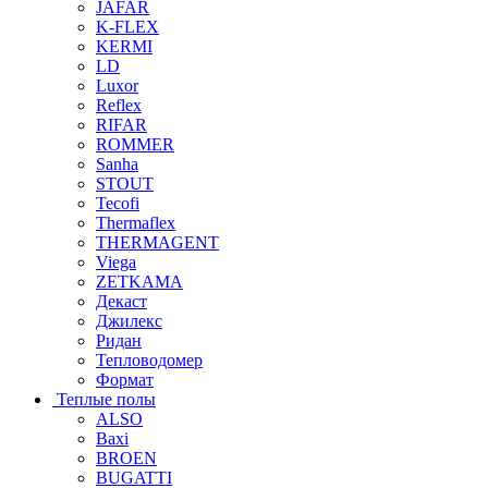
JAFAR
K-FLEX
KERMI
LD
Luxor
Reflex
RIFAR
ROMMER
Sanha
STOUT
Tecofi
Thermaflex
THERMAGENT
Viega
ZETKAMA
Декаст
Джилекс
Ридан
Тепловодомер
Формат
Теплые полы
ALSO
Baxi
BROEN
BUGATTI