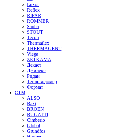
Luxor
Reflex
RIFAR
ROMMER
Sanha
STOUT
Tecofi
Thermaflex
THERMAGENT
Viega
ZETKAMA
Декаст
Джилекс
Ридан
Тепловодомер
Формат
СТМ
ALSO
Baxi
BROEN
BUGATTI
Cimberio
Global
Grundfos
Hermes