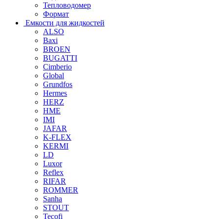
Тепловодомер
Формат
Емкости для жидкостей
ALSO
Baxi
BROEN
BUGATTI
Cimberio
Global
Grundfos
Hermes
HERZ
HME
IMI
JAFAR
K-FLEX
KERMI
LD
Luxor
Reflex
RIFAR
ROMMER
Sanha
STOUT
Tecofi