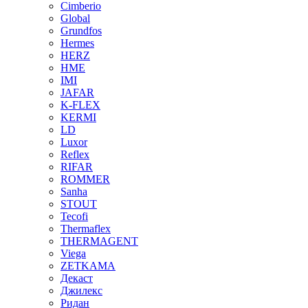
Cimberio
Global
Grundfos
Hermes
HERZ
HME
IMI
JAFAR
K-FLEX
KERMI
LD
Luxor
Reflex
RIFAR
ROMMER
Sanha
STOUT
Tecofi
Thermaflex
THERMAGENT
Viega
ZETKAMA
Декаст
Джилекс
Ридан