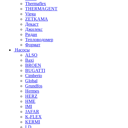
Thermaflex
THERMAGENT
Viega
ZETKAMA
Декаст
Джилекс
Ридан
Тепловодомер
Формат
Насосы
ALSO
Baxi
BROEN
BUGATTI
Cimberio
Global
Grundfos
Hermes
HERZ
HME
IMI
JAFAR
K-FLEX
KERMI
LD