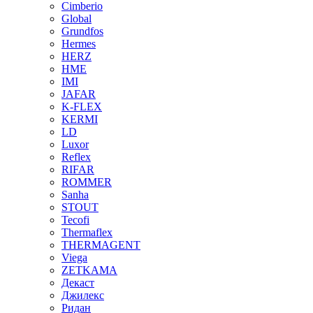
Cimberio
Global
Grundfos
Hermes
HERZ
HME
IMI
JAFAR
K-FLEX
KERMI
LD
Luxor
Reflex
RIFAR
ROMMER
Sanha
STOUT
Tecofi
Thermaflex
THERMAGENT
Viega
ZETKAMA
Декаст
Джилекс
Ридан