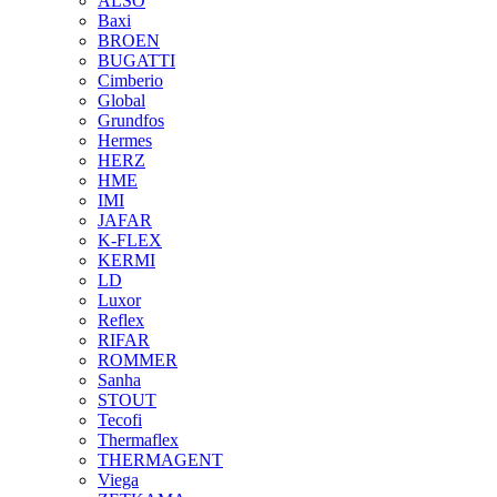
ALSO
Baxi
BROEN
BUGATTI
Cimberio
Global
Grundfos
Hermes
HERZ
HME
IMI
JAFAR
K-FLEX
KERMI
LD
Luxor
Reflex
RIFAR
ROMMER
Sanha
STOUT
Tecofi
Thermaflex
THERMAGENT
Viega