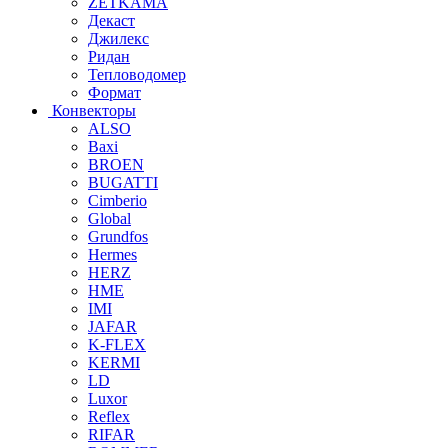
ZETKAMA
Декаст
Джилекс
Ридан
Тепловодомер
Формат
Конвекторы
ALSO
Baxi
BROEN
BUGATTI
Cimberio
Global
Grundfos
Hermes
HERZ
HME
IMI
JAFAR
K-FLEX
KERMI
LD
Luxor
Reflex
RIFAR