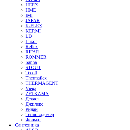
HERZ
HME
IMI
JAFAR
K-FLEX
KERMI
LD
Luxor
Reflex
RIFAR
ROMMER
Sanha
STOUT
Tecofi
Thermaflex
THERMAGENT
Viega
ZETKAMA
Декаст
Джилекс
Ридан
Тепловодомер
Формат
Сантехника