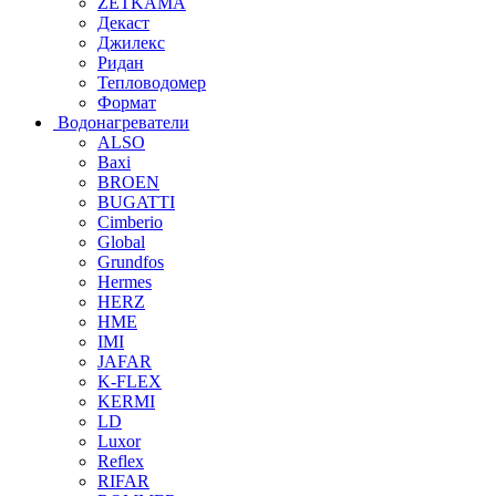
ZETKAMA
Декаст
Джилекс
Ридан
Тепловодомер
Формат
Водонагреватели
ALSO
Baxi
BROEN
BUGATTI
Cimberio
Global
Grundfos
Hermes
HERZ
HME
IMI
JAFAR
K-FLEX
KERMI
LD
Luxor
Reflex
RIFAR