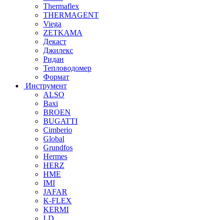
Thermaflex
THERMAGENT
Viega
ZETKAMA
Декаст
Джилекс
Ридан
Тепловодомер
Формат
Инструмент
ALSO
Baxi
BROEN
BUGATTI
Cimberio
Global
Grundfos
Hermes
HERZ
HME
IMI
JAFAR
K-FLEX
KERMI
LD