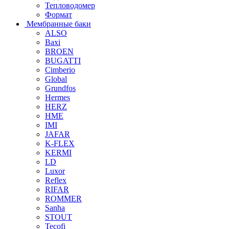
Тепловодомер
Формат
Мембранные баки
ALSO
Baxi
BROEN
BUGATTI
Cimberio
Global
Grundfos
Hermes
HERZ
HME
IMI
JAFAR
K-FLEX
KERMI
LD
Luxor
Reflex
RIFAR
ROMMER
Sanha
STOUT
Tecofi