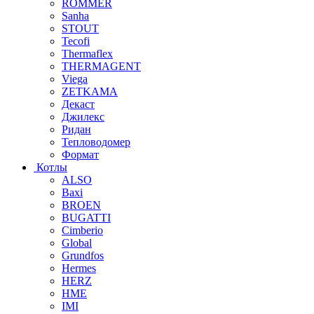
ROMMER
Sanha
STOUT
Tecofi
Thermaflex
THERMAGENT
Viega
ZETKAMA
Декаст
Джилекс
Ридан
Тепловодомер
Формат
Котлы
ALSO
Baxi
BROEN
BUGATTI
Cimberio
Global
Grundfos
Hermes
HERZ
HME
IMI