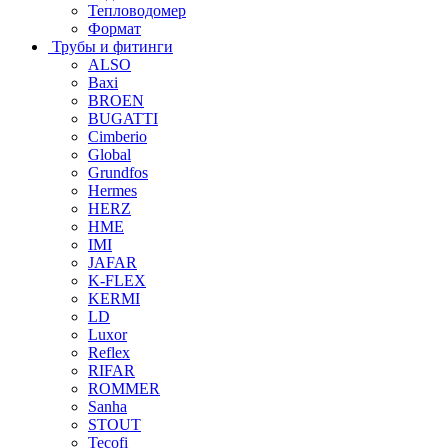
Тепловодомер
Формат
Трубы и фитинги
ALSO
Baxi
BROEN
BUGATTI
Cimberio
Global
Grundfos
Hermes
HERZ
HME
IMI
JAFAR
K-FLEX
KERMI
LD
Luxor
Reflex
RIFAR
ROMMER
Sanha
STOUT
Tecofi