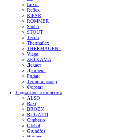
Luxor
Reflex
RIFAR
ROMMER
Sanha
STOUT
Tecofi
Thermaflex
THERMAGENT
Viega
ZETKAMA
Декаст
Джилекс
Ридан
Тепловодомер
Формат
Радиаторы отопления
ALSO
Baxi
BROEN
BUGATTI
Cimberio
Global
Grundfos
Hermes