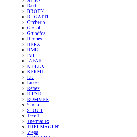
ALSO
Baxi
BROEN
BUGATTI
Cimberio
Global
Grundfos
Hermes
HERZ
HME
IMI
JAFAR
K-FLEX
KERMI
LD
Luxor
Reflex
RIFAR
ROMMER
Sanha
STOUT
Tecofi
Thermaflex
THERMAGENT
Viega