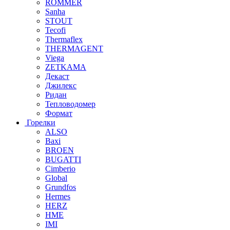
ROMMER
Sanha
STOUT
Tecofi
Thermaflex
THERMAGENT
Viega
ZETKAMA
Декаст
Джилекс
Ридан
Тепловодомер
Формат
Горелки
ALSO
Baxi
BROEN
BUGATTI
Cimberio
Global
Grundfos
Hermes
HERZ
HME
IMI