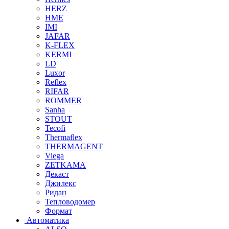
HERZ
HME
IMI
JAFAR
K-FLEX
KERMI
LD
Luxor
Reflex
RIFAR
ROMMER
Sanha
STOUT
Tecofi
Thermaflex
THERMAGENT
Viega
ZETKAMA
Декаст
Джилекс
Ридан
Тепловодомер
Формат
Автоматика