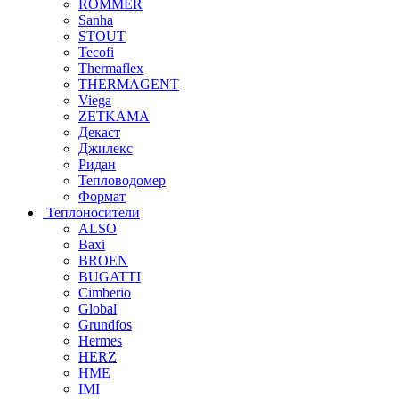
ROMMER
Sanha
STOUT
Tecofi
Thermaflex
THERMAGENT
Viega
ZETKAMA
Декаст
Джилекс
Ридан
Тепловодомер
Формат
Теплоносители
ALSO
Baxi
BROEN
BUGATTI
Cimberio
Global
Grundfos
Hermes
HERZ
HME
IMI