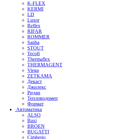
K-FLEX
KERMI
LD
Luxor
Reflex
RIFAR
ROMMER
Sanha
STOUT
Tecofi
Thermaflex
THERMAGENT
Viega
ZETKAMA
Декаст
Джилекс
Ридан
Тепловодомер
Формат
Автоматика
ALSO
Baxi
BROEN
BUGATTI
Cimberio