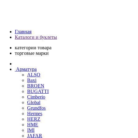
Главная
Каталоги и буклеты
категории товара
торговые марки
Арматура
ALSO
Baxi
BROEN
BUGATTI
Cimberio
Global
Grundfos
Hermes
HERZ
HME
IMI
JAFAR