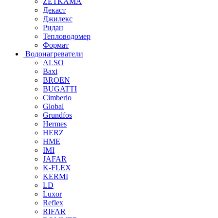
ZETKAMA
Декаст
Джилекс
Ридан
Тепловодомер
Формат
Водонагреватели
ALSO
Baxi
BROEN
BUGATTI
Cimberio
Global
Grundfos
Hermes
HERZ
HME
IMI
JAFAR
K-FLEX
KERMI
LD
Luxor
Reflex
RIFAR