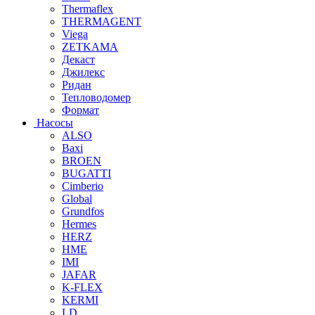
Thermaflex
THERMAGENT
Viega
ZETKAMA
Декаст
Джилекс
Ридан
Тепловодомер
Формат
Насосы
ALSO
Baxi
BROEN
BUGATTI
Cimberio
Global
Grundfos
Hermes
HERZ
HME
IMI
JAFAR
K-FLEX
KERMI
LD