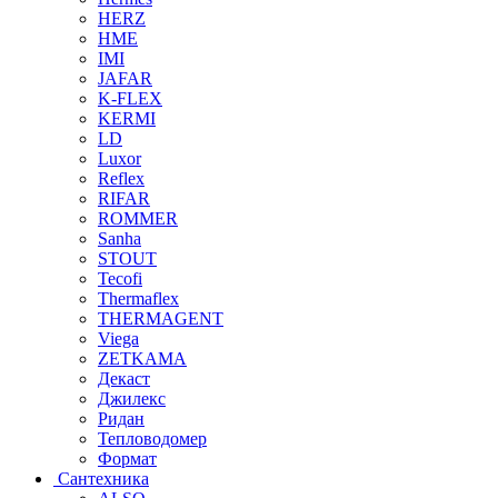
HERZ
HME
IMI
JAFAR
K-FLEX
KERMI
LD
Luxor
Reflex
RIFAR
ROMMER
Sanha
STOUT
Tecofi
Thermaflex
THERMAGENT
Viega
ZETKAMA
Декаст
Джилекс
Ридан
Тепловодомер
Формат
Сантехника