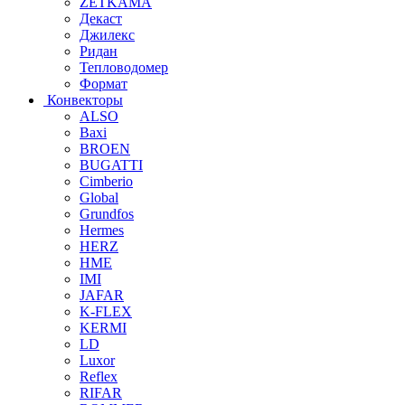
ZETKAMA
Декаст
Джилекс
Ридан
Тепловодомер
Формат
Конвекторы
ALSO
Baxi
BROEN
BUGATTI
Cimberio
Global
Grundfos
Hermes
HERZ
HME
IMI
JAFAR
K-FLEX
KERMI
LD
Luxor
Reflex
RIFAR