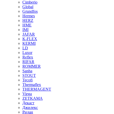
Cimberio
Global
Grundfos
Hermes
HERZ
HME
IMI
JAFAR
K-FLEX
KERMI
LD
Luxor
Reflex
RIFAR
ROMMER
Sanha
STOUT
Tecofi
Thermaflex
THERMAGENT
Viega
ZETKAMA
Декаст
Джилекс
Ридан