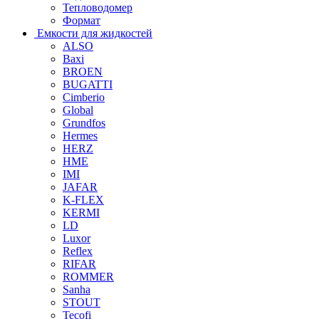
Тепловодомер
Формат
Емкости для жидкостей
ALSO
Baxi
BROEN
BUGATTI
Cimberio
Global
Grundfos
Hermes
HERZ
HME
IMI
JAFAR
K-FLEX
KERMI
LD
Luxor
Reflex
RIFAR
ROMMER
Sanha
STOUT
Tecofi