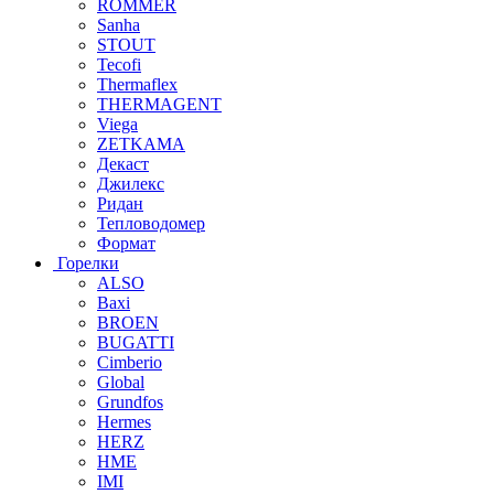
ROMMER
Sanha
STOUT
Tecofi
Thermaflex
THERMAGENT
Viega
ZETKAMA
Декаст
Джилекс
Ридан
Тепловодомер
Формат
Горелки
ALSO
Baxi
BROEN
BUGATTI
Cimberio
Global
Grundfos
Hermes
HERZ
HME
IMI