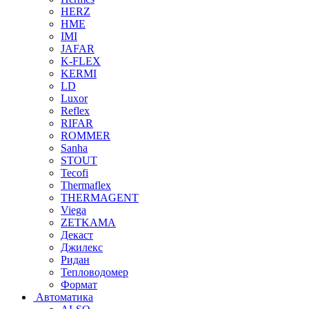
HERZ
HME
IMI
JAFAR
K-FLEX
KERMI
LD
Luxor
Reflex
RIFAR
ROMMER
Sanha
STOUT
Tecofi
Thermaflex
THERMAGENT
Viega
ZETKAMA
Декаст
Джилекс
Ридан
Тепловодомер
Формат
Автоматика