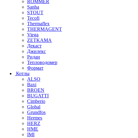
ROMMER
Sanha
STOUT
Tecofi
Thermaflex
THERMAGENT
Viega
ZETKAMA
Декаст
Джилекс
Ридан
Тепловодомер
Формат
Котлы
ALSO
Baxi
BROEN
BUGATTI
Cimberio
Global
Grundfos
Hermes
HERZ
HME
IMI