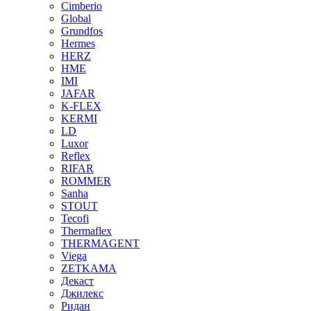
Cimberio
Global
Grundfos
Hermes
HERZ
HME
IMI
JAFAR
K-FLEX
KERMI
LD
Luxor
Reflex
RIFAR
ROMMER
Sanha
STOUT
Tecofi
Thermaflex
THERMAGENT
Viega
ZETKAMA
Декаст
Джилекс
Ридан