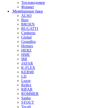
Тепловодомер
Формат
Мембранные баки
ALSO
Baxi
BROEN
BUGATTI
Cimberio
Global
Grundfos
Hermes
HERZ
HME
IMI
JAFAR
K-FLEX
KERMI
LD
Luxor
Reflex
RIFAR
ROMMER
Sanha
STOUT
Tecofi