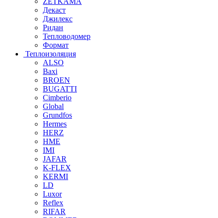
ZETKAMA
Декаст
Джилекс
Ридан
Тепловодомер
Формат
Теплоизоляция
ALSO
Baxi
BROEN
BUGATTI
Cimberio
Global
Grundfos
Hermes
HERZ
HME
IMI
JAFAR
K-FLEX
KERMI
LD
Luxor
Reflex
RIFAR