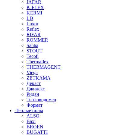
JAFAR
K-FLEX
KERMI
LD
Luxor
Reflex
RIFAR
ROMMER
Sanha
STOUT
Tecofi
Thermaflex
THERMAGENT
Viega
ZETKAMA
Декаст
Джилекс
Ридан
Тепловодомер
Формат
Теплые полы
ALSO
Baxi
BROEN
BUGATTI