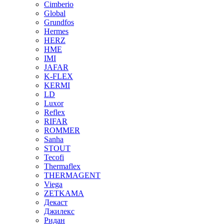
Cimberio
Global
Grundfos
Hermes
HERZ
HME
IMI
JAFAR
K-FLEX
KERMI
LD
Luxor
Reflex
RIFAR
ROMMER
Sanha
STOUT
Tecofi
Thermaflex
THERMAGENT
Viega
ZETKAMA
Декаст
Джилекс
Ридан