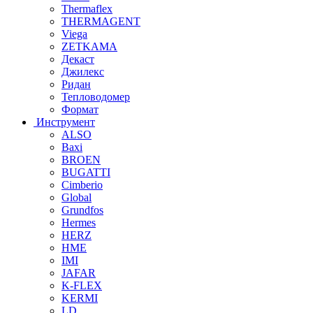
Thermaflex
THERMAGENT
Viega
ZETKAMA
Декаст
Джилекс
Ридан
Тепловодомер
Формат
Инструмент
ALSO
Baxi
BROEN
BUGATTI
Cimberio
Global
Grundfos
Hermes
HERZ
HME
IMI
JAFAR
K-FLEX
KERMI
LD