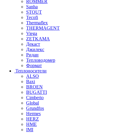
ROMMER
Sanha
STOUT
Tecofi
Thermaflex
THERMAGENT
Viega
ZETKAMA
Декаст
Джилекс
Ридан
Тепловодомер
Формат
Теплоносители
ALSO
Baxi
BROEN
BUGATTI
Cimberio
Global
Grundfos
Hermes
HERZ
HME
IMI