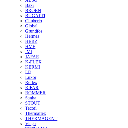
ALSO
Baxi
BROEN
BUGATTI
Cimberio
Global
Grundfos
Hermes
HERZ
HME
IMI
JAFAR
K-FLEX
KERMI
LD
Luxor
Reflex
RIFAR
ROMMER
Sanha
STOUT
Tecofi
Thermaflex
THERMAGENT
Viega