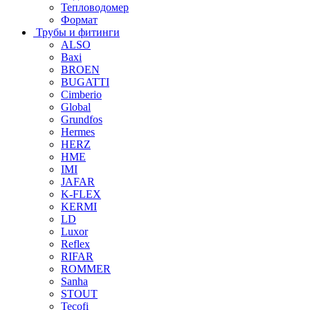
Тепловодомер
Формат
Трубы и фитинги
ALSO
Baxi
BROEN
BUGATTI
Cimberio
Global
Grundfos
Hermes
HERZ
HME
IMI
JAFAR
K-FLEX
KERMI
LD
Luxor
Reflex
RIFAR
ROMMER
Sanha
STOUT
Tecofi