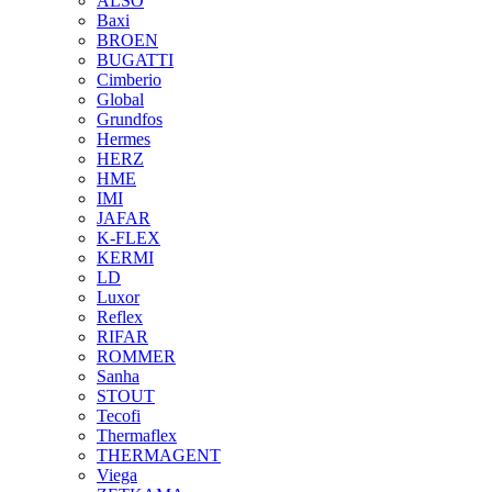
ALSO
Baxi
BROEN
BUGATTI
Cimberio
Global
Grundfos
Hermes
HERZ
HME
IMI
JAFAR
K-FLEX
KERMI
LD
Luxor
Reflex
RIFAR
ROMMER
Sanha
STOUT
Tecofi
Thermaflex
THERMAGENT
Viega