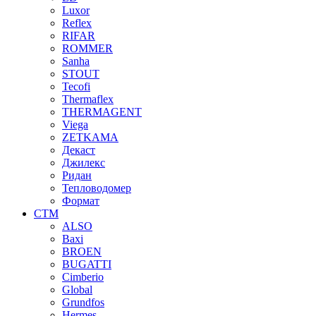
Luxor
Reflex
RIFAR
ROMMER
Sanha
STOUT
Tecofi
Thermaflex
THERMAGENT
Viega
ZETKAMA
Декаст
Джилекс
Ридан
Тепловодомер
Формат
СТМ
ALSO
Baxi
BROEN
BUGATTI
Cimberio
Global
Grundfos
Hermes