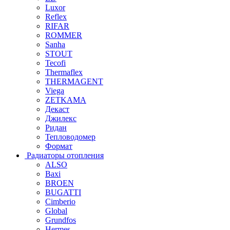
Luxor
Reflex
RIFAR
ROMMER
Sanha
STOUT
Tecofi
Thermaflex
THERMAGENT
Viega
ZETKAMA
Декаст
Джилекс
Ридан
Тепловодомер
Формат
Радиаторы отопления
ALSO
Baxi
BROEN
BUGATTI
Cimberio
Global
Grundfos
Hermes