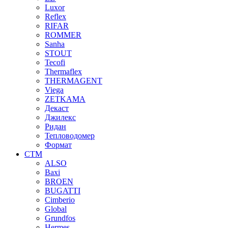
Luxor
Reflex
RIFAR
ROMMER
Sanha
STOUT
Tecofi
Thermaflex
THERMAGENT
Viega
ZETKAMA
Декаст
Джилекс
Ридан
Тепловодомер
Формат
СТМ
ALSO
Baxi
BROEN
BUGATTI
Cimberio
Global
Grundfos
Hermes