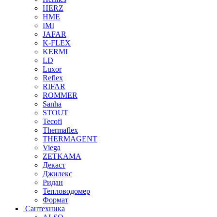
HERZ
HME
IMI
JAFAR
K-FLEX
KERMI
LD
Luxor
Reflex
RIFAR
ROMMER
Sanha
STOUT
Tecofi
Thermaflex
THERMAGENT
Viega
ZETKAMA
Декаст
Джилекс
Ридан
Тепловодомер
Формат
Сантехника