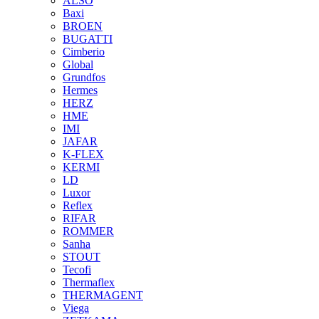
ALSO
Baxi
BROEN
BUGATTI
Cimberio
Global
Grundfos
Hermes
HERZ
HME
IMI
JAFAR
K-FLEX
KERMI
LD
Luxor
Reflex
RIFAR
ROMMER
Sanha
STOUT
Tecofi
Thermaflex
THERMAGENT
Viega