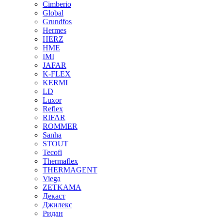
Cimberio
Global
Grundfos
Hermes
HERZ
HME
IMI
JAFAR
K-FLEX
KERMI
LD
Luxor
Reflex
RIFAR
ROMMER
Sanha
STOUT
Tecofi
Thermaflex
THERMAGENT
Viega
ZETKAMA
Декаст
Джилекс
Ридан