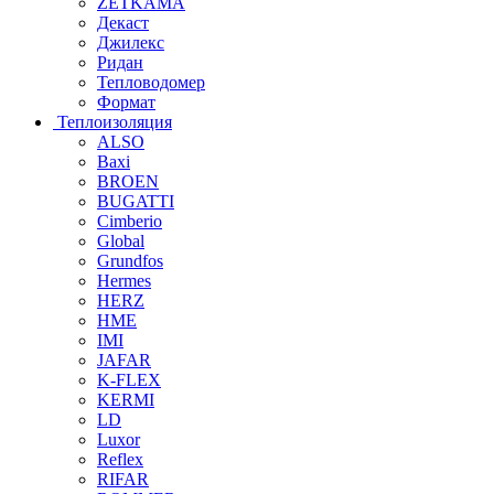
ZETKAMA
Декаст
Джилекс
Ридан
Тепловодомер
Формат
Теплоизоляция
ALSO
Baxi
BROEN
BUGATTI
Cimberio
Global
Grundfos
Hermes
HERZ
HME
IMI
JAFAR
K-FLEX
KERMI
LD
Luxor
Reflex
RIFAR