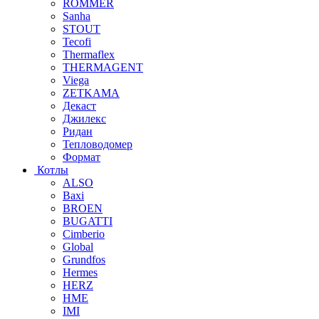
ROMMER
Sanha
STOUT
Tecofi
Thermaflex
THERMAGENT
Viega
ZETKAMA
Декаст
Джилекс
Ридан
Тепловодомер
Формат
Котлы
ALSO
Baxi
BROEN
BUGATTI
Cimberio
Global
Grundfos
Hermes
HERZ
HME
IMI