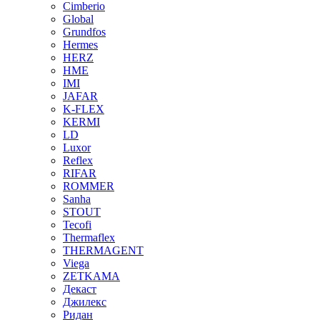
Cimberio
Global
Grundfos
Hermes
HERZ
HME
IMI
JAFAR
K-FLEX
KERMI
LD
Luxor
Reflex
RIFAR
ROMMER
Sanha
STOUT
Tecofi
Thermaflex
THERMAGENT
Viega
ZETKAMA
Декаст
Джилекс
Ридан