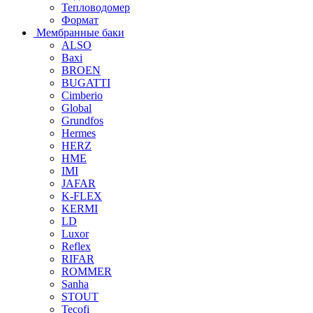
Тепловодомер
Формат
Мембранные баки
ALSO
Baxi
BROEN
BUGATTI
Cimberio
Global
Grundfos
Hermes
HERZ
HME
IMI
JAFAR
K-FLEX
KERMI
LD
Luxor
Reflex
RIFAR
ROMMER
Sanha
STOUT
Tecofi