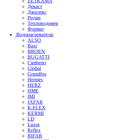
ZETKAMA
Декаст
Джилекс
Ридан
Тепловодомер
Формат
Водонагреватели
ALSO
Baxi
BROEN
BUGATTI
Cimberio
Global
Grundfos
Hermes
HERZ
HME
IMI
JAFAR
K-FLEX
KERMI
LD
Luxor
Reflex
RIFAR