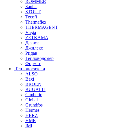
ROMMER
Sanha
STOUT
Tecofi
Thermaflex
THERMAGENT
Viega
ZETKAMA
Декаст
Джилекс
Ридан
Тепловодомер
Формат
Теплоносители
ALSO
Baxi
BROEN
BUGATTI
Cimberio
Global
Grundfos
Hermes
HERZ
HME
IMI