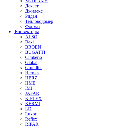
ZETKAMA
Декаст
Джилекс
Ридан
Тепловодомер
Формат
Конвекторы
ALSO
Baxi
BROEN
BUGATTI
Cimberio
Global
Grundfos
Hermes
HERZ
HME
IMI
JAFAR
K-FLEX
KERMI
LD
Luxor
Reflex
RIFAR