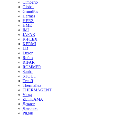
Cimberio
Global
Grundfos
Hermes
HERZ
HME
IMI
JAFAR
K-FLEX
KERMI
LD
Luxor
Reflex
RIFAR
ROMMER
Sanha
STOUT
Tecofi
Thermaflex
THERMAGENT
Viega
ZETKAMA
Декаст
Джилекс
Ридан