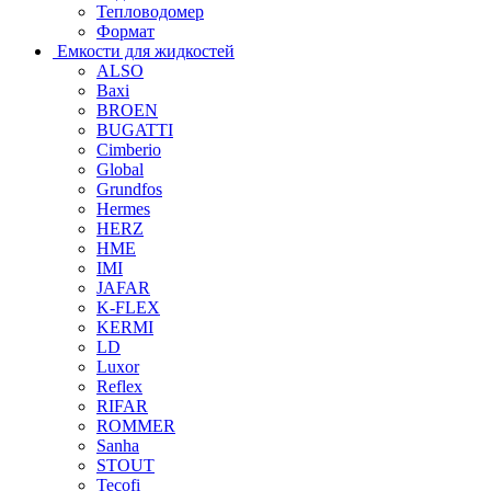
Тепловодомер
Формат
Емкости для жидкостей
ALSO
Baxi
BROEN
BUGATTI
Cimberio
Global
Grundfos
Hermes
HERZ
HME
IMI
JAFAR
K-FLEX
KERMI
LD
Luxor
Reflex
RIFAR
ROMMER
Sanha
STOUT
Tecofi