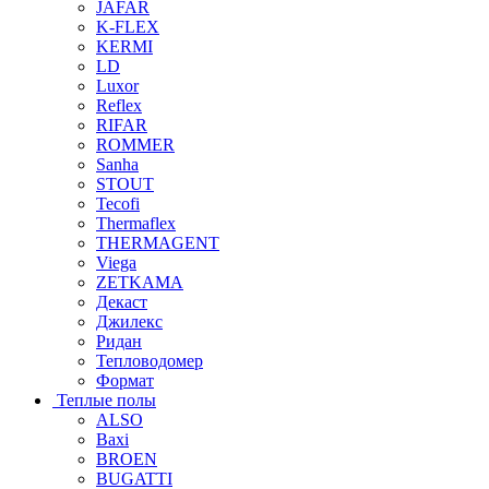
JAFAR
K-FLEX
KERMI
LD
Luxor
Reflex
RIFAR
ROMMER
Sanha
STOUT
Tecofi
Thermaflex
THERMAGENT
Viega
ZETKAMA
Декаст
Джилекс
Ридан
Тепловодомер
Формат
Теплые полы
ALSO
Baxi
BROEN
BUGATTI