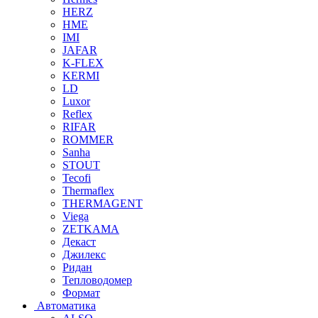
HERZ
HME
IMI
JAFAR
K-FLEX
KERMI
LD
Luxor
Reflex
RIFAR
ROMMER
Sanha
STOUT
Tecofi
Thermaflex
THERMAGENT
Viega
ZETKAMA
Декаст
Джилекс
Ридан
Тепловодомер
Формат
Автоматика