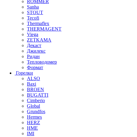
ROMMER
Sanha
STOUT
Tecofi
Thermaflex
THERMAGENT
Viega
ZETKAMA
Декаст
Джилекс
Ридан
Тепловодомер
Формат
Горелки
ALSO
Baxi
BROEN
BUGATTI
Cimberio
Global
Grundfos
Hermes
HERZ
HME
IMI