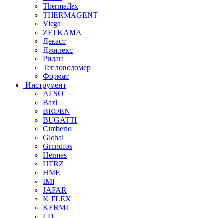
Thermaflex
THERMAGENT
Viega
ZETKAMA
Декаст
Джилекс
Ридан
Тепловодомер
Формат
Инструмент
ALSO
Baxi
BROEN
BUGATTI
Cimberio
Global
Grundfos
Hermes
HERZ
HME
IMI
JAFAR
K-FLEX
KERMI
LD