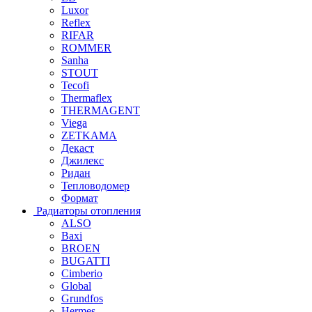
Luxor
Reflex
RIFAR
ROMMER
Sanha
STOUT
Tecofi
Thermaflex
THERMAGENT
Viega
ZETKAMA
Декаст
Джилекс
Ридан
Тепловодомер
Формат
Радиаторы отопления
ALSO
Baxi
BROEN
BUGATTI
Cimberio
Global
Grundfos
Hermes