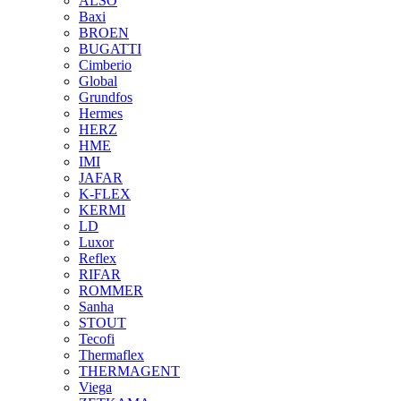
ALSO
Baxi
BROEN
BUGATTI
Cimberio
Global
Grundfos
Hermes
HERZ
HME
IMI
JAFAR
K-FLEX
KERMI
LD
Luxor
Reflex
RIFAR
ROMMER
Sanha
STOUT
Tecofi
Thermaflex
THERMAGENT
Viega