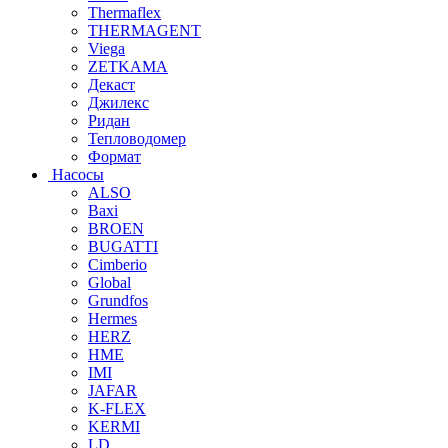
Thermaflex
THERMAGENT
Viega
ZETKAMA
Декаст
Джилекс
Ридан
Тепловодомер
Формат
Насосы
ALSO
Baxi
BROEN
BUGATTI
Cimberio
Global
Grundfos
Hermes
HERZ
HME
IMI
JAFAR
K-FLEX
KERMI
LD