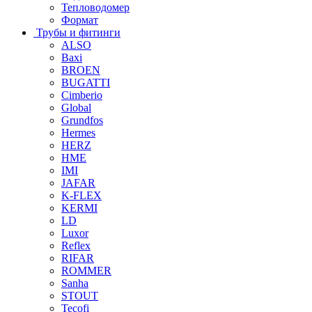
Тепловодомер
Формат
Трубы и фитинги
ALSO
Baxi
BROEN
BUGATTI
Cimberio
Global
Grundfos
Hermes
HERZ
HME
IMI
JAFAR
K-FLEX
KERMI
LD
Luxor
Reflex
RIFAR
ROMMER
Sanha
STOUT
Tecofi