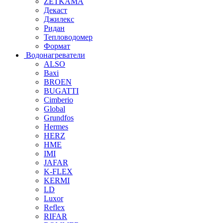
ZETKAMA
Декаст
Джилекс
Ридан
Тепловодомер
Формат
Водонагреватели
ALSO
Baxi
BROEN
BUGATTI
Cimberio
Global
Grundfos
Hermes
HERZ
HME
IMI
JAFAR
K-FLEX
KERMI
LD
Luxor
Reflex
RIFAR