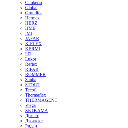
Cimberio
Global
Grundfos
Hermes
HERZ
HME
IMI
JAFAR
K-FLEX
KERMI
LD
Luxor
Reflex
RIFAR
ROMMER
Sanha
STOUT
Tecofi
Thermaflex
THERMAGENT
Viega
ZETKAMA
Декаст
Джилекс
Ридан