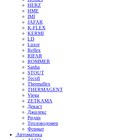
HERZ
HME
IMI
JAFAR
K-FLEX
KERMI
LD
Luxor
Reflex
RIFAR
ROMMER
Sanha
STOUT
Tecofi
Thermaflex
THERMAGENT
Viega
ZETKAMA
Декаст
Джилекс
Ридан
Тепловодомер
Формат
Автоматика