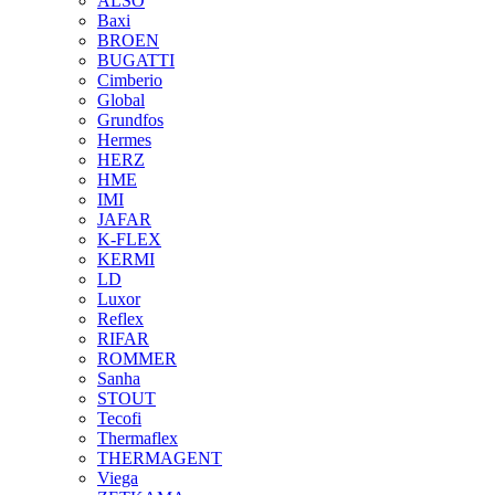
ALSO
Baxi
BROEN
BUGATTI
Cimberio
Global
Grundfos
Hermes
HERZ
HME
IMI
JAFAR
K-FLEX
KERMI
LD
Luxor
Reflex
RIFAR
ROMMER
Sanha
STOUT
Tecofi
Thermaflex
THERMAGENT
Viega