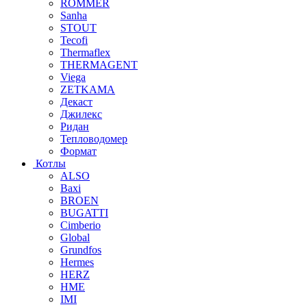
ROMMER
Sanha
STOUT
Tecofi
Thermaflex
THERMAGENT
Viega
ZETKAMA
Декаст
Джилекс
Ридан
Тепловодомер
Формат
Котлы
ALSO
Baxi
BROEN
BUGATTI
Cimberio
Global
Grundfos
Hermes
HERZ
HME
IMI