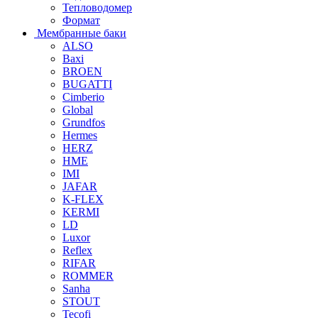
Тепловодомер
Формат
Мембранные баки
ALSO
Baxi
BROEN
BUGATTI
Cimberio
Global
Grundfos
Hermes
HERZ
HME
IMI
JAFAR
K-FLEX
KERMI
LD
Luxor
Reflex
RIFAR
ROMMER
Sanha
STOUT
Tecofi