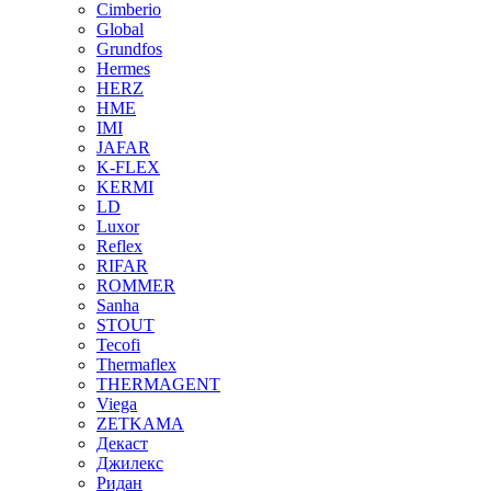
Cimberio
Global
Grundfos
Hermes
HERZ
HME
IMI
JAFAR
K-FLEX
KERMI
LD
Luxor
Reflex
RIFAR
ROMMER
Sanha
STOUT
Tecofi
Thermaflex
THERMAGENT
Viega
ZETKAMA
Декаст
Джилекс
Ридан