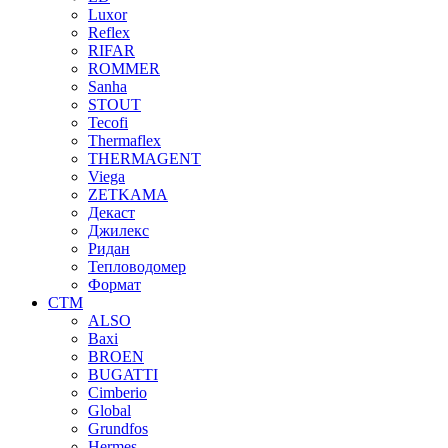
Luxor
Reflex
RIFAR
ROMMER
Sanha
STOUT
Tecofi
Thermaflex
THERMAGENT
Viega
ZETKAMA
Декаст
Джилекс
Ридан
Тепловодомер
Формат
СТМ
ALSO
Baxi
BROEN
BUGATTI
Cimberio
Global
Grundfos
Hermes