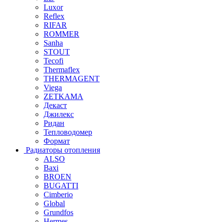
Luxor
Reflex
RIFAR
ROMMER
Sanha
STOUT
Tecofi
Thermaflex
THERMAGENT
Viega
ZETKAMA
Декаст
Джилекс
Ридан
Тепловодомер
Формат
Радиаторы отопления
ALSO
Baxi
BROEN
BUGATTI
Cimberio
Global
Grundfos
Hermes