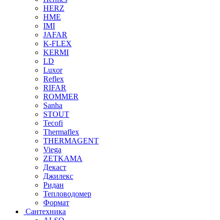
HERZ
HME
IMI
JAFAR
K-FLEX
KERMI
LD
Luxor
Reflex
RIFAR
ROMMER
Sanha
STOUT
Tecofi
Thermaflex
THERMAGENT
Viega
ZETKAMA
Декаст
Джилекс
Ридан
Тепловодомер
Формат
Сантехника