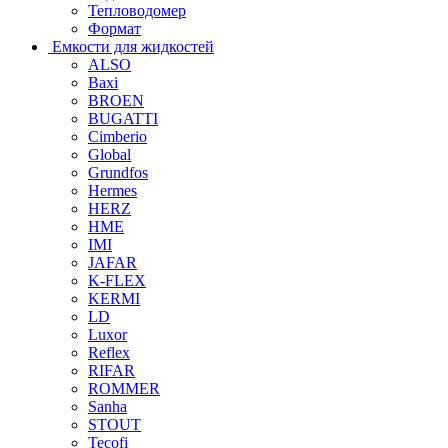
Тепловодомер
Формат
Емкости для жидкостей
ALSO
Baxi
BROEN
BUGATTI
Cimberio
Global
Grundfos
Hermes
HERZ
HME
IMI
JAFAR
K-FLEX
KERMI
LD
Luxor
Reflex
RIFAR
ROMMER
Sanha
STOUT
Tecofi