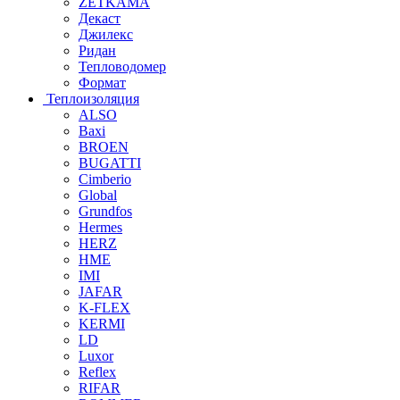
ZETKAMA
Декаст
Джилекс
Ридан
Тепловодомер
Формат
Теплоизоляция
ALSO
Baxi
BROEN
BUGATTI
Cimberio
Global
Grundfos
Hermes
HERZ
HME
IMI
JAFAR
K-FLEX
KERMI
LD
Luxor
Reflex
RIFAR