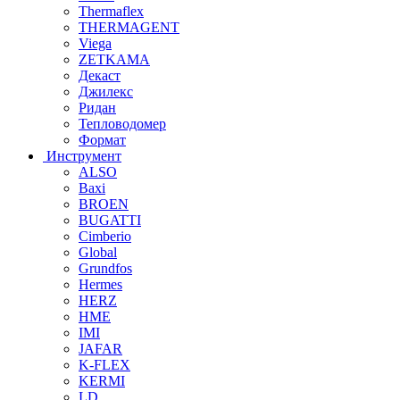
Thermaflex
THERMAGENT
Viega
ZETKAMA
Декаст
Джилекс
Ридан
Тепловодомер
Формат
Инструмент
ALSO
Baxi
BROEN
BUGATTI
Cimberio
Global
Grundfos
Hermes
HERZ
HME
IMI
JAFAR
K-FLEX
KERMI
LD