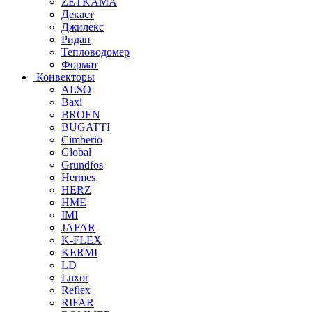
ZETKAMA
Декаст
Джилекс
Ридан
Тепловодомер
Формат
Конвекторы
ALSO
Baxi
BROEN
BUGATTI
Cimberio
Global
Grundfos
Hermes
HERZ
HME
IMI
JAFAR
K-FLEX
KERMI
LD
Luxor
Reflex
RIFAR