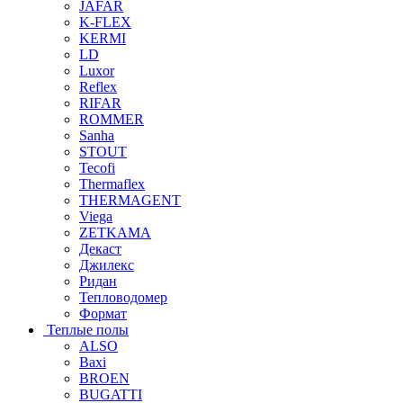
JAFAR
K-FLEX
KERMI
LD
Luxor
Reflex
RIFAR
ROMMER
Sanha
STOUT
Tecofi
Thermaflex
THERMAGENT
Viega
ZETKAMA
Декаст
Джилекс
Ридан
Тепловодомер
Формат
Теплые полы
ALSO
Baxi
BROEN
BUGATTI