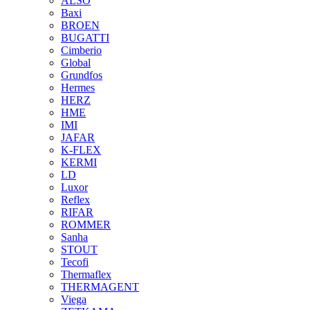
ALSO
Baxi
BROEN
BUGATTI
Cimberio
Global
Grundfos
Hermes
HERZ
HME
IMI
JAFAR
K-FLEX
KERMI
LD
Luxor
Reflex
RIFAR
ROMMER
Sanha
STOUT
Tecofi
Thermaflex
THERMAGENT
Viega