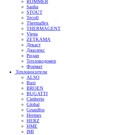
ROMMER
Sanha
STOUT
Tecofi
Thermaflex
THERMAGENT
Viega
ZETKAMA
Декаст
Джилекс
Ридан
Тепловодомер
Формат
Теплоносители
ALSO
Baxi
BROEN
BUGATTI
Cimberio
Global
Grundfos
Hermes
HERZ
HME
IMI