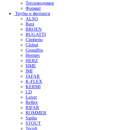
Тепловодомер
Формат
Трубы и фитинги
ALSO
Baxi
BROEN
BUGATTI
Cimberio
Global
Grundfos
Hermes
HERZ
HME
IMI
JAFAR
K-FLEX
KERMI
LD
Luxor
Reflex
RIFAR
ROMMER
Sanha
STOUT
Tecofi