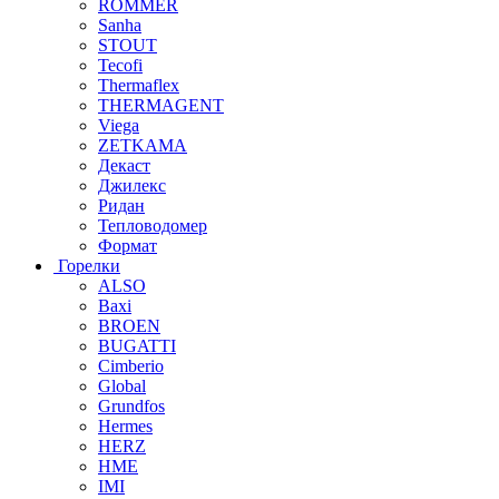
ROMMER
Sanha
STOUT
Tecofi
Thermaflex
THERMAGENT
Viega
ZETKAMA
Декаст
Джилекс
Ридан
Тепловодомер
Формат
Горелки
ALSO
Baxi
BROEN
BUGATTI
Cimberio
Global
Grundfos
Hermes
HERZ
HME
IMI