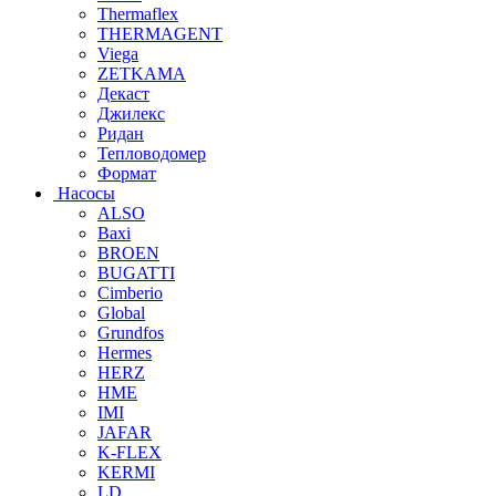
Thermaflex
THERMAGENT
Viega
ZETKAMA
Декаст
Джилекс
Ридан
Тепловодомер
Формат
Насосы
ALSO
Baxi
BROEN
BUGATTI
Cimberio
Global
Grundfos
Hermes
HERZ
HME
IMI
JAFAR
K-FLEX
KERMI
LD