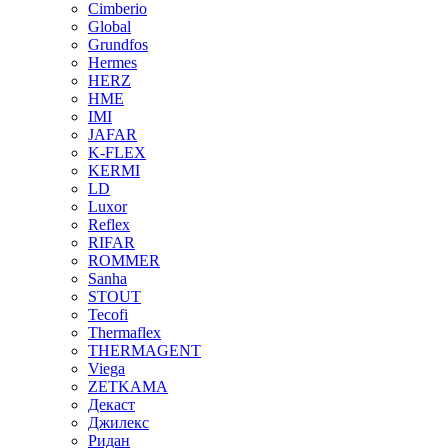
Cimberio
Global
Grundfos
Hermes
HERZ
HME
IMI
JAFAR
K-FLEX
KERMI
LD
Luxor
Reflex
RIFAR
ROMMER
Sanha
STOUT
Tecofi
Thermaflex
THERMAGENT
Viega
ZETKAMA
Декаст
Джилекс
Ридан