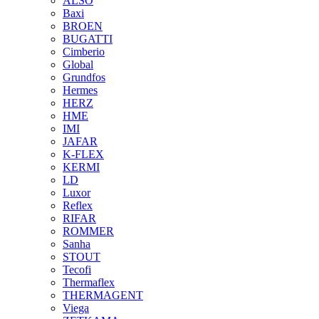
ALSO
Baxi
BROEN
BUGATTI
Cimberio
Global
Grundfos
Hermes
HERZ
HME
IMI
JAFAR
K-FLEX
KERMI
LD
Luxor
Reflex
RIFAR
ROMMER
Sanha
STOUT
Tecofi
Thermaflex
THERMAGENT
Viega