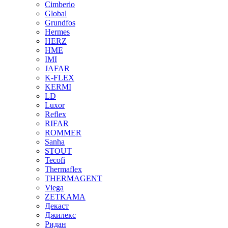
Cimberio
Global
Grundfos
Hermes
HERZ
HME
IMI
JAFAR
K-FLEX
KERMI
LD
Luxor
Reflex
RIFAR
ROMMER
Sanha
STOUT
Tecofi
Thermaflex
THERMAGENT
Viega
ZETKAMA
Декаст
Джилекс
Ридан