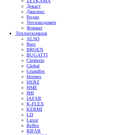
ZETKAMA
Декаст
Джилекс
Ридан
Тепловодомер
Формат
Теплоизоляция
ALSO
Baxi
BROEN
BUGATTI
Cimberio
Global
Grundfos
Hermes
HERZ
HME
IMI
JAFAR
K-FLEX
KERMI
LD
Luxor
Reflex
RIFAR