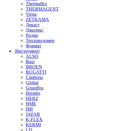
Thermaflex
THERMAGENT
Viega
ZETKAMA
Декаст
Джилекс
Ридан
Тепловодомер
Формат
Инструмент
ALSO
Baxi
BROEN
BUGATTI
Cimberio
Global
Grundfos
Hermes
HERZ
HME
IMI
JAFAR
K-FLEX
KERMI
LD