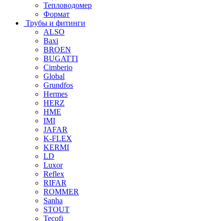
Тепловодомер
Формат
Трубы и фитинги
ALSO
Baxi
BROEN
BUGATTI
Cimberio
Global
Grundfos
Hermes
HERZ
HME
IMI
JAFAR
K-FLEX
KERMI
LD
Luxor
Reflex
RIFAR
ROMMER
Sanha
STOUT
Tecofi