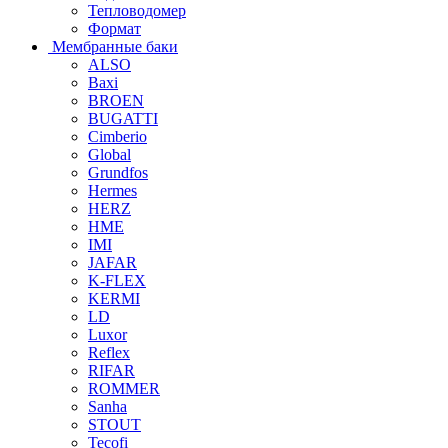
Тепловодомер
Формат
Мембранные баки
ALSO
Baxi
BROEN
BUGATTI
Cimberio
Global
Grundfos
Hermes
HERZ
HME
IMI
JAFAR
K-FLEX
KERMI
LD
Luxor
Reflex
RIFAR
ROMMER
Sanha
STOUT
Tecofi