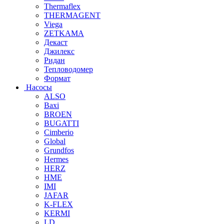
Thermaflex
THERMAGENT
Viega
ZETKAMA
Декаст
Джилекс
Ридан
Тепловодомер
Формат
Насосы
ALSO
Baxi
BROEN
BUGATTI
Cimberio
Global
Grundfos
Hermes
HERZ
HME
IMI
JAFAR
K-FLEX
KERMI
LD