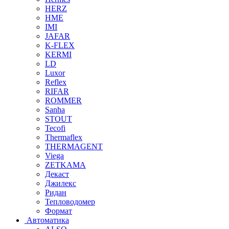
HERZ
HME
IMI
JAFAR
K-FLEX
KERMI
LD
Luxor
Reflex
RIFAR
ROMMER
Sanha
STOUT
Tecofi
Thermaflex
THERMAGENT
Viega
ZETKAMA
Декаст
Джилекс
Ридан
Тепловодомер
Формат
Автоматика