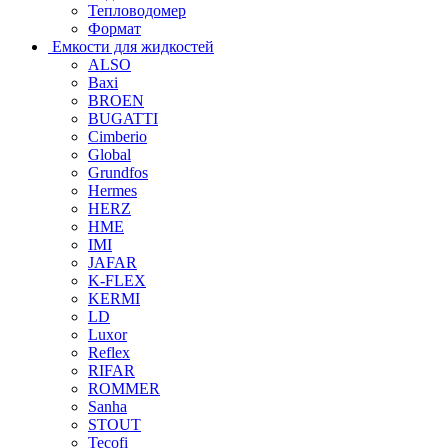
Тепловодомер
Формат
Емкости для жидкостей
ALSO
Baxi
BROEN
BUGATTI
Cimberio
Global
Grundfos
Hermes
HERZ
HME
IMI
JAFAR
K-FLEX
KERMI
LD
Luxor
Reflex
RIFAR
ROMMER
Sanha
STOUT
Tecofi