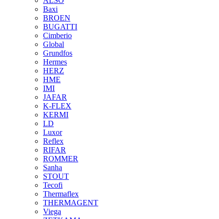
ALSO
Baxi
BROEN
BUGATTI
Cimberio
Global
Grundfos
Hermes
HERZ
HME
IMI
JAFAR
K-FLEX
KERMI
LD
Luxor
Reflex
RIFAR
ROMMER
Sanha
STOUT
Tecofi
Thermaflex
THERMAGENT
Viega