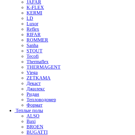
JAFAR
K-FLEX
KERMI
LD
Luxor
Reflex
RIFAR
ROMMER
Sanha
STOUT
Tecofi
Thermaflex
THERMAGENT
Viega
ZETKAMA
Декаст
Джилекс
Ридан
Тепловодомер
Формат
Теплые полы
ALSO
Baxi
BROEN
BUGATTI