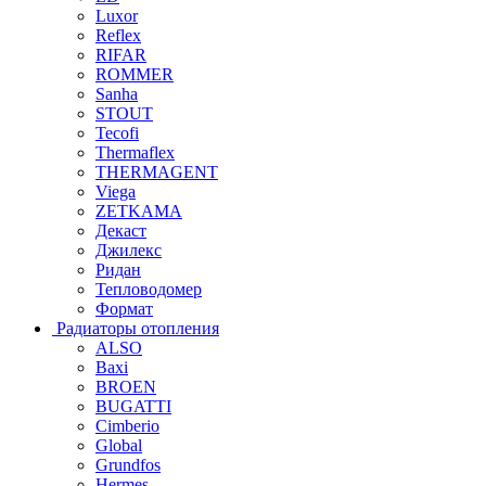
Luxor
Reflex
RIFAR
ROMMER
Sanha
STOUT
Tecofi
Thermaflex
THERMAGENT
Viega
ZETKAMA
Декаст
Джилекс
Ридан
Тепловодомер
Формат
Радиаторы отопления
ALSO
Baxi
BROEN
BUGATTI
Cimberio
Global
Grundfos
Hermes