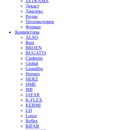
ZETKAMA
Декаст
Джилекс
Ридан
Тепловодомер
Формат
Конвекторы
ALSO
Baxi
BROEN
BUGATTI
Cimberio
Global
Grundfos
Hermes
HERZ
HME
IMI
JAFAR
K-FLEX
KERMI
LD
Luxor
Reflex
RIFAR