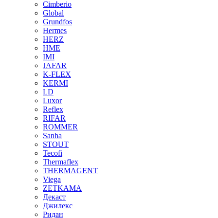
Cimberio
Global
Grundfos
Hermes
HERZ
HME
IMI
JAFAR
K-FLEX
KERMI
LD
Luxor
Reflex
RIFAR
ROMMER
Sanha
STOUT
Tecofi
Thermaflex
THERMAGENT
Viega
ZETKAMA
Декаст
Джилекс
Ридан