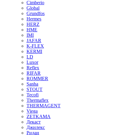
Cimberio
Global
Grundfos
Hermes
HERZ
HME
IMI
JAFAR
K-FLEX
KERMI
LD
Luxor
Reflex
RIFAR
ROMMER
Sanha
STOUT
Tecofi
Thermaflex
THERMAGENT
Viega
ZETKAMA
Декаст
Джилекс
Ридан