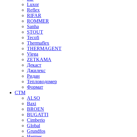
Luxor
Reflex
RIFAR
ROMMER
Sanha
STOUT
Tecofi
Thermaflex
THERMAGENT
Viega
ZETKAMA
Декаст
Джилекс
Ридан
Тепловодомер
Формат
СТМ
ALSO
Baxi
BROEN
BUGATTI
Cimberio
Global
Grundfos
Hermes