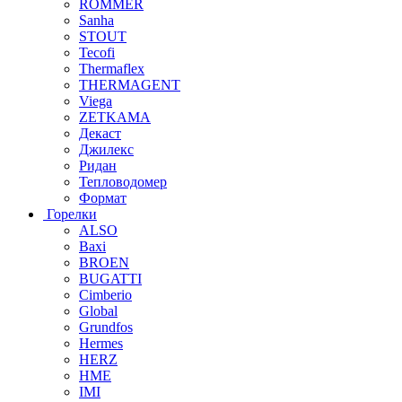
ROMMER
Sanha
STOUT
Tecofi
Thermaflex
THERMAGENT
Viega
ZETKAMA
Декаст
Джилекс
Ридан
Тепловодомер
Формат
Горелки
ALSO
Baxi
BROEN
BUGATTI
Cimberio
Global
Grundfos
Hermes
HERZ
HME
IMI