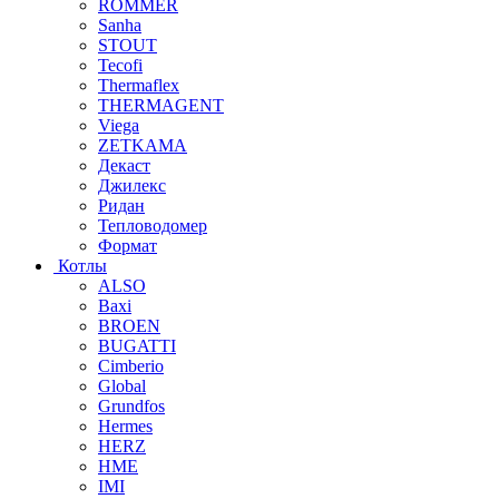
ROMMER
Sanha
STOUT
Tecofi
Thermaflex
THERMAGENT
Viega
ZETKAMA
Декаст
Джилекс
Ридан
Тепловодомер
Формат
Котлы
ALSO
Baxi
BROEN
BUGATTI
Cimberio
Global
Grundfos
Hermes
HERZ
HME
IMI