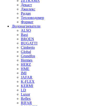
ZETKAMA
Декаст
Джилекс
Ридан
Тепловодомер
Формат
Водонагреватели
ALSO
Baxi
BROEN
BUGATTI
Cimberio
Global
Grundfos
Hermes
HERZ
HME
IMI
JAFAR
K-FLEX
KERMI
LD
Luxor
Reflex
RIFAR