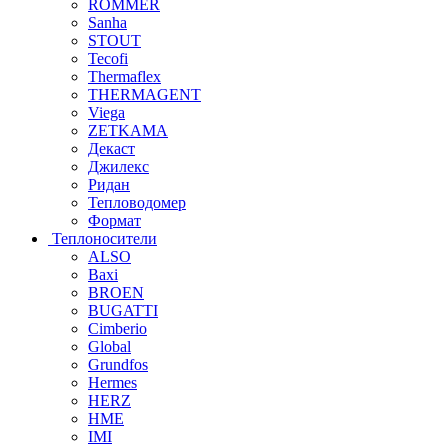
ROMMER
Sanha
STOUT
Tecofi
Thermaflex
THERMAGENT
Viega
ZETKAMA
Декаст
Джилекс
Ридан
Тепловодомер
Формат
Теплоносители
ALSO
Baxi
BROEN
BUGATTI
Cimberio
Global
Grundfos
Hermes
HERZ
HME
IMI