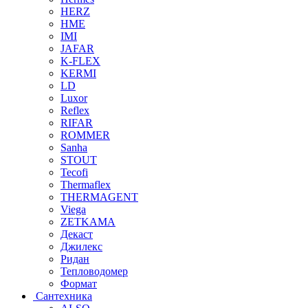
HERZ
HME
IMI
JAFAR
K-FLEX
KERMI
LD
Luxor
Reflex
RIFAR
ROMMER
Sanha
STOUT
Tecofi
Thermaflex
THERMAGENT
Viega
ZETKAMA
Декаст
Джилекс
Ридан
Тепловодомер
Формат
Сантехника