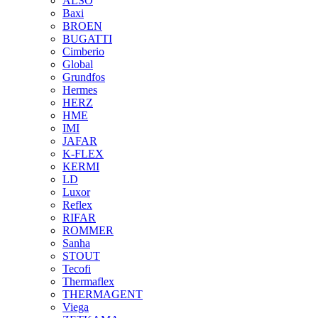
ALSO
Baxi
BROEN
BUGATTI
Cimberio
Global
Grundfos
Hermes
HERZ
HME
IMI
JAFAR
K-FLEX
KERMI
LD
Luxor
Reflex
RIFAR
ROMMER
Sanha
STOUT
Tecofi
Thermaflex
THERMAGENT
Viega