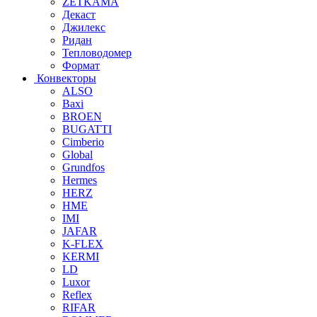
ZETKAMA
Декаст
Джилекс
Ридан
Тепловодомер
Формат
Конвекторы
ALSO
Baxi
BROEN
BUGATTI
Cimberio
Global
Grundfos
Hermes
HERZ
HME
IMI
JAFAR
K-FLEX
KERMI
LD
Luxor
Reflex
RIFAR