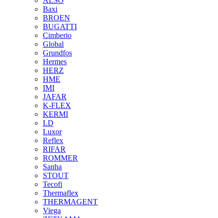
ALSO
Baxi
BROEN
BUGATTI
Cimberio
Global
Grundfos
Hermes
HERZ
HME
IMI
JAFAR
K-FLEX
KERMI
LD
Luxor
Reflex
RIFAR
ROMMER
Sanha
STOUT
Tecofi
Thermaflex
THERMAGENT
Viega