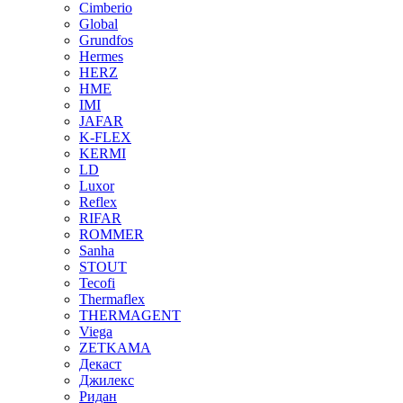
Cimberio
Global
Grundfos
Hermes
HERZ
HME
IMI
JAFAR
K-FLEX
KERMI
LD
Luxor
Reflex
RIFAR
ROMMER
Sanha
STOUT
Tecofi
Thermaflex
THERMAGENT
Viega
ZETKAMA
Декаст
Джилекс
Ридан