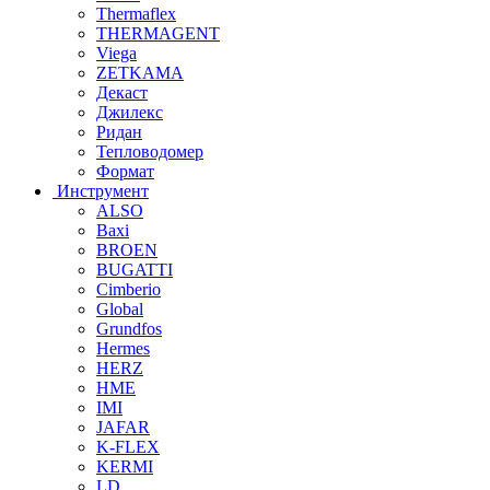
Thermaflex
THERMAGENT
Viega
ZETKAMA
Декаст
Джилекс
Ридан
Тепловодомер
Формат
Инструмент
ALSO
Baxi
BROEN
BUGATTI
Cimberio
Global
Grundfos
Hermes
HERZ
HME
IMI
JAFAR
K-FLEX
KERMI
LD