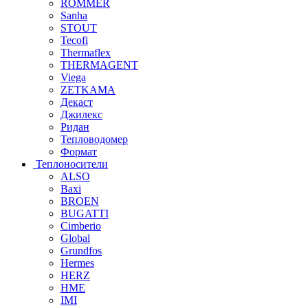
ROMMER
Sanha
STOUT
Tecofi
Thermaflex
THERMAGENT
Viega
ZETKAMA
Декаст
Джилекс
Ридан
Тепловодомер
Формат
Теплоносители
ALSO
Baxi
BROEN
BUGATTI
Cimberio
Global
Grundfos
Hermes
HERZ
HME
IMI