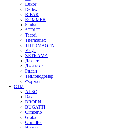
Luxor
Reflex
RIFAR
ROMMER
Sanha
STOUT
Tecofi
Thermaflex
THERMAGENT
Viega
ZETKAMA
Декаст
Джилекс
Ридан
Тепловодомер
Формат
СТМ
ALSO
Baxi
BROEN
BUGATTI
Cimberio
Global
Grundfos
Hermes