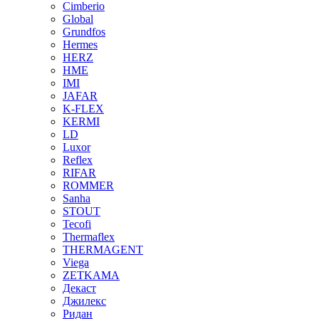
Cimberio
Global
Grundfos
Hermes
HERZ
HME
IMI
JAFAR
K-FLEX
KERMI
LD
Luxor
Reflex
RIFAR
ROMMER
Sanha
STOUT
Tecofi
Thermaflex
THERMAGENT
Viega
ZETKAMA
Декаст
Джилекс
Ридан