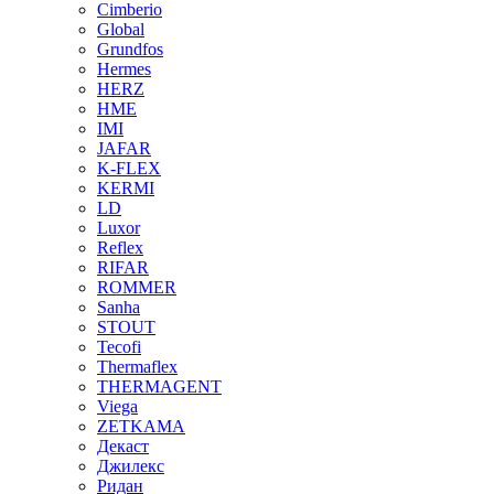
Cimberio
Global
Grundfos
Hermes
HERZ
HME
IMI
JAFAR
K-FLEX
KERMI
LD
Luxor
Reflex
RIFAR
ROMMER
Sanha
STOUT
Tecofi
Thermaflex
THERMAGENT
Viega
ZETKAMA
Декаст
Джилекс
Ридан