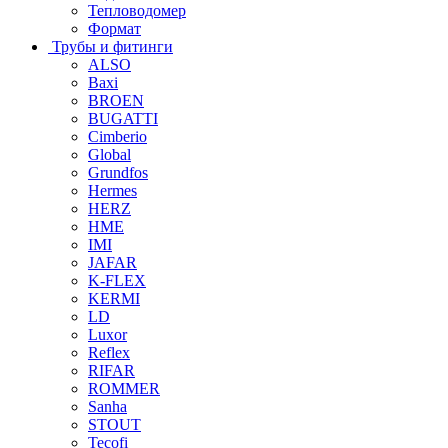
Тепловодомер
Формат
Трубы и фитинги
ALSO
Baxi
BROEN
BUGATTI
Cimberio
Global
Grundfos
Hermes
HERZ
HME
IMI
JAFAR
K-FLEX
KERMI
LD
Luxor
Reflex
RIFAR
ROMMER
Sanha
STOUT
Tecofi