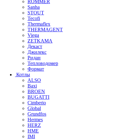
ROMMER
Sanha
STOUT
Tecofi
Thermaflex
THERMAGENT
Viega
ZETKAMA
Декаст
Джилекс
Ридан
Тепловодомер
Формат
Котлы
ALSO
Baxi
BROEN
BUGATTI
Cimberio
Global
Grundfos
Hermes
HERZ
HME
IMI