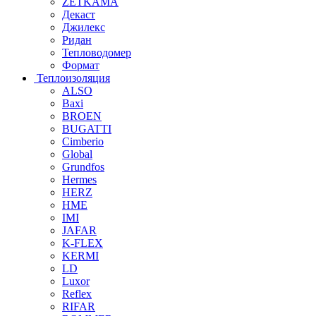
ZETKAMA
Декаст
Джилекс
Ридан
Тепловодомер
Формат
Теплоизоляция
ALSO
Baxi
BROEN
BUGATTI
Cimberio
Global
Grundfos
Hermes
HERZ
HME
IMI
JAFAR
K-FLEX
KERMI
LD
Luxor
Reflex
RIFAR