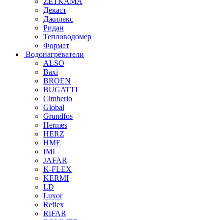
ZETKAMA
Декаст
Джилекс
Ридан
Тепловодомер
Формат
Водонагреватели
ALSO
Baxi
BROEN
BUGATTI
Cimberio
Global
Grundfos
Hermes
HERZ
HME
IMI
JAFAR
K-FLEX
KERMI
LD
Luxor
Reflex
RIFAR