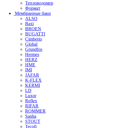
Тепловодомер
Формат
Мембранные баки
ALSO
Baxi
BROEN
BUGATTI
Cimberio
Global
Grundfos
Hermes
HERZ
HME
IMI
JAFAR
K-FLEX
KERMI
LD
Luxor
Reflex
RIFAR
ROMMER
Sanha
STOUT
Tecofi