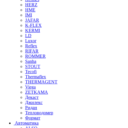
HERZ
HME
IMI
JAFAR
K-FLEX
KERMI
LD
Luxor
Reflex
RIFAR
ROMMER
Sanha
STOUT
Tecofi
Thermaflex
THERMAGENT
Viega
ZETKAMA
Декаст
Джилекс
Ридан
Тепловодомер
Формат
Автоматика