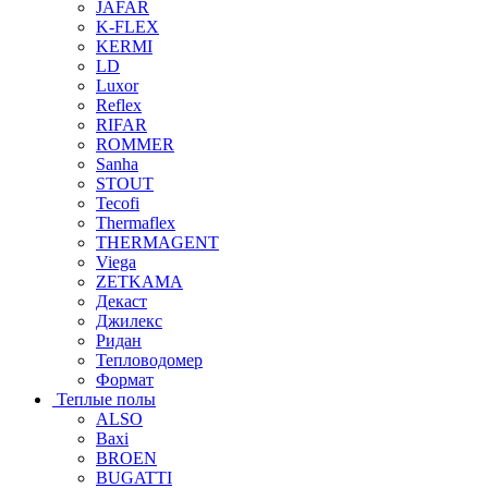
JAFAR
K-FLEX
KERMI
LD
Luxor
Reflex
RIFAR
ROMMER
Sanha
STOUT
Tecofi
Thermaflex
THERMAGENT
Viega
ZETKAMA
Декаст
Джилекс
Ридан
Тепловодомер
Формат
Теплые полы
ALSO
Baxi
BROEN
BUGATTI