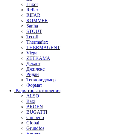
Luxor
Reflex
RIFAR
ROMMER
Sanha
STOUT
Tecofi
Thermaflex
THERMAGENT
Viega
ZETKAMA
Декаст
Джилекс
Ридан
Тепловодомер
Формат
Радиаторы отопления
ALSO
Baxi
BROEN
BUGATTI
Cimberio
Global
Grundfos
Hermes