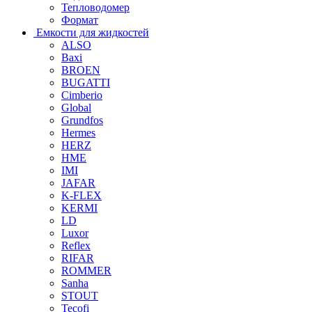
Тепловодомер
Формат
Емкости для жидкостей
ALSO
Baxi
BROEN
BUGATTI
Cimberio
Global
Grundfos
Hermes
HERZ
HME
IMI
JAFAR
K-FLEX
KERMI
LD
Luxor
Reflex
RIFAR
ROMMER
Sanha
STOUT
Tecofi