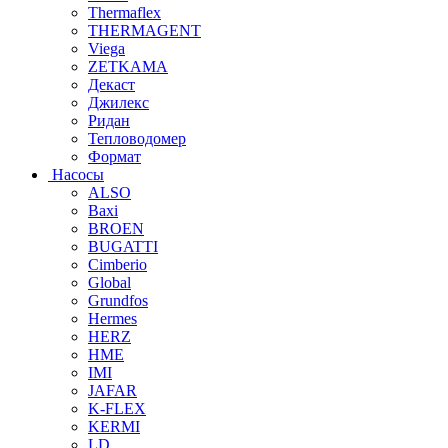
Thermaflex
THERMAGENT
Viega
ZETKAMA
Декаст
Джилекс
Ридан
Тепловодомер
Формат
Насосы
ALSO
Baxi
BROEN
BUGATTI
Cimberio
Global
Grundfos
Hermes
HERZ
HME
IMI
JAFAR
K-FLEX
KERMI
LD