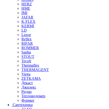
HERZ
HME
IMI
JAFAR
K-FLEX
KERMI
LD
Luxor
Reflex
RIFAR
ROMMER
Sanha
STOUT
Tecofi
Thermaflex
THERMAGENT
Viega
ZETKAMA
Декаст
Джилекс
Ридан
Тепловодомер
Формат
Сантехника