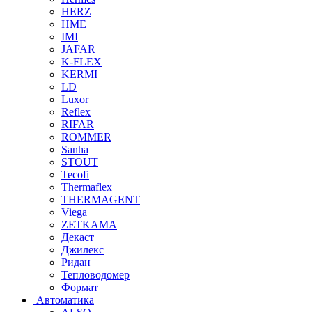
HERZ
HME
IMI
JAFAR
K-FLEX
KERMI
LD
Luxor
Reflex
RIFAR
ROMMER
Sanha
STOUT
Tecofi
Thermaflex
THERMAGENT
Viega
ZETKAMA
Декаст
Джилекс
Ридан
Тепловодомер
Формат
Автоматика