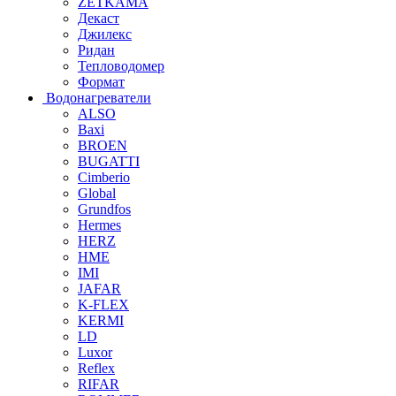
ZETKAMA
Декаст
Джилекс
Ридан
Тепловодомер
Формат
Водонагреватели
ALSO
Baxi
BROEN
BUGATTI
Cimberio
Global
Grundfos
Hermes
HERZ
HME
IMI
JAFAR
K-FLEX
KERMI
LD
Luxor
Reflex
RIFAR