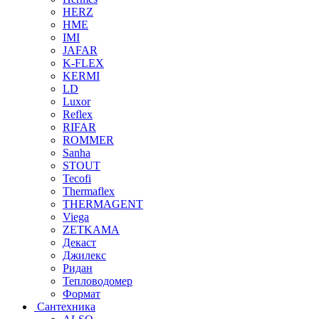
HERZ
HME
IMI
JAFAR
K-FLEX
KERMI
LD
Luxor
Reflex
RIFAR
ROMMER
Sanha
STOUT
Tecofi
Thermaflex
THERMAGENT
Viega
ZETKAMA
Декаст
Джилекс
Ридан
Тепловодомер
Формат
Сантехника