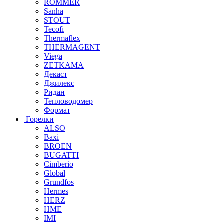
ROMMER
Sanha
STOUT
Tecofi
Thermaflex
THERMAGENT
Viega
ZETKAMA
Декаст
Джилекс
Ридан
Тепловодомер
Формат
Горелки
ALSO
Baxi
BROEN
BUGATTI
Cimberio
Global
Grundfos
Hermes
HERZ
HME
IMI