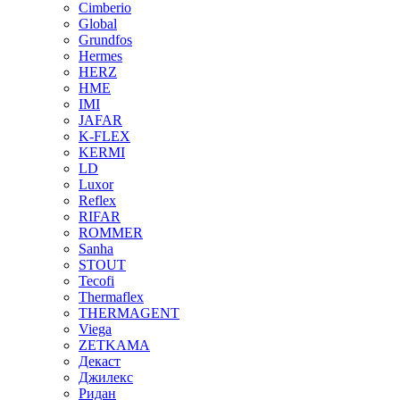
Cimberio
Global
Grundfos
Hermes
HERZ
HME
IMI
JAFAR
K-FLEX
KERMI
LD
Luxor
Reflex
RIFAR
ROMMER
Sanha
STOUT
Tecofi
Thermaflex
THERMAGENT
Viega
ZETKAMA
Декаст
Джилекс
Ридан