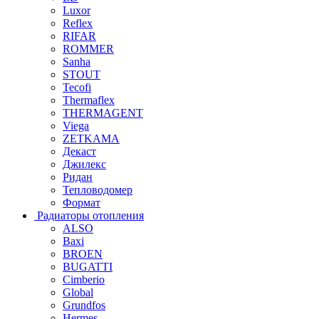
Luxor
Reflex
RIFAR
ROMMER
Sanha
STOUT
Tecofi
Thermaflex
THERMAGENT
Viega
ZETKAMA
Декаст
Джилекс
Ридан
Тепловодомер
Формат
Радиаторы отопления
ALSO
Baxi
BROEN
BUGATTI
Cimberio
Global
Grundfos
Hermes