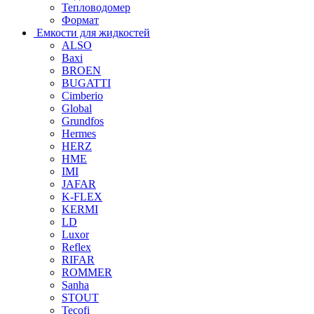
Тепловодомер
Формат
Емкости для жидкостей
ALSO
Baxi
BROEN
BUGATTI
Cimberio
Global
Grundfos
Hermes
HERZ
HME
IMI
JAFAR
K-FLEX
KERMI
LD
Luxor
Reflex
RIFAR
ROMMER
Sanha
STOUT
Tecofi