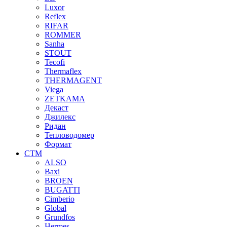
Luxor
Reflex
RIFAR
ROMMER
Sanha
STOUT
Tecofi
Thermaflex
THERMAGENT
Viega
ZETKAMA
Декаст
Джилекс
Ридан
Тепловодомер
Формат
СТМ
ALSO
Baxi
BROEN
BUGATTI
Cimberio
Global
Grundfos
Hermes