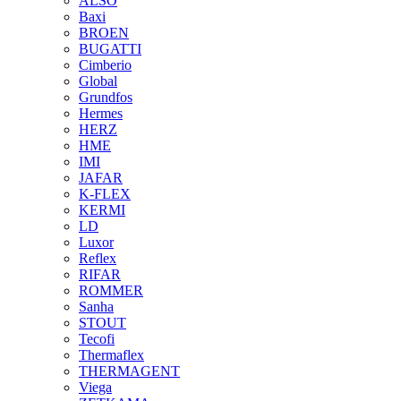
ALSO
Baxi
BROEN
BUGATTI
Cimberio
Global
Grundfos
Hermes
HERZ
HME
IMI
JAFAR
K-FLEX
KERMI
LD
Luxor
Reflex
RIFAR
ROMMER
Sanha
STOUT
Tecofi
Thermaflex
THERMAGENT
Viega