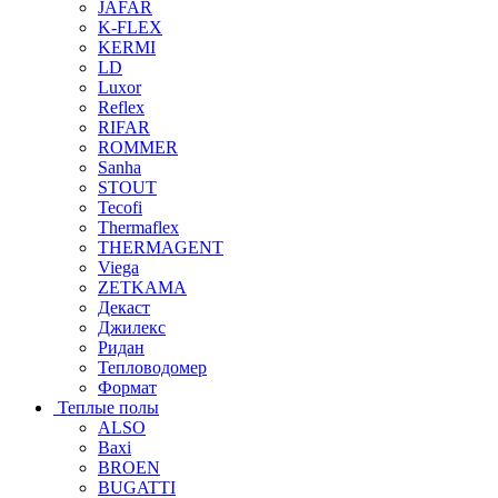
JAFAR
K-FLEX
KERMI
LD
Luxor
Reflex
RIFAR
ROMMER
Sanha
STOUT
Tecofi
Thermaflex
THERMAGENT
Viega
ZETKAMA
Декаст
Джилекс
Ридан
Тепловодомер
Формат
Теплые полы
ALSO
Baxi
BROEN
BUGATTI