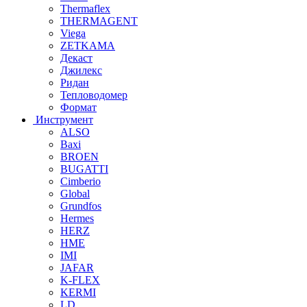
Thermaflex
THERMAGENT
Viega
ZETKAMA
Декаст
Джилекс
Ридан
Тепловодомер
Формат
Инструмент
ALSO
Baxi
BROEN
BUGATTI
Cimberio
Global
Grundfos
Hermes
HERZ
HME
IMI
JAFAR
K-FLEX
KERMI
LD