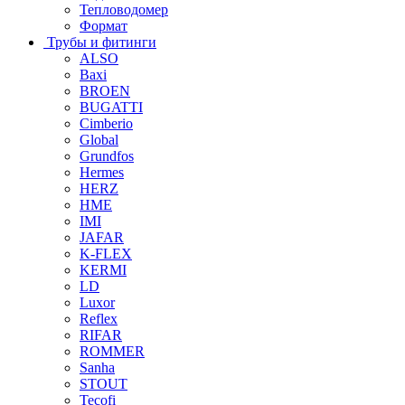
Тепловодомер
Формат
Трубы и фитинги
ALSO
Baxi
BROEN
BUGATTI
Cimberio
Global
Grundfos
Hermes
HERZ
HME
IMI
JAFAR
K-FLEX
KERMI
LD
Luxor
Reflex
RIFAR
ROMMER
Sanha
STOUT
Tecofi