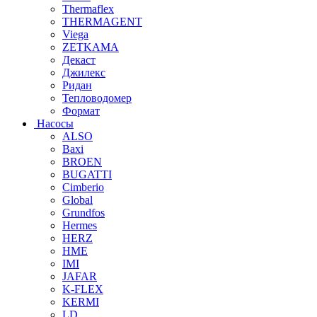
Thermaflex
THERMAGENT
Viega
ZETKAMA
Декаст
Джилекс
Ридан
Тепловодомер
Формат
Насосы
ALSO
Baxi
BROEN
BUGATTI
Cimberio
Global
Grundfos
Hermes
HERZ
HME
IMI
JAFAR
K-FLEX
KERMI
LD