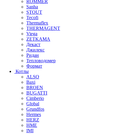
ROMMER
Sanha
STOUT
Tecofi
Thermaflex
THERMAGENT
Viega
ZETKAMA
Декаст
Джилекс
Ридан
Тепловодомер
Формат
Котлы
ALSO
Baxi
BROEN
BUGATTI
Cimberio
Global
Grundfos
Hermes
HERZ
HME
IMI