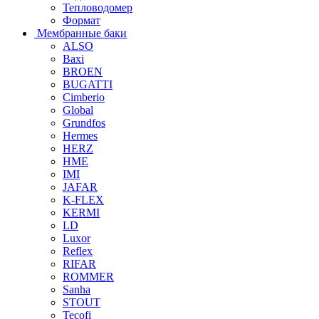
Тепловодомер
Формат
Мембранные баки
ALSO
Baxi
BROEN
BUGATTI
Cimberio
Global
Grundfos
Hermes
HERZ
HME
IMI
JAFAR
K-FLEX
KERMI
LD
Luxor
Reflex
RIFAR
ROMMER
Sanha
STOUT
Tecofi