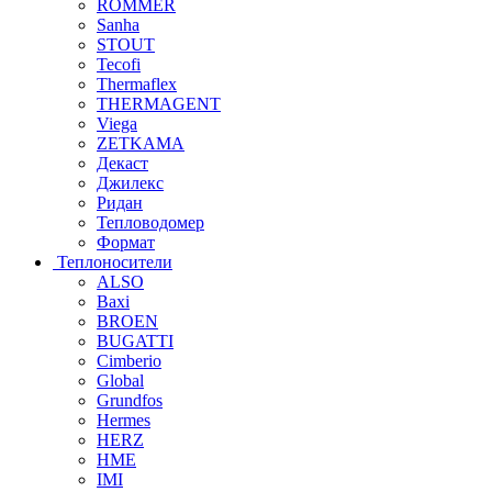
ROMMER
Sanha
STOUT
Tecofi
Thermaflex
THERMAGENT
Viega
ZETKAMA
Декаст
Джилекс
Ридан
Тепловодомер
Формат
Теплоносители
ALSO
Baxi
BROEN
BUGATTI
Cimberio
Global
Grundfos
Hermes
HERZ
HME
IMI