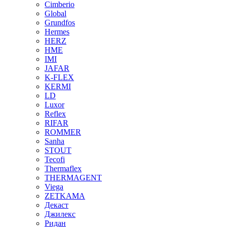
Cimberio
Global
Grundfos
Hermes
HERZ
HME
IMI
JAFAR
K-FLEX
KERMI
LD
Luxor
Reflex
RIFAR
ROMMER
Sanha
STOUT
Tecofi
Thermaflex
THERMAGENT
Viega
ZETKAMA
Декаст
Джилекс
Ридан