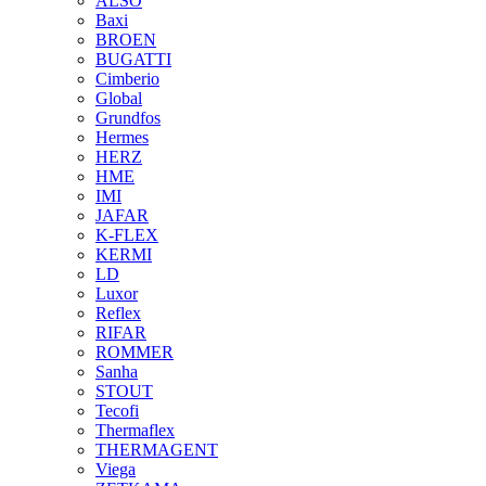
ALSO
Baxi
BROEN
BUGATTI
Cimberio
Global
Grundfos
Hermes
HERZ
HME
IMI
JAFAR
K-FLEX
KERMI
LD
Luxor
Reflex
RIFAR
ROMMER
Sanha
STOUT
Tecofi
Thermaflex
THERMAGENT
Viega