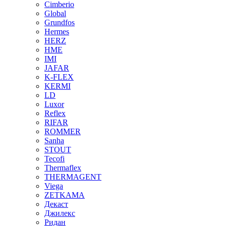
Cimberio
Global
Grundfos
Hermes
HERZ
HME
IMI
JAFAR
K-FLEX
KERMI
LD
Luxor
Reflex
RIFAR
ROMMER
Sanha
STOUT
Tecofi
Thermaflex
THERMAGENT
Viega
ZETKAMA
Декаст
Джилекс
Ридан