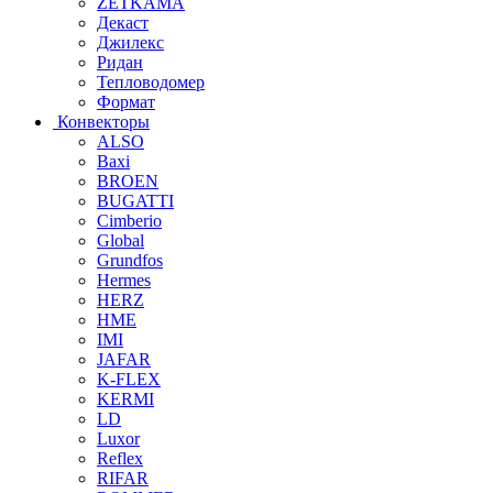
ZETKAMA
Декаст
Джилекс
Ридан
Тепловодомер
Формат
Конвекторы
ALSO
Baxi
BROEN
BUGATTI
Cimberio
Global
Grundfos
Hermes
HERZ
HME
IMI
JAFAR
K-FLEX
KERMI
LD
Luxor
Reflex
RIFAR