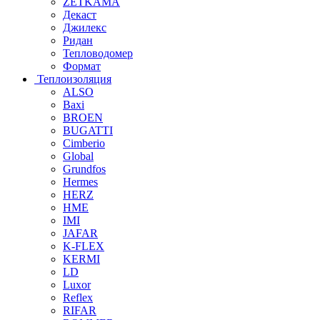
ZETKAMA
Декаст
Джилекс
Ридан
Тепловодомер
Формат
Теплоизоляция
ALSO
Baxi
BROEN
BUGATTI
Cimberio
Global
Grundfos
Hermes
HERZ
HME
IMI
JAFAR
K-FLEX
KERMI
LD
Luxor
Reflex
RIFAR