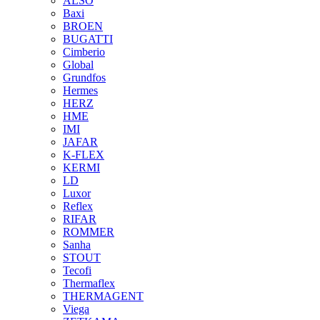
ALSO
Baxi
BROEN
BUGATTI
Cimberio
Global
Grundfos
Hermes
HERZ
HME
IMI
JAFAR
K-FLEX
KERMI
LD
Luxor
Reflex
RIFAR
ROMMER
Sanha
STOUT
Tecofi
Thermaflex
THERMAGENT
Viega