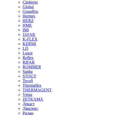
Cimberio
Global
Grundfos
Hermes
HERZ
HME
IMI
JAFAR
K-FLEX
KERMI
LD
Luxor
Reflex
RIFAR
ROMMER
Sanha
STOUT
Tecofi
Thermaflex
THERMAGENT
Viega
ZETKAMA
Декаст
Джилекс
Ридан