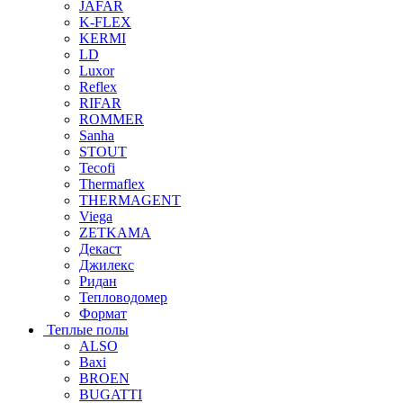
JAFAR
K-FLEX
KERMI
LD
Luxor
Reflex
RIFAR
ROMMER
Sanha
STOUT
Tecofi
Thermaflex
THERMAGENT
Viega
ZETKAMA
Декаст
Джилекс
Ридан
Тепловодомер
Формат
Теплые полы
ALSO
Baxi
BROEN
BUGATTI