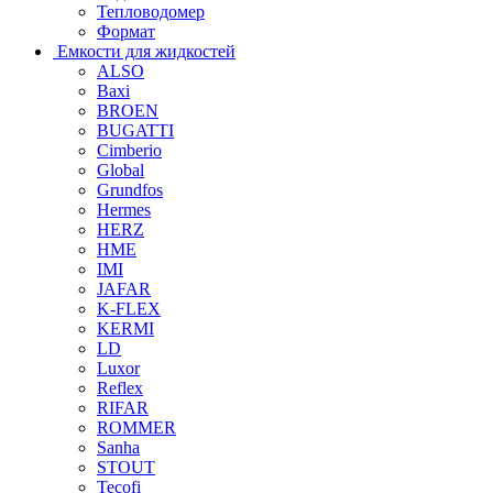
Тепловодомер
Формат
Емкости для жидкостей
ALSO
Baxi
BROEN
BUGATTI
Cimberio
Global
Grundfos
Hermes
HERZ
HME
IMI
JAFAR
K-FLEX
KERMI
LD
Luxor
Reflex
RIFAR
ROMMER
Sanha
STOUT
Tecofi