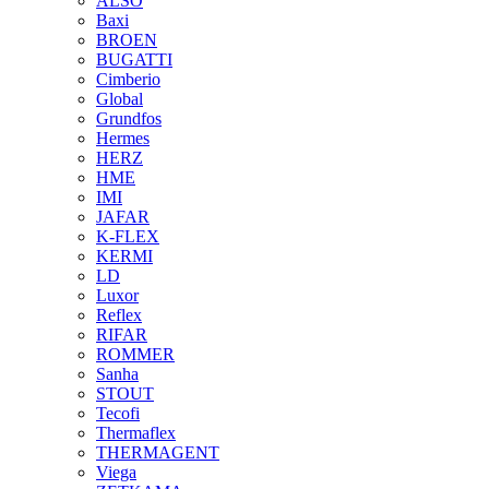
ALSO
Baxi
BROEN
BUGATTI
Cimberio
Global
Grundfos
Hermes
HERZ
HME
IMI
JAFAR
K-FLEX
KERMI
LD
Luxor
Reflex
RIFAR
ROMMER
Sanha
STOUT
Tecofi
Thermaflex
THERMAGENT
Viega