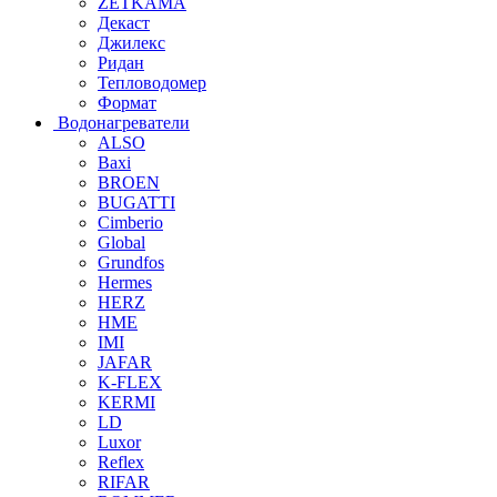
ZETKAMA
Декаст
Джилекс
Ридан
Тепловодомер
Формат
Водонагреватели
ALSO
Baxi
BROEN
BUGATTI
Cimberio
Global
Grundfos
Hermes
HERZ
HME
IMI
JAFAR
K-FLEX
KERMI
LD
Luxor
Reflex
RIFAR