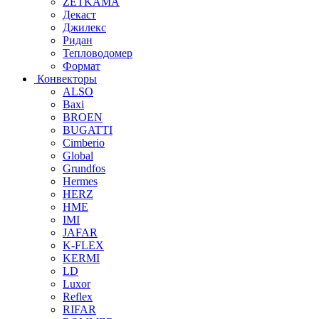
ZETKAMA
Декаст
Джилекс
Ридан
Тепловодомер
Формат
Конвекторы
ALSO
Baxi
BROEN
BUGATTI
Cimberio
Global
Grundfos
Hermes
HERZ
HME
IMI
JAFAR
K-FLEX
KERMI
LD
Luxor
Reflex
RIFAR