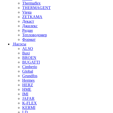
Thermaflex
THERMAGENT
Viega
ZETKAMA
Декаст
Джилекс
Ридан
Тепловодомер
Формат
Насосы
ALSO
Baxi
BROEN
BUGATTI
Cimberio
Global
Grundfos
Hermes
HERZ
HME
IMI
JAFAR
K-FLEX
KERMI
LD