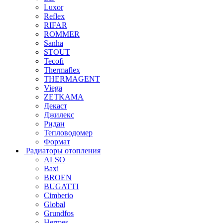
Luxor
Reflex
RIFAR
ROMMER
Sanha
STOUT
Tecofi
Thermaflex
THERMAGENT
Viega
ZETKAMA
Декаст
Джилекс
Ридан
Тепловодомер
Формат
Радиаторы отопления
ALSO
Baxi
BROEN
BUGATTI
Cimberio
Global
Grundfos
Hermes