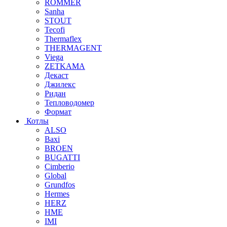
ROMMER
Sanha
STOUT
Tecofi
Thermaflex
THERMAGENT
Viega
ZETKAMA
Декаст
Джилекс
Ридан
Тепловодомер
Формат
Котлы
ALSO
Baxi
BROEN
BUGATTI
Cimberio
Global
Grundfos
Hermes
HERZ
HME
IMI