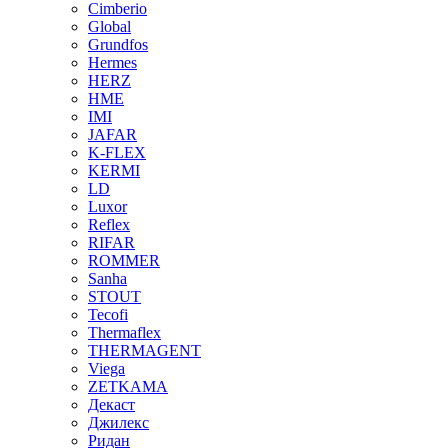
Cimberio
Global
Grundfos
Hermes
HERZ
HME
IMI
JAFAR
K-FLEX
KERMI
LD
Luxor
Reflex
RIFAR
ROMMER
Sanha
STOUT
Tecofi
Thermaflex
THERMAGENT
Viega
ZETKAMA
Декаст
Джилекс
Ридан