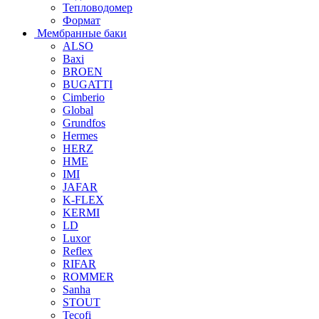
Тепловодомер
Формат
Мембранные баки
ALSO
Baxi
BROEN
BUGATTI
Cimberio
Global
Grundfos
Hermes
HERZ
HME
IMI
JAFAR
K-FLEX
KERMI
LD
Luxor
Reflex
RIFAR
ROMMER
Sanha
STOUT
Tecofi