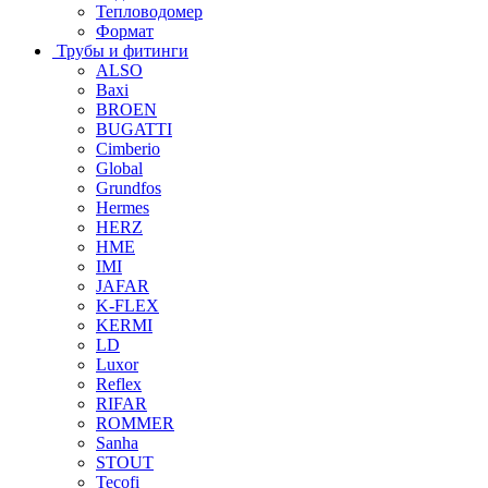
Тепловодомер
Формат
Трубы и фитинги
ALSO
Baxi
BROEN
BUGATTI
Cimberio
Global
Grundfos
Hermes
HERZ
HME
IMI
JAFAR
K-FLEX
KERMI
LD
Luxor
Reflex
RIFAR
ROMMER
Sanha
STOUT
Tecofi