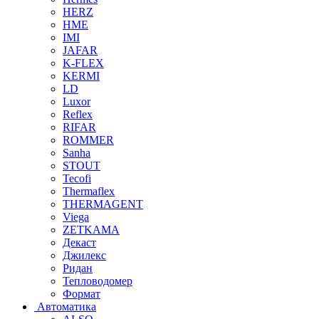
HERZ
HME
IMI
JAFAR
K-FLEX
KERMI
LD
Luxor
Reflex
RIFAR
ROMMER
Sanha
STOUT
Tecofi
Thermaflex
THERMAGENT
Viega
ZETKAMA
Декаст
Джилекс
Ридан
Тепловодомер
Формат
Автоматика