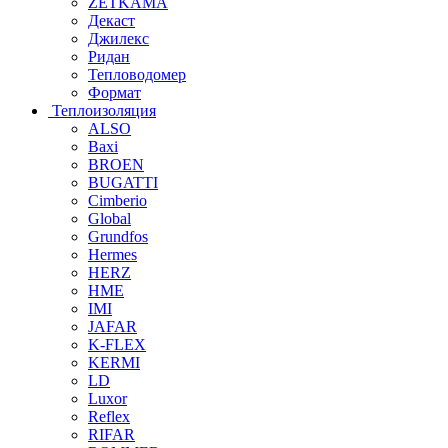
ZETKAMA
Декаст
Джилекс
Ридан
Тепловодомер
Формат
Теплоизоляция
ALSO
Baxi
BROEN
BUGATTI
Cimberio
Global
Grundfos
Hermes
HERZ
HME
IMI
JAFAR
K-FLEX
KERMI
LD
Luxor
Reflex
RIFAR