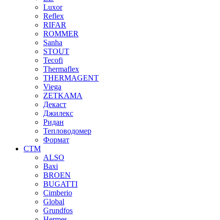
Luxor
Reflex
RIFAR
ROMMER
Sanha
STOUT
Tecofi
Thermaflex
THERMAGENT
Viega
ZETKAMA
Декаст
Джилекс
Ридан
Тепловодомер
Формат
СТМ
ALSO
Baxi
BROEN
BUGATTI
Cimberio
Global
Grundfos
Hermes