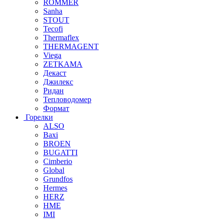
ROMMER
Sanha
STOUT
Tecofi
Thermaflex
THERMAGENT
Viega
ZETKAMA
Декаст
Джилекс
Ридан
Тепловодомер
Формат
Горелки
ALSO
Baxi
BROEN
BUGATTI
Cimberio
Global
Grundfos
Hermes
HERZ
HME
IMI