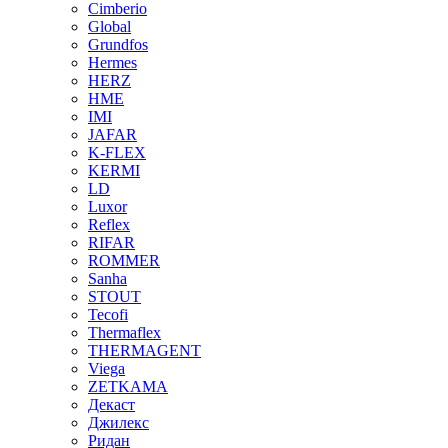
Cimberio
Global
Grundfos
Hermes
HERZ
HME
IMI
JAFAR
K-FLEX
KERMI
LD
Luxor
Reflex
RIFAR
ROMMER
Sanha
STOUT
Tecofi
Thermaflex
THERMAGENT
Viega
ZETKAMA
Декаст
Джилекс
Ридан