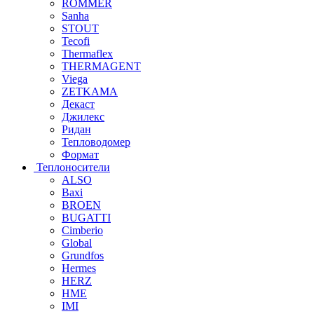
ROMMER
Sanha
STOUT
Tecofi
Thermaflex
THERMAGENT
Viega
ZETKAMA
Декаст
Джилекс
Ридан
Тепловодомер
Формат
Теплоносители
ALSO
Baxi
BROEN
BUGATTI
Cimberio
Global
Grundfos
Hermes
HERZ
HME
IMI