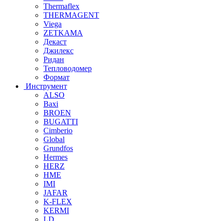
Thermaflex
THERMAGENT
Viega
ZETKAMA
Декаст
Джилекс
Ридан
Тепловодомер
Формат
Инструмент
ALSO
Baxi
BROEN
BUGATTI
Cimberio
Global
Grundfos
Hermes
HERZ
HME
IMI
JAFAR
K-FLEX
KERMI
LD