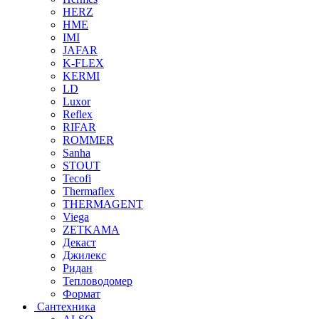
HERZ
HME
IMI
JAFAR
K-FLEX
KERMI
LD
Luxor
Reflex
RIFAR
ROMMER
Sanha
STOUT
Tecofi
Thermaflex
THERMAGENT
Viega
ZETKAMA
Декаст
Джилекс
Ридан
Тепловодомер
Формат
Сантехника