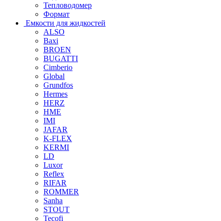
Тепловодомер
Формат
Емкости для жидкостей
ALSO
Baxi
BROEN
BUGATTI
Cimberio
Global
Grundfos
Hermes
HERZ
HME
IMI
JAFAR
K-FLEX
KERMI
LD
Luxor
Reflex
RIFAR
ROMMER
Sanha
STOUT
Tecofi