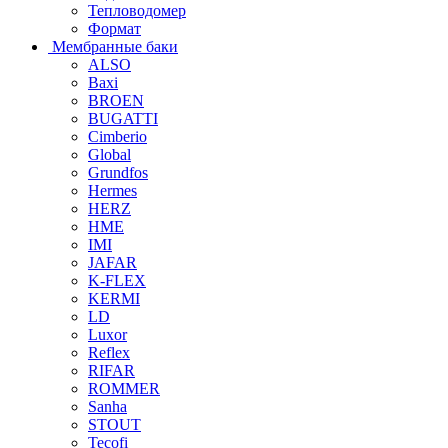
Тепловодомер
Формат
Мембранные баки
ALSO
Baxi
BROEN
BUGATTI
Cimberio
Global
Grundfos
Hermes
HERZ
HME
IMI
JAFAR
K-FLEX
KERMI
LD
Luxor
Reflex
RIFAR
ROMMER
Sanha
STOUT
Tecofi