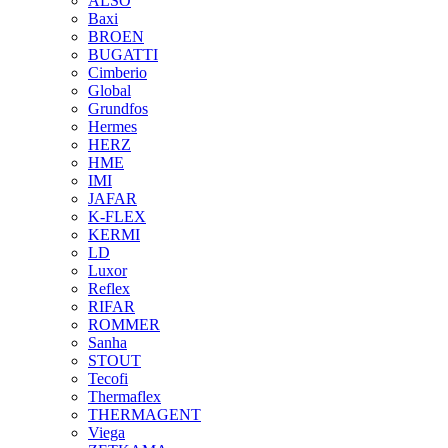
ALSO
Baxi
BROEN
BUGATTI
Cimberio
Global
Grundfos
Hermes
HERZ
HME
IMI
JAFAR
K-FLEX
KERMI
LD
Luxor
Reflex
RIFAR
ROMMER
Sanha
STOUT
Tecofi
Thermaflex
THERMAGENT
Viega