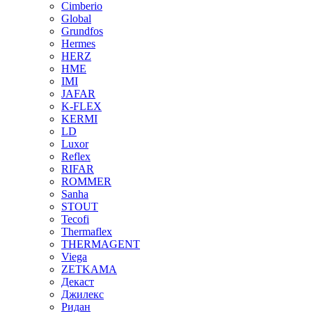
Cimberio
Global
Grundfos
Hermes
HERZ
HME
IMI
JAFAR
K-FLEX
KERMI
LD
Luxor
Reflex
RIFAR
ROMMER
Sanha
STOUT
Tecofi
Thermaflex
THERMAGENT
Viega
ZETKAMA
Декаст
Джилекс
Ридан