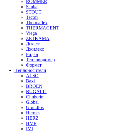
ROMMER
Sanha
STOUT
Tecofi
Thermaflex
THERMAGENT
Viega
ZETKAMA
Декаст
Джилекс
Ридан
Тепловодомер
Формат
Теплоносители
ALSO
Baxi
BROEN
BUGATTI
Cimberio
Global
Grundfos
Hermes
HERZ
HME
IMI