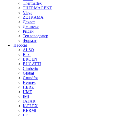
Thermaflex
THERMAGENT
Viega
ZETKAMA
Декаст
Джилекс
Ридан
Тепловодомер
Формат
Насосы
ALSO
Baxi
BROEN
BUGATTI
Cimberio
Global
Grundfos
Hermes
HERZ
HME
IMI
JAFAR
K-FLEX
KERMI
LD