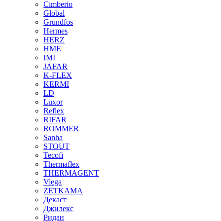
Cimberio
Global
Grundfos
Hermes
HERZ
HME
IMI
JAFAR
K-FLEX
KERMI
LD
Luxor
Reflex
RIFAR
ROMMER
Sanha
STOUT
Tecofi
Thermaflex
THERMAGENT
Viega
ZETKAMA
Декаст
Джилекс
Ридан