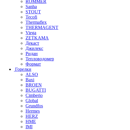
ROMMER
Sanha
STOUT
Tecofi
Thermaflex
THERMAGENT
Viega
ZETKAMA
Декаст
Джилекс
Ридан
Тепловодомер
Формат
Горелки
ALSO
Baxi
BROEN
BUGATTI
Cimberio
Global
Grundfos
Hermes
HERZ
HME
IMI