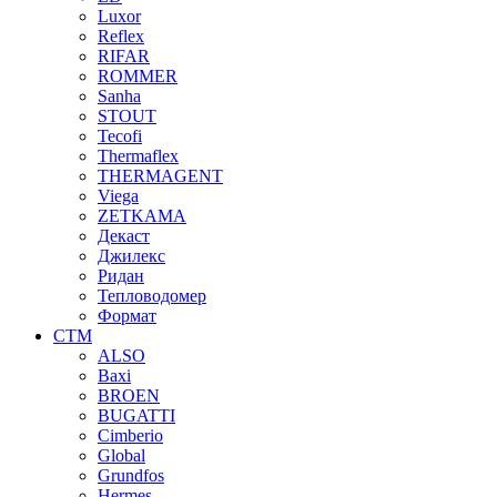
Luxor
Reflex
RIFAR
ROMMER
Sanha
STOUT
Tecofi
Thermaflex
THERMAGENT
Viega
ZETKAMA
Декаст
Джилекс
Ридан
Тепловодомер
Формат
СТМ
ALSO
Baxi
BROEN
BUGATTI
Cimberio
Global
Grundfos
Hermes