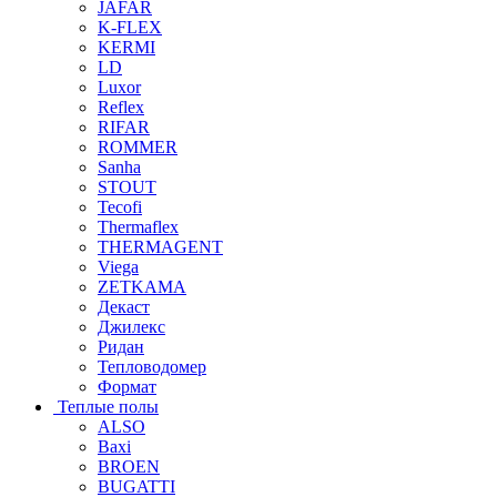
JAFAR
K-FLEX
KERMI
LD
Luxor
Reflex
RIFAR
ROMMER
Sanha
STOUT
Tecofi
Thermaflex
THERMAGENT
Viega
ZETKAMA
Декаст
Джилекс
Ридан
Тепловодомер
Формат
Теплые полы
ALSO
Baxi
BROEN
BUGATTI