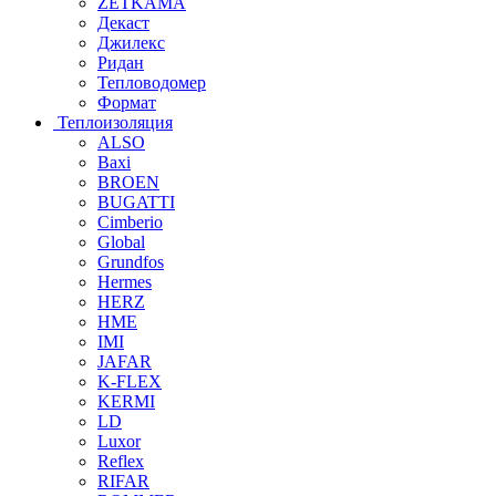
ZETKAMA
Декаст
Джилекс
Ридан
Тепловодомер
Формат
Теплоизоляция
ALSO
Baxi
BROEN
BUGATTI
Cimberio
Global
Grundfos
Hermes
HERZ
HME
IMI
JAFAR
K-FLEX
KERMI
LD
Luxor
Reflex
RIFAR