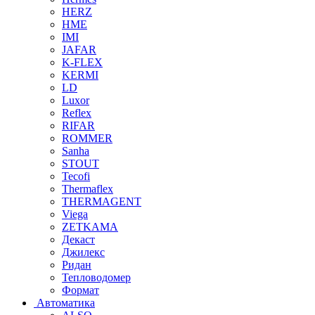
HERZ
HME
IMI
JAFAR
K-FLEX
KERMI
LD
Luxor
Reflex
RIFAR
ROMMER
Sanha
STOUT
Tecofi
Thermaflex
THERMAGENT
Viega
ZETKAMA
Декаст
Джилекс
Ридан
Тепловодомер
Формат
Автоматика