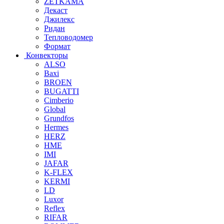
ZETKAMA
Декаст
Джилекс
Ридан
Тепловодомер
Формат
Конвекторы
ALSO
Baxi
BROEN
BUGATTI
Cimberio
Global
Grundfos
Hermes
HERZ
HME
IMI
JAFAR
K-FLEX
KERMI
LD
Luxor
Reflex
RIFAR