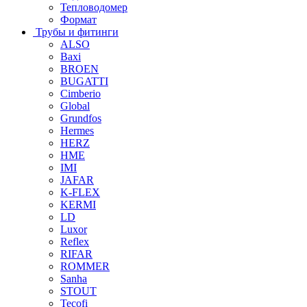
Тепловодомер
Формат
Трубы и фитинги
ALSO
Baxi
BROEN
BUGATTI
Cimberio
Global
Grundfos
Hermes
HERZ
HME
IMI
JAFAR
K-FLEX
KERMI
LD
Luxor
Reflex
RIFAR
ROMMER
Sanha
STOUT
Tecofi