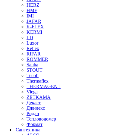
HERZ
HME
IMI
JAFAR
K-FLEX
KERMI
LD
Luxor
Reflex
RIFAR
ROMMER
Sanha
STOUT
Tecofi
Thermaflex
THERMAGENT
Viega
ZETKAMA
Декаст
Джилекс
Ридан
Тепловодомер
Формат
Сантехника