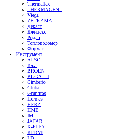
Thermaflex
THERMAGENT
Viega
ZETKAMA
Декаст
Джилекс
Ридан
Тепловодомер
Формат
Инструмент
ALSO
Baxi
BROEN
BUGATTI
Cimberio
Global
Grundfos
Hermes
HERZ
HME
IMI
JAFAR
K-FLEX
KERMI
LD