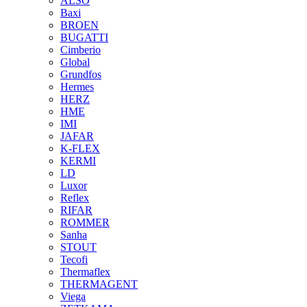
ALSO
Baxi
BROEN
BUGATTI
Cimberio
Global
Grundfos
Hermes
HERZ
HME
IMI
JAFAR
K-FLEX
KERMI
LD
Luxor
Reflex
RIFAR
ROMMER
Sanha
STOUT
Tecofi
Thermaflex
THERMAGENT
Viega