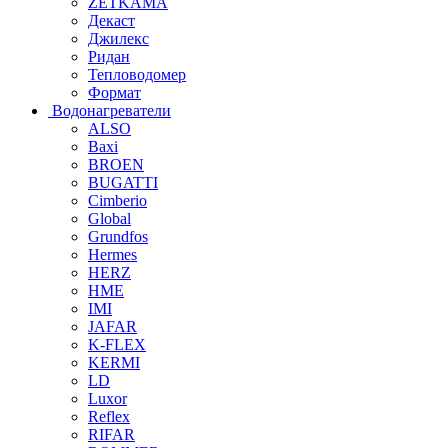
ZETKAMA
Декаст
Джилекс
Ридан
Тепловодомер
Формат
Водонагреватели
ALSO
Baxi
BROEN
BUGATTI
Cimberio
Global
Grundfos
Hermes
HERZ
HME
IMI
JAFAR
K-FLEX
KERMI
LD
Luxor
Reflex
RIFAR