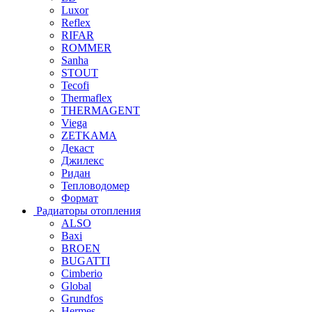
Luxor
Reflex
RIFAR
ROMMER
Sanha
STOUT
Tecofi
Thermaflex
THERMAGENT
Viega
ZETKAMA
Декаст
Джилекс
Ридан
Тепловодомер
Формат
Радиаторы отопления
ALSO
Baxi
BROEN
BUGATTI
Cimberio
Global
Grundfos
Hermes