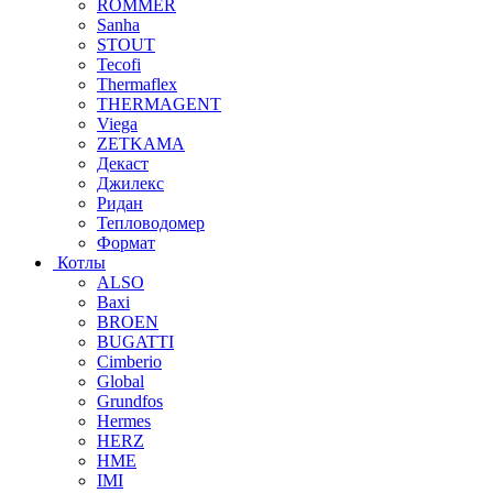
ROMMER
Sanha
STOUT
Tecofi
Thermaflex
THERMAGENT
Viega
ZETKAMA
Декаст
Джилекс
Ридан
Тепловодомер
Формат
Котлы
ALSO
Baxi
BROEN
BUGATTI
Cimberio
Global
Grundfos
Hermes
HERZ
HME
IMI