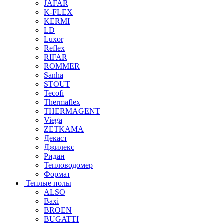
JAFAR
K-FLEX
KERMI
LD
Luxor
Reflex
RIFAR
ROMMER
Sanha
STOUT
Tecofi
Thermaflex
THERMAGENT
Viega
ZETKAMA
Декаст
Джилекс
Ридан
Тепловодомер
Формат
Теплые полы
ALSO
Baxi
BROEN
BUGATTI