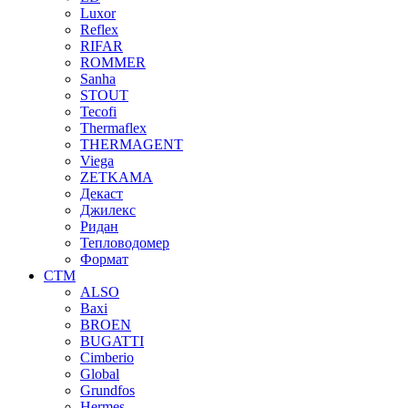
Luxor
Reflex
RIFAR
ROMMER
Sanha
STOUT
Tecofi
Thermaflex
THERMAGENT
Viega
ZETKAMA
Декаст
Джилекс
Ридан
Тепловодомер
Формат
СТМ
ALSO
Baxi
BROEN
BUGATTI
Cimberio
Global
Grundfos
Hermes