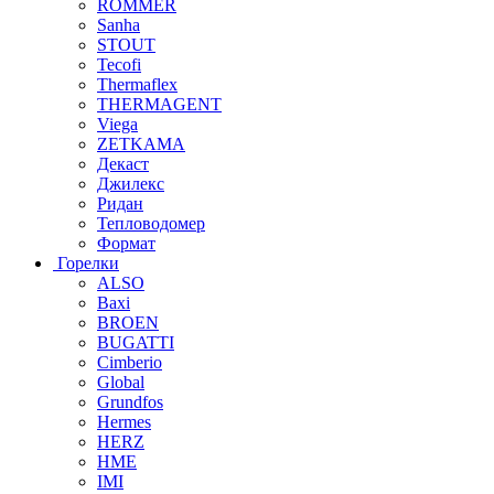
ROMMER
Sanha
STOUT
Tecofi
Thermaflex
THERMAGENT
Viega
ZETKAMA
Декаст
Джилекс
Ридан
Тепловодомер
Формат
Горелки
ALSO
Baxi
BROEN
BUGATTI
Cimberio
Global
Grundfos
Hermes
HERZ
HME
IMI