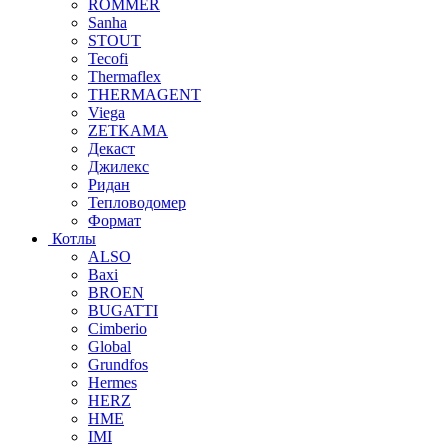
ROMMER
Sanha
STOUT
Tecofi
Thermaflex
THERMAGENT
Viega
ZETKAMA
Декаст
Джилекс
Ридан
Тепловодомер
Формат
Котлы
ALSO
Baxi
BROEN
BUGATTI
Cimberio
Global
Grundfos
Hermes
HERZ
HME
IMI