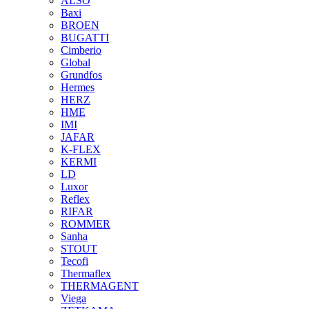
ALSO
Baxi
BROEN
BUGATTI
Cimberio
Global
Grundfos
Hermes
HERZ
HME
IMI
JAFAR
K-FLEX
KERMI
LD
Luxor
Reflex
RIFAR
ROMMER
Sanha
STOUT
Tecofi
Thermaflex
THERMAGENT
Viega