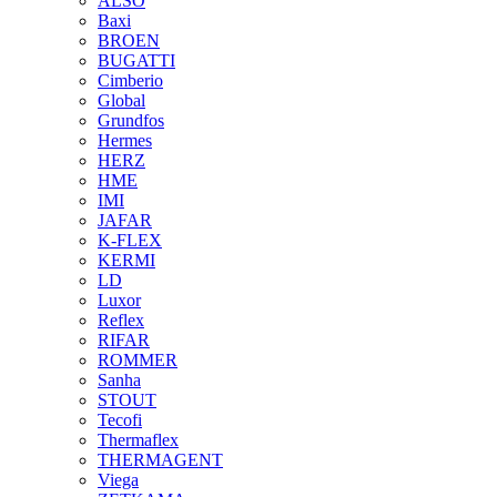
ALSO
Baxi
BROEN
BUGATTI
Cimberio
Global
Grundfos
Hermes
HERZ
HME
IMI
JAFAR
K-FLEX
KERMI
LD
Luxor
Reflex
RIFAR
ROMMER
Sanha
STOUT
Tecofi
Thermaflex
THERMAGENT
Viega