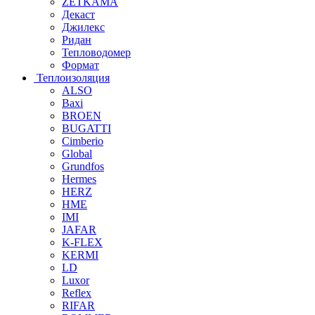
ZETKAMA
Декаст
Джилекс
Ридан
Тепловодомер
Формат
Теплоизоляция
ALSO
Baxi
BROEN
BUGATTI
Cimberio
Global
Grundfos
Hermes
HERZ
HME
IMI
JAFAR
K-FLEX
KERMI
LD
Luxor
Reflex
RIFAR