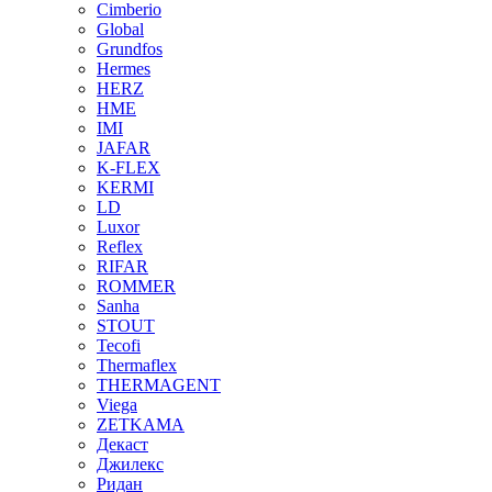
Cimberio
Global
Grundfos
Hermes
HERZ
HME
IMI
JAFAR
K-FLEX
KERMI
LD
Luxor
Reflex
RIFAR
ROMMER
Sanha
STOUT
Tecofi
Thermaflex
THERMAGENT
Viega
ZETKAMA
Декаст
Джилекс
Ридан