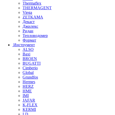
Thermaflex
THERMAGENT
Viega
ZETKAMA
Декаст
Джилекс
Ридан
Тепловодомер
Формат
Инструмент
ALSO
Baxi
BROEN
BUGATTI
Cimberio
Global
Grundfos
Hermes
HERZ
HME
IMI
JAFAR
K-FLEX
KERMI
LD