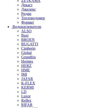
ZETKAMA
Декаст
Джилекс
Ридан
Тепловодомер
Формат
Водонагреватели
ALSO
Baxi
BROEN
BUGATTI
Cimberio
Global
Grundfos
Hermes
HERZ
HME
IMI
JAFAR
K-FLEX
KERMI
LD
Luxor
Reflex
RIFAR