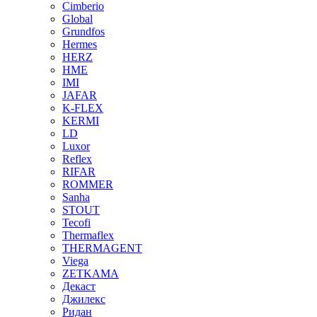
Cimberio
Global
Grundfos
Hermes
HERZ
HME
IMI
JAFAR
K-FLEX
KERMI
LD
Luxor
Reflex
RIFAR
ROMMER
Sanha
STOUT
Tecofi
Thermaflex
THERMAGENT
Viega
ZETKAMA
Декаст
Джилекс
Ридан