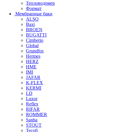
Тепловодомер
Формат
Мембранные баки
ALSO
Baxi
BROEN
BUGATTI
Cimberio
Global
Grundfos
Hermes
HERZ
HME
IMI
JAFAR
K-FLEX
KERMI
LD
Luxor
Reflex
RIFAR
ROMMER
Sanha
STOUT
Tecofi