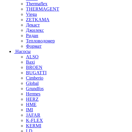
Thermaflex
THERMAGENT
Viega
ZETKAMA
Декаст
Джилекс
Ридан
Тепловодомер
Формат
Насосы
ALSO
Baxi
BROEN
BUGATTI
Cimberio
Global
Grundfos
Hermes
HERZ
HME
IMI
JAFAR
K-FLEX
KERMI
LD