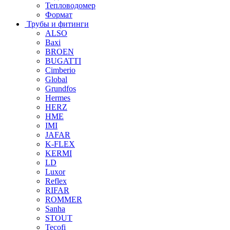
Тепловодомер
Формат
Трубы и фитинги
ALSO
Baxi
BROEN
BUGATTI
Cimberio
Global
Grundfos
Hermes
HERZ
HME
IMI
JAFAR
K-FLEX
KERMI
LD
Luxor
Reflex
RIFAR
ROMMER
Sanha
STOUT
Tecofi