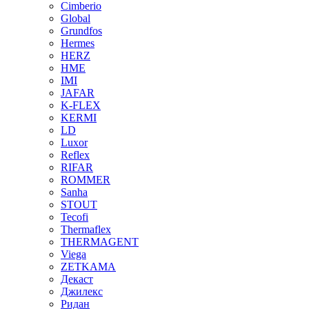
Cimberio
Global
Grundfos
Hermes
HERZ
HME
IMI
JAFAR
K-FLEX
KERMI
LD
Luxor
Reflex
RIFAR
ROMMER
Sanha
STOUT
Tecofi
Thermaflex
THERMAGENT
Viega
ZETKAMA
Декаст
Джилекс
Ридан