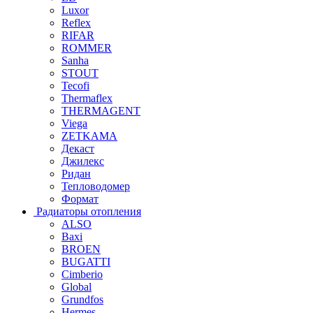
Luxor
Reflex
RIFAR
ROMMER
Sanha
STOUT
Tecofi
Thermaflex
THERMAGENT
Viega
ZETKAMA
Декаст
Джилекс
Ридан
Тепловодомер
Формат
Радиаторы отопления
ALSO
Baxi
BROEN
BUGATTI
Cimberio
Global
Grundfos
Hermes