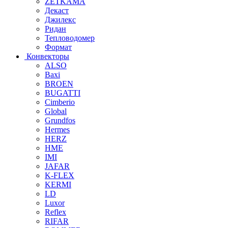
ZETKAMA
Декаст
Джилекс
Ридан
Тепловодомер
Формат
Конвекторы
ALSO
Baxi
BROEN
BUGATTI
Cimberio
Global
Grundfos
Hermes
HERZ
HME
IMI
JAFAR
K-FLEX
KERMI
LD
Luxor
Reflex
RIFAR