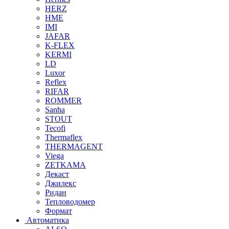
HERZ
HME
IMI
JAFAR
K-FLEX
KERMI
LD
Luxor
Reflex
RIFAR
ROMMER
Sanha
STOUT
Tecofi
Thermaflex
THERMAGENT
Viega
ZETKAMA
Декаст
Джилекс
Ридан
Тепловодомер
Формат
Автоматика