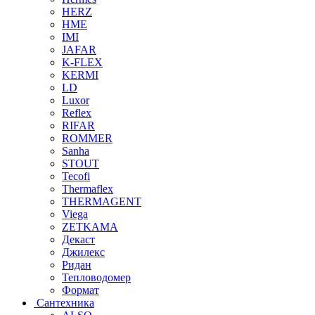
HERZ
HME
IMI
JAFAR
K-FLEX
KERMI
LD
Luxor
Reflex
RIFAR
ROMMER
Sanha
STOUT
Tecofi
Thermaflex
THERMAGENT
Viega
ZETKAMA
Декаст
Джилекс
Ридан
Тепловодомер
Формат
Сантехника