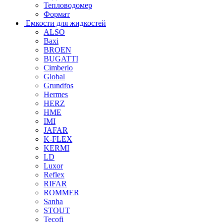
Тепловодомер
Формат
Емкости для жидкостей
ALSO
Baxi
BROEN
BUGATTI
Cimberio
Global
Grundfos
Hermes
HERZ
HME
IMI
JAFAR
K-FLEX
KERMI
LD
Luxor
Reflex
RIFAR
ROMMER
Sanha
STOUT
Tecofi