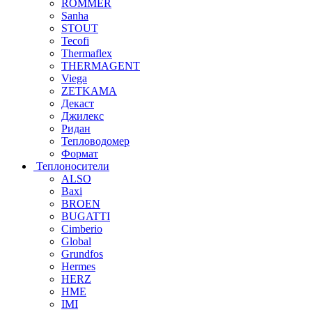
ROMMER
Sanha
STOUT
Tecofi
Thermaflex
THERMAGENT
Viega
ZETKAMA
Декаст
Джилекс
Ридан
Тепловодомер
Формат
Теплоносители
ALSO
Baxi
BROEN
BUGATTI
Cimberio
Global
Grundfos
Hermes
HERZ
HME
IMI