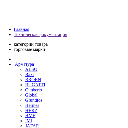
Главная
Техническая документация
категории товара
торговые марки
Арматура
ALSO
Baxi
BROEN
BUGATTI
Cimberio
Global
Grundfos
Hermes
HERZ
HME
IMI
JAFAR