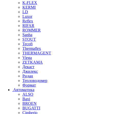
K-FLEX
KERMI
LD
Luxor
Reflex
RIFAR
ROMMER
Sanha
STOUT
Tecofi
Thermaflex
THERMAGENT
Viega
ZETKAMA
Декаст
Джилекс
Ридан
Тепловодомер
Формат
Автоматика
ALSO
Baxi
BROEN
BUGATTI
Cimberio