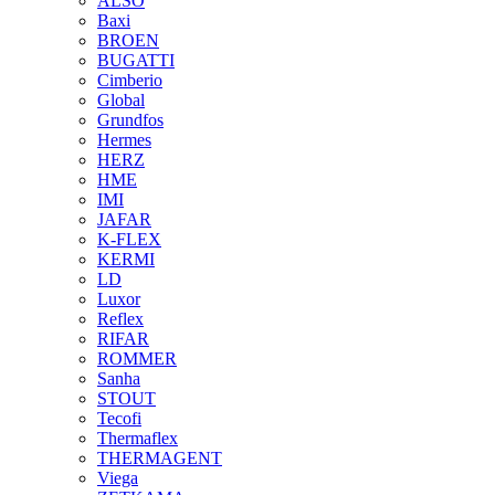
ALSO
Baxi
BROEN
BUGATTI
Cimberio
Global
Grundfos
Hermes
HERZ
HME
IMI
JAFAR
K-FLEX
KERMI
LD
Luxor
Reflex
RIFAR
ROMMER
Sanha
STOUT
Tecofi
Thermaflex
THERMAGENT
Viega