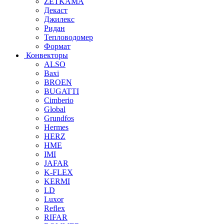
ZETKAMA
Декаст
Джилекс
Ридан
Тепловодомер
Формат
Конвекторы
ALSO
Baxi
BROEN
BUGATTI
Cimberio
Global
Grundfos
Hermes
HERZ
HME
IMI
JAFAR
K-FLEX
KERMI
LD
Luxor
Reflex
RIFAR