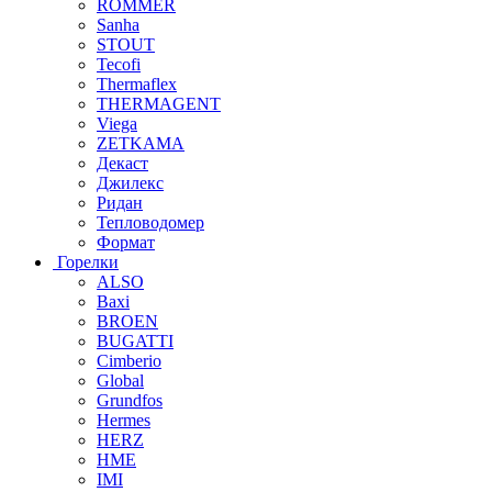
ROMMER
Sanha
STOUT
Tecofi
Thermaflex
THERMAGENT
Viega
ZETKAMA
Декаст
Джилекс
Ридан
Тепловодомер
Формат
Горелки
ALSO
Baxi
BROEN
BUGATTI
Cimberio
Global
Grundfos
Hermes
HERZ
HME
IMI