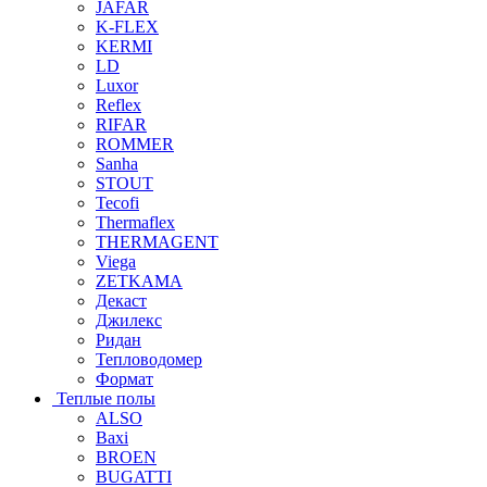
JAFAR
K-FLEX
KERMI
LD
Luxor
Reflex
RIFAR
ROMMER
Sanha
STOUT
Tecofi
Thermaflex
THERMAGENT
Viega
ZETKAMA
Декаст
Джилекс
Ридан
Тепловодомер
Формат
Теплые полы
ALSO
Baxi
BROEN
BUGATTI