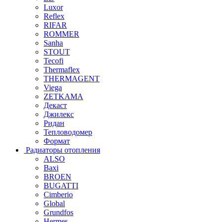
Luxor
Reflex
RIFAR
ROMMER
Sanha
STOUT
Tecofi
Thermaflex
THERMAGENT
Viega
ZETKAMA
Декаст
Джилекс
Ридан
Тепловодомер
Формат
Радиаторы отопления
ALSO
Baxi
BROEN
BUGATTI
Cimberio
Global
Grundfos
Hermes