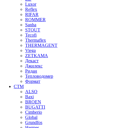
Luxor
Reflex
RIFAR
ROMMER
Sanha
STOUT
Tecofi
Thermaflex
THERMAGENT
Viega
ZETKAMA
Декаст
Джилекс
Ридан
Тепловодомер
Формат
СТМ
ALSO
Baxi
BROEN
BUGATTI
Cimberio
Global
Grundfos
Hermes