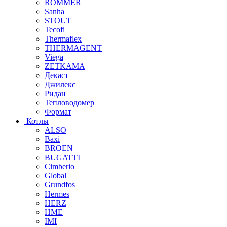
ROMMER
Sanha
STOUT
Tecofi
Thermaflex
THERMAGENT
Viega
ZETKAMA
Декаст
Джилекс
Ридан
Тепловодомер
Формат
Котлы
ALSO
Baxi
BROEN
BUGATTI
Cimberio
Global
Grundfos
Hermes
HERZ
HME
IMI