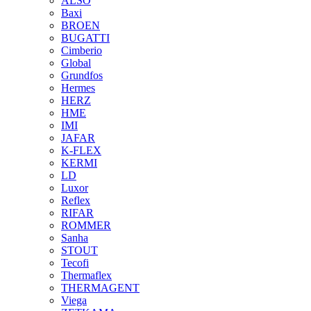
ALSO
Baxi
BROEN
BUGATTI
Cimberio
Global
Grundfos
Hermes
HERZ
HME
IMI
JAFAR
K-FLEX
KERMI
LD
Luxor
Reflex
RIFAR
ROMMER
Sanha
STOUT
Tecofi
Thermaflex
THERMAGENT
Viega