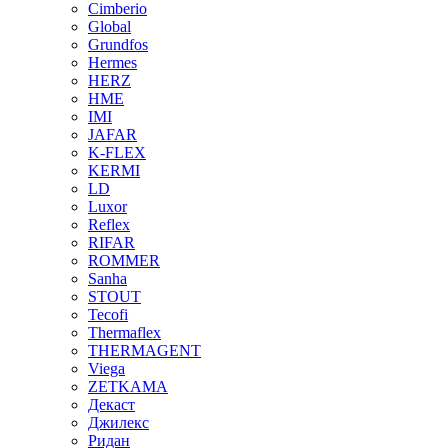
Cimberio
Global
Grundfos
Hermes
HERZ
HME
IMI
JAFAR
K-FLEX
KERMI
LD
Luxor
Reflex
RIFAR
ROMMER
Sanha
STOUT
Tecofi
Thermaflex
THERMAGENT
Viega
ZETKAMA
Декаст
Джилекс
Ридан