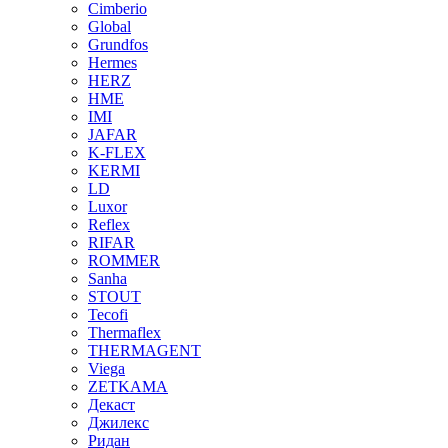
Cimberio
Global
Grundfos
Hermes
HERZ
HME
IMI
JAFAR
K-FLEX
KERMI
LD
Luxor
Reflex
RIFAR
ROMMER
Sanha
STOUT
Tecofi
Thermaflex
THERMAGENT
Viega
ZETKAMA
Декаст
Джилекс
Ридан