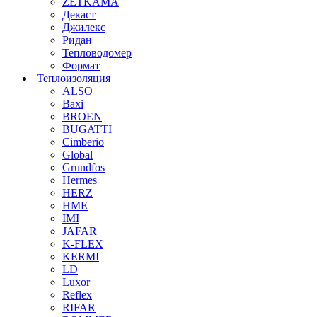
ZETKAMA
Декаст
Джилекс
Ридан
Тепловодомер
Формат
Теплоизоляция
ALSO
Baxi
BROEN
BUGATTI
Cimberio
Global
Grundfos
Hermes
HERZ
HME
IMI
JAFAR
K-FLEX
KERMI
LD
Luxor
Reflex
RIFAR