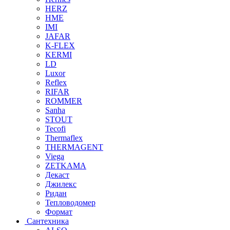
HERZ
HME
IMI
JAFAR
K-FLEX
KERMI
LD
Luxor
Reflex
RIFAR
ROMMER
Sanha
STOUT
Tecofi
Thermaflex
THERMAGENT
Viega
ZETKAMA
Декаст
Джилекс
Ридан
Тепловодомер
Формат
Сантехника