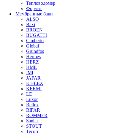
Тепловодомер
Формат
Мембранные баки
ALSO
Baxi
BROEN
BUGATTI
Cimberio
Global
Grundfos
Hermes
HERZ
HME
IMI
JAFAR
K-FLEX
KERMI
LD
Luxor
Reflex
RIFAR
ROMMER
Sanha
STOUT
Tecofi