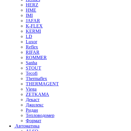
HERZ
HME
IMI
JAFAR
K-FLEX
KERMI
LD
Luxor
Reflex
RIFAR
ROMMER
Sanha
STOUT
Tecofi
Thermaflex
THERMAGENT
Viega
ZETKAMA
Декаст
Джилекс
Ридан
Тепловодомер
Формат
Автоматика