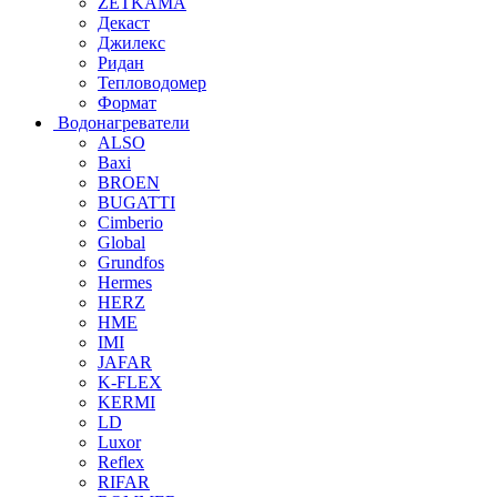
ZETKAMA
Декаст
Джилекс
Ридан
Тепловодомер
Формат
Водонагреватели
ALSO
Baxi
BROEN
BUGATTI
Cimberio
Global
Grundfos
Hermes
HERZ
HME
IMI
JAFAR
K-FLEX
KERMI
LD
Luxor
Reflex
RIFAR