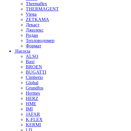
Thermaflex
THERMAGENT
Viega
ZETKAMA
Декаст
Джилекс
Ридан
Тепловодомер
Формат
Насосы
ALSO
Baxi
BROEN
BUGATTI
Cimberio
Global
Grundfos
Hermes
HERZ
HME
IMI
JAFAR
K-FLEX
KERMI
LD