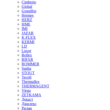
Cimberio
Global
Grundfos
Hermes
HERZ
HME
IMI
JAFAR
K-FLEX
KERMI
LD
Luxor
Reflex
RIFAR
ROMMER
Sanha
STOUT
Tecofi
Thermaflex
THERMAGENT
Viega
ZETKAMA
Декаст
Джилекс
Ридан