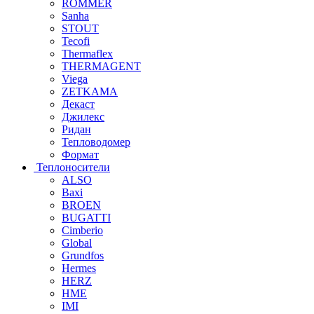
ROMMER
Sanha
STOUT
Tecofi
Thermaflex
THERMAGENT
Viega
ZETKAMA
Декаст
Джилекс
Ридан
Тепловодомер
Формат
Теплоносители
ALSO
Baxi
BROEN
BUGATTI
Cimberio
Global
Grundfos
Hermes
HERZ
HME
IMI