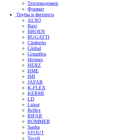
Тепловодомер
Формат
Трубы и фитинги
ALSO
Baxi
BROEN
BUGATTI
Cimberio
Global
Grundfos
Hermes
HERZ
HME
IMI
JAFAR
K-FLEX
KERMI
LD
Luxor
Reflex
RIFAR
ROMMER
Sanha
STOUT
Tecofi