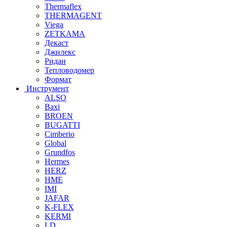
Thermaflex
THERMAGENT
Viega
ZETKAMA
Декаст
Джилекс
Ридан
Тепловодомер
Формат
Инструмент
ALSO
Baxi
BROEN
BUGATTI
Cimberio
Global
Grundfos
Hermes
HERZ
HME
IMI
JAFAR
K-FLEX
KERMI
LD