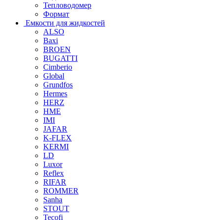
Тепловодомер
Формат
Емкости для жидкостей
ALSO
Baxi
BROEN
BUGATTI
Cimberio
Global
Grundfos
Hermes
HERZ
HME
IMI
JAFAR
K-FLEX
KERMI
LD
Luxor
Reflex
RIFAR
ROMMER
Sanha
STOUT
Tecofi