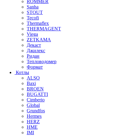
ROMMER
Sanha
STOUT
Tecofi
Thermaflex
THERMAGENT
Viega
ZETKAMA
Декаст
Джилекс
Ридан
Тепловодомер
Формат
Котлы
ALSO
Baxi
BROEN
BUGATTI
Cimberio
Global
Grundfos
Hermes
HERZ
HME
IMI