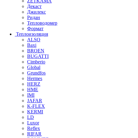
ZETKAMA
Декаст
Джилекс
Ридан
Тепловодомер
Формат
Теплоизоляция
ALSO
Baxi
BROEN
BUGATTI
Cimberio
Global
Grundfos
Hermes
HERZ
HME
IMI
JAFAR
K-FLEX
KERMI
LD
Luxor
Reflex
RIFAR