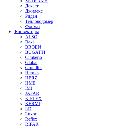
ZETKAMA
Декаст
Джилекс
Ридан
Тепловодомер
Формат
Конвекторы
ALSO
Baxi
BROEN
BUGATTI
Cimberio
Global
Grundfos
Hermes
HERZ
HME
IMI
JAFAR
K-FLEX
KERMI
LD
Luxor
Reflex
RIFAR