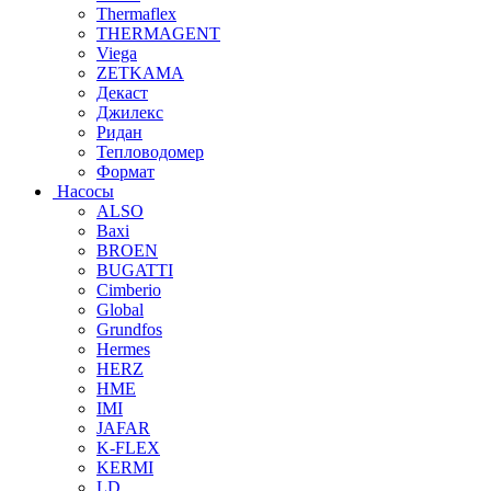
Thermaflex
THERMAGENT
Viega
ZETKAMA
Декаст
Джилекс
Ридан
Тепловодомер
Формат
Насосы
ALSO
Baxi
BROEN
BUGATTI
Cimberio
Global
Grundfos
Hermes
HERZ
HME
IMI
JAFAR
K-FLEX
KERMI
LD