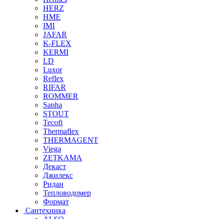
HERZ
HME
IMI
JAFAR
K-FLEX
KERMI
LD
Luxor
Reflex
RIFAR
ROMMER
Sanha
STOUT
Tecofi
Thermaflex
THERMAGENT
Viega
ZETKAMA
Декаст
Джилекс
Ридан
Тепловодомер
Формат
Сантехника