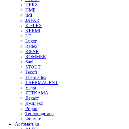
HERZ
HME
IMI
JAFAR
K-FLEX
KERMI
LD
Luxor
Reflex
RIFAR
ROMMER
Sanha
STOUT
Tecofi
Thermaflex
THERMAGENT
Viega
ZETKAMA
Декаст
Джилекс
Ридан
Тепловодомер
Формат
Автоматика