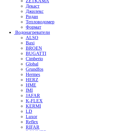
ZETKAMA
Декаст
Джилекс
Ридан
Тепловодомер
Формат
Водонагреватели
ALSO
Baxi
BROEN
BUGATTI
Cimberio
Global
Grundfos
Hermes
HERZ
HME
IMI
JAFAR
K-FLEX
KERMI
LD
Luxor
Reflex
RIFAR