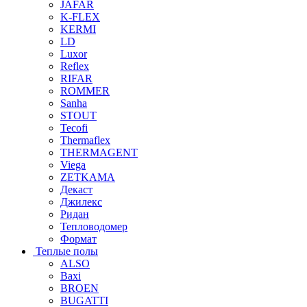
JAFAR
K-FLEX
KERMI
LD
Luxor
Reflex
RIFAR
ROMMER
Sanha
STOUT
Tecofi
Thermaflex
THERMAGENT
Viega
ZETKAMA
Декаст
Джилекс
Ридан
Тепловодомер
Формат
Теплые полы
ALSO
Baxi
BROEN
BUGATTI