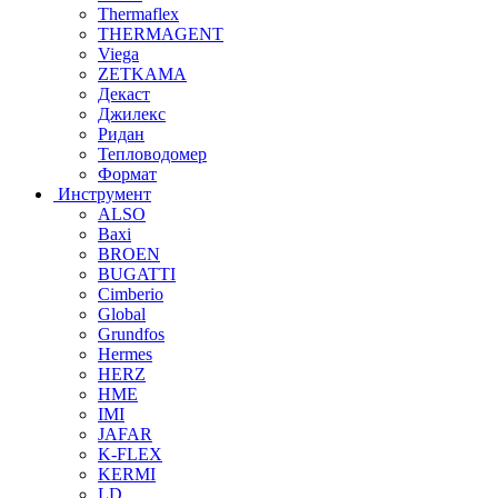
Thermaflex
THERMAGENT
Viega
ZETKAMA
Декаст
Джилекс
Ридан
Тепловодомер
Формат
Инструмент
ALSO
Baxi
BROEN
BUGATTI
Cimberio
Global
Grundfos
Hermes
HERZ
HME
IMI
JAFAR
K-FLEX
KERMI
LD