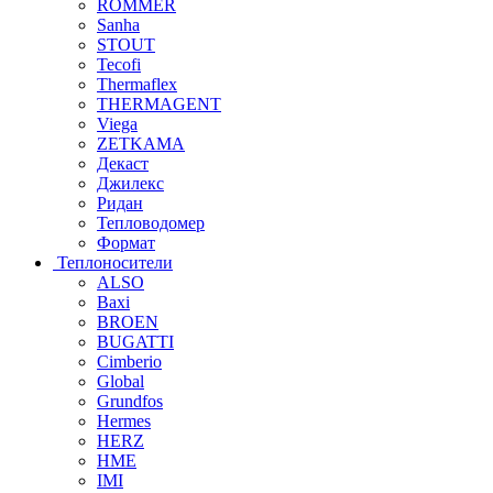
ROMMER
Sanha
STOUT
Tecofi
Thermaflex
THERMAGENT
Viega
ZETKAMA
Декаст
Джилекс
Ридан
Тепловодомер
Формат
Теплоносители
ALSO
Baxi
BROEN
BUGATTI
Cimberio
Global
Grundfos
Hermes
HERZ
HME
IMI