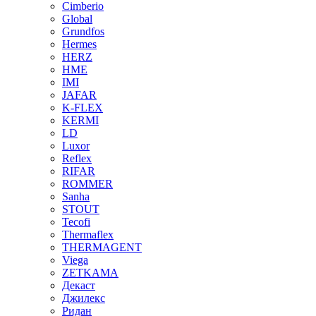
Cimberio
Global
Grundfos
Hermes
HERZ
HME
IMI
JAFAR
K-FLEX
KERMI
LD
Luxor
Reflex
RIFAR
ROMMER
Sanha
STOUT
Tecofi
Thermaflex
THERMAGENT
Viega
ZETKAMA
Декаст
Джилекс
Ридан