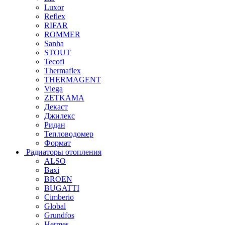
Luxor
Reflex
RIFAR
ROMMER
Sanha
STOUT
Tecofi
Thermaflex
THERMAGENT
Viega
ZETKAMA
Декаст
Джилекс
Ридан
Тепловодомер
Формат
Радиаторы отопления
ALSO
Baxi
BROEN
BUGATTI
Cimberio
Global
Grundfos
Hermes