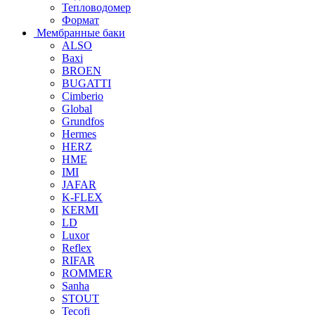
Тепловодомер
Формат
Мембранные баки
ALSO
Baxi
BROEN
BUGATTI
Cimberio
Global
Grundfos
Hermes
HERZ
HME
IMI
JAFAR
K-FLEX
KERMI
LD
Luxor
Reflex
RIFAR
ROMMER
Sanha
STOUT
Tecofi