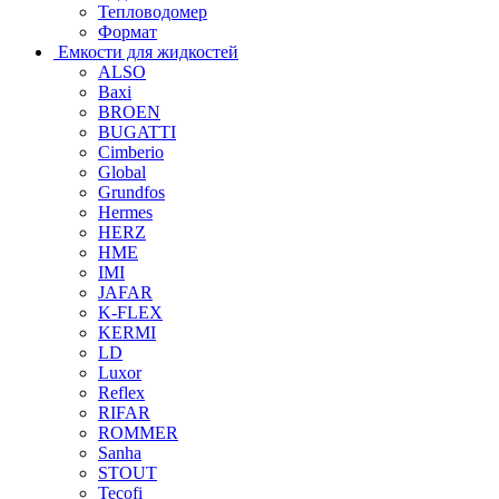
Тепловодомер
Формат
Емкости для жидкостей
ALSO
Baxi
BROEN
BUGATTI
Cimberio
Global
Grundfos
Hermes
HERZ
HME
IMI
JAFAR
K-FLEX
KERMI
LD
Luxor
Reflex
RIFAR
ROMMER
Sanha
STOUT
Tecofi