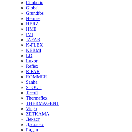
Cimberio
Global
Grundfos
Hermes
HERZ
HME
IMI
JAFAR
K-FLEX
KERMI
LD
Luxor
Reflex
RIFAR
ROMMER
Sanha
STOUT
Tecofi
Thermaflex
THERMAGENT
Viega
ZETKAMA
Декаст
Джилекс
Ридан