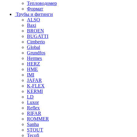
Тепловодомер
Формат
Трубы и фитинги
ALSO
Baxi
BROEN
BUGATTI
Cimberio
Global
Grundfos
Hermes
HERZ
HME
IMI
JAFAR
K-FLEX
KERMI
LD
Luxor
Reflex
RIFAR
ROMMER
Sanha
STOUT
Tecofi