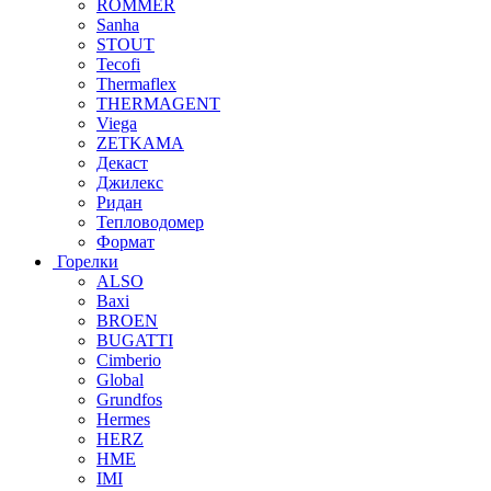
ROMMER
Sanha
STOUT
Tecofi
Thermaflex
THERMAGENT
Viega
ZETKAMA
Декаст
Джилекс
Ридан
Тепловодомер
Формат
Горелки
ALSO
Baxi
BROEN
BUGATTI
Cimberio
Global
Grundfos
Hermes
HERZ
HME
IMI