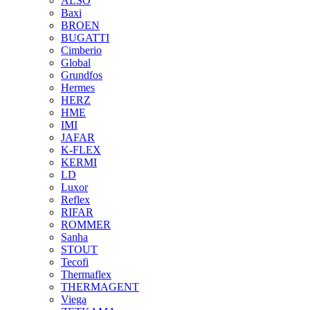
ALSO
Baxi
BROEN
BUGATTI
Cimberio
Global
Grundfos
Hermes
HERZ
HME
IMI
JAFAR
K-FLEX
KERMI
LD
Luxor
Reflex
RIFAR
ROMMER
Sanha
STOUT
Tecofi
Thermaflex
THERMAGENT
Viega