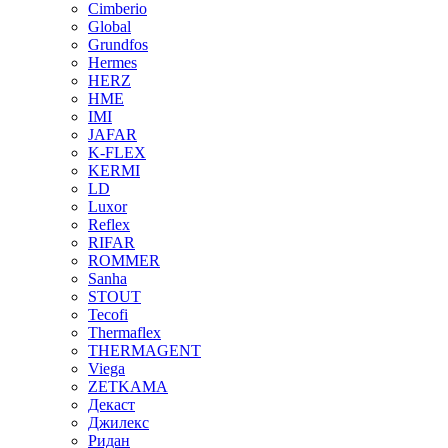
Cimberio
Global
Grundfos
Hermes
HERZ
HME
IMI
JAFAR
K-FLEX
KERMI
LD
Luxor
Reflex
RIFAR
ROMMER
Sanha
STOUT
Tecofi
Thermaflex
THERMAGENT
Viega
ZETKAMA
Декаст
Джилекс
Ридан