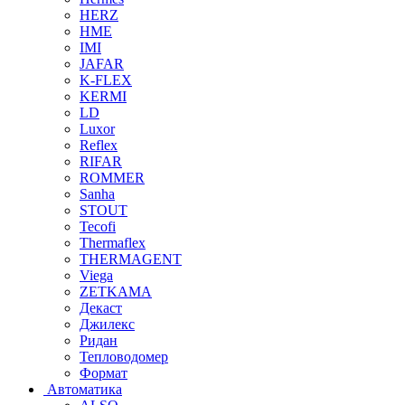
HERZ
HME
IMI
JAFAR
K-FLEX
KERMI
LD
Luxor
Reflex
RIFAR
ROMMER
Sanha
STOUT
Tecofi
Thermaflex
THERMAGENT
Viega
ZETKAMA
Декаст
Джилекс
Ридан
Тепловодомер
Формат
Автоматика