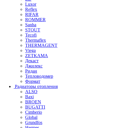
Luxor
Reflex
RIFAR
ROMMER
Sanha
STOUT
Tecofi
Thermaflex
THERMAGENT
Viega
ZETKAMA
Декаст
Джилекс
Ридан
Тепловодомер
Формат
Радиаторы отопления
ALSO
Baxi
BROEN
BUGATTI
Cimberio
Global
Grundfos
Hermes