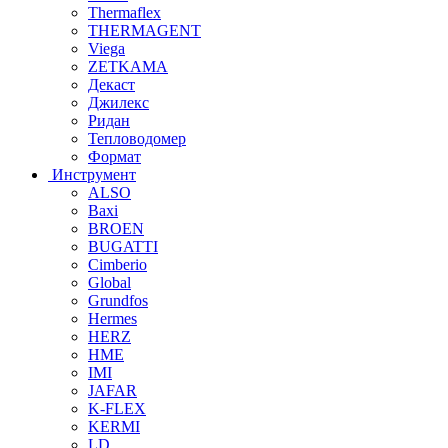
Thermaflex
THERMAGENT
Viega
ZETKAMA
Декаст
Джилекс
Ридан
Тепловодомер
Формат
Инструмент
ALSO
Baxi
BROEN
BUGATTI
Cimberio
Global
Grundfos
Hermes
HERZ
HME
IMI
JAFAR
K-FLEX
KERMI
LD