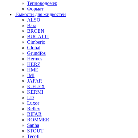
Тепловодомер
Формат
Емкости для жидкостей
ALSO
Baxi
BROEN
BUGATTI
Cimberio
Global
Grundfos
Hermes
HERZ
HME
IMI
JAFAR
K-FLEX
KERMI
LD
Luxor
Reflex
RIFAR
ROMMER
Sanha
STOUT
Tecofi