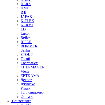
HERZ
HME
IMI
JAFAR
K-FLEX
KERMI
LD
Luxor
Reflex
RIFAR
ROMMER
Sanha
STOUT
Tecofi
Thermaflex
THERMAGENT
Viega
ZETKAMA
Декаст
Джилекс
Ридан
Тепловодомер
Формат
Сантехника