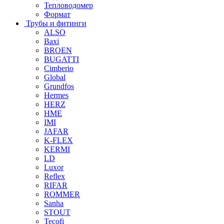
Тепловодомер
Формат
Трубы и фитинги
ALSO
Baxi
BROEN
BUGATTI
Cimberio
Global
Grundfos
Hermes
HERZ
HME
IMI
JAFAR
K-FLEX
KERMI
LD
Luxor
Reflex
RIFAR
ROMMER
Sanha
STOUT
Tecofi