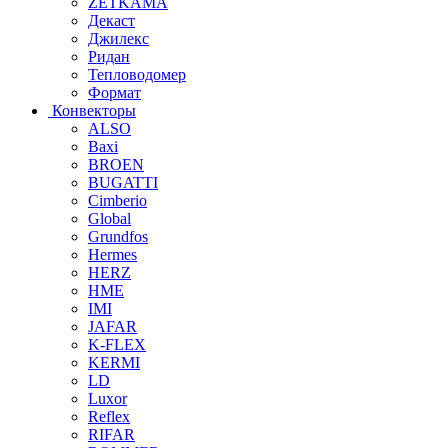
ZETKAMA
Декаст
Джилекс
Ридан
Тепловодомер
Формат
Конвекторы
ALSO
Baxi
BROEN
BUGATTI
Cimberio
Global
Grundfos
Hermes
HERZ
HME
IMI
JAFAR
K-FLEX
KERMI
LD
Luxor
Reflex
RIFAR