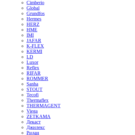
Cimberio
Global
Grundfos
Hermes
HERZ
HME
IMI
JAFAR
K-FLEX
KERMI
LD
Luxor
Reflex
RIFAR
ROMMER
Sanha
STOUT
Tecofi
Thermaflex
THERMAGENT
Viega
ZETKAMA
Декаст
Джилекс
Ридан