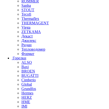
ROMMER
Sanha
STOUT
Tecofi
Thermaflex
THERMAGENT
Viega
ZETKAMA
Декаст
Джилекс
Ридан
Тепловодомер
Формат
Горелки
ALSO
Baxi
BROEN
BUGATTI
Cimberio
Global
Grundfos
Hermes
HERZ
HME
IMI