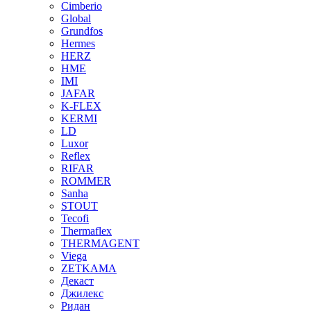
Cimberio
Global
Grundfos
Hermes
HERZ
HME
IMI
JAFAR
K-FLEX
KERMI
LD
Luxor
Reflex
RIFAR
ROMMER
Sanha
STOUT
Tecofi
Thermaflex
THERMAGENT
Viega
ZETKAMA
Декаст
Джилекс
Ридан