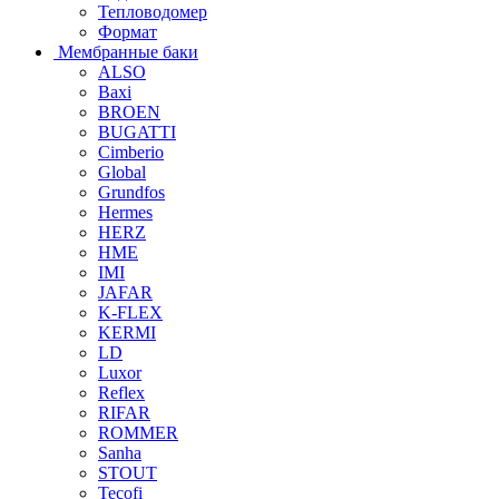
Тепловодомер
Формат
Мембранные баки
ALSO
Baxi
BROEN
BUGATTI
Cimberio
Global
Grundfos
Hermes
HERZ
HME
IMI
JAFAR
K-FLEX
KERMI
LD
Luxor
Reflex
RIFAR
ROMMER
Sanha
STOUT
Tecofi