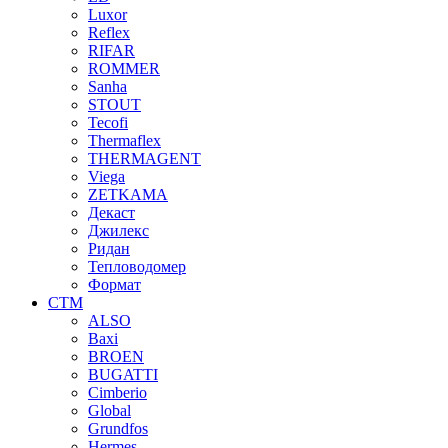
Luxor
Reflex
RIFAR
ROMMER
Sanha
STOUT
Tecofi
Thermaflex
THERMAGENT
Viega
ZETKAMA
Декаст
Джилекс
Ридан
Тепловодомер
Формат
СТМ
ALSO
Baxi
BROEN
BUGATTI
Cimberio
Global
Grundfos
Hermes