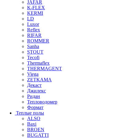
JAFAR
K-FLEX
KERMI
LD
Luxor
Reflex
RIFAR
ROMMER
Sanha
STOUT
Tecofi
Thermaflex
THERMAGENT
Viega
ZETKAMA
Декаст
Джилекс
Ридан
Тепловодомер
Формат
Теплые полы
ALSO
Baxi
BROEN
BUGATTI