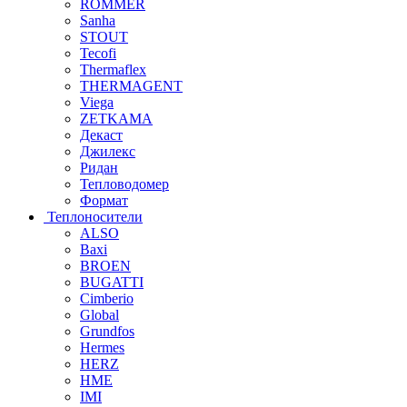
ROMMER
Sanha
STOUT
Tecofi
Thermaflex
THERMAGENT
Viega
ZETKAMA
Декаст
Джилекс
Ридан
Тепловодомер
Формат
Теплоносители
ALSO
Baxi
BROEN
BUGATTI
Cimberio
Global
Grundfos
Hermes
HERZ
HME
IMI