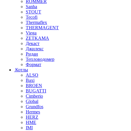
ROMMER
Sanha
STOUT
Tecofi
Thermaflex
THERMAGENT
Viega
ZETKAMA
Декаст
Джилекс
Ридан
Тепловодомер
Формат
Котлы
ALSO
Baxi
BROEN
BUGATTI
Cimberio
Global
Grundfos
Hermes
HERZ
HME
IMI