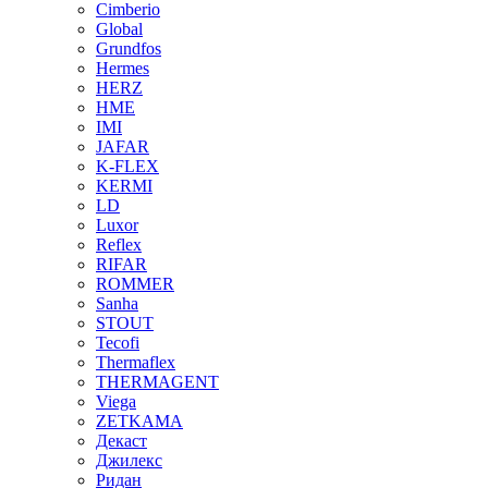
Cimberio
Global
Grundfos
Hermes
HERZ
HME
IMI
JAFAR
K-FLEX
KERMI
LD
Luxor
Reflex
RIFAR
ROMMER
Sanha
STOUT
Tecofi
Thermaflex
THERMAGENT
Viega
ZETKAMA
Декаст
Джилекс
Ридан