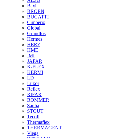
ALSO
Baxi
BROEN
BUGATTI
Cimberio
Global
Grundfos
Hermes
HERZ
HME
IMI
JAFAR
K-FLEX
KERMI
LD
Luxor
Reflex
RIFAR
ROMMER
Sanha
STOUT
Tecofi
Thermaflex
THERMAGENT
Viega