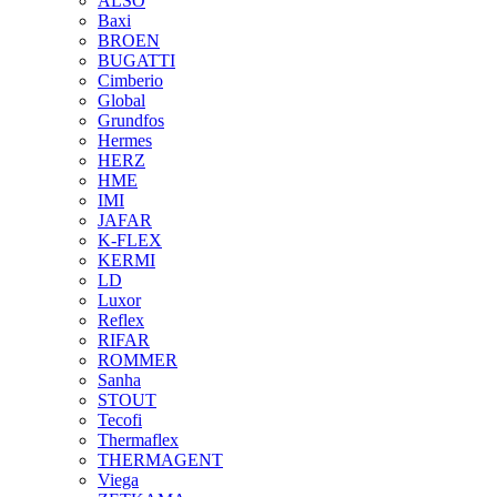
ALSO
Baxi
BROEN
BUGATTI
Cimberio
Global
Grundfos
Hermes
HERZ
HME
IMI
JAFAR
K-FLEX
KERMI
LD
Luxor
Reflex
RIFAR
ROMMER
Sanha
STOUT
Tecofi
Thermaflex
THERMAGENT
Viega