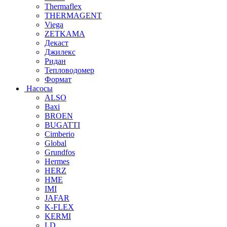
Thermaflex
THERMAGENT
Viega
ZETKAMA
Декаст
Джилекс
Ридан
Тепловодомер
Формат
Насосы
ALSO
Baxi
BROEN
BUGATTI
Cimberio
Global
Grundfos
Hermes
HERZ
HME
IMI
JAFAR
K-FLEX
KERMI
LD