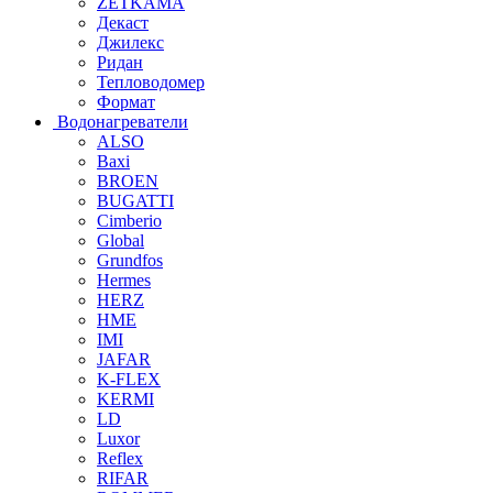
ZETKAMA
Декаст
Джилекс
Ридан
Тепловодомер
Формат
Водонагреватели
ALSO
Baxi
BROEN
BUGATTI
Cimberio
Global
Grundfos
Hermes
HERZ
HME
IMI
JAFAR
K-FLEX
KERMI
LD
Luxor
Reflex
RIFAR