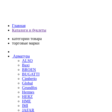
Главная
Каталоги и буклеты
категории товара
торговые марки
Арматура
ALSO
Baxi
BROEN
BUGATTI
Cimberio
Global
Grundfos
Hermes
HERZ
HME
IMI
JAFAR