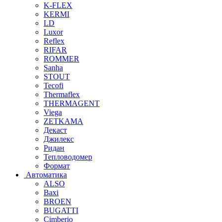
K-FLEX
KERMI
LD
Luxor
Reflex
RIFAR
ROMMER
Sanha
STOUT
Tecofi
Thermaflex
THERMAGENT
Viega
ZETKAMA
Декаст
Джилекс
Ридан
Тепловодомер
Формат
Автоматика
ALSO
Baxi
BROEN
BUGATTI
Cimberio