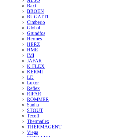
ALSO
Baxi
BROEN
BUGATTI
Cimberio
Global
Grundfos
Hermes
HERZ
HME
IMI
JAFAR
K-FLEX
KERMI
LD
Luxor
Reflex
RIFAR
ROMMER
Sanha
STOUT
Tecofi
Thermaflex
THERMAGENT
Viega