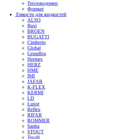
Тепловодомер
Формат
Емкости для жидкостей
ALSO
Baxi
BROEN
BUGATTI
Cimberio
Global
Grundfos
Hermes
HERZ
HME
IMI
JAFAR
K-FLEX
KERMI
LD
Luxor
Reflex
RIFAR
ROMMER
Sanha
STOUT
Tecofi