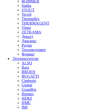
ROMMER
Sanha
STOUT
Tecofi
Thermaflex
THERMAGENT
Viega
ZETKAMA
Декаст
Джилекс
Ридан
Тепловодомер
Формат
Теплоносители
ALSO
Baxi
BROEN
BUGATTI
Cimberio
Global
Grundfos
Hermes
HERZ
HME
IMI