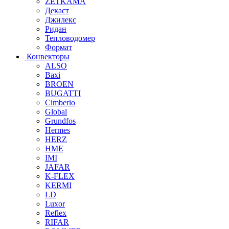
ZETKAMA
Декаст
Джилекс
Ридан
Тепловодомер
Формат
Конвекторы
ALSO
Baxi
BROEN
BUGATTI
Cimberio
Global
Grundfos
Hermes
HERZ
HME
IMI
JAFAR
K-FLEX
KERMI
LD
Luxor
Reflex
RIFAR