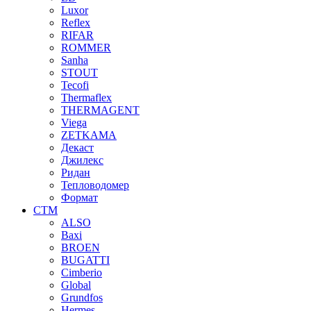
Luxor
Reflex
RIFAR
ROMMER
Sanha
STOUT
Tecofi
Thermaflex
THERMAGENT
Viega
ZETKAMA
Декаст
Джилекс
Ридан
Тепловодомер
Формат
СТМ
ALSO
Baxi
BROEN
BUGATTI
Cimberio
Global
Grundfos
Hermes