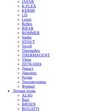
JAFAR
K-FLEX
KERMI
LD
Luxor
Reflex
RIFAR
ROMMER
Sanha
STOUT
Tecofi
Thermaflex
THERMAGENT
Viega
ZETKAMA
Декаст
Джилекс
Ридан
Тепловодомер
Формат
Теплые полы
ALSO
Baxi
BROEN
BUGATTI