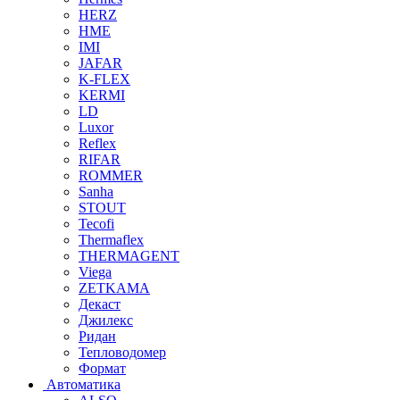
HERZ
HME
IMI
JAFAR
K-FLEX
KERMI
LD
Luxor
Reflex
RIFAR
ROMMER
Sanha
STOUT
Tecofi
Thermaflex
THERMAGENT
Viega
ZETKAMA
Декаст
Джилекс
Ридан
Тепловодомер
Формат
Автоматика