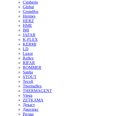
Cimberio
Global
Grundfos
Hermes
HERZ
HME
IMI
JAFAR
K-FLEX
KERMI
LD
Luxor
Reflex
RIFAR
ROMMER
Sanha
STOUT
Tecofi
Thermaflex
THERMAGENT
Viega
ZETKAMA
Декаст
Джилекс
Ридан