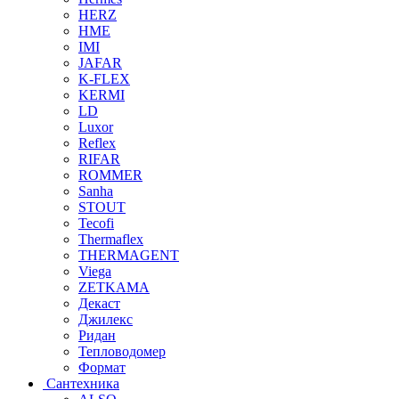
HERZ
HME
IMI
JAFAR
K-FLEX
KERMI
LD
Luxor
Reflex
RIFAR
ROMMER
Sanha
STOUT
Tecofi
Thermaflex
THERMAGENT
Viega
ZETKAMA
Декаст
Джилекс
Ридан
Тепловодомер
Формат
Сантехника