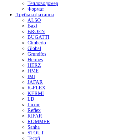
Тепловодомер
Формат
Трубы и фитинги
ALSO
Baxi
BROEN
BUGATTI
Cimberio
Global
Grundfos
Hermes
HERZ
HME
IMI
JAFAR
K-FLEX
KERMI
LD
Luxor
Reflex
RIFAR
ROMMER
Sanha
STOUT
Tecofi