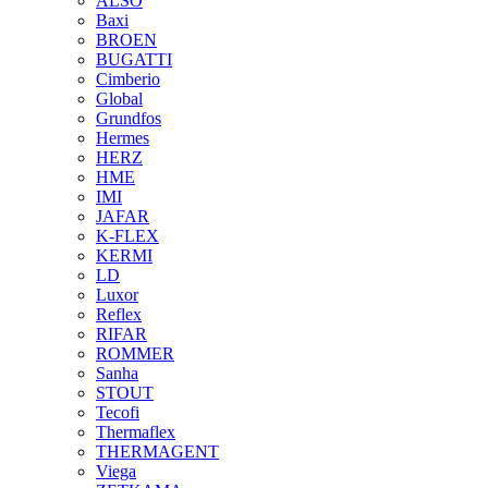
ALSO
Baxi
BROEN
BUGATTI
Cimberio
Global
Grundfos
Hermes
HERZ
HME
IMI
JAFAR
K-FLEX
KERMI
LD
Luxor
Reflex
RIFAR
ROMMER
Sanha
STOUT
Tecofi
Thermaflex
THERMAGENT
Viega