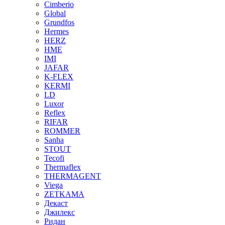
Cimberio
Global
Grundfos
Hermes
HERZ
HME
IMI
JAFAR
K-FLEX
KERMI
LD
Luxor
Reflex
RIFAR
ROMMER
Sanha
STOUT
Tecofi
Thermaflex
THERMAGENT
Viega
ZETKAMA
Декаст
Джилекс
Ридан