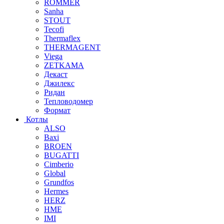
ROMMER
Sanha
STOUT
Tecofi
Thermaflex
THERMAGENT
Viega
ZETKAMA
Декаст
Джилекс
Ридан
Тепловодомер
Формат
Котлы
ALSO
Baxi
BROEN
BUGATTI
Cimberio
Global
Grundfos
Hermes
HERZ
HME
IMI