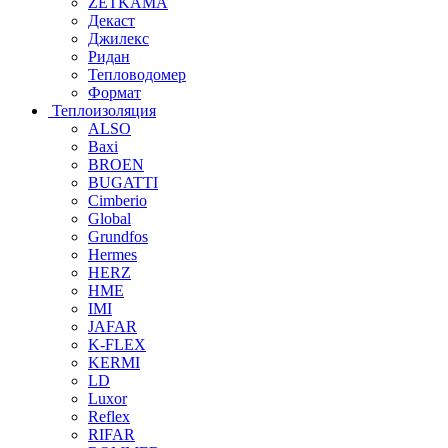
ZETKAMA
Декаст
Джилекс
Ридан
Тепловодомер
Формат
Теплоизоляция
ALSO
Baxi
BROEN
BUGATTI
Cimberio
Global
Grundfos
Hermes
HERZ
HME
IMI
JAFAR
K-FLEX
KERMI
LD
Luxor
Reflex
RIFAR