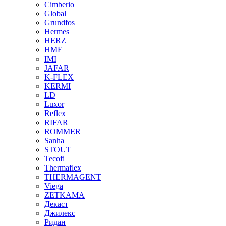
Cimberio
Global
Grundfos
Hermes
HERZ
HME
IMI
JAFAR
K-FLEX
KERMI
LD
Luxor
Reflex
RIFAR
ROMMER
Sanha
STOUT
Tecofi
Thermaflex
THERMAGENT
Viega
ZETKAMA
Декаст
Джилекс
Ридан