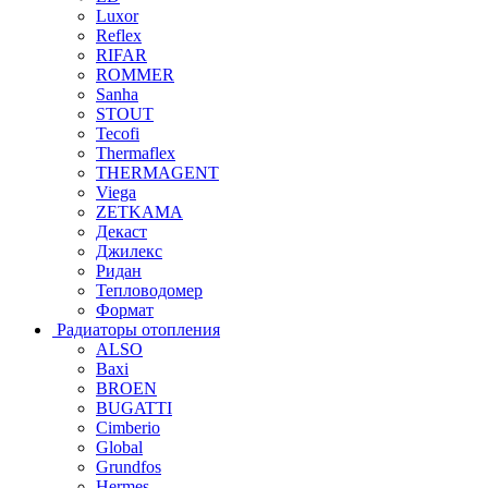
Luxor
Reflex
RIFAR
ROMMER
Sanha
STOUT
Tecofi
Thermaflex
THERMAGENT
Viega
ZETKAMA
Декаст
Джилекс
Ридан
Тепловодомер
Формат
Радиаторы отопления
ALSO
Baxi
BROEN
BUGATTI
Cimberio
Global
Grundfos
Hermes