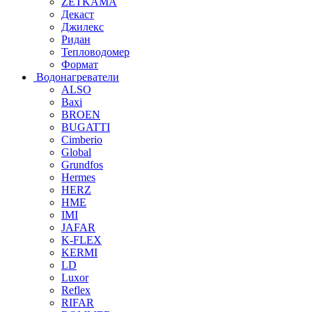
ZETKAMA
Декаст
Джилекс
Ридан
Тепловодомер
Формат
Водонагреватели
ALSO
Baxi
BROEN
BUGATTI
Cimberio
Global
Grundfos
Hermes
HERZ
HME
IMI
JAFAR
K-FLEX
KERMI
LD
Luxor
Reflex
RIFAR