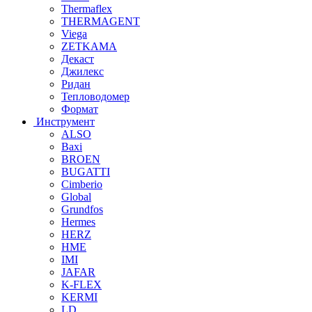
Thermaflex
THERMAGENT
Viega
ZETKAMA
Декаст
Джилекс
Ридан
Тепловодомер
Формат
Инструмент
ALSO
Baxi
BROEN
BUGATTI
Cimberio
Global
Grundfos
Hermes
HERZ
HME
IMI
JAFAR
K-FLEX
KERMI
LD