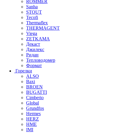
ROMMER
Sanha
STOUT
Tecofi
Thermaflex
THERMAGENT
Viega
ZETKAMA
Декаст
Джилекс
Ридан
Тепловодомер
Формат
Горелки
ALSO
Baxi
BROEN
BUGATTI
Cimberio
Global
Grundfos
Hermes
HERZ
HME
IMI