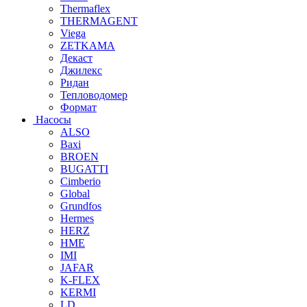
Thermaflex
THERMAGENT
Viega
ZETKAMA
Декаст
Джилекс
Ридан
Тепловодомер
Формат
Насосы
ALSO
Baxi
BROEN
BUGATTI
Cimberio
Global
Grundfos
Hermes
HERZ
HME
IMI
JAFAR
K-FLEX
KERMI
LD