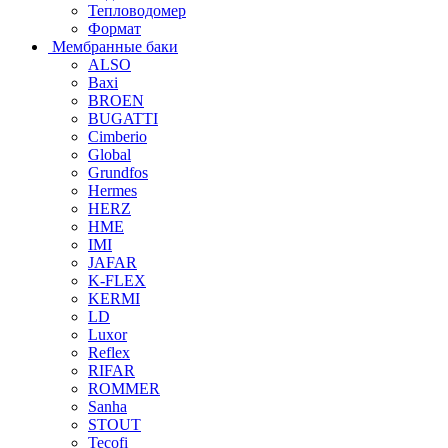
Тепловодомер
Формат
Мембранные баки
ALSO
Baxi
BROEN
BUGATTI
Cimberio
Global
Grundfos
Hermes
HERZ
HME
IMI
JAFAR
K-FLEX
KERMI
LD
Luxor
Reflex
RIFAR
ROMMER
Sanha
STOUT
Tecofi