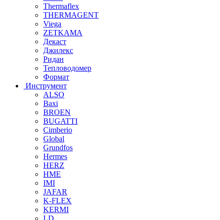
Thermaflex
THERMAGENT
Viega
ZETKAMA
Декаст
Джилекс
Ридан
Тепловодомер
Формат
Инструмент
ALSO
Baxi
BROEN
BUGATTI
Cimberio
Global
Grundfos
Hermes
HERZ
HME
IMI
JAFAR
K-FLEX
KERMI
LD