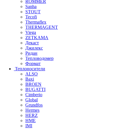
ROMMER
Sanha
STOUT
Tecofi
Thermaflex
THERMAGENT
Viega
ZETKAMA
Декаст
Джилекс
Ридан
Тепловодомер
Формат
Теплоносители
ALSO
Baxi
BROEN
BUGATTI
Cimberio
Global
Grundfos
Hermes
HERZ
HME
IMI