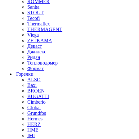
ROMMER
Sanha
STOUT
Tecofi
Thermaflex
THERMAGENT
Viega
ZETKAMA
Декаст
Джилекс
Ридан
Тепловодомер
Формат
Горелки
ALSO
Baxi
BROEN
BUGATTI
Cimberio
Global
Grundfos
Hermes
HERZ
HME
IMI