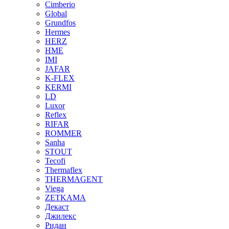
Cimberio
Global
Grundfos
Hermes
HERZ
HME
IMI
JAFAR
K-FLEX
KERMI
LD
Luxor
Reflex
RIFAR
ROMMER
Sanha
STOUT
Tecofi
Thermaflex
THERMAGENT
Viega
ZETKAMA
Декаст
Джилекс
Ридан