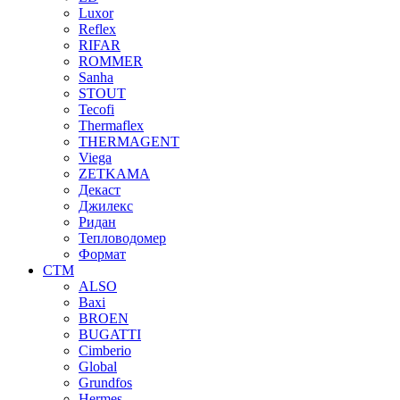
Luxor
Reflex
RIFAR
ROMMER
Sanha
STOUT
Tecofi
Thermaflex
THERMAGENT
Viega
ZETKAMA
Декаст
Джилекс
Ридан
Тепловодомер
Формат
СТМ
ALSO
Baxi
BROEN
BUGATTI
Cimberio
Global
Grundfos
Hermes