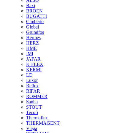
ALSO
Baxi
BROEN
BUGATTI
Cimberio
Global
Grundfos
Hermes
HERZ
HME
IMI
JAFAR
K-FLEX
KERMI
LD
Luxor
Reflex
RIFAR
ROMMER
Sanha
STOUT
Tecofi
Thermaflex
THERMAGENT
Viega