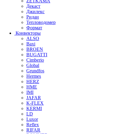
ZETKAMA
Декаст
Джилекс
Ридан
Тепловодомер
Формат
Конвекторы
ALSO
Baxi
BROEN
BUGATTI
Cimberio
Global
Grundfos
Hermes
HERZ
HME
IMI
JAFAR
K-FLEX
KERMI
LD
Luxor
Reflex
RIFAR