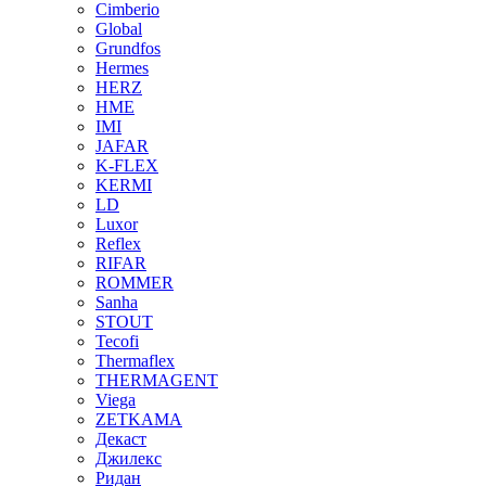
Cimberio
Global
Grundfos
Hermes
HERZ
HME
IMI
JAFAR
K-FLEX
KERMI
LD
Luxor
Reflex
RIFAR
ROMMER
Sanha
STOUT
Tecofi
Thermaflex
THERMAGENT
Viega
ZETKAMA
Декаст
Джилекс
Ридан