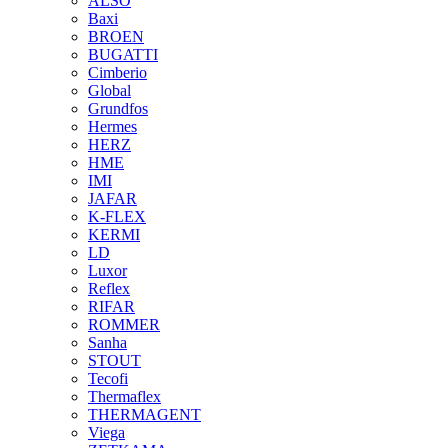
ALSO
Baxi
BROEN
BUGATTI
Cimberio
Global
Grundfos
Hermes
HERZ
HME
IMI
JAFAR
K-FLEX
KERMI
LD
Luxor
Reflex
RIFAR
ROMMER
Sanha
STOUT
Tecofi
Thermaflex
THERMAGENT
Viega