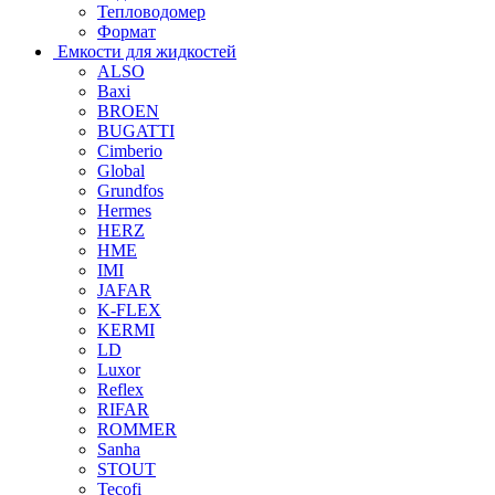
Тепловодомер
Формат
Емкости для жидкостей
ALSO
Baxi
BROEN
BUGATTI
Cimberio
Global
Grundfos
Hermes
HERZ
HME
IMI
JAFAR
K-FLEX
KERMI
LD
Luxor
Reflex
RIFAR
ROMMER
Sanha
STOUT
Tecofi