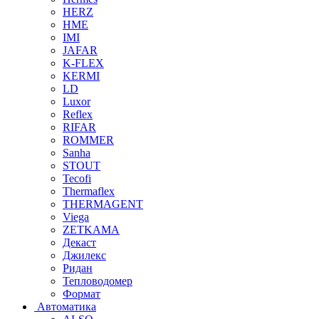
HERZ
HME
IMI
JAFAR
K-FLEX
KERMI
LD
Luxor
Reflex
RIFAR
ROMMER
Sanha
STOUT
Tecofi
Thermaflex
THERMAGENT
Viega
ZETKAMA
Декаст
Джилекс
Ридан
Тепловодомер
Формат
Автоматика