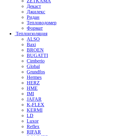
ZETKAMA
Декаст
Джилекс
Ридан
Тепловодомер
Формат
Теплоизоляция
ALSO
Baxi
BROEN
BUGATTI
Cimberio
Global
Grundfos
Hermes
HERZ
HME
IMI
JAFAR
K-FLEX
KERMI
LD
Luxor
Reflex
RIFAR