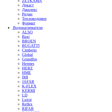
ZETKAMA
Декаст
Джилекс
Ридан
Тепловодомер
Формат
Водонагреватели
ALSO
Baxi
BROEN
BUGATTI
Cimberio
Global
Grundfos
Hermes
HERZ
HME
IMI
JAFAR
K-FLEX
KERMI
LD
Luxor
Reflex
RIFAR