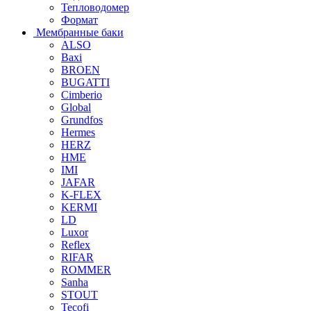
Тепловодомер
Формат
Мембранные баки
ALSO
Baxi
BROEN
BUGATTI
Cimberio
Global
Grundfos
Hermes
HERZ
HME
IMI
JAFAR
K-FLEX
KERMI
LD
Luxor
Reflex
RIFAR
ROMMER
Sanha
STOUT
Tecofi