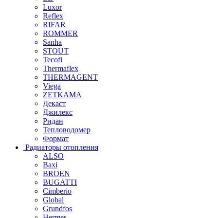
Luxor
Reflex
RIFAR
ROMMER
Sanha
STOUT
Tecofi
Thermaflex
THERMAGENT
Viega
ZETKAMA
Декаст
Джилекс
Ридан
Тепловодомер
Формат
Радиаторы отопления
ALSO
Baxi
BROEN
BUGATTI
Cimberio
Global
Grundfos
Hermes