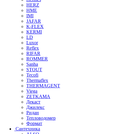
HERZ
HME
IMI
JAFAR
K-FLEX
KERMI
LD
Luxor
Reflex
RIFAR
ROMMER
Sanha
STOUT
Tecofi
Thermaflex
THERMAGENT
Viega
ZETKAMA
Декаст
Джилекс
Ридан
Тепловодомер
Формат
Сантехника