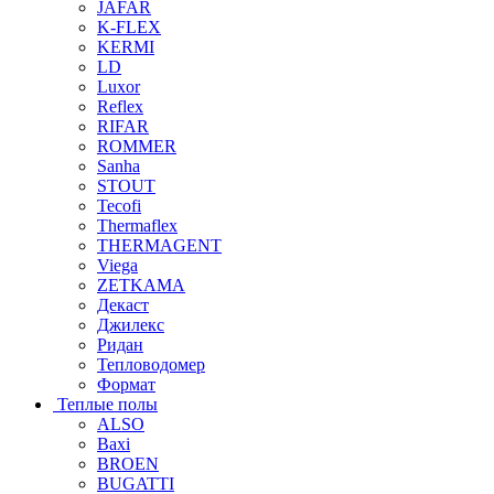
JAFAR
K-FLEX
KERMI
LD
Luxor
Reflex
RIFAR
ROMMER
Sanha
STOUT
Tecofi
Thermaflex
THERMAGENT
Viega
ZETKAMA
Декаст
Джилекс
Ридан
Тепловодомер
Формат
Теплые полы
ALSO
Baxi
BROEN
BUGATTI