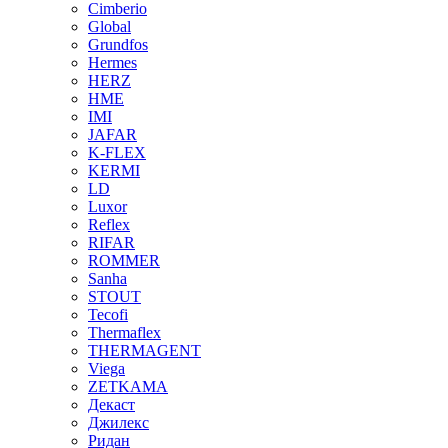
Cimberio
Global
Grundfos
Hermes
HERZ
HME
IMI
JAFAR
K-FLEX
KERMI
LD
Luxor
Reflex
RIFAR
ROMMER
Sanha
STOUT
Tecofi
Thermaflex
THERMAGENT
Viega
ZETKAMA
Декаст
Джилекс
Ридан