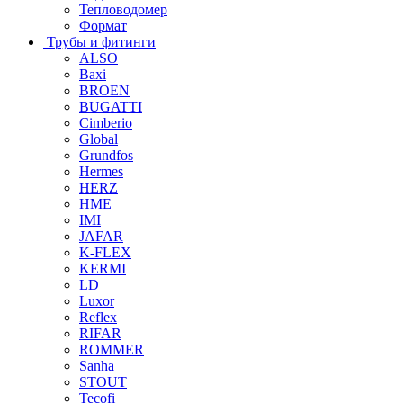
Тепловодомер
Формат
Трубы и фитинги
ALSO
Baxi
BROEN
BUGATTI
Cimberio
Global
Grundfos
Hermes
HERZ
HME
IMI
JAFAR
K-FLEX
KERMI
LD
Luxor
Reflex
RIFAR
ROMMER
Sanha
STOUT
Tecofi