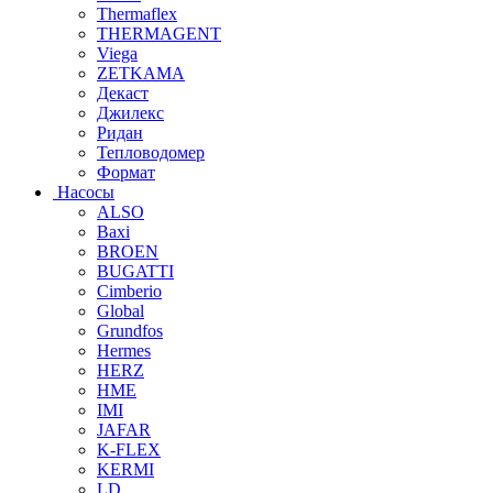
Thermaflex
THERMAGENT
Viega
ZETKAMA
Декаст
Джилекс
Ридан
Тепловодомер
Формат
Насосы
ALSO
Baxi
BROEN
BUGATTI
Cimberio
Global
Grundfos
Hermes
HERZ
HME
IMI
JAFAR
K-FLEX
KERMI
LD