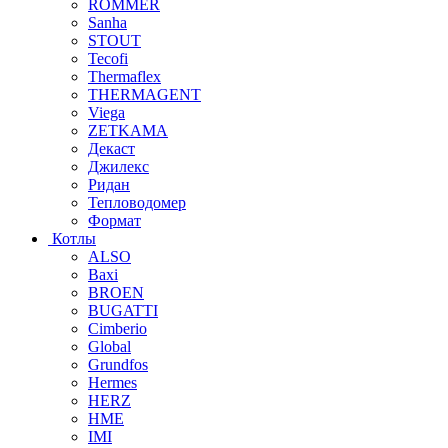
ROMMER
Sanha
STOUT
Tecofi
Thermaflex
THERMAGENT
Viega
ZETKAMA
Декаст
Джилекс
Ридан
Тепловодомер
Формат
Котлы
ALSO
Baxi
BROEN
BUGATTI
Cimberio
Global
Grundfos
Hermes
HERZ
HME
IMI