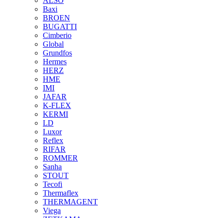
ALSO
Baxi
BROEN
BUGATTI
Cimberio
Global
Grundfos
Hermes
HERZ
HME
IMI
JAFAR
K-FLEX
KERMI
LD
Luxor
Reflex
RIFAR
ROMMER
Sanha
STOUT
Tecofi
Thermaflex
THERMAGENT
Viega