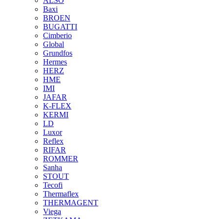
ALSO
Baxi
BROEN
BUGATTI
Cimberio
Global
Grundfos
Hermes
HERZ
HME
IMI
JAFAR
K-FLEX
KERMI
LD
Luxor
Reflex
RIFAR
ROMMER
Sanha
STOUT
Tecofi
Thermaflex
THERMAGENT
Viega