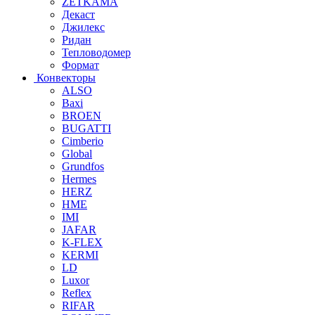
ZETKAMA
Декаст
Джилекс
Ридан
Тепловодомер
Формат
Конвекторы
ALSO
Baxi
BROEN
BUGATTI
Cimberio
Global
Grundfos
Hermes
HERZ
HME
IMI
JAFAR
K-FLEX
KERMI
LD
Luxor
Reflex
RIFAR