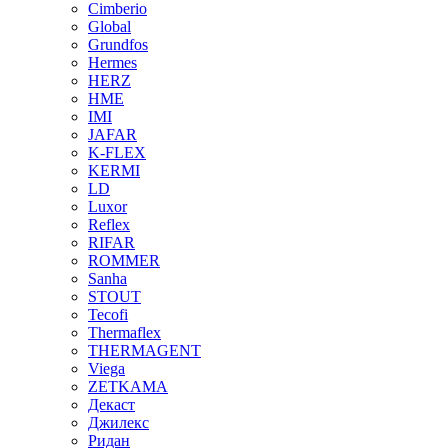
Cimberio
Global
Grundfos
Hermes
HERZ
HME
IMI
JAFAR
K-FLEX
KERMI
LD
Luxor
Reflex
RIFAR
ROMMER
Sanha
STOUT
Tecofi
Thermaflex
THERMAGENT
Viega
ZETKAMA
Декаст
Джилекс
Ридан