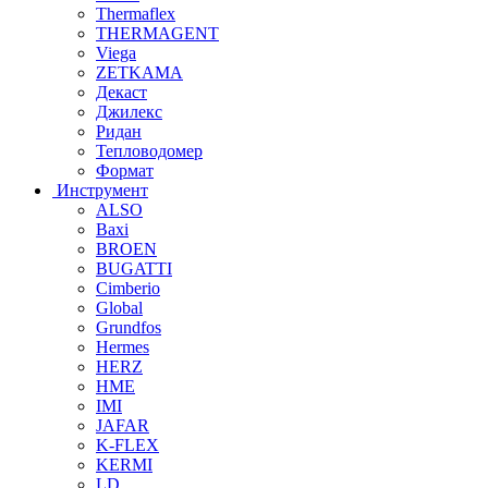
Thermaflex
THERMAGENT
Viega
ZETKAMA
Декаст
Джилекс
Ридан
Тепловодомер
Формат
Инструмент
ALSO
Baxi
BROEN
BUGATTI
Cimberio
Global
Grundfos
Hermes
HERZ
HME
IMI
JAFAR
K-FLEX
KERMI
LD