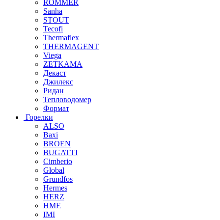
ROMMER
Sanha
STOUT
Tecofi
Thermaflex
THERMAGENT
Viega
ZETKAMA
Декаст
Джилекс
Ридан
Тепловодомер
Формат
Горелки
ALSO
Baxi
BROEN
BUGATTI
Cimberio
Global
Grundfos
Hermes
HERZ
HME
IMI