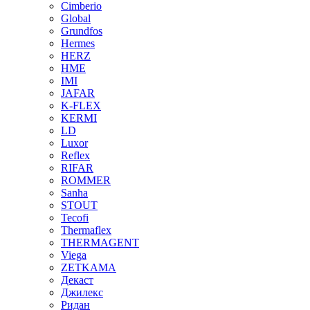
Cimberio
Global
Grundfos
Hermes
HERZ
HME
IMI
JAFAR
K-FLEX
KERMI
LD
Luxor
Reflex
RIFAR
ROMMER
Sanha
STOUT
Tecofi
Thermaflex
THERMAGENT
Viega
ZETKAMA
Декаст
Джилекс
Ридан