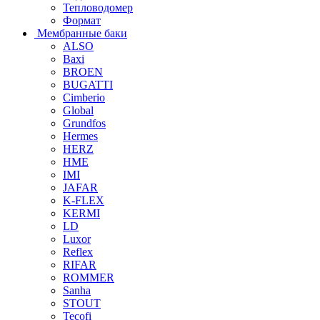
Тепловодомер
Формат
Мембранные баки
ALSO
Baxi
BROEN
BUGATTI
Cimberio
Global
Grundfos
Hermes
HERZ
HME
IMI
JAFAR
K-FLEX
KERMI
LD
Luxor
Reflex
RIFAR
ROMMER
Sanha
STOUT
Tecofi