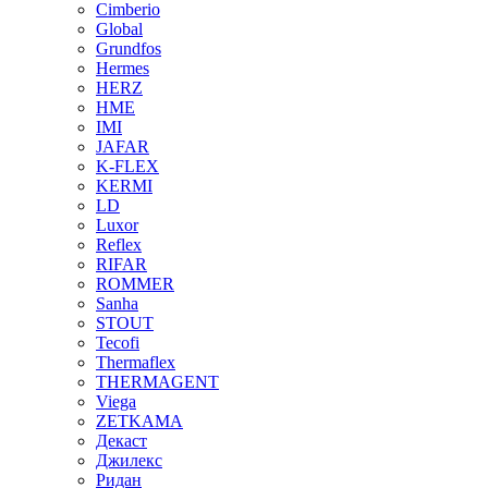
Cimberio
Global
Grundfos
Hermes
HERZ
HME
IMI
JAFAR
K-FLEX
KERMI
LD
Luxor
Reflex
RIFAR
ROMMER
Sanha
STOUT
Tecofi
Thermaflex
THERMAGENT
Viega
ZETKAMA
Декаст
Джилекс
Ридан