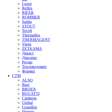
Luxor
Reflex
RIFAR
ROMMER
Sanha
STOUT
Tecofi
Thermaflex
THERMAGENT
Viega
ZETKAMA
Декаст
Джилекс
Ридан
Тепловодомер
Формат
СТМ
ALSO
Baxi
BROEN
BUGATTI
Cimberio
Global
Grundfos
Hermes