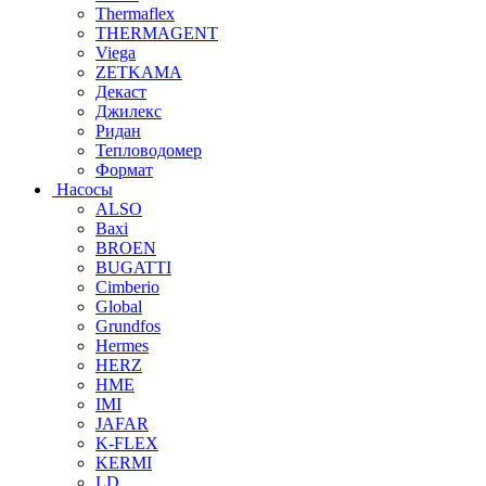
Thermaflex
THERMAGENT
Viega
ZETKAMA
Декаст
Джилекс
Ридан
Тепловодомер
Формат
Насосы
ALSO
Baxi
BROEN
BUGATTI
Cimberio
Global
Grundfos
Hermes
HERZ
HME
IMI
JAFAR
K-FLEX
KERMI
LD