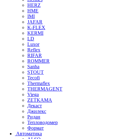
HERZ
HME
IMI
JAFAR
K-FLEX
KERMI
LD
Luxor
Reflex
RIFAR
ROMMER
Sanha
STOUT
Tecofi
Thermaflex
THERMAGENT
Viega
ZETKAMA
Декаст
Джилекс
Ридан
Тепловодомер
Формат
Автоматика