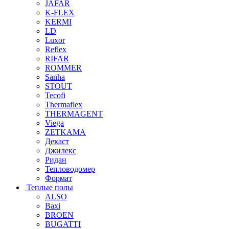
JAFAR
K-FLEX
KERMI
LD
Luxor
Reflex
RIFAR
ROMMER
Sanha
STOUT
Tecofi
Thermaflex
THERMAGENT
Viega
ZETKAMA
Декаст
Джилекс
Ридан
Тепловодомер
Формат
Теплые полы
ALSO
Baxi
BROEN
BUGATTI