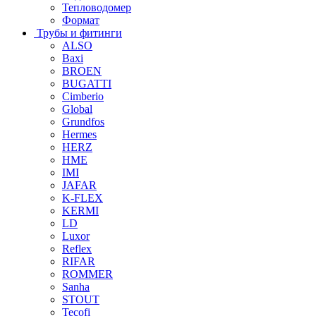
Тепловодомер
Формат
Трубы и фитинги
ALSO
Baxi
BROEN
BUGATTI
Cimberio
Global
Grundfos
Hermes
HERZ
HME
IMI
JAFAR
K-FLEX
KERMI
LD
Luxor
Reflex
RIFAR
ROMMER
Sanha
STOUT
Tecofi