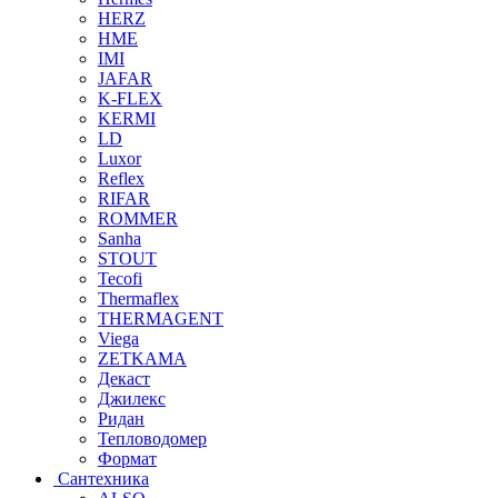
HERZ
HME
IMI
JAFAR
K-FLEX
KERMI
LD
Luxor
Reflex
RIFAR
ROMMER
Sanha
STOUT
Tecofi
Thermaflex
THERMAGENT
Viega
ZETKAMA
Декаст
Джилекс
Ридан
Тепловодомер
Формат
Сантехника