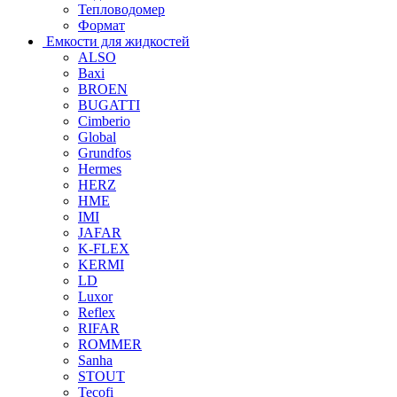
Тепловодомер
Формат
Емкости для жидкостей
ALSO
Baxi
BROEN
BUGATTI
Cimberio
Global
Grundfos
Hermes
HERZ
HME
IMI
JAFAR
K-FLEX
KERMI
LD
Luxor
Reflex
RIFAR
ROMMER
Sanha
STOUT
Tecofi