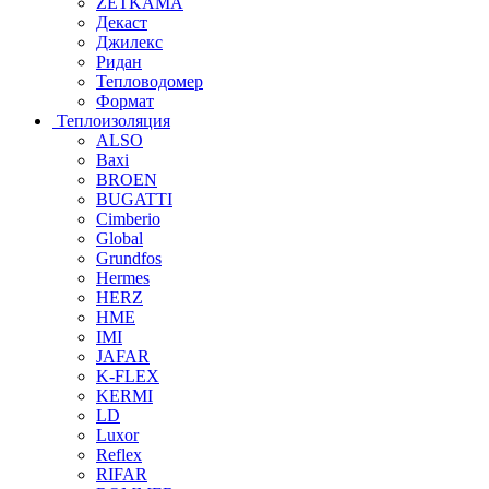
ZETKAMA
Декаст
Джилекс
Ридан
Тепловодомер
Формат
Теплоизоляция
ALSO
Baxi
BROEN
BUGATTI
Cimberio
Global
Grundfos
Hermes
HERZ
HME
IMI
JAFAR
K-FLEX
KERMI
LD
Luxor
Reflex
RIFAR