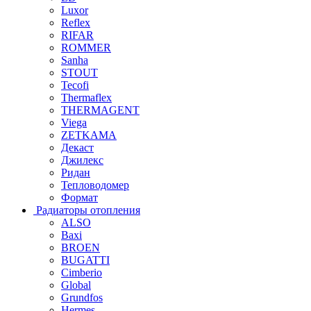
Luxor
Reflex
RIFAR
ROMMER
Sanha
STOUT
Tecofi
Thermaflex
THERMAGENT
Viega
ZETKAMA
Декаст
Джилекс
Ридан
Тепловодомер
Формат
Радиаторы отопления
ALSO
Baxi
BROEN
BUGATTI
Cimberio
Global
Grundfos
Hermes