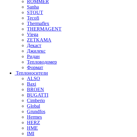
ROMMER
Sanha
STOUT
Tecofi
Thermaflex
THERMAGENT
Viega
ZETKAMA
Декаст
Джилекс
Ридан
Тепловодомер
Формат
Теплоносители
ALSO
Baxi
BROEN
BUGATTI
Cimberio
Global
Grundfos
Hermes
HERZ
HME
IMI