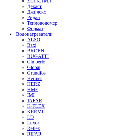
ZETKAMA
Декаст
Джилекс
Ридан
Тепловодомер
Формат
Водонагреватели
ALSO
Baxi
BROEN
BUGATTI
Cimberio
Global
Grundfos
Hermes
HERZ
HME
IMI
JAFAR
K-FLEX
KERMI
LD
Luxor
Reflex
RIFAR