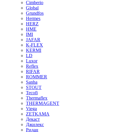
Cimberio
Global
Grundfos
Hermes
HERZ
HME
IMI
JAFAR
K-FLEX
KERMI
LD
Luxor
Reflex
RIFAR
ROMMER
Sanha
STOUT
Tecofi
Thermaflex
THERMAGENT
Viega
ZETKAMA
Декаст
Джилекс
Ридан