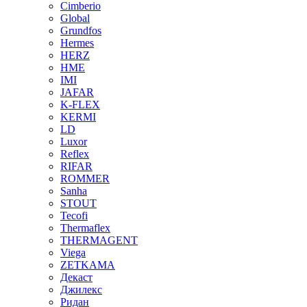
Cimberio
Global
Grundfos
Hermes
HERZ
HME
IMI
JAFAR
K-FLEX
KERMI
LD
Luxor
Reflex
RIFAR
ROMMER
Sanha
STOUT
Tecofi
Thermaflex
THERMAGENT
Viega
ZETKAMA
Декаст
Джилекс
Ридан