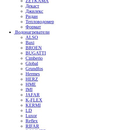
ZETKAMA
Декаст
Джилекс
Ридан
Тепловодомер
Формат
Водонагреватели
ALSO
Baxi
BROEN
BUGATTI
Cimberio
Global
Grundfos
Hermes
HERZ
HME
IMI
JAFAR
K-FLEX
KERMI
LD
Luxor
Reflex
RIFAR