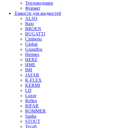
Тепловодомер
Формат
Емкости для жидкостей
ALSO
Baxi
BROEN
BUGATTI
Cimberio
Global
Grundfos
Hermes
HERZ
HME
IMI
JAFAR
K-FLEX
KERMI
LD
Luxor
Reflex
RIFAR
ROMMER
Sanha
STOUT
Tecofi