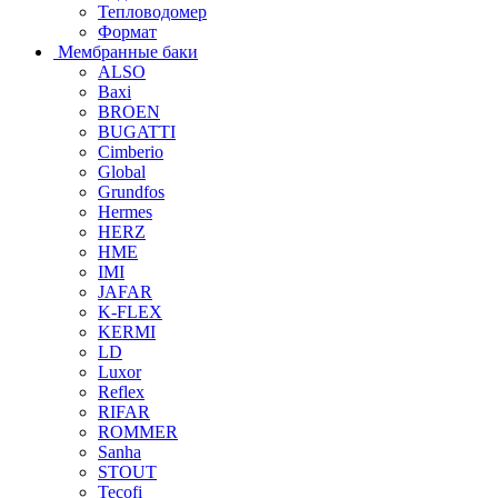
Тепловодомер
Формат
Мембранные баки
ALSO
Baxi
BROEN
BUGATTI
Cimberio
Global
Grundfos
Hermes
HERZ
HME
IMI
JAFAR
K-FLEX
KERMI
LD
Luxor
Reflex
RIFAR
ROMMER
Sanha
STOUT
Tecofi