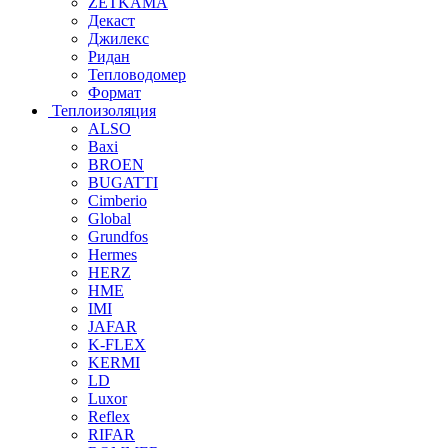
ZETKAMA
Декаст
Джилекс
Ридан
Тепловодомер
Формат
Теплоизоляция
ALSO
Baxi
BROEN
BUGATTI
Cimberio
Global
Grundfos
Hermes
HERZ
HME
IMI
JAFAR
K-FLEX
KERMI
LD
Luxor
Reflex
RIFAR