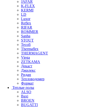
JAFAR
K-FLEX
KERMI
LD
Luxor
Reflex
RIFAR
ROMMER
Sanha
STOUT
Tecofi
Thermaflex
THERMAGENT
Viega
ZETKAMA
Декаст
Джилекс
Ридан
Тепловодомер
Формат
Теплые полы
ALSO
Baxi
BROEN
BUGATTI