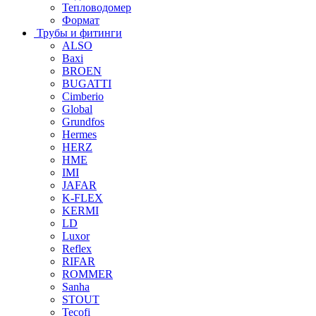
Тепловодомер
Формат
Трубы и фитинги
ALSO
Baxi
BROEN
BUGATTI
Cimberio
Global
Grundfos
Hermes
HERZ
HME
IMI
JAFAR
K-FLEX
KERMI
LD
Luxor
Reflex
RIFAR
ROMMER
Sanha
STOUT
Tecofi