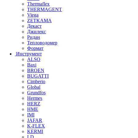
Thermaflex
THERMAGENT
Viega
ZETKAMA
Декаст
Джилекс
Ридан
Тепловодомер
Формат
Инструмент
ALSO
Baxi
BROEN
BUGATTI
Cimberio
Global
Grundfos
Hermes
HERZ
HME
IMI
JAFAR
K-FLEX
KERMI
LD