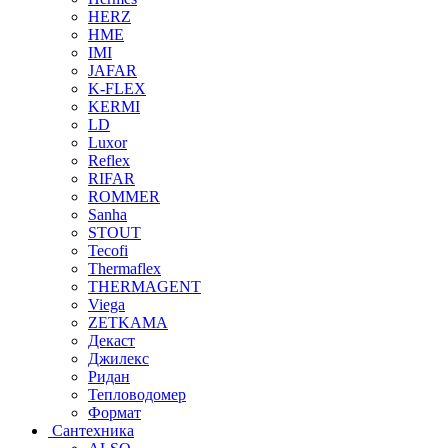
HERZ
HME
IMI
JAFAR
K-FLEX
KERMI
LD
Luxor
Reflex
RIFAR
ROMMER
Sanha
STOUT
Tecofi
Thermaflex
THERMAGENT
Viega
ZETKAMA
Декаст
Джилекс
Ридан
Тепловодомер
Формат
Сантехника