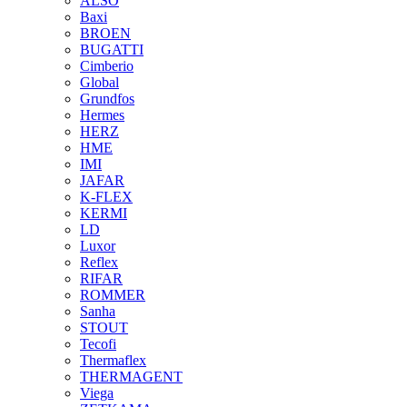
ALSO
Baxi
BROEN
BUGATTI
Cimberio
Global
Grundfos
Hermes
HERZ
HME
IMI
JAFAR
K-FLEX
KERMI
LD
Luxor
Reflex
RIFAR
ROMMER
Sanha
STOUT
Tecofi
Thermaflex
THERMAGENT
Viega