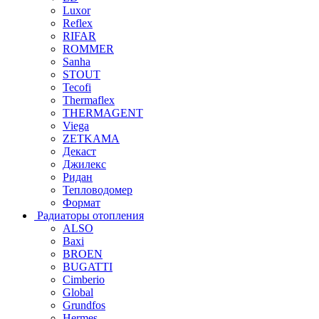
Luxor
Reflex
RIFAR
ROMMER
Sanha
STOUT
Tecofi
Thermaflex
THERMAGENT
Viega
ZETKAMA
Декаст
Джилекс
Ридан
Тепловодомер
Формат
Радиаторы отопления
ALSO
Baxi
BROEN
BUGATTI
Cimberio
Global
Grundfos
Hermes