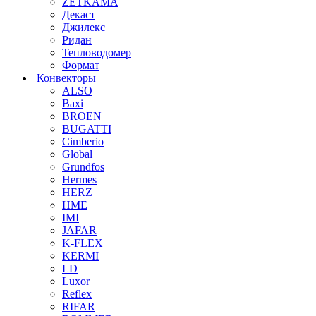
ZETKAMA
Декаст
Джилекс
Ридан
Тепловодомер
Формат
Конвекторы
ALSO
Baxi
BROEN
BUGATTI
Cimberio
Global
Grundfos
Hermes
HERZ
HME
IMI
JAFAR
K-FLEX
KERMI
LD
Luxor
Reflex
RIFAR