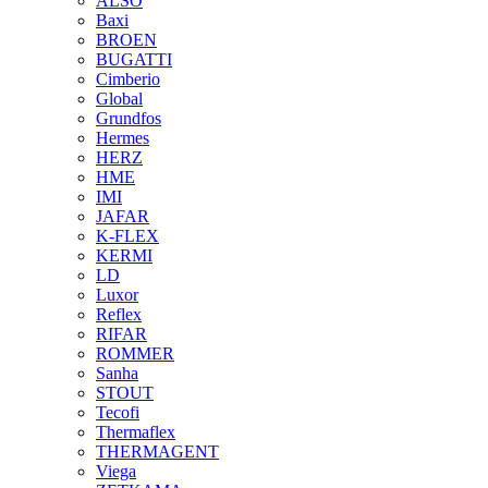
ALSO
Baxi
BROEN
BUGATTI
Cimberio
Global
Grundfos
Hermes
HERZ
HME
IMI
JAFAR
K-FLEX
KERMI
LD
Luxor
Reflex
RIFAR
ROMMER
Sanha
STOUT
Tecofi
Thermaflex
THERMAGENT
Viega