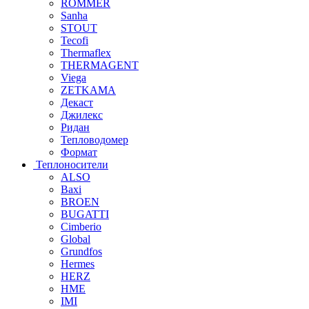
ROMMER
Sanha
STOUT
Tecofi
Thermaflex
THERMAGENT
Viega
ZETKAMA
Декаст
Джилекс
Ридан
Тепловодомер
Формат
Теплоносители
ALSO
Baxi
BROEN
BUGATTI
Cimberio
Global
Grundfos
Hermes
HERZ
HME
IMI