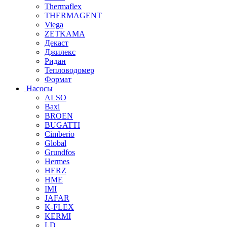
Thermaflex
THERMAGENT
Viega
ZETKAMA
Декаст
Джилекс
Ридан
Тепловодомер
Формат
Насосы
ALSO
Baxi
BROEN
BUGATTI
Cimberio
Global
Grundfos
Hermes
HERZ
HME
IMI
JAFAR
K-FLEX
KERMI
LD