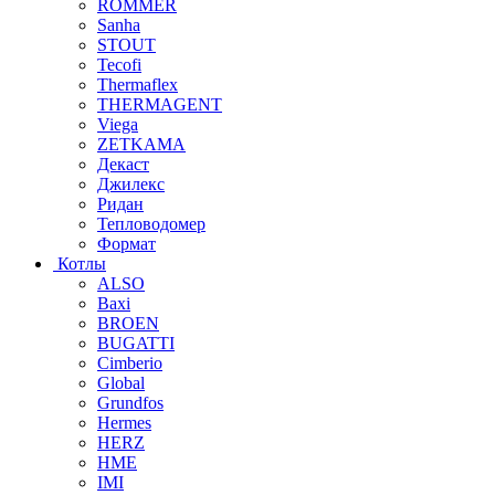
ROMMER
Sanha
STOUT
Tecofi
Thermaflex
THERMAGENT
Viega
ZETKAMA
Декаст
Джилекс
Ридан
Тепловодомер
Формат
Котлы
ALSO
Baxi
BROEN
BUGATTI
Cimberio
Global
Grundfos
Hermes
HERZ
HME
IMI