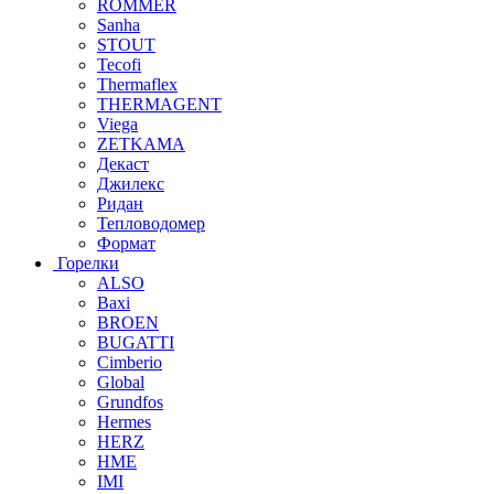
ROMMER
Sanha
STOUT
Tecofi
Thermaflex
THERMAGENT
Viega
ZETKAMA
Декаст
Джилекс
Ридан
Тепловодомер
Формат
Горелки
ALSO
Baxi
BROEN
BUGATTI
Cimberio
Global
Grundfos
Hermes
HERZ
HME
IMI