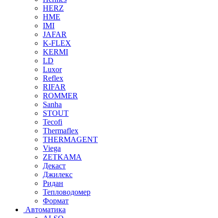
HERZ
HME
IMI
JAFAR
K-FLEX
KERMI
LD
Luxor
Reflex
RIFAR
ROMMER
Sanha
STOUT
Tecofi
Thermaflex
THERMAGENT
Viega
ZETKAMA
Декаст
Джилекс
Ридан
Тепловодомер
Формат
Автоматика