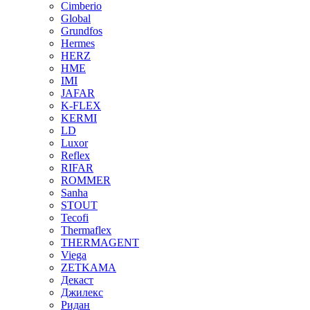
Cimberio
Global
Grundfos
Hermes
HERZ
HME
IMI
JAFAR
K-FLEX
KERMI
LD
Luxor
Reflex
RIFAR
ROMMER
Sanha
STOUT
Tecofi
Thermaflex
THERMAGENT
Viega
ZETKAMA
Декаст
Джилекс
Ридан