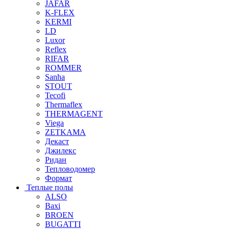
JAFAR
K-FLEX
KERMI
LD
Luxor
Reflex
RIFAR
ROMMER
Sanha
STOUT
Tecofi
Thermaflex
THERMAGENT
Viega
ZETKAMA
Декаст
Джилекс
Ридан
Тепловодомер
Формат
Теплые полы
ALSO
Baxi
BROEN
BUGATTI