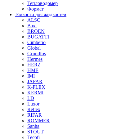
Тепловодомер
Формат
Емкости для жидкостей
ALSO
Baxi
BROEN
BUGATTI
Cimberio
Global
Grundfos
Hermes
HERZ
HME
IMI
JAFAR
K-FLEX
KERMI
LD
Luxor
Reflex
RIFAR
ROMMER
Sanha
STOUT
Tecofi