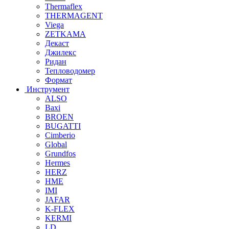
Thermaflex
THERMAGENT
Viega
ZETKAMA
Декаст
Джилекс
Ридан
Тепловодомер
Формат
Инструмент
ALSO
Baxi
BROEN
BUGATTI
Cimberio
Global
Grundfos
Hermes
HERZ
HME
IMI
JAFAR
K-FLEX
KERMI
LD