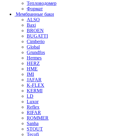
Тепловодомер
Формат
Мембранные баки
ALSO
Baxi
BROEN
BUGATTI
Cimberio
Global
Grundfos
Hermes
HERZ
HME
IMI
JAFAR
K-FLEX
KERMI
LD
Luxor
Reflex
RIFAR
ROMMER
Sanha
STOUT
Tecofi