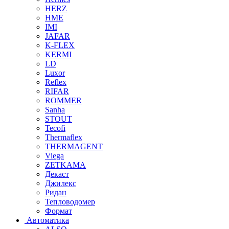
HERZ
HME
IMI
JAFAR
K-FLEX
KERMI
LD
Luxor
Reflex
RIFAR
ROMMER
Sanha
STOUT
Tecofi
Thermaflex
THERMAGENT
Viega
ZETKAMA
Декаст
Джилекс
Ридан
Тепловодомер
Формат
Автоматика