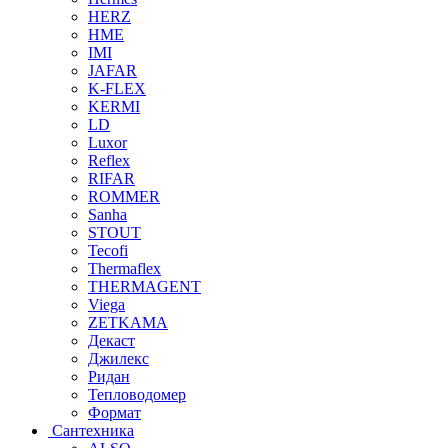
HERZ
HME
IMI
JAFAR
K-FLEX
KERMI
LD
Luxor
Reflex
RIFAR
ROMMER
Sanha
STOUT
Tecofi
Thermaflex
THERMAGENT
Viega
ZETKAMA
Декаст
Джилекс
Ридан
Тепловодомер
Формат
Сантехника