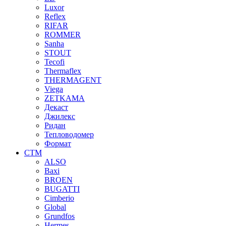
Luxor
Reflex
RIFAR
ROMMER
Sanha
STOUT
Tecofi
Thermaflex
THERMAGENT
Viega
ZETKAMA
Декаст
Джилекс
Ридан
Тепловодомер
Формат
СТМ
ALSO
Baxi
BROEN
BUGATTI
Cimberio
Global
Grundfos
Hermes