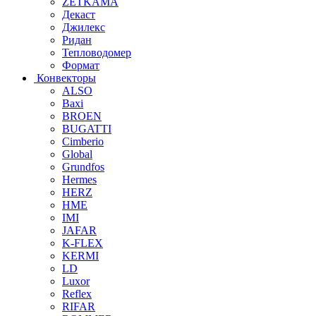
ZETKAMA
Декаст
Джилекс
Ридан
Тепловодомер
Формат
Конвекторы
ALSO
Baxi
BROEN
BUGATTI
Cimberio
Global
Grundfos
Hermes
HERZ
HME
IMI
JAFAR
K-FLEX
KERMI
LD
Luxor
Reflex
RIFAR