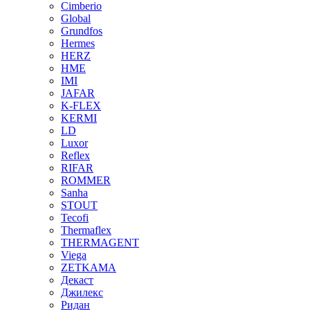
Cimberio
Global
Grundfos
Hermes
HERZ
HME
IMI
JAFAR
K-FLEX
KERMI
LD
Luxor
Reflex
RIFAR
ROMMER
Sanha
STOUT
Tecofi
Thermaflex
THERMAGENT
Viega
ZETKAMA
Декаст
Джилекс
Ридан