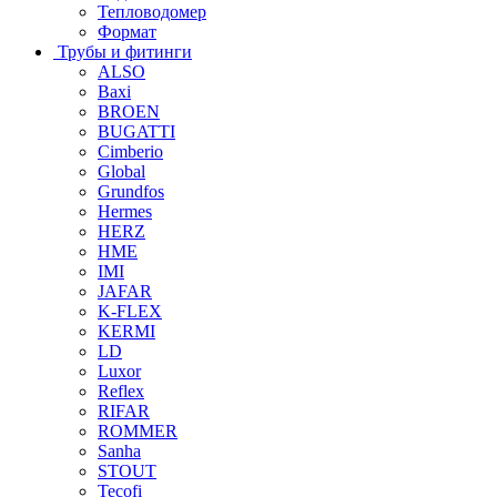
Тепловодомер
Формат
Трубы и фитинги
ALSO
Baxi
BROEN
BUGATTI
Cimberio
Global
Grundfos
Hermes
HERZ
HME
IMI
JAFAR
K-FLEX
KERMI
LD
Luxor
Reflex
RIFAR
ROMMER
Sanha
STOUT
Tecofi