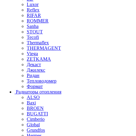
Luxor
Reflex
RIFAR
ROMMER
Sanha
STOUT
Tecofi
Thermaflex
THERMAGENT
Viega
ZETKAMA
Декаст
Джилекс
Ридан
Тепловодомер
Формат
Радиаторы отопления
ALSO
Baxi
BROEN
BUGATTI
Cimberio
Global
Grundfos
Hermes