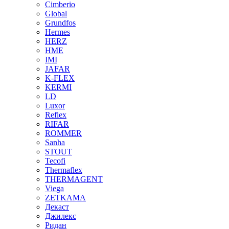
Cimberio
Global
Grundfos
Hermes
HERZ
HME
IMI
JAFAR
K-FLEX
KERMI
LD
Luxor
Reflex
RIFAR
ROMMER
Sanha
STOUT
Tecofi
Thermaflex
THERMAGENT
Viega
ZETKAMA
Декаст
Джилекс
Ридан