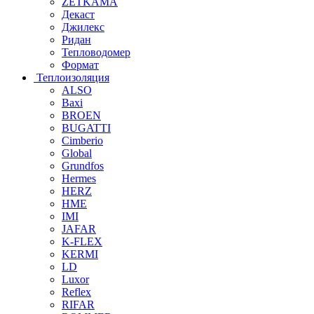
ZETKAMA
Декаст
Джилекс
Ридан
Тепловодомер
Формат
Теплоизоляция
ALSO
Baxi
BROEN
BUGATTI
Cimberio
Global
Grundfos
Hermes
HERZ
HME
IMI
JAFAR
K-FLEX
KERMI
LD
Luxor
Reflex
RIFAR