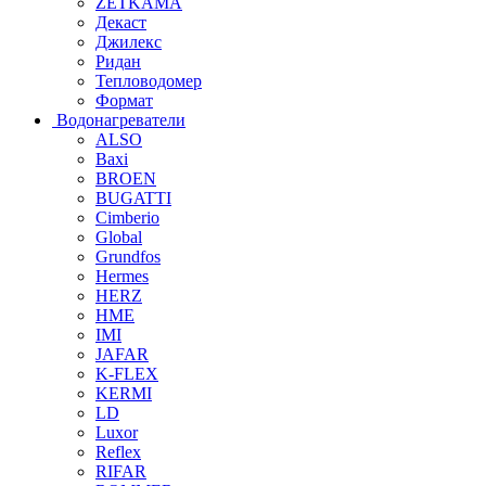
ZETKAMA
Декаст
Джилекс
Ридан
Тепловодомер
Формат
Водонагреватели
ALSO
Baxi
BROEN
BUGATTI
Cimberio
Global
Grundfos
Hermes
HERZ
HME
IMI
JAFAR
K-FLEX
KERMI
LD
Luxor
Reflex
RIFAR