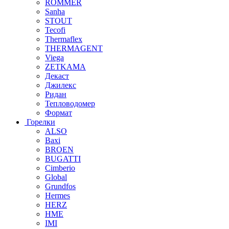
ROMMER
Sanha
STOUT
Tecofi
Thermaflex
THERMAGENT
Viega
ZETKAMA
Декаст
Джилекс
Ридан
Тепловодомер
Формат
Горелки
ALSO
Baxi
BROEN
BUGATTI
Cimberio
Global
Grundfos
Hermes
HERZ
HME
IMI