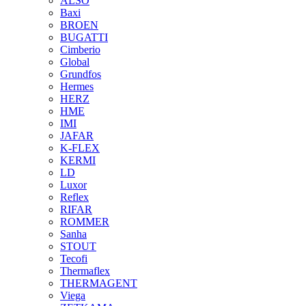
ALSO
Baxi
BROEN
BUGATTI
Cimberio
Global
Grundfos
Hermes
HERZ
HME
IMI
JAFAR
K-FLEX
KERMI
LD
Luxor
Reflex
RIFAR
ROMMER
Sanha
STOUT
Tecofi
Thermaflex
THERMAGENT
Viega