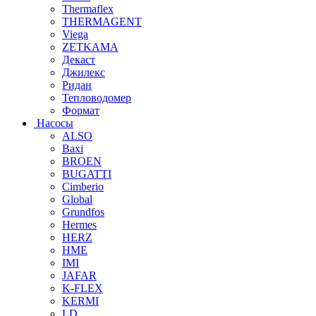
Thermaflex
THERMAGENT
Viega
ZETKAMA
Декаст
Джилекс
Ридан
Тепловодомер
Формат
Насосы
ALSO
Baxi
BROEN
BUGATTI
Cimberio
Global
Grundfos
Hermes
HERZ
HME
IMI
JAFAR
K-FLEX
KERMI
LD