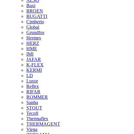
ALSO
Baxi
BROEN
BUGATTI
Cimberio
Global
Grundfos
Hermes
HERZ
HME
IMI
JAFAR
K-FLEX
KERMI
LD
Luxor
Reflex
RIFAR
ROMMER
Sanha
STOUT
Tecofi
Thermaflex
THERMAGENT
Viega