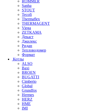
ROMMER
Sanha
STOUT
Tecofi
Thermaflex
THERMAGENT
Viega
ZETKAMA
Декаст
Джилекс
Ридан
Тепловодомер
Формат
Котлы
ALSO
Baxi
BROEN
BUGATTI
Cimberio
Global
Grundfos
Hermes
HERZ
HME
IMI