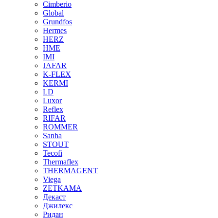
Cimberio
Global
Grundfos
Hermes
HERZ
HME
IMI
JAFAR
K-FLEX
KERMI
LD
Luxor
Reflex
RIFAR
ROMMER
Sanha
STOUT
Tecofi
Thermaflex
THERMAGENT
Viega
ZETKAMA
Декаст
Джилекс
Ридан