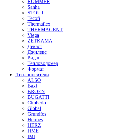
ROMMER
Sanha
STOUT
Tecofi
Thermaflex
THERMAGENT
Viega
ZETKAMA
Декаст
Джилекс
Ридан
Тепловодомер
Формат
Теплоносители
ALSO
Baxi
BROEN
BUGATTI
Cimberio
Global
Grundfos
Hermes
HERZ
HME
IMI