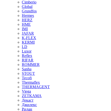
Cimberio
Global
Grundfos
Hermes
HERZ
HME
IMI
JAFAR
K-FLEX
KERMI
LD
Luxor
Reflex
RIFAR
ROMMER
Sanha
STOUT
Tecofi
Thermaflex
THERMAGENT
Viega
ZETKAMA
Декаст
Джилекс
Ридан