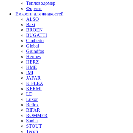
Тепловодомер
Формат
Емкости для жидкостей
ALSO
Baxi
BROEN
BUGATTI
Cimberio
Global
Grundfos
Hermes
HERZ
HME
IMI
JAFAR
K-FLEX
KERMI
LD
Luxor
Reflex
RIFAR
ROMMER
Sanha
STOUT
Tecofi