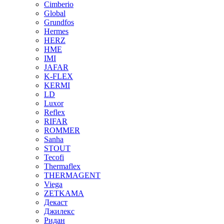
Cimberio
Global
Grundfos
Hermes
HERZ
HME
IMI
JAFAR
K-FLEX
KERMI
LD
Luxor
Reflex
RIFAR
ROMMER
Sanha
STOUT
Tecofi
Thermaflex
THERMAGENT
Viega
ZETKAMA
Декаст
Джилекс
Ридан