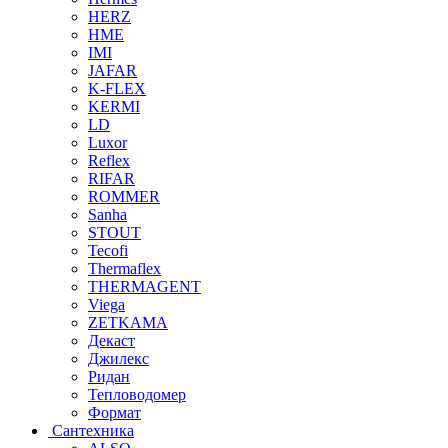
HERZ
HME
IMI
JAFAR
K-FLEX
KERMI
LD
Luxor
Reflex
RIFAR
ROMMER
Sanha
STOUT
Tecofi
Thermaflex
THERMAGENT
Viega
ZETKAMA
Декаст
Джилекс
Ридан
Тепловодомер
Формат
Сантехника