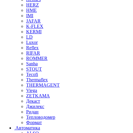
HERZ
HME
IMI
JAFAR
K-FLEX
KERMI
LD
Luxor
Reflex
RIFAR
ROMMER
Sanha
STOUT
Tecofi
Thermaflex
THERMAGENT
Viega
ZETKAMA
Декаст
Джилекс
Ридан
Тепловодомер
Формат
Автоматика