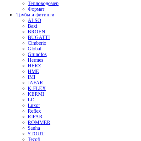
Тепловодомер
Формат
Трубы и фитинги
ALSO
Baxi
BROEN
BUGATTI
Cimberio
Global
Grundfos
Hermes
HERZ
HME
IMI
JAFAR
K-FLEX
KERMI
LD
Luxor
Reflex
RIFAR
ROMMER
Sanha
STOUT
Tecofi