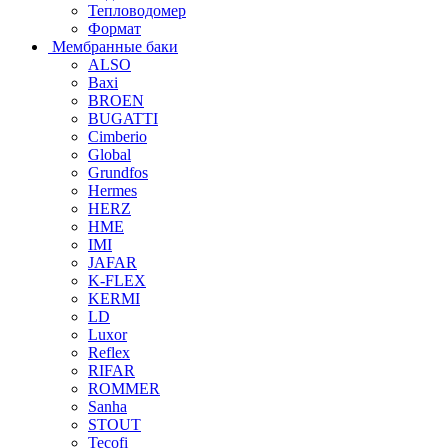
Тепловодомер
Формат
Мембранные баки
ALSO
Baxi
BROEN
BUGATTI
Cimberio
Global
Grundfos
Hermes
HERZ
HME
IMI
JAFAR
K-FLEX
KERMI
LD
Luxor
Reflex
RIFAR
ROMMER
Sanha
STOUT
Tecofi