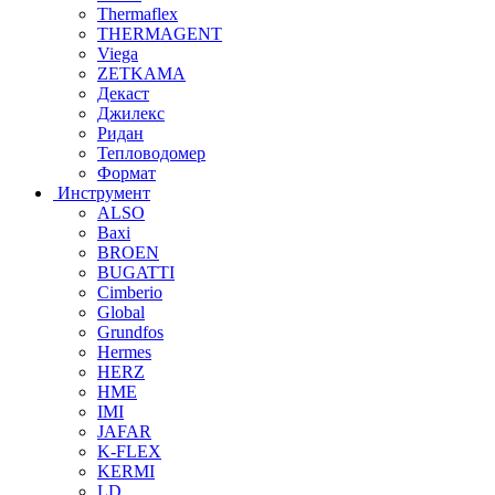
Thermaflex
THERMAGENT
Viega
ZETKAMA
Декаст
Джилекс
Ридан
Тепловодомер
Формат
Инструмент
ALSO
Baxi
BROEN
BUGATTI
Cimberio
Global
Grundfos
Hermes
HERZ
HME
IMI
JAFAR
K-FLEX
KERMI
LD