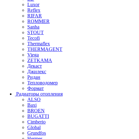
Luxor
Reflex
RIFAR
ROMMER
Sanha
STOUT
Tecofi
Thermaflex
THERMAGENT
Viega
ZETKAMA
Декаст
Джилекс
Ридан
Тепловодомер
Формат
Радиаторы отопления
ALSO
Baxi
BROEN
BUGATTI
Cimberio
Global
Grundfos
Hermes