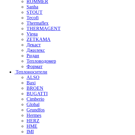
ROMMER
Sanha
STOUT
Tecofi
Thermaflex
THERMAGENT
Viega
ZETKAMA
Декаст
Джилекс
Ридан
Тепловодомер
Формат
Теплоносители
ALSO
Baxi
BROEN
BUGATTI
Cimberio
Global
Grundfos
Hermes
HERZ
HME
IMI