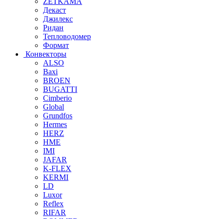
ZETKAMA
Декаст
Джилекс
Ридан
Тепловодомер
Формат
Конвекторы
ALSO
Baxi
BROEN
BUGATTI
Cimberio
Global
Grundfos
Hermes
HERZ
HME
IMI
JAFAR
K-FLEX
KERMI
LD
Luxor
Reflex
RIFAR