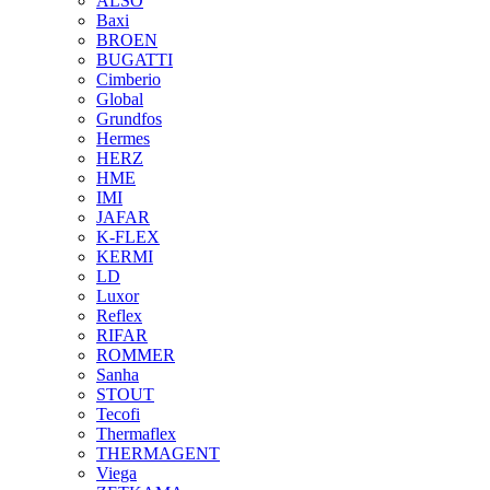
ALSO
Baxi
BROEN
BUGATTI
Cimberio
Global
Grundfos
Hermes
HERZ
HME
IMI
JAFAR
K-FLEX
KERMI
LD
Luxor
Reflex
RIFAR
ROMMER
Sanha
STOUT
Tecofi
Thermaflex
THERMAGENT
Viega