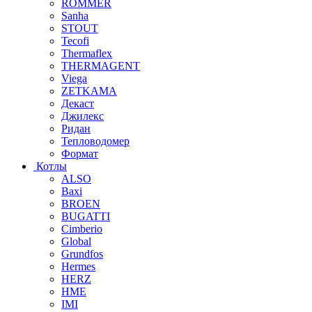
ROMMER
Sanha
STOUT
Tecofi
Thermaflex
THERMAGENT
Viega
ZETKAMA
Декаст
Джилекс
Ридан
Тепловодомер
Формат
Котлы
ALSO
Baxi
BROEN
BUGATTI
Cimberio
Global
Grundfos
Hermes
HERZ
HME
IMI