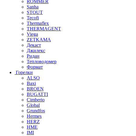
ROMMER
Sanha
STOUT
Tecofi
Thermaflex
THERMAGENT
Viega
ZETKAMA
Декаст
Джилекс
Ридан
Тепловодомер
Формат
Горелки
ALSO
Baxi
BROEN
BUGATTI
Cimberio
Global
Grundfos
Hermes
HERZ
HME
IMI