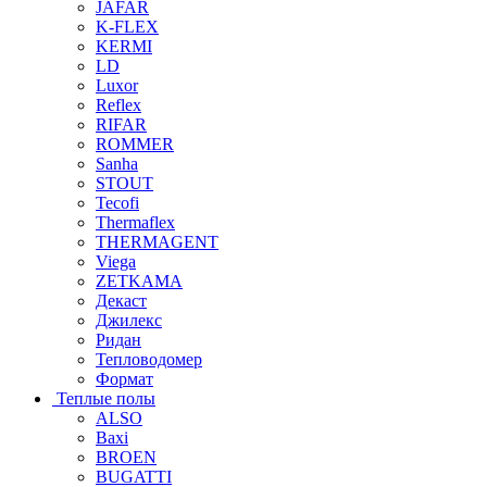
JAFAR
K-FLEX
KERMI
LD
Luxor
Reflex
RIFAR
ROMMER
Sanha
STOUT
Tecofi
Thermaflex
THERMAGENT
Viega
ZETKAMA
Декаст
Джилекс
Ридан
Тепловодомер
Формат
Теплые полы
ALSO
Baxi
BROEN
BUGATTI