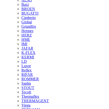
ALSO
Baxi
BROEN
BUGATTI
Cimberio
Global
Grundfos
Hermes
HERZ
HME
IMI
JAFAR
K-FLEX
KERMI
LD
Luxor
Reflex
RIFAR
ROMMER
Sanha
STOUT
Tecofi
Thermaflex
THERMAGENT
Viega