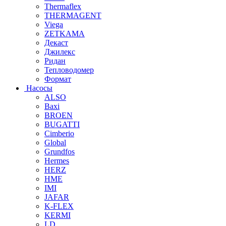
Thermaflex
THERMAGENT
Viega
ZETKAMA
Декаст
Джилекс
Ридан
Тепловодомер
Формат
Насосы
ALSO
Baxi
BROEN
BUGATTI
Cimberio
Global
Grundfos
Hermes
HERZ
HME
IMI
JAFAR
K-FLEX
KERMI
LD