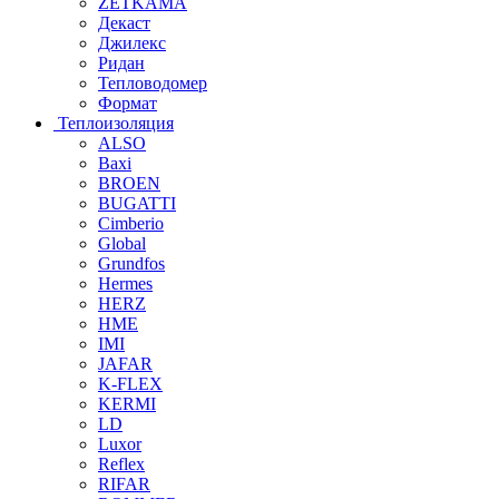
ZETKAMA
Декаст
Джилекс
Ридан
Тепловодомер
Формат
Теплоизоляция
ALSO
Baxi
BROEN
BUGATTI
Cimberio
Global
Grundfos
Hermes
HERZ
HME
IMI
JAFAR
K-FLEX
KERMI
LD
Luxor
Reflex
RIFAR