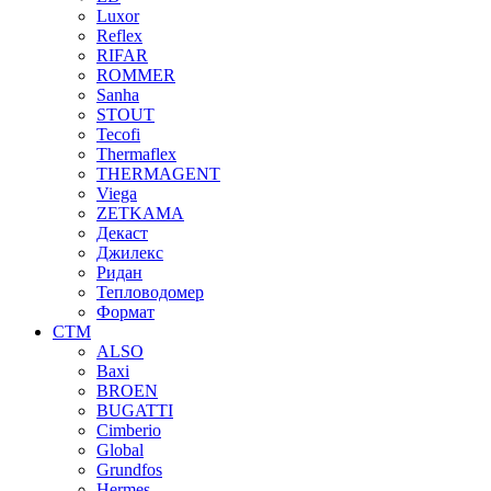
Luxor
Reflex
RIFAR
ROMMER
Sanha
STOUT
Tecofi
Thermaflex
THERMAGENT
Viega
ZETKAMA
Декаст
Джилекс
Ридан
Тепловодомер
Формат
СТМ
ALSO
Baxi
BROEN
BUGATTI
Cimberio
Global
Grundfos
Hermes