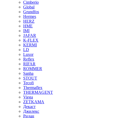
Cimberio
Global
Grundfos
Hermes
HERZ
HME
IMI
JAFAR
K-FLEX
KERMI
LD
Luxor
Reflex
RIFAR
ROMMER
Sanha
STOUT
Tecofi
Thermaflex
THERMAGENT
Viega
ZETKAMA
Декаст
Джилекс
Ридан