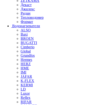
ZETKAMA
Декаст
Джилекс
Ридан
Тепловодомер
Формат
Водонагреватели
ALSO
Baxi
BROEN
BUGATTI
Cimberio
Global
Grundfos
Hermes
HERZ
HME
IMI
JAFAR
K-FLEX
KERMI
LD
Luxor
Reflex
RIFAR