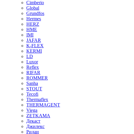
Cimberio
Global
Grundfos
Hermes
HERZ
HME
IMI
JAFAR
K-FLEX
KERMI
LD
Luxor
Reflex
RIFAR
ROMMER
Sanha
STOUT
Tecofi
Thermaflex
THERMAGENT
Viega
ZETKAMA
Декаст
Джилекс
Ридан