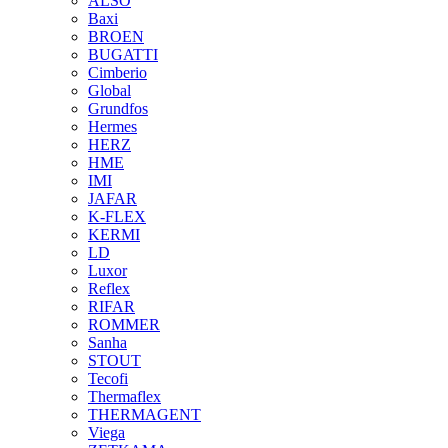
ALSO
Baxi
BROEN
BUGATTI
Cimberio
Global
Grundfos
Hermes
HERZ
HME
IMI
JAFAR
K-FLEX
KERMI
LD
Luxor
Reflex
RIFAR
ROMMER
Sanha
STOUT
Tecofi
Thermaflex
THERMAGENT
Viega