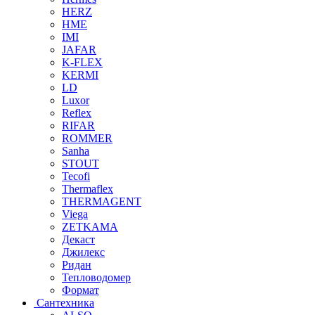
HERZ
HME
IMI
JAFAR
K-FLEX
KERMI
LD
Luxor
Reflex
RIFAR
ROMMER
Sanha
STOUT
Tecofi
Thermaflex
THERMAGENT
Viega
ZETKAMA
Декаст
Джилекс
Ридан
Тепловодомер
Формат
Сантехника