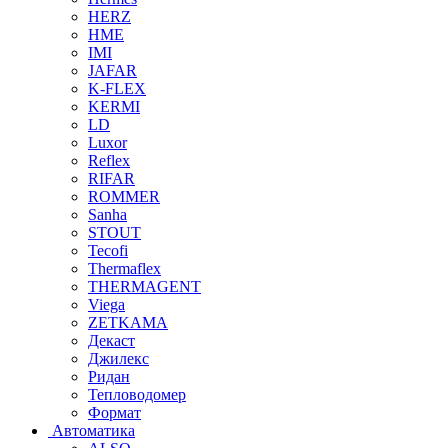
HERZ
HME
IMI
JAFAR
K-FLEX
KERMI
LD
Luxor
Reflex
RIFAR
ROMMER
Sanha
STOUT
Tecofi
Thermaflex
THERMAGENT
Viega
ZETKAMA
Декаст
Джилекс
Ридан
Тепловодомер
Формат
Автоматика