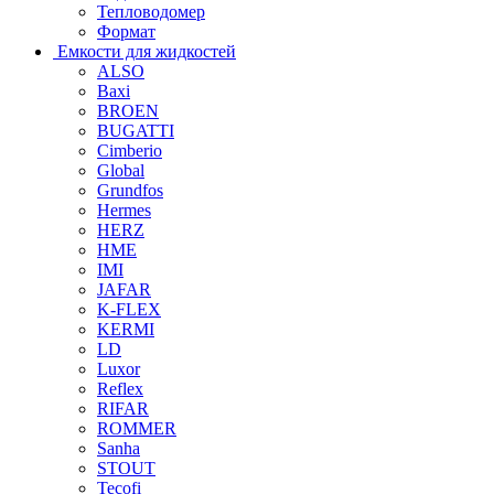
Тепловодомер
Формат
Емкости для жидкостей
ALSO
Baxi
BROEN
BUGATTI
Cimberio
Global
Grundfos
Hermes
HERZ
HME
IMI
JAFAR
K-FLEX
KERMI
LD
Luxor
Reflex
RIFAR
ROMMER
Sanha
STOUT
Tecofi