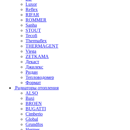
Luxor
Reflex
RIFAR
ROMMER
Sanha
STOUT
Tecofi
Thermaflex
THERMAGENT
Viega
ZETKAMA
Декаст
Джилекс
Ридан
Тепловодомер
Формат
Радиаторы отопления
ALSO
Baxi
BROEN
BUGATTI
Cimberio
Global
Grundfos
Hermes