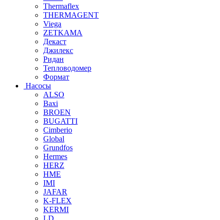
Thermaflex
THERMAGENT
Viega
ZETKAMA
Декаст
Джилекс
Ридан
Тепловодомер
Формат
Насосы
ALSO
Baxi
BROEN
BUGATTI
Cimberio
Global
Grundfos
Hermes
HERZ
HME
IMI
JAFAR
K-FLEX
KERMI
LD