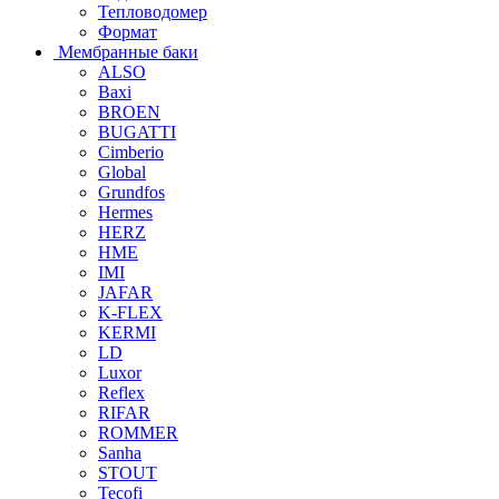
Тепловодомер
Формат
Мембранные баки
ALSO
Baxi
BROEN
BUGATTI
Cimberio
Global
Grundfos
Hermes
HERZ
HME
IMI
JAFAR
K-FLEX
KERMI
LD
Luxor
Reflex
RIFAR
ROMMER
Sanha
STOUT
Tecofi