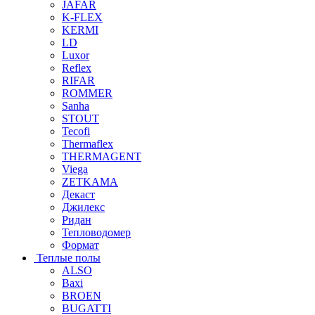
JAFAR
K-FLEX
KERMI
LD
Luxor
Reflex
RIFAR
ROMMER
Sanha
STOUT
Tecofi
Thermaflex
THERMAGENT
Viega
ZETKAMA
Декаст
Джилекс
Ридан
Тепловодомер
Формат
Теплые полы
ALSO
Baxi
BROEN
BUGATTI