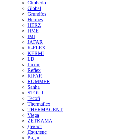
Cimberio
Global
Grundfos
Hermes
HERZ
HME
IMI
JAFAR
K-FLEX
KERMI
LD
Luxor
Reflex
RIFAR
ROMMER
Sanha
STOUT
Tecofi
Thermaflex
THERMAGENT
Viega
ZETKAMA
Декаст
Джилекс
Ридан