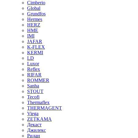
Cimberio
Global
Grundfos
Hermes
HERZ
HME
IMI
JAFAR
K-FLEX
KERMI
LD
Luxor
Reflex
RIFAR
ROMMER
Sanha
STOUT
Tecofi
Thermaflex
THERMAGENT
Viega
ZETKAMA
Декаст
Джилекс
Ридан