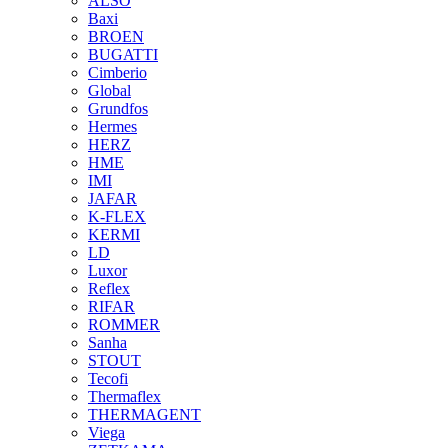
ALSO
Baxi
BROEN
BUGATTI
Cimberio
Global
Grundfos
Hermes
HERZ
HME
IMI
JAFAR
K-FLEX
KERMI
LD
Luxor
Reflex
RIFAR
ROMMER
Sanha
STOUT
Tecofi
Thermaflex
THERMAGENT
Viega