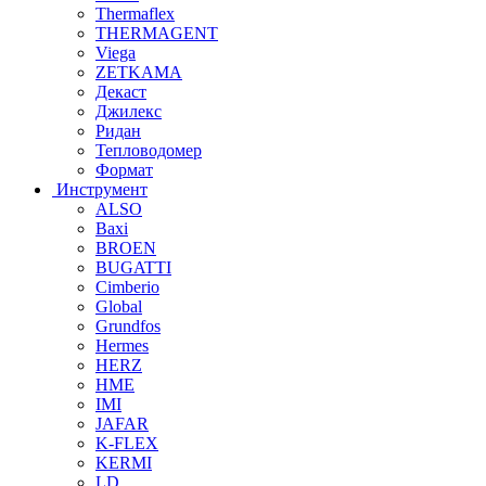
Thermaflex
THERMAGENT
Viega
ZETKAMA
Декаст
Джилекс
Ридан
Тепловодомер
Формат
Инструмент
ALSO
Baxi
BROEN
BUGATTI
Cimberio
Global
Grundfos
Hermes
HERZ
HME
IMI
JAFAR
K-FLEX
KERMI
LD