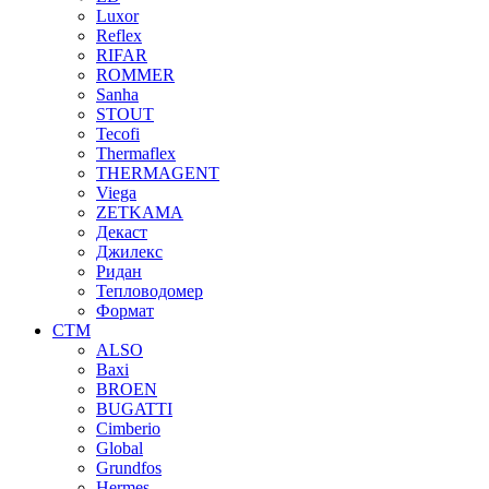
Luxor
Reflex
RIFAR
ROMMER
Sanha
STOUT
Tecofi
Thermaflex
THERMAGENT
Viega
ZETKAMA
Декаст
Джилекс
Ридан
Тепловодомер
Формат
СТМ
ALSO
Baxi
BROEN
BUGATTI
Cimberio
Global
Grundfos
Hermes