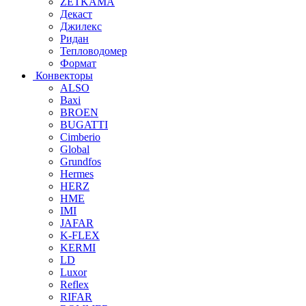
ZETKAMA
Декаст
Джилекс
Ридан
Тепловодомер
Формат
Конвекторы
ALSO
Baxi
BROEN
BUGATTI
Cimberio
Global
Grundfos
Hermes
HERZ
HME
IMI
JAFAR
K-FLEX
KERMI
LD
Luxor
Reflex
RIFAR