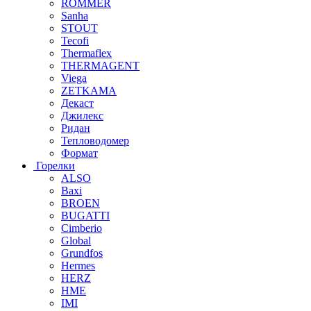
ROMMER
Sanha
STOUT
Tecofi
Thermaflex
THERMAGENT
Viega
ZETKAMA
Декаст
Джилекс
Ридан
Тепловодомер
Формат
Горелки
ALSO
Baxi
BROEN
BUGATTI
Cimberio
Global
Grundfos
Hermes
HERZ
HME
IMI