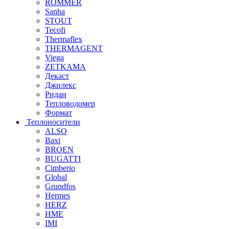
ROMMER
Sanha
STOUT
Tecofi
Thermaflex
THERMAGENT
Viega
ZETKAMA
Декаст
Джилекс
Ридан
Тепловодомер
Формат
Теплоносители
ALSO
Baxi
BROEN
BUGATTI
Cimberio
Global
Grundfos
Hermes
HERZ
HME
IMI