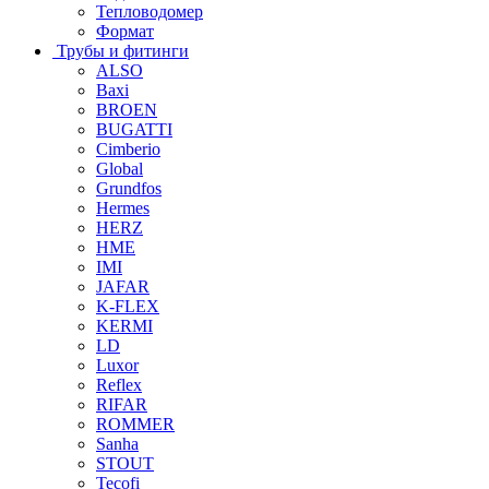
Тепловодомер
Формат
Трубы и фитинги
ALSO
Baxi
BROEN
BUGATTI
Cimberio
Global
Grundfos
Hermes
HERZ
HME
IMI
JAFAR
K-FLEX
KERMI
LD
Luxor
Reflex
RIFAR
ROMMER
Sanha
STOUT
Tecofi