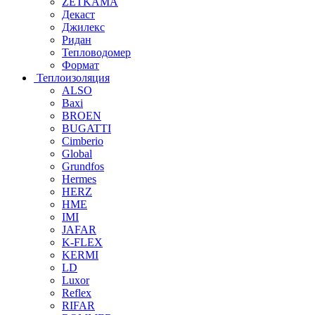
ZETKAMA
Декаст
Джилекс
Ридан
Тепловодомер
Формат
Теплоизоляция
ALSO
Baxi
BROEN
BUGATTI
Cimberio
Global
Grundfos
Hermes
HERZ
HME
IMI
JAFAR
K-FLEX
KERMI
LD
Luxor
Reflex
RIFAR