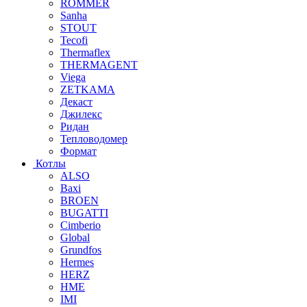
ROMMER
Sanha
STOUT
Tecofi
Thermaflex
THERMAGENT
Viega
ZETKAMA
Декаст
Джилекс
Ридан
Тепловодомер
Формат
Котлы
ALSO
Baxi
BROEN
BUGATTI
Cimberio
Global
Grundfos
Hermes
HERZ
HME
IMI