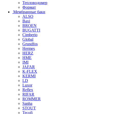
Тепловодомер
Формат
Мембранные баки
ALSO
Baxi
BROEN
BUGATTI
Cimberio
Global
Grundfos
Hermes
HERZ
HME
IMI
JAFAR
K-FLEX
KERMI
LD
Luxor
Reflex
RIFAR
ROMMER
Sanha
STOUT
Tecofi