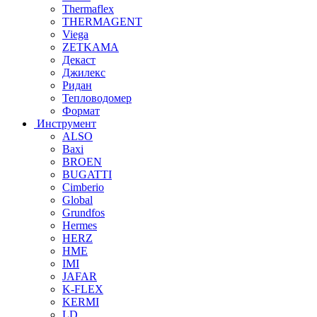
Thermaflex
THERMAGENT
Viega
ZETKAMA
Декаст
Джилекс
Ридан
Тепловодомер
Формат
Инструмент
ALSO
Baxi
BROEN
BUGATTI
Cimberio
Global
Grundfos
Hermes
HERZ
HME
IMI
JAFAR
K-FLEX
KERMI
LD