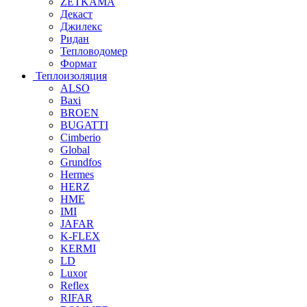
ZETKAMA
Декаст
Джилекс
Ридан
Тепловодомер
Формат
Теплоизоляция
ALSO
Baxi
BROEN
BUGATTI
Cimberio
Global
Grundfos
Hermes
HERZ
HME
IMI
JAFAR
K-FLEX
KERMI
LD
Luxor
Reflex
RIFAR