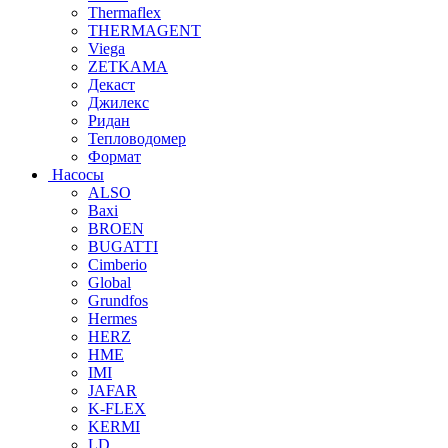
Thermaflex
THERMAGENT
Viega
ZETKAMA
Декаст
Джилекс
Ридан
Тепловодомер
Формат
Насосы
ALSO
Baxi
BROEN
BUGATTI
Cimberio
Global
Grundfos
Hermes
HERZ
HME
IMI
JAFAR
K-FLEX
KERMI
LD