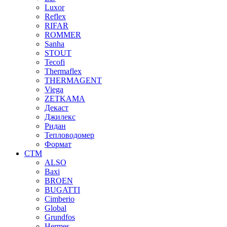
Luxor
Reflex
RIFAR
ROMMER
Sanha
STOUT
Tecofi
Thermaflex
THERMAGENT
Viega
ZETKAMA
Декаст
Джилекс
Ридан
Тепловодомер
Формат
СТМ
ALSO
Baxi
BROEN
BUGATTI
Cimberio
Global
Grundfos
Hermes