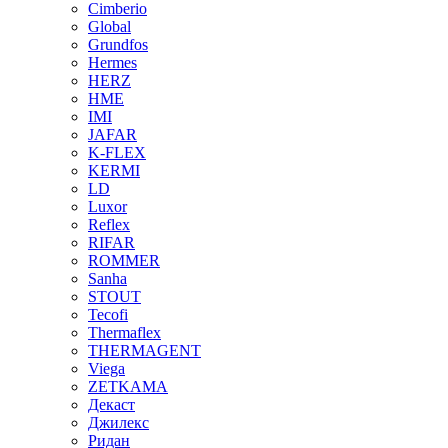
Cimberio
Global
Grundfos
Hermes
HERZ
HME
IMI
JAFAR
K-FLEX
KERMI
LD
Luxor
Reflex
RIFAR
ROMMER
Sanha
STOUT
Tecofi
Thermaflex
THERMAGENT
Viega
ZETKAMA
Декаст
Джилекс
Ридан