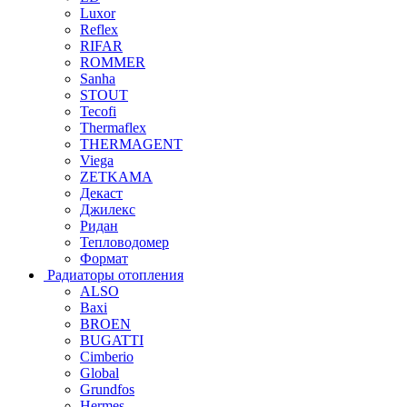
Luxor
Reflex
RIFAR
ROMMER
Sanha
STOUT
Tecofi
Thermaflex
THERMAGENT
Viega
ZETKAMA
Декаст
Джилекс
Ридан
Тепловодомер
Формат
Радиаторы отопления
ALSO
Baxi
BROEN
BUGATTI
Cimberio
Global
Grundfos
Hermes