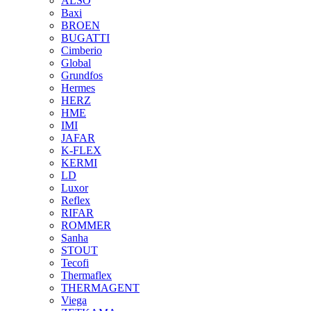
ALSO
Baxi
BROEN
BUGATTI
Cimberio
Global
Grundfos
Hermes
HERZ
HME
IMI
JAFAR
K-FLEX
KERMI
LD
Luxor
Reflex
RIFAR
ROMMER
Sanha
STOUT
Tecofi
Thermaflex
THERMAGENT
Viega