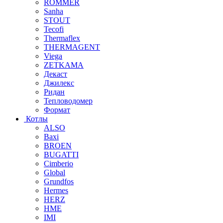
ROMMER
Sanha
STOUT
Tecofi
Thermaflex
THERMAGENT
Viega
ZETKAMA
Декаст
Джилекс
Ридан
Тепловодомер
Формат
Котлы
ALSO
Baxi
BROEN
BUGATTI
Cimberio
Global
Grundfos
Hermes
HERZ
HME
IMI