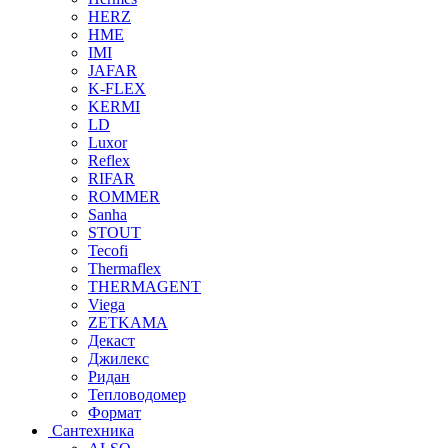
HERZ
HME
IMI
JAFAR
K-FLEX
KERMI
LD
Luxor
Reflex
RIFAR
ROMMER
Sanha
STOUT
Tecofi
Thermaflex
THERMAGENT
Viega
ZETKAMA
Декаст
Джилекс
Ридан
Тепловодомер
Формат
Сантехника