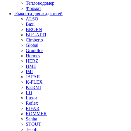
Тепловодомер
Формат
Емкости для жидкостей
ALSO
Baxi
BROEN
BUGATTI
Cimberio
Global
Grundfos
Hermes
HERZ
HME
IMI
JAFAR
K-FLEX
KERMI
LD
Luxor
Reflex
RIFAR
ROMMER
Sanha
STOUT
Tecofi