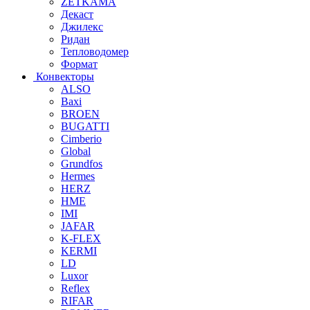
ZETKAMA
Декаст
Джилекс
Ридан
Тепловодомер
Формат
Конвекторы
ALSO
Baxi
BROEN
BUGATTI
Cimberio
Global
Grundfos
Hermes
HERZ
HME
IMI
JAFAR
K-FLEX
KERMI
LD
Luxor
Reflex
RIFAR