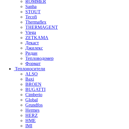
ROMMER
Sanha
STOUT
Tecofi
Thermaflex
THERMAGENT
Viega
ZETKAMA
Декаст
Джилекс
Ридан
Тепловодомер
Формат
Теплоносители
ALSO
Baxi
BROEN
BUGATTI
Cimberio
Global
Grundfos
Hermes
HERZ
HME
IMI