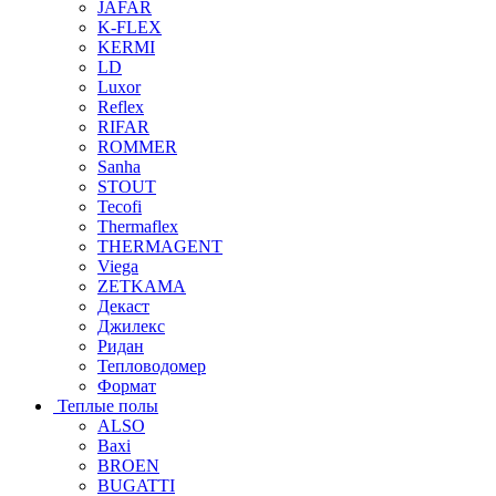
JAFAR
K-FLEX
KERMI
LD
Luxor
Reflex
RIFAR
ROMMER
Sanha
STOUT
Tecofi
Thermaflex
THERMAGENT
Viega
ZETKAMA
Декаст
Джилекс
Ридан
Тепловодомер
Формат
Теплые полы
ALSO
Baxi
BROEN
BUGATTI