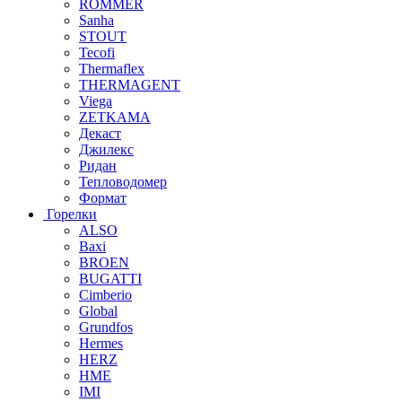
ROMMER
Sanha
STOUT
Tecofi
Thermaflex
THERMAGENT
Viega
ZETKAMA
Декаст
Джилекс
Ридан
Тепловодомер
Формат
Горелки
ALSO
Baxi
BROEN
BUGATTI
Cimberio
Global
Grundfos
Hermes
HERZ
HME
IMI