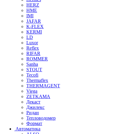
HERZ
HME
IMI
JAFAR
K-FLEX
KERMI
LD
Luxor
Reflex
RIFAR
ROMMER
Sanha
STOUT
Tecofi
Thermaflex
THERMAGENT
Viega
ZETKAMA
Декаст
Джилекс
Ридан
Тепловодомер
Формат
Автоматика