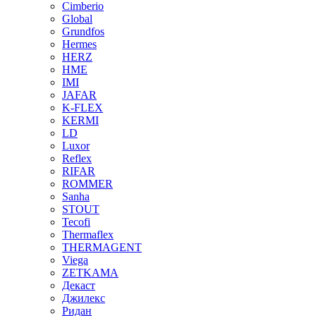
Cimberio
Global
Grundfos
Hermes
HERZ
HME
IMI
JAFAR
K-FLEX
KERMI
LD
Luxor
Reflex
RIFAR
ROMMER
Sanha
STOUT
Tecofi
Thermaflex
THERMAGENT
Viega
ZETKAMA
Декаст
Джилекс
Ридан