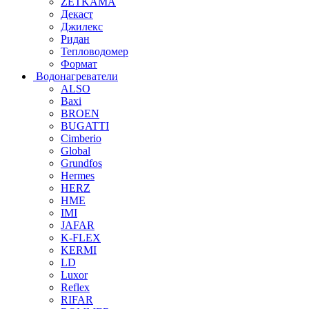
ZETKAMA
Декаст
Джилекс
Ридан
Тепловодомер
Формат
Водонагреватели
ALSO
Baxi
BROEN
BUGATTI
Cimberio
Global
Grundfos
Hermes
HERZ
HME
IMI
JAFAR
K-FLEX
KERMI
LD
Luxor
Reflex
RIFAR