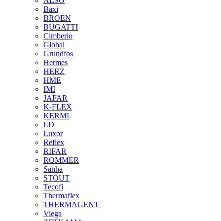
ALSO
Baxi
BROEN
BUGATTI
Cimberio
Global
Grundfos
Hermes
HERZ
HME
IMI
JAFAR
K-FLEX
KERMI
LD
Luxor
Reflex
RIFAR
ROMMER
Sanha
STOUT
Tecofi
Thermaflex
THERMAGENT
Viega