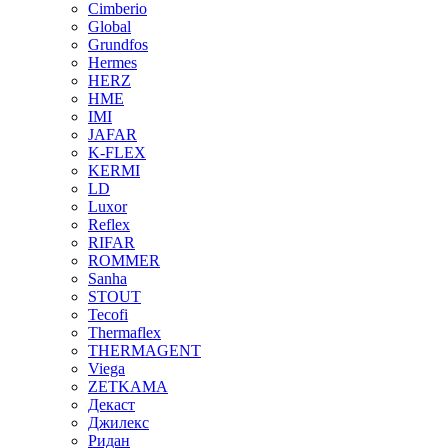
Cimberio
Global
Grundfos
Hermes
HERZ
HME
IMI
JAFAR
K-FLEX
KERMI
LD
Luxor
Reflex
RIFAR
ROMMER
Sanha
STOUT
Tecofi
Thermaflex
THERMAGENT
Viega
ZETKAMA
Декаст
Джилекс
Ридан