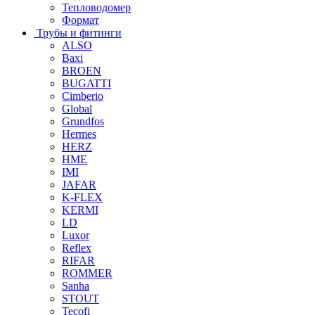
Тепловодомер
Формат
Трубы и фитинги
ALSO
Baxi
BROEN
BUGATTI
Cimberio
Global
Grundfos
Hermes
HERZ
HME
IMI
JAFAR
K-FLEX
KERMI
LD
Luxor
Reflex
RIFAR
ROMMER
Sanha
STOUT
Tecofi