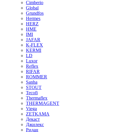
Cimberio
Global
Grundfos
Hermes
HERZ
HME
IMI
JAFAR
K-FLEX
KERMI
LD
Luxor
Reflex
RIFAR
ROMMER
Sanha
STOUT
Tecofi
Thermaflex
THERMAGENT
Viega
ZETKAMA
Декаст
Джилекс
Ридан