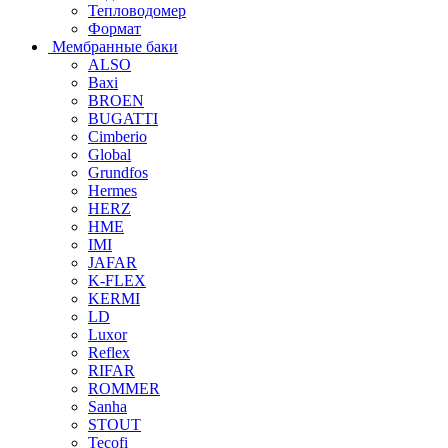
Тепловодомер
Формат
Мембранные баки
ALSO
Baxi
BROEN
BUGATTI
Cimberio
Global
Grundfos
Hermes
HERZ
HME
IMI
JAFAR
K-FLEX
KERMI
LD
Luxor
Reflex
RIFAR
ROMMER
Sanha
STOUT
Tecofi