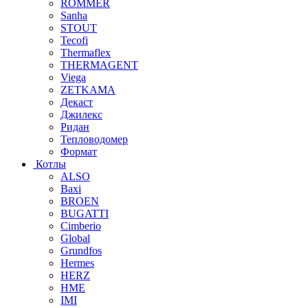
ROMMER
Sanha
STOUT
Tecofi
Thermaflex
THERMAGENT
Viega
ZETKAMA
Декаст
Джилекс
Ридан
Тепловодомер
Формат
Котлы
ALSO
Baxi
BROEN
BUGATTI
Cimberio
Global
Grundfos
Hermes
HERZ
HME
IMI