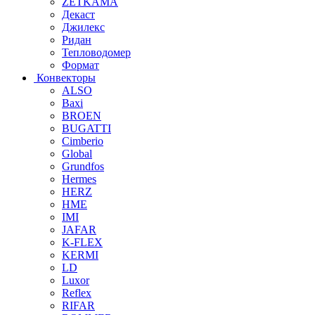
ZETKAMA
Декаст
Джилекс
Ридан
Тепловодомер
Формат
Конвекторы
ALSO
Baxi
BROEN
BUGATTI
Cimberio
Global
Grundfos
Hermes
HERZ
HME
IMI
JAFAR
K-FLEX
KERMI
LD
Luxor
Reflex
RIFAR