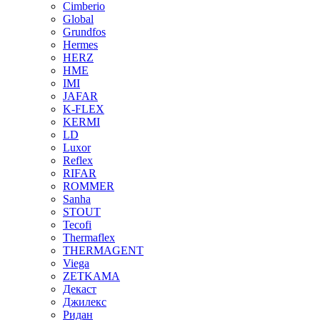
Cimberio
Global
Grundfos
Hermes
HERZ
HME
IMI
JAFAR
K-FLEX
KERMI
LD
Luxor
Reflex
RIFAR
ROMMER
Sanha
STOUT
Tecofi
Thermaflex
THERMAGENT
Viega
ZETKAMA
Декаст
Джилекс
Ридан