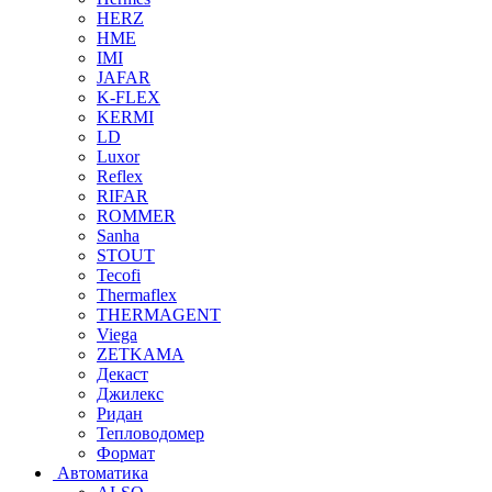
HERZ
HME
IMI
JAFAR
K-FLEX
KERMI
LD
Luxor
Reflex
RIFAR
ROMMER
Sanha
STOUT
Tecofi
Thermaflex
THERMAGENT
Viega
ZETKAMA
Декаст
Джилекс
Ридан
Тепловодомер
Формат
Автоматика