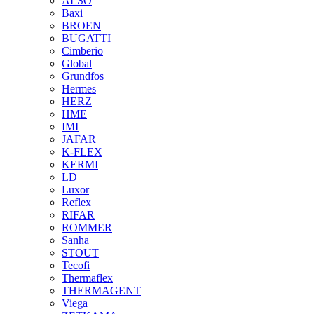
ALSO
Baxi
BROEN
BUGATTI
Cimberio
Global
Grundfos
Hermes
HERZ
HME
IMI
JAFAR
K-FLEX
KERMI
LD
Luxor
Reflex
RIFAR
ROMMER
Sanha
STOUT
Tecofi
Thermaflex
THERMAGENT
Viega