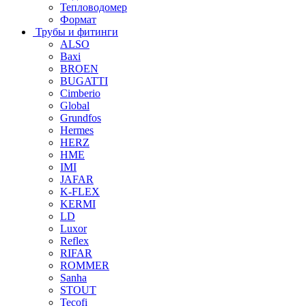
Тепловодомер
Формат
Трубы и фитинги
ALSO
Baxi
BROEN
BUGATTI
Cimberio
Global
Grundfos
Hermes
HERZ
HME
IMI
JAFAR
K-FLEX
KERMI
LD
Luxor
Reflex
RIFAR
ROMMER
Sanha
STOUT
Tecofi