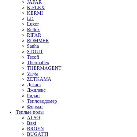
JAFAR
K-FLEX
KERMI
LD
Luxor
Reflex
RIFAR
ROMMER
Sanha
STOUT
Tecofi
Thermaflex
THERMAGENT
Viega
ZETKAMA
Декаст
Джилекс
Ридан
Тепловодомер
Формат
Теплые полы
ALSO
Baxi
BROEN
BUGATTI