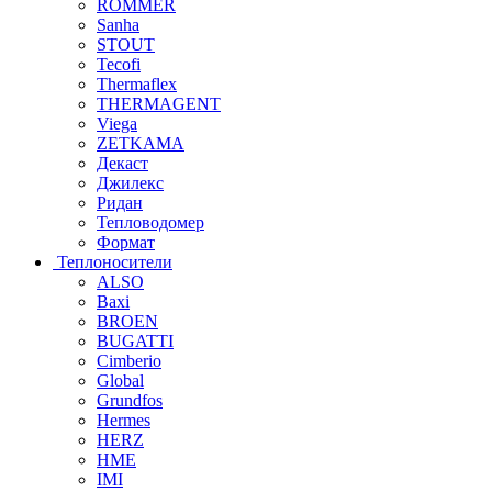
ROMMER
Sanha
STOUT
Tecofi
Thermaflex
THERMAGENT
Viega
ZETKAMA
Декаст
Джилекс
Ридан
Тепловодомер
Формат
Теплоносители
ALSO
Baxi
BROEN
BUGATTI
Cimberio
Global
Grundfos
Hermes
HERZ
HME
IMI