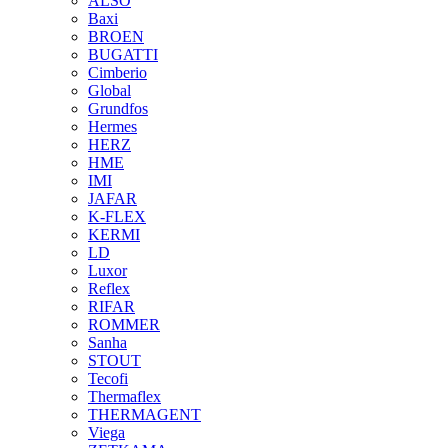
ALSO
Baxi
BROEN
BUGATTI
Cimberio
Global
Grundfos
Hermes
HERZ
HME
IMI
JAFAR
K-FLEX
KERMI
LD
Luxor
Reflex
RIFAR
ROMMER
Sanha
STOUT
Tecofi
Thermaflex
THERMAGENT
Viega