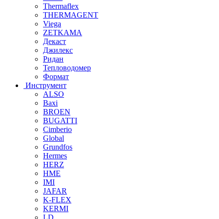
Thermaflex
THERMAGENT
Viega
ZETKAMA
Декаст
Джилекс
Ридан
Тепловодомер
Формат
Инструмент
ALSO
Baxi
BROEN
BUGATTI
Cimberio
Global
Grundfos
Hermes
HERZ
HME
IMI
JAFAR
K-FLEX
KERMI
LD