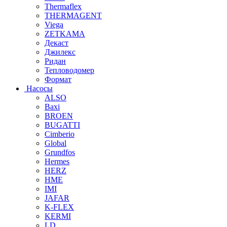
Thermaflex
THERMAGENT
Viega
ZETKAMA
Декаст
Джилекс
Ридан
Тепловодомер
Формат
Насосы
ALSO
Baxi
BROEN
BUGATTI
Cimberio
Global
Grundfos
Hermes
HERZ
HME
IMI
JAFAR
K-FLEX
KERMI
LD