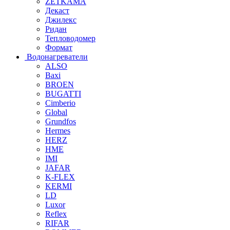
ZETKAMA
Декаст
Джилекс
Ридан
Тепловодомер
Формат
Водонагреватели
ALSO
Baxi
BROEN
BUGATTI
Cimberio
Global
Grundfos
Hermes
HERZ
HME
IMI
JAFAR
K-FLEX
KERMI
LD
Luxor
Reflex
RIFAR