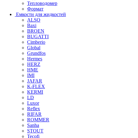
Тепловодомер
Формат
Емкости для жидкостей
ALSO
Baxi
BROEN
BUGATTI
Cimberio
Global
Grundfos
Hermes
HERZ
HME
IMI
JAFAR
K-FLEX
KERMI
LD
Luxor
Reflex
RIFAR
ROMMER
Sanha
STOUT
Tecofi