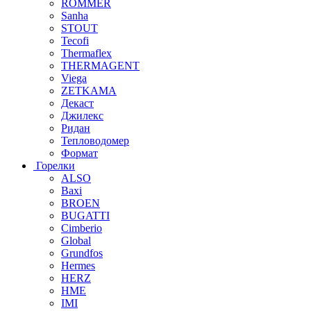
ROMMER
Sanha
STOUT
Tecofi
Thermaflex
THERMAGENT
Viega
ZETKAMA
Декаст
Джилекс
Ридан
Тепловодомер
Формат
Горелки
ALSO
Baxi
BROEN
BUGATTI
Cimberio
Global
Grundfos
Hermes
HERZ
HME
IMI