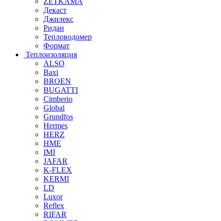
ZETKAMA
Декаст
Джилекс
Ридан
Тепловодомер
Формат
Теплоизоляция
ALSO
Baxi
BROEN
BUGATTI
Cimberio
Global
Grundfos
Hermes
HERZ
HME
IMI
JAFAR
K-FLEX
KERMI
LD
Luxor
Reflex
RIFAR