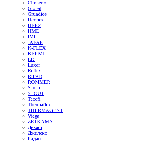
Cimberio
Global
Grundfos
Hermes
HERZ
HME
IMI
JAFAR
K-FLEX
KERMI
LD
Luxor
Reflex
RIFAR
ROMMER
Sanha
STOUT
Tecofi
Thermaflex
THERMAGENT
Viega
ZETKAMA
Декаст
Джилекс
Ридан