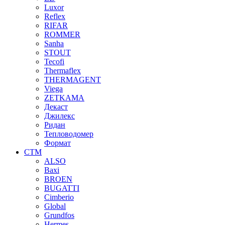
Luxor
Reflex
RIFAR
ROMMER
Sanha
STOUT
Tecofi
Thermaflex
THERMAGENT
Viega
ZETKAMA
Декаст
Джилекс
Ридан
Тепловодомер
Формат
СТМ
ALSO
Baxi
BROEN
BUGATTI
Cimberio
Global
Grundfos
Hermes