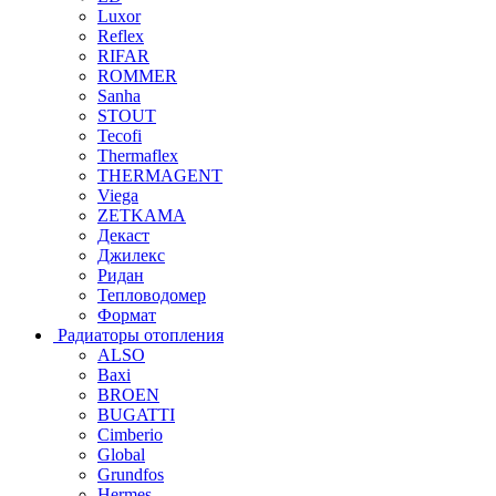
Luxor
Reflex
RIFAR
ROMMER
Sanha
STOUT
Tecofi
Thermaflex
THERMAGENT
Viega
ZETKAMA
Декаст
Джилекс
Ридан
Тепловодомер
Формат
Радиаторы отопления
ALSO
Baxi
BROEN
BUGATTI
Cimberio
Global
Grundfos
Hermes