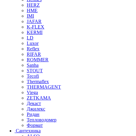
HERZ
HME
IMI
JAFAR
K-FLEX
KERMI
LD
Luxor
Reflex
RIFAR
ROMMER
Sanha
STOUT
Tecofi
Thermaflex
THERMAGENT
Viega
ZETKAMA
Декаст
Джилекс
Ридан
Тепловодомер
Формат
Сантехника