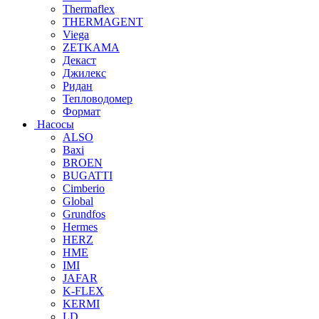
Thermaflex
THERMAGENT
Viega
ZETKAMA
Декаст
Джилекс
Ридан
Тепловодомер
Формат
Насосы
ALSO
Baxi
BROEN
BUGATTI
Cimberio
Global
Grundfos
Hermes
HERZ
HME
IMI
JAFAR
K-FLEX
KERMI
LD