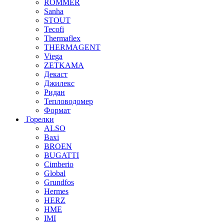
ROMMER
Sanha
STOUT
Tecofi
Thermaflex
THERMAGENT
Viega
ZETKAMA
Декаст
Джилекс
Ридан
Тепловодомер
Формат
Горелки
ALSO
Baxi
BROEN
BUGATTI
Cimberio
Global
Grundfos
Hermes
HERZ
HME
IMI