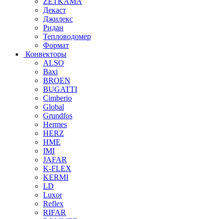
ZETKAMA
Декаст
Джилекс
Ридан
Тепловодомер
Формат
Конвекторы
ALSO
Baxi
BROEN
BUGATTI
Cimberio
Global
Grundfos
Hermes
HERZ
HME
IMI
JAFAR
K-FLEX
KERMI
LD
Luxor
Reflex
RIFAR