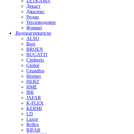
ZETKAMA
Декаст
Джилекс
Ридан
Тепловодомер
Формат
Водонагреватели
ALSO
Baxi
BROEN
BUGATTI
Cimberio
Global
Grundfos
Hermes
HERZ
HME
IMI
JAFAR
K-FLEX
KERMI
LD
Luxor
Reflex
RIFAR