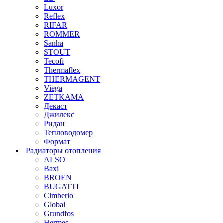
Luxor
Reflex
RIFAR
ROMMER
Sanha
STOUT
Tecofi
Thermaflex
THERMAGENT
Viega
ZETKAMA
Декаст
Джилекс
Ридан
Тепловодомер
Формат
Радиаторы отопления
ALSO
Baxi
BROEN
BUGATTI
Cimberio
Global
Grundfos
Hermes