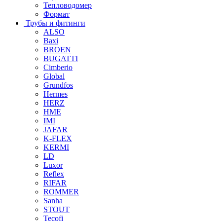
Тепловодомер
Формат
Трубы и фитинги
ALSO
Baxi
BROEN
BUGATTI
Cimberio
Global
Grundfos
Hermes
HERZ
HME
IMI
JAFAR
K-FLEX
KERMI
LD
Luxor
Reflex
RIFAR
ROMMER
Sanha
STOUT
Tecofi