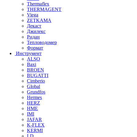
Thermaflex
THERMAGENT
Viega
ZETKAMA
Декаст
Джилекс
Ридан
Тепловодомер
Формат
Инструмент
ALSO
Baxi
BROEN
BUGATTI
Cimberio
Global
Grundfos
Hermes
HERZ
HME
IMI
JAFAR
K-FLEX
KERMI
LD