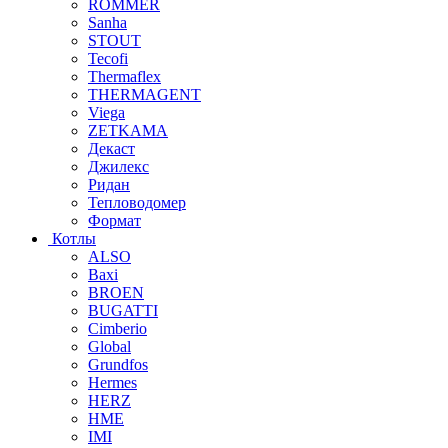
ROMMER
Sanha
STOUT
Tecofi
Thermaflex
THERMAGENT
Viega
ZETKAMA
Декаст
Джилекс
Ридан
Тепловодомер
Формат
Котлы
ALSO
Baxi
BROEN
BUGATTI
Cimberio
Global
Grundfos
Hermes
HERZ
HME
IMI