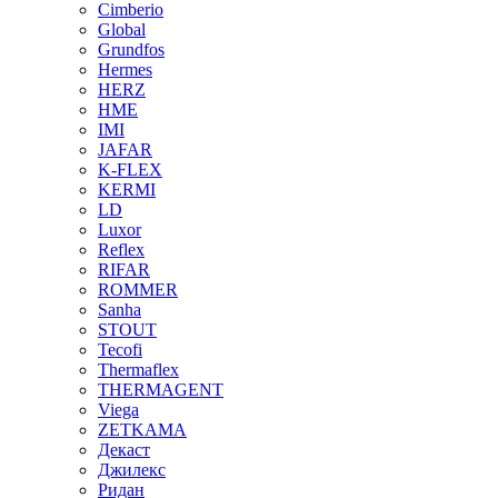
Cimberio
Global
Grundfos
Hermes
HERZ
HME
IMI
JAFAR
K-FLEX
KERMI
LD
Luxor
Reflex
RIFAR
ROMMER
Sanha
STOUT
Tecofi
Thermaflex
THERMAGENT
Viega
ZETKAMA
Декаст
Джилекс
Ридан