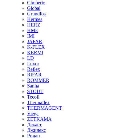
Cimberio
Global
Grundfos
Hermes
HERZ
HME
IMI
JAFAR
K-FLEX
KERMI
LD
Luxor
Reflex
RIFAR
ROMMER
Sanha
STOUT
Tecofi
Thermaflex
THERMAGENT
Viega
ZETKAMA
Декаст
Джилекс
Ридан