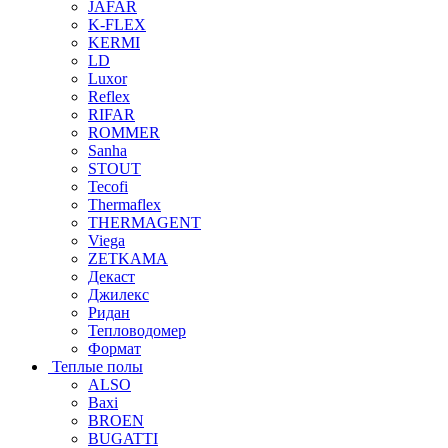
JAFAR
K-FLEX
KERMI
LD
Luxor
Reflex
RIFAR
ROMMER
Sanha
STOUT
Tecofi
Thermaflex
THERMAGENT
Viega
ZETKAMA
Декаст
Джилекс
Ридан
Тепловодомер
Формат
Теплые полы
ALSO
Baxi
BROEN
BUGATTI