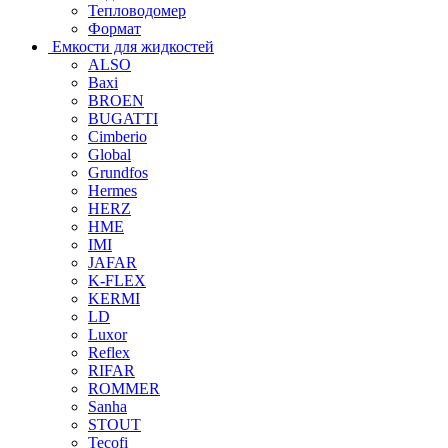
Тепловодомер
Формат
Емкости для жидкостей
ALSO
Baxi
BROEN
BUGATTI
Cimberio
Global
Grundfos
Hermes
HERZ
HME
IMI
JAFAR
K-FLEX
KERMI
LD
Luxor
Reflex
RIFAR
ROMMER
Sanha
STOUT
Tecofi