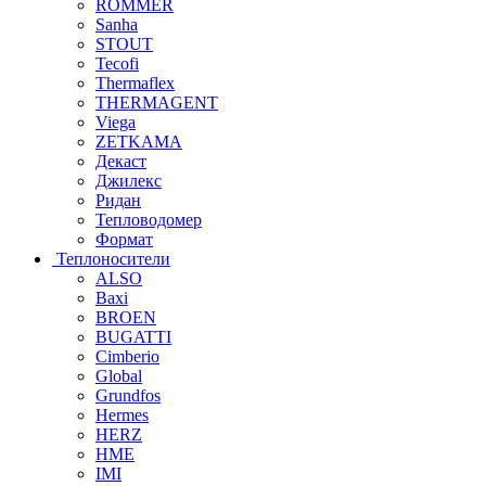
ROMMER
Sanha
STOUT
Tecofi
Thermaflex
THERMAGENT
Viega
ZETKAMA
Декаст
Джилекс
Ридан
Тепловодомер
Формат
Теплоносители
ALSO
Baxi
BROEN
BUGATTI
Cimberio
Global
Grundfos
Hermes
HERZ
HME
IMI