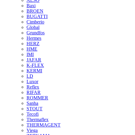
ALSO
Baxi
BROEN
BUGATTI
Cimberio
Global
Grundfos
Hermes
HERZ
HME
IMI
JAFAR
K-FLEX
KERMI
LD
Luxor
Reflex
RIFAR
ROMMER
Sanha
STOUT
Tecofi
Thermaflex
THERMAGENT
Viega