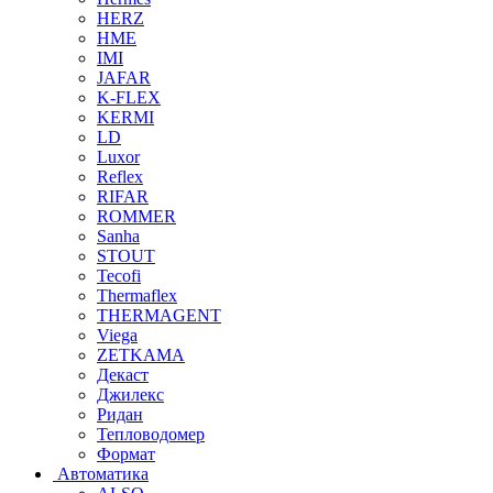
HERZ
HME
IMI
JAFAR
K-FLEX
KERMI
LD
Luxor
Reflex
RIFAR
ROMMER
Sanha
STOUT
Tecofi
Thermaflex
THERMAGENT
Viega
ZETKAMA
Декаст
Джилекс
Ридан
Тепловодомер
Формат
Автоматика