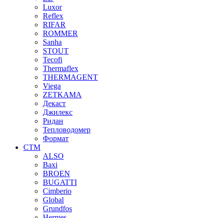
Luxor
Reflex
RIFAR
ROMMER
Sanha
STOUT
Tecofi
Thermaflex
THERMAGENT
Viega
ZETKAMA
Декаст
Джилекс
Ридан
Тепловодомер
Формат
СТМ
ALSO
Baxi
BROEN
BUGATTI
Cimberio
Global
Grundfos
Hermes