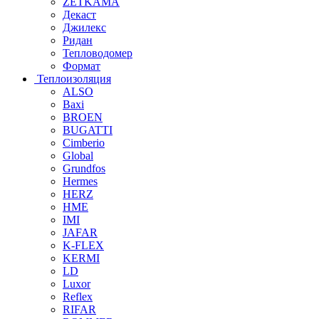
ZETKAMA
Декаст
Джилекс
Ридан
Тепловодомер
Формат
Теплоизоляция
ALSO
Baxi
BROEN
BUGATTI
Cimberio
Global
Grundfos
Hermes
HERZ
HME
IMI
JAFAR
K-FLEX
KERMI
LD
Luxor
Reflex
RIFAR