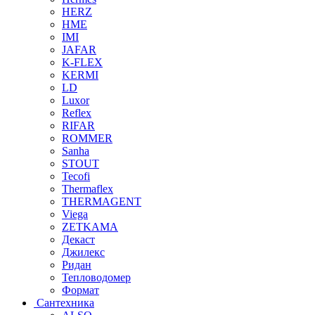
HERZ
HME
IMI
JAFAR
K-FLEX
KERMI
LD
Luxor
Reflex
RIFAR
ROMMER
Sanha
STOUT
Tecofi
Thermaflex
THERMAGENT
Viega
ZETKAMA
Декаст
Джилекс
Ридан
Тепловодомер
Формат
Сантехника