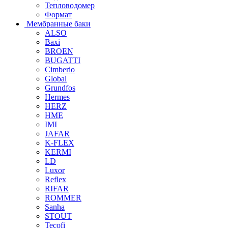
Тепловодомер
Формат
Мембранные баки
ALSO
Baxi
BROEN
BUGATTI
Cimberio
Global
Grundfos
Hermes
HERZ
HME
IMI
JAFAR
K-FLEX
KERMI
LD
Luxor
Reflex
RIFAR
ROMMER
Sanha
STOUT
Tecofi