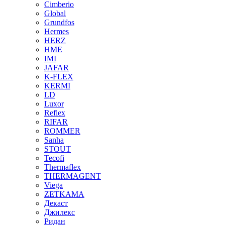
Cimberio
Global
Grundfos
Hermes
HERZ
HME
IMI
JAFAR
K-FLEX
KERMI
LD
Luxor
Reflex
RIFAR
ROMMER
Sanha
STOUT
Tecofi
Thermaflex
THERMAGENT
Viega
ZETKAMA
Декаст
Джилекс
Ридан