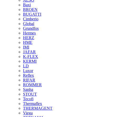
ALSO
Baxi
BROEN
BUGATTI
Cimberio
Global
Grundfos
Hermes
HERZ
HME
IMI
JAFAR
K-FLEX
KERMI
LD
Luxor
Reflex
RIFAR
ROMMER
Sanha
STOUT
Tecofi
Thermaflex
THERMAGENT
Viega