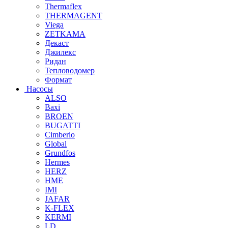
Thermaflex
THERMAGENT
Viega
ZETKAMA
Декаст
Джилекс
Ридан
Тепловодомер
Формат
Насосы
ALSO
Baxi
BROEN
BUGATTI
Cimberio
Global
Grundfos
Hermes
HERZ
HME
IMI
JAFAR
K-FLEX
KERMI
LD