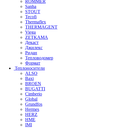
ROMMER
Sanha
STOUT
Tecofi
Thermaflex
THERMAGENT
Viega
ZETKAMA
Декаст
Джилекс
Ридан
Тепловодомер
Формат
Теплоносители
ALSO
Baxi
BROEN
BUGATTI
Cimberio
Global
Grundfos
Hermes
HERZ
HME
IMI