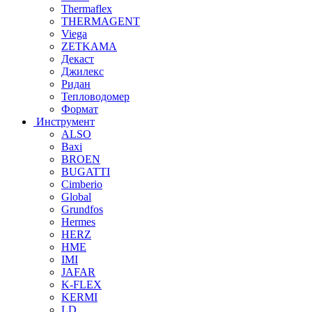
Thermaflex
THERMAGENT
Viega
ZETKAMA
Декаст
Джилекс
Ридан
Тепловодомер
Формат
Инструмент
ALSO
Baxi
BROEN
BUGATTI
Cimberio
Global
Grundfos
Hermes
HERZ
HME
IMI
JAFAR
K-FLEX
KERMI
LD