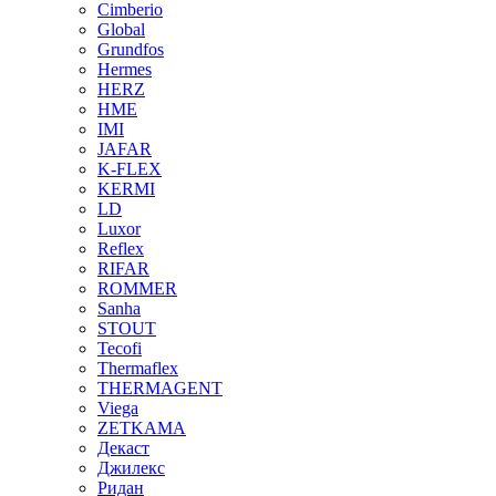
Cimberio
Global
Grundfos
Hermes
HERZ
HME
IMI
JAFAR
K-FLEX
KERMI
LD
Luxor
Reflex
RIFAR
ROMMER
Sanha
STOUT
Tecofi
Thermaflex
THERMAGENT
Viega
ZETKAMA
Декаст
Джилекс
Ридан