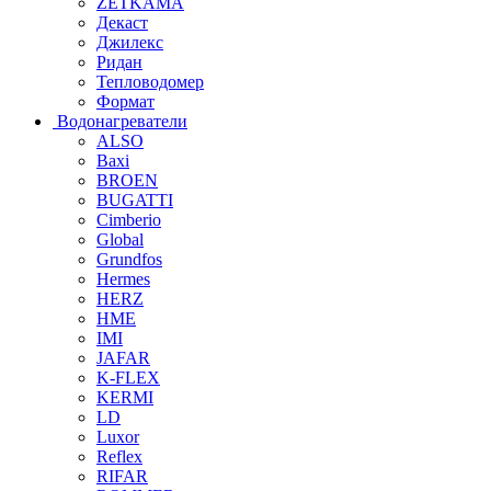
ZETKAMA
Декаст
Джилекс
Ридан
Тепловодомер
Формат
Водонагреватели
ALSO
Baxi
BROEN
BUGATTI
Cimberio
Global
Grundfos
Hermes
HERZ
HME
IMI
JAFAR
K-FLEX
KERMI
LD
Luxor
Reflex
RIFAR