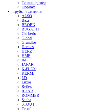
Тепловодомер
Формат
Трубы и фитинги
ALSO
Baxi
BROEN
BUGATTI
Cimberio
Global
Grundfos
Hermes
HERZ
HME
IMI
JAFAR
K-FLEX
KERMI
LD
Luxor
Reflex
RIFAR
ROMMER
Sanha
STOUT
Tecofi