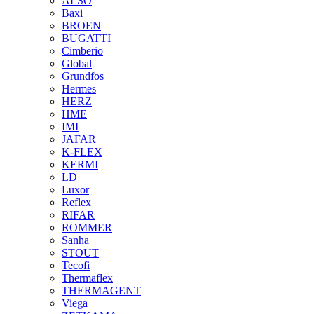
ALSO
Baxi
BROEN
BUGATTI
Cimberio
Global
Grundfos
Hermes
HERZ
HME
IMI
JAFAR
K-FLEX
KERMI
LD
Luxor
Reflex
RIFAR
ROMMER
Sanha
STOUT
Tecofi
Thermaflex
THERMAGENT
Viega