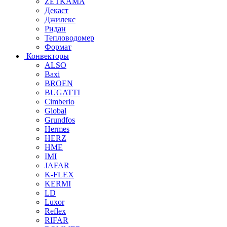
ZETKAMA
Декаст
Джилекс
Ридан
Тепловодомер
Формат
Конвекторы
ALSO
Baxi
BROEN
BUGATTI
Cimberio
Global
Grundfos
Hermes
HERZ
HME
IMI
JAFAR
K-FLEX
KERMI
LD
Luxor
Reflex
RIFAR