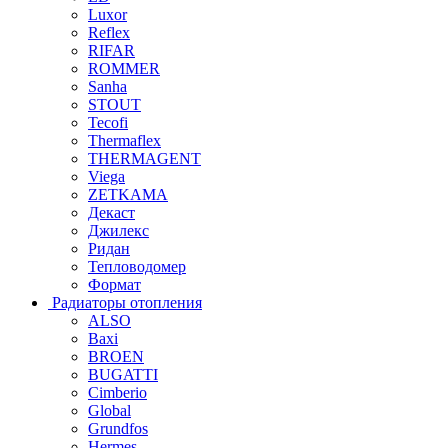
Luxor
Reflex
RIFAR
ROMMER
Sanha
STOUT
Tecofi
Thermaflex
THERMAGENT
Viega
ZETKAMA
Декаст
Джилекс
Ридан
Тепловодомер
Формат
Радиаторы отопления
ALSO
Baxi
BROEN
BUGATTI
Cimberio
Global
Grundfos
Hermes