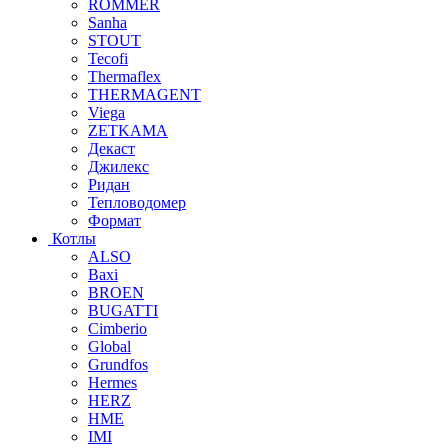
ROMMER
Sanha
STOUT
Tecofi
Thermaflex
THERMAGENT
Viega
ZETKAMA
Декаст
Джилекс
Ридан
Тепловодомер
Формат
Котлы
ALSO
Baxi
BROEN
BUGATTI
Cimberio
Global
Grundfos
Hermes
HERZ
HME
IMI