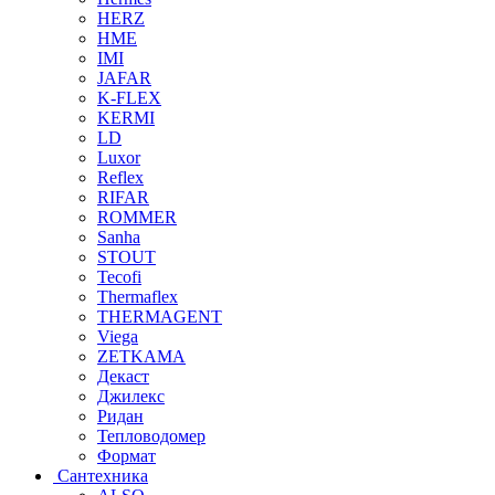
HERZ
HME
IMI
JAFAR
K-FLEX
KERMI
LD
Luxor
Reflex
RIFAR
ROMMER
Sanha
STOUT
Tecofi
Thermaflex
THERMAGENT
Viega
ZETKAMA
Декаст
Джилекс
Ридан
Тепловодомер
Формат
Сантехника