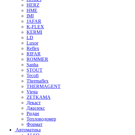
HERZ
HME
IMI
JAFAR
K-FLEX
KERMI
LD
Luxor
Reflex
RIFAR
ROMMER
Sanha
STOUT
Tecofi
Thermaflex
THERMAGENT
Viega
ZETKAMA
Декаст
Джилекс
Ридан
Тепловодомер
Формат
Автоматика