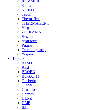
ROMMER
Sanha
STOUT
Tecofi
Thermaflex
THERMAGENT
Viega
ZETKAMA
Декаст
Джилекс
Ридан
Тепловодомер
Формат
Горелки
ALSO
Baxi
BROEN
BUGATTI
Cimberio
Global
Grundfos
Hermes
HERZ
HME
IMI