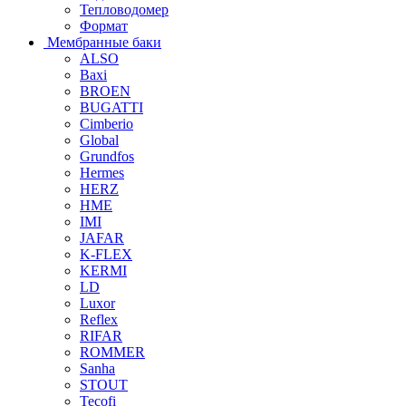
Тепловодомер
Формат
Мембранные баки
ALSO
Baxi
BROEN
BUGATTI
Cimberio
Global
Grundfos
Hermes
HERZ
HME
IMI
JAFAR
K-FLEX
KERMI
LD
Luxor
Reflex
RIFAR
ROMMER
Sanha
STOUT
Tecofi