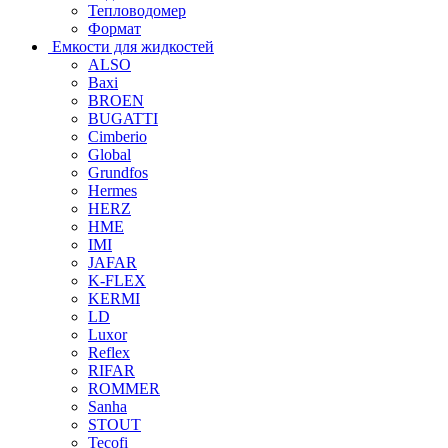
Тепловодомер
Формат
Емкости для жидкостей
ALSO
Baxi
BROEN
BUGATTI
Cimberio
Global
Grundfos
Hermes
HERZ
HME
IMI
JAFAR
K-FLEX
KERMI
LD
Luxor
Reflex
RIFAR
ROMMER
Sanha
STOUT
Tecofi