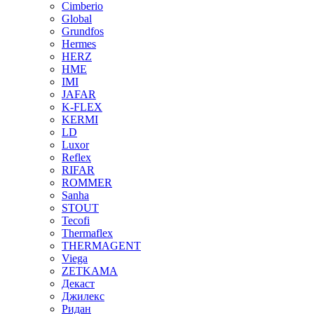
Cimberio
Global
Grundfos
Hermes
HERZ
HME
IMI
JAFAR
K-FLEX
KERMI
LD
Luxor
Reflex
RIFAR
ROMMER
Sanha
STOUT
Tecofi
Thermaflex
THERMAGENT
Viega
ZETKAMA
Декаст
Джилекс
Ридан