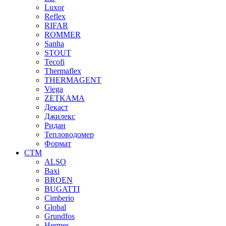
Luxor
Reflex
RIFAR
ROMMER
Sanha
STOUT
Tecofi
Thermaflex
THERMAGENT
Viega
ZETKAMA
Декаст
Джилекс
Ридан
Тепловодомер
Формат
СТМ
ALSO
Baxi
BROEN
BUGATTI
Cimberio
Global
Grundfos
Hermes