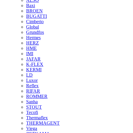
ALSO
Baxi
BROEN
BUGATTI
Cimberio
Global
Grundfos
Hermes
HERZ
HME
IMI
JAFAR
K-FLEX
KERMI
LD
Luxor
Reflex
RIFAR
ROMMER
Sanha
STOUT
Tecofi
Thermaflex
THERMAGENT
Viega