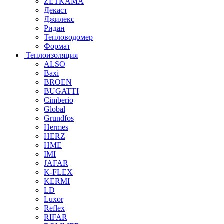
ZETKAMA
Декаст
Джилекс
Ридан
Тепловодомер
Формат
Теплоизоляция
ALSO
Baxi
BROEN
BUGATTI
Cimberio
Global
Grundfos
Hermes
HERZ
HME
IMI
JAFAR
K-FLEX
KERMI
LD
Luxor
Reflex
RIFAR