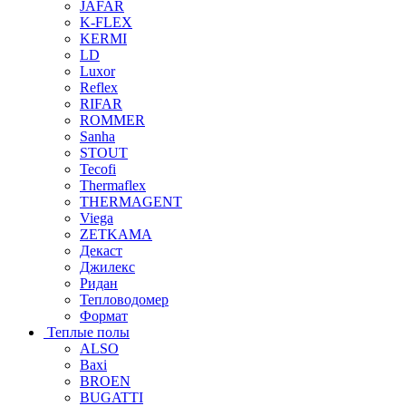
JAFAR
K-FLEX
KERMI
LD
Luxor
Reflex
RIFAR
ROMMER
Sanha
STOUT
Tecofi
Thermaflex
THERMAGENT
Viega
ZETKAMA
Декаст
Джилекс
Ридан
Тепловодомер
Формат
Теплые полы
ALSO
Baxi
BROEN
BUGATTI