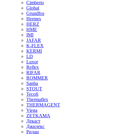
Cimberio
Global
Grundfos
Hermes
HERZ
HME
IMI
JAFAR
K-FLEX
KERMI
LD
Luxor
Reflex
RIFAR
ROMMER
Sanha
STOUT
Tecofi
Thermaflex
THERMAGENT
Viega
ZETKAMA
Декаст
Джилекс
Ридан