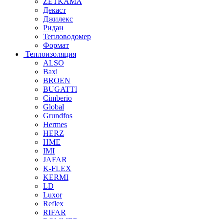
ZETKAMA
Декаст
Джилекс
Ридан
Тепловодомер
Формат
Теплоизоляция
ALSO
Baxi
BROEN
BUGATTI
Cimberio
Global
Grundfos
Hermes
HERZ
HME
IMI
JAFAR
K-FLEX
KERMI
LD
Luxor
Reflex
RIFAR