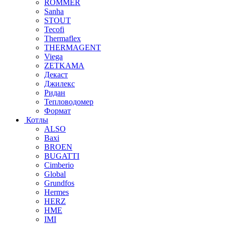
ROMMER
Sanha
STOUT
Tecofi
Thermaflex
THERMAGENT
Viega
ZETKAMA
Декаст
Джилекс
Ридан
Тепловодомер
Формат
Котлы
ALSO
Baxi
BROEN
BUGATTI
Cimberio
Global
Grundfos
Hermes
HERZ
HME
IMI