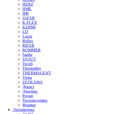
HERZ
HME
IMI
JAFAR
K-FLEX
KERMI
LD
Luxor
Reflex
RIFAR
ROMMER
Sanha
STOUT
Tecofi
Thermaflex
THERMAGENT
Viega
ZETKAMA
Декаст
Джилекс
Ридан
Тепловодомер
Формат
Автоматика