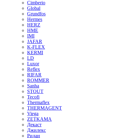
Cimberio
Global
Grundfos
Hermes
HERZ
HME
IMI
JAFAR
K-FLEX
KERMI
LD
Luxor
Reflex
RIFAR
ROMMER
Sanha
STOUT
Tecofi
Thermaflex
THERMAGENT
Viega
ZETKAMA
Декаст
Джилекс
Ридан