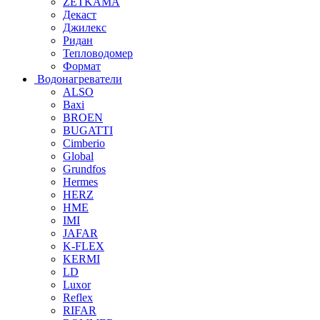
ZETKAMA
Декаст
Джилекс
Ридан
Тепловодомер
Формат
Водонагреватели
ALSO
Baxi
BROEN
BUGATTI
Cimberio
Global
Grundfos
Hermes
HERZ
HME
IMI
JAFAR
K-FLEX
KERMI
LD
Luxor
Reflex
RIFAR