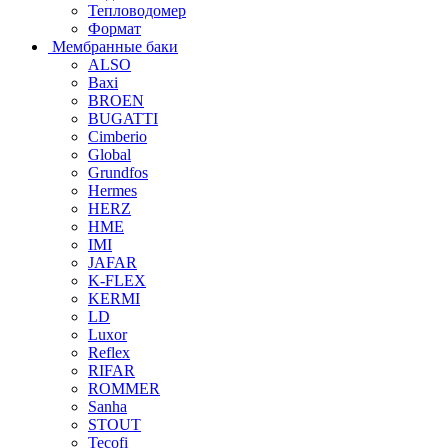
Тепловодомер
Формат
Мембранные баки
ALSO
Baxi
BROEN
BUGATTI
Cimberio
Global
Grundfos
Hermes
HERZ
HME
IMI
JAFAR
K-FLEX
KERMI
LD
Luxor
Reflex
RIFAR
ROMMER
Sanha
STOUT
Tecofi