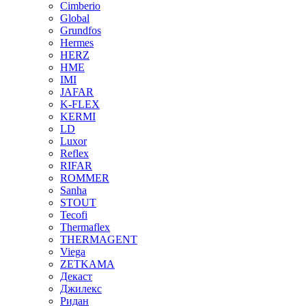
Cimberio
Global
Grundfos
Hermes
HERZ
HME
IMI
JAFAR
K-FLEX
KERMI
LD
Luxor
Reflex
RIFAR
ROMMER
Sanha
STOUT
Tecofi
Thermaflex
THERMAGENT
Viega
ZETKAMA
Декаст
Джилекс
Ридан