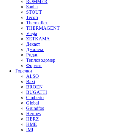
ROMMER
Sanha
STOUT
Tecofi
Thermaflex
THERMAGENT
Viega
ZETKAMA
Декаст
Джилекс
Ридан
Тепловодомер
Формат
Горелки
ALSO
Baxi
BROEN
BUGATTI
Cimberio
Global
Grundfos
Hermes
HERZ
HME
IMI