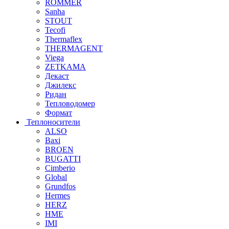
ROMMER
Sanha
STOUT
Tecofi
Thermaflex
THERMAGENT
Viega
ZETKAMA
Декаст
Джилекс
Ридан
Тепловодомер
Формат
Теплоносители
ALSO
Baxi
BROEN
BUGATTI
Cimberio
Global
Grundfos
Hermes
HERZ
HME
IMI