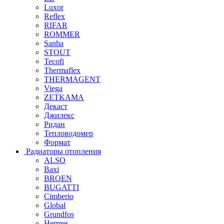
Luxor
Reflex
RIFAR
ROMMER
Sanha
STOUT
Tecofi
Thermaflex
THERMAGENT
Viega
ZETKAMA
Декаст
Джилекс
Ридан
Тепловодомер
Формат
Радиаторы отопления
ALSO
Baxi
BROEN
BUGATTI
Cimberio
Global
Grundfos
Hermes