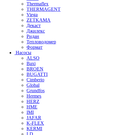
Thermaflex
THERMAGENT
Viega
ZETKAMA
Декаст
Джилекс
Ридан
Тепловодомер
Формат
Насосы
ALSO
Baxi
BROEN
BUGATTI
Cimberio
Global
Grundfos
Hermes
HERZ
HME
IMI
JAFAR
K-FLEX
KERMI
LD