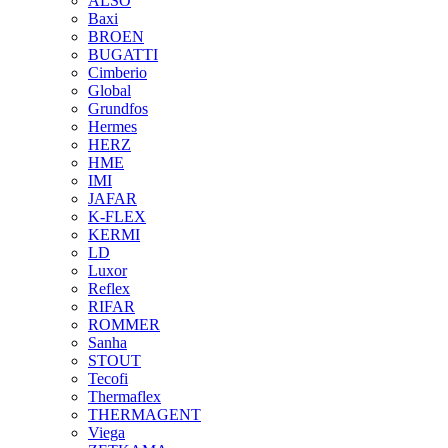
ALSO
Baxi
BROEN
BUGATTI
Cimberio
Global
Grundfos
Hermes
HERZ
HME
IMI
JAFAR
K-FLEX
KERMI
LD
Luxor
Reflex
RIFAR
ROMMER
Sanha
STOUT
Tecofi
Thermaflex
THERMAGENT
Viega