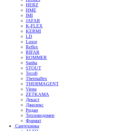
HERZ
HME
IMI
JAFAR
K-FLEX
KERMI
LD
Luxor
Reflex
RIFAR
ROMMER
Sanha
STOUT
Tecofi
Thermaflex
THERMAGENT
Viega
ZETKAMA
Декаст
Джилекс
Ридан
Тепловодомер
Формат
Сантехника