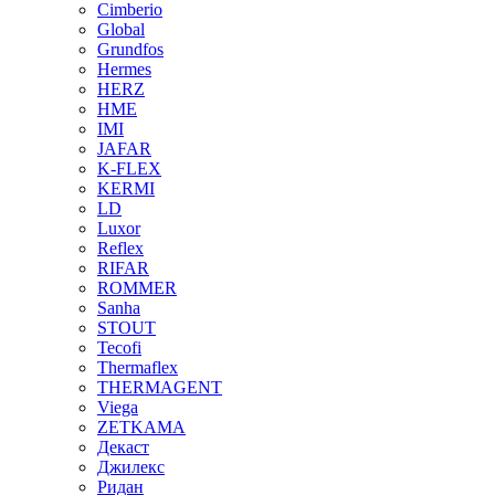
Cimberio
Global
Grundfos
Hermes
HERZ
HME
IMI
JAFAR
K-FLEX
KERMI
LD
Luxor
Reflex
RIFAR
ROMMER
Sanha
STOUT
Tecofi
Thermaflex
THERMAGENT
Viega
ZETKAMA
Декаст
Джилекс
Ридан