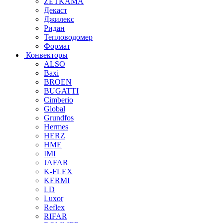
ZETKAMA
Декаст
Джилекс
Ридан
Тепловодомер
Формат
Конвекторы
ALSO
Baxi
BROEN
BUGATTI
Cimberio
Global
Grundfos
Hermes
HERZ
HME
IMI
JAFAR
K-FLEX
KERMI
LD
Luxor
Reflex
RIFAR