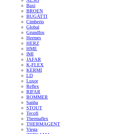
ALSO
Baxi
BROEN
BUGATTI
Cimberio
Global
Grundfos
Hermes
HERZ
HME
IMI
JAFAR
K-FLEX
KERMI
LD
Luxor
Reflex
RIFAR
ROMMER
Sanha
STOUT
Tecofi
Thermaflex
THERMAGENT
Viega