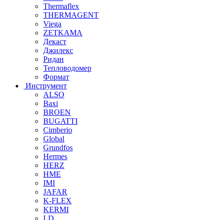
Thermaflex
THERMAGENT
Viega
ZETKAMA
Декаст
Джилекс
Ридан
Тепловодомер
Формат
Инструмент
ALSO
Baxi
BROEN
BUGATTI
Cimberio
Global
Grundfos
Hermes
HERZ
HME
IMI
JAFAR
K-FLEX
KERMI
LD