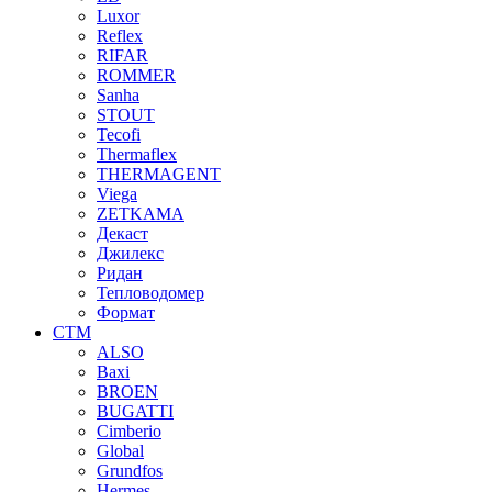
Luxor
Reflex
RIFAR
ROMMER
Sanha
STOUT
Tecofi
Thermaflex
THERMAGENT
Viega
ZETKAMA
Декаст
Джилекс
Ридан
Тепловодомер
Формат
СТМ
ALSO
Baxi
BROEN
BUGATTI
Cimberio
Global
Grundfos
Hermes