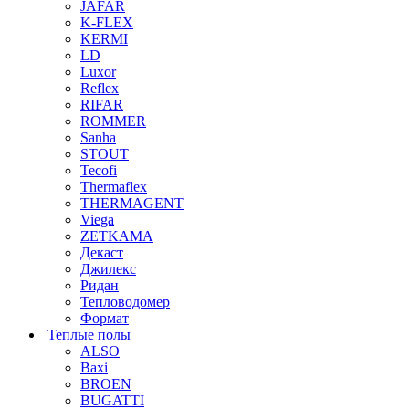
JAFAR
K-FLEX
KERMI
LD
Luxor
Reflex
RIFAR
ROMMER
Sanha
STOUT
Tecofi
Thermaflex
THERMAGENT
Viega
ZETKAMA
Декаст
Джилекс
Ридан
Тепловодомер
Формат
Теплые полы
ALSO
Baxi
BROEN
BUGATTI