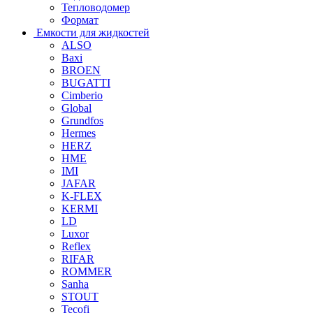
Тепловодомер
Формат
Емкости для жидкостей
ALSO
Baxi
BROEN
BUGATTI
Cimberio
Global
Grundfos
Hermes
HERZ
HME
IMI
JAFAR
K-FLEX
KERMI
LD
Luxor
Reflex
RIFAR
ROMMER
Sanha
STOUT
Tecofi