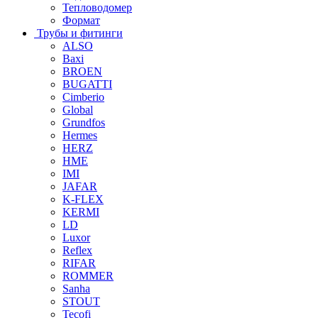
Тепловодомер
Формат
Трубы и фитинги
ALSO
Baxi
BROEN
BUGATTI
Cimberio
Global
Grundfos
Hermes
HERZ
HME
IMI
JAFAR
K-FLEX
KERMI
LD
Luxor
Reflex
RIFAR
ROMMER
Sanha
STOUT
Tecofi