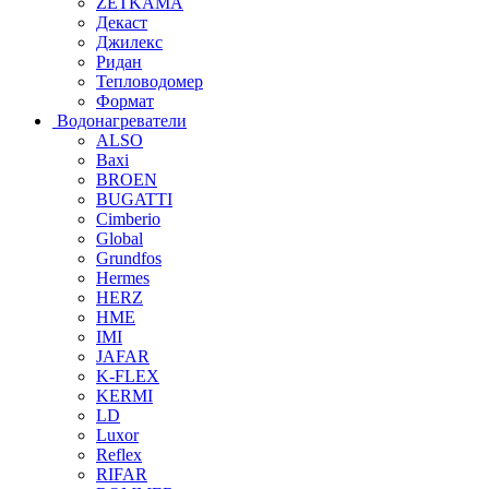
ZETKAMA
Декаст
Джилекс
Ридан
Тепловодомер
Формат
Водонагреватели
ALSO
Baxi
BROEN
BUGATTI
Cimberio
Global
Grundfos
Hermes
HERZ
HME
IMI
JAFAR
K-FLEX
KERMI
LD
Luxor
Reflex
RIFAR