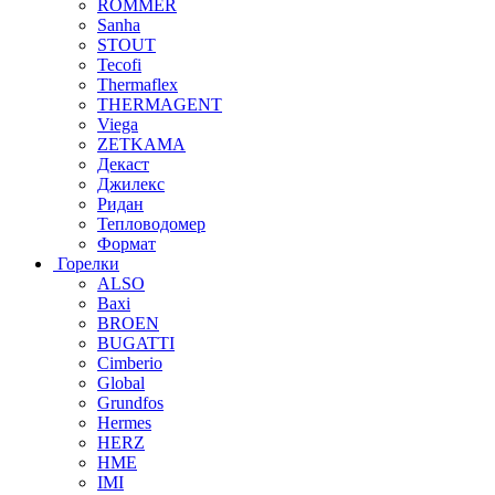
ROMMER
Sanha
STOUT
Tecofi
Thermaflex
THERMAGENT
Viega
ZETKAMA
Декаст
Джилекс
Ридан
Тепловодомер
Формат
Горелки
ALSO
Baxi
BROEN
BUGATTI
Cimberio
Global
Grundfos
Hermes
HERZ
HME
IMI