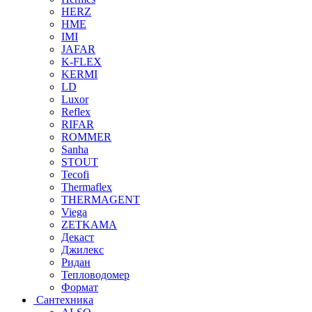
HERZ
HME
IMI
JAFAR
K-FLEX
KERMI
LD
Luxor
Reflex
RIFAR
ROMMER
Sanha
STOUT
Tecofi
Thermaflex
THERMAGENT
Viega
ZETKAMA
Декаст
Джилекс
Ридан
Тепловодомер
Формат
Сантехника