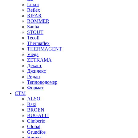
Luxor
Reflex
RIFAR
ROMMER
Sanha
STOUT
Tecofi
Thermaflex
THERMAGENT
Viega
ZETKAMA
Декаст
Джилекс
Ридан
Тепловодомер
Формат
СТМ
ALSO
Baxi
BROEN
BUGATTI
Cimberio
Global
Grundfos
Hermes