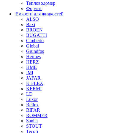
Тепловодомер
Формат
Емкости для жидкостей
ALSO
Baxi
BROEN
BUGATTI
Cimberio
Global
Grundfos
Hermes
HERZ
HME
IMI
JAFAR
K-FLEX
KERMI
LD
Luxor
Reflex
RIFAR
ROMMER
Sanha
STOUT
Tecofi