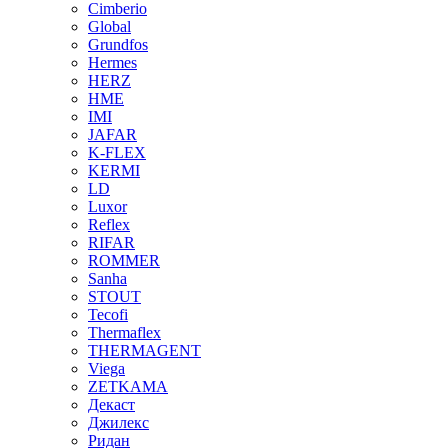
Cimberio
Global
Grundfos
Hermes
HERZ
HME
IMI
JAFAR
K-FLEX
KERMI
LD
Luxor
Reflex
RIFAR
ROMMER
Sanha
STOUT
Tecofi
Thermaflex
THERMAGENT
Viega
ZETKAMA
Декаст
Джилекс
Ридан