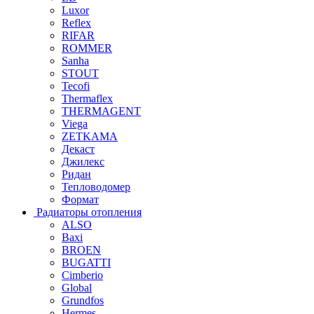
Luxor
Reflex
RIFAR
ROMMER
Sanha
STOUT
Tecofi
Thermaflex
THERMAGENT
Viega
ZETKAMA
Декаст
Джилекс
Ридан
Тепловодомер
Формат
Радиаторы отопления
ALSO
Baxi
BROEN
BUGATTI
Cimberio
Global
Grundfos
Hermes