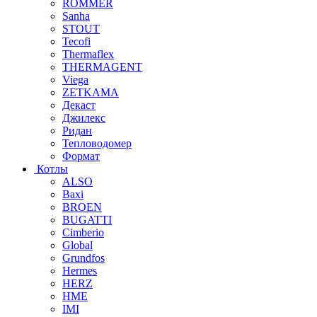
ROMMER
Sanha
STOUT
Tecofi
Thermaflex
THERMAGENT
Viega
ZETKAMA
Декаст
Джилекс
Ридан
Тепловодомер
Формат
Котлы
ALSO
Baxi
BROEN
BUGATTI
Cimberio
Global
Grundfos
Hermes
HERZ
HME
IMI