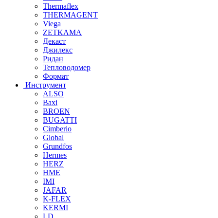
Thermaflex
THERMAGENT
Viega
ZETKAMA
Декаст
Джилекс
Ридан
Тепловодомер
Формат
Инструмент
ALSO
Baxi
BROEN
BUGATTI
Cimberio
Global
Grundfos
Hermes
HERZ
HME
IMI
JAFAR
K-FLEX
KERMI
LD