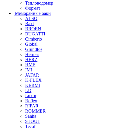
Тепловодомер
Формат
Мембранные баки
ALSO
Baxi
BROEN
BUGATTI
Cimberio
Global
Grundfos
Hermes
HERZ
HME
IMI
JAFAR
K-FLEX
KERMI
LD
Luxor
Reflex
RIFAR
ROMMER
Sanha
STOUT
Tecofi