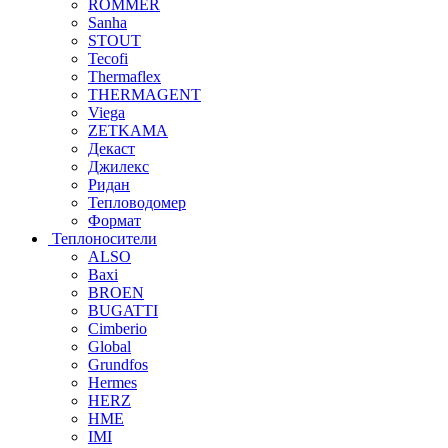
ROMMER
Sanha
STOUT
Tecofi
Thermaflex
THERMAGENT
Viega
ZETKAMA
Декаст
Джилекс
Ридан
Тепловодомер
Формат
Теплоносители
ALSO
Baxi
BROEN
BUGATTI
Cimberio
Global
Grundfos
Hermes
HERZ
HME
IMI