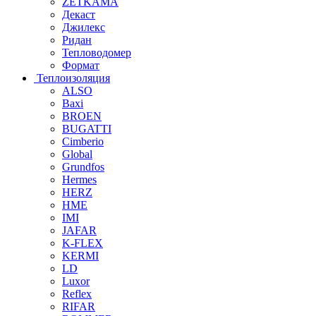
ZETKAMA
Декаст
Джилекс
Ридан
Тепловодомер
Формат
Теплоизоляция
ALSO
Baxi
BROEN
BUGATTI
Cimberio
Global
Grundfos
Hermes
HERZ
HME
IMI
JAFAR
K-FLEX
KERMI
LD
Luxor
Reflex
RIFAR