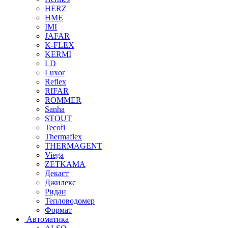
HERZ
HME
IMI
JAFAR
K-FLEX
KERMI
LD
Luxor
Reflex
RIFAR
ROMMER
Sanha
STOUT
Tecofi
Thermaflex
THERMAGENT
Viega
ZETKAMA
Декаст
Джилекс
Ридан
Тепловодомер
Формат
Автоматика