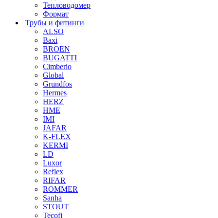
Тепловодомер
Формат
Трубы и фитинги
ALSO
Baxi
BROEN
BUGATTI
Cimberio
Global
Grundfos
Hermes
HERZ
HME
IMI
JAFAR
K-FLEX
KERMI
LD
Luxor
Reflex
RIFAR
ROMMER
Sanha
STOUT
Tecofi