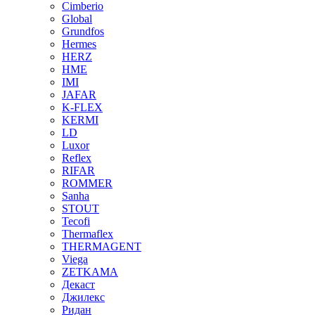
Cimberio
Global
Grundfos
Hermes
HERZ
HME
IMI
JAFAR
K-FLEX
KERMI
LD
Luxor
Reflex
RIFAR
ROMMER
Sanha
STOUT
Tecofi
Thermaflex
THERMAGENT
Viega
ZETKAMA
Декаст
Джилекс
Ридан