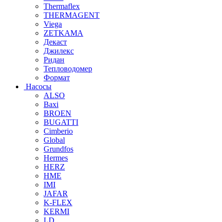
Thermaflex
THERMAGENT
Viega
ZETKAMA
Декаст
Джилекс
Ридан
Тепловодомер
Формат
Насосы
ALSO
Baxi
BROEN
BUGATTI
Cimberio
Global
Grundfos
Hermes
HERZ
HME
IMI
JAFAR
K-FLEX
KERMI
LD