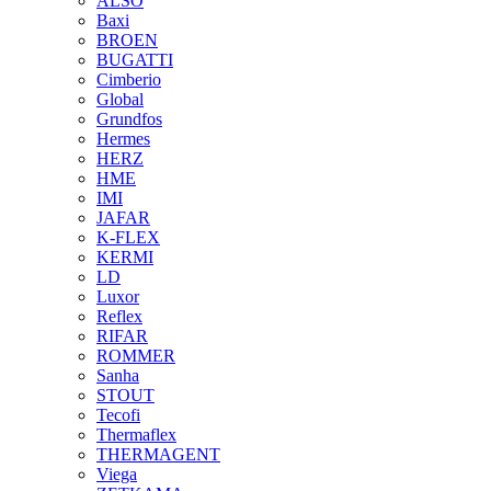
ALSO
Baxi
BROEN
BUGATTI
Cimberio
Global
Grundfos
Hermes
HERZ
HME
IMI
JAFAR
K-FLEX
KERMI
LD
Luxor
Reflex
RIFAR
ROMMER
Sanha
STOUT
Tecofi
Thermaflex
THERMAGENT
Viega