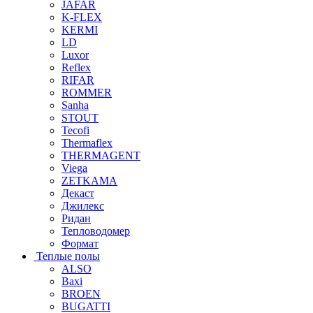
JAFAR
K-FLEX
KERMI
LD
Luxor
Reflex
RIFAR
ROMMER
Sanha
STOUT
Tecofi
Thermaflex
THERMAGENT
Viega
ZETKAMA
Декаст
Джилекс
Ридан
Тепловодомер
Формат
Теплые полы
ALSO
Baxi
BROEN
BUGATTI