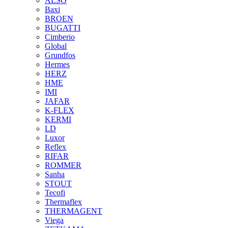
ALSO
Baxi
BROEN
BUGATTI
Cimberio
Global
Grundfos
Hermes
HERZ
HME
IMI
JAFAR
K-FLEX
KERMI
LD
Luxor
Reflex
RIFAR
ROMMER
Sanha
STOUT
Tecofi
Thermaflex
THERMAGENT
Viega