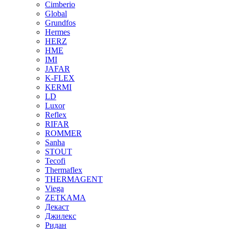
Cimberio
Global
Grundfos
Hermes
HERZ
HME
IMI
JAFAR
K-FLEX
KERMI
LD
Luxor
Reflex
RIFAR
ROMMER
Sanha
STOUT
Tecofi
Thermaflex
THERMAGENT
Viega
ZETKAMA
Декаст
Джилекс
Ридан