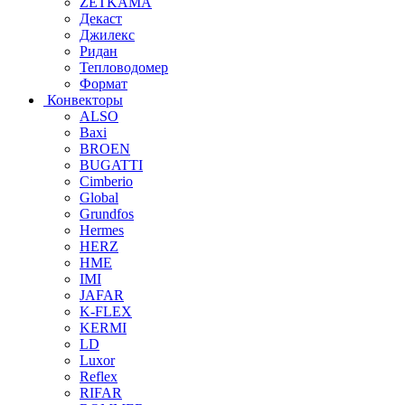
ZETKAMA
Декаст
Джилекс
Ридан
Тепловодомер
Формат
Конвекторы
ALSO
Baxi
BROEN
BUGATTI
Cimberio
Global
Grundfos
Hermes
HERZ
HME
IMI
JAFAR
K-FLEX
KERMI
LD
Luxor
Reflex
RIFAR