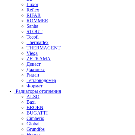
Luxor
Reflex
RIFAR
ROMMER
Sanha
STOUT
Tecofi
Thermaflex
THERMAGENT
Viega
ZETKAMA
Декаст
Джилекс
Ридан
Тепловодомер
Формат
Радиаторы отопления
ALSO
Baxi
BROEN
BUGATTI
Cimberio
Global
Grundfos
Hermes