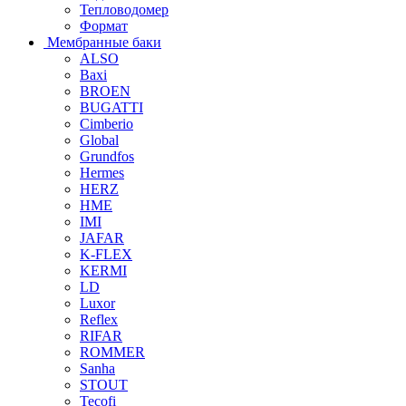
Тепловодомер
Формат
Мембранные баки
ALSO
Baxi
BROEN
BUGATTI
Cimberio
Global
Grundfos
Hermes
HERZ
HME
IMI
JAFAR
K-FLEX
KERMI
LD
Luxor
Reflex
RIFAR
ROMMER
Sanha
STOUT
Tecofi