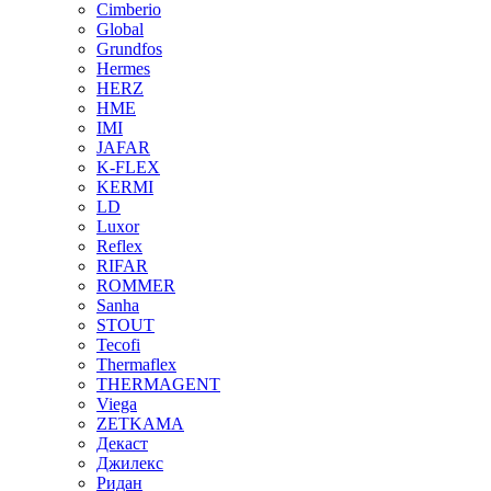
Cimberio
Global
Grundfos
Hermes
HERZ
HME
IMI
JAFAR
K-FLEX
KERMI
LD
Luxor
Reflex
RIFAR
ROMMER
Sanha
STOUT
Tecofi
Thermaflex
THERMAGENT
Viega
ZETKAMA
Декаст
Джилекс
Ридан