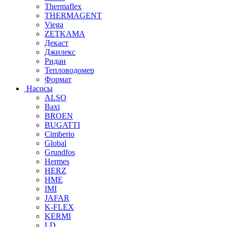
Thermaflex
THERMAGENT
Viega
ZETKAMA
Декаст
Джилекс
Ридан
Тепловодомер
Формат
Насосы
ALSO
Baxi
BROEN
BUGATTI
Cimberio
Global
Grundfos
Hermes
HERZ
HME
IMI
JAFAR
K-FLEX
KERMI
LD