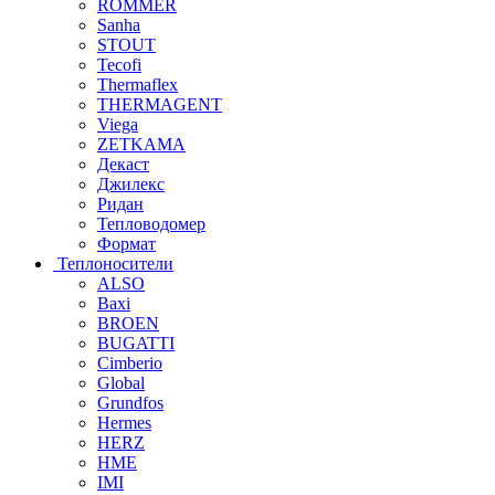
ROMMER
Sanha
STOUT
Tecofi
Thermaflex
THERMAGENT
Viega
ZETKAMA
Декаст
Джилекс
Ридан
Тепловодомер
Формат
Теплоносители
ALSO
Baxi
BROEN
BUGATTI
Cimberio
Global
Grundfos
Hermes
HERZ
HME
IMI