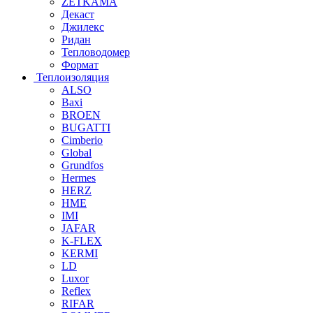
ZETKAMA
Декаст
Джилекс
Ридан
Тепловодомер
Формат
Теплоизоляция
ALSO
Baxi
BROEN
BUGATTI
Cimberio
Global
Grundfos
Hermes
HERZ
HME
IMI
JAFAR
K-FLEX
KERMI
LD
Luxor
Reflex
RIFAR