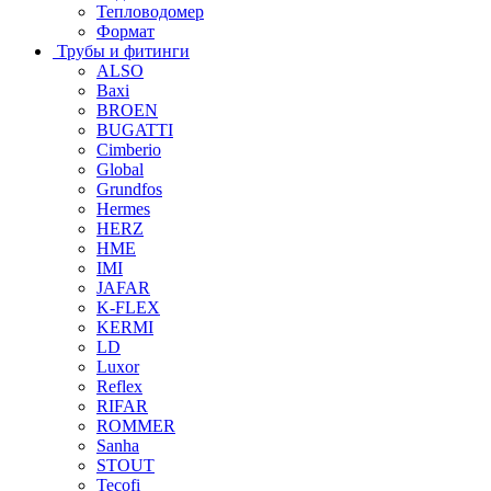
Тепловодомер
Формат
Трубы и фитинги
ALSO
Baxi
BROEN
BUGATTI
Cimberio
Global
Grundfos
Hermes
HERZ
HME
IMI
JAFAR
K-FLEX
KERMI
LD
Luxor
Reflex
RIFAR
ROMMER
Sanha
STOUT
Tecofi