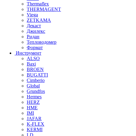
Thermaflex
THERMAGENT
Viega
ZETKAMA
Декаст
Джилекс
Ридан
Тепловодомер
Формат
Инструмент
ALSO
Baxi
BROEN
BUGATTI
Cimberio
Global
Grundfos
Hermes
HERZ
HME
IMI
JAFAR
K-FLEX
KERMI
LD