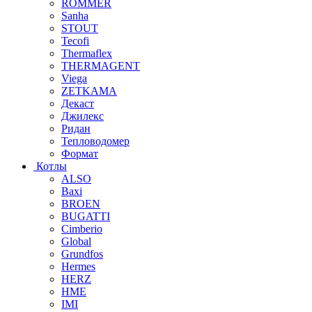
ROMMER
Sanha
STOUT
Tecofi
Thermaflex
THERMAGENT
Viega
ZETKAMA
Декаст
Джилекс
Ридан
Тепловодомер
Формат
Котлы
ALSO
Baxi
BROEN
BUGATTI
Cimberio
Global
Grundfos
Hermes
HERZ
HME
IMI