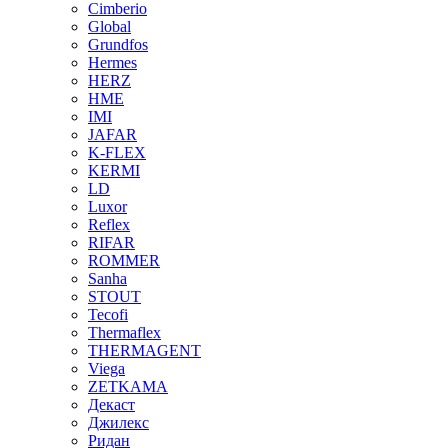
Cimberio
Global
Grundfos
Hermes
HERZ
HME
IMI
JAFAR
K-FLEX
KERMI
LD
Luxor
Reflex
RIFAR
ROMMER
Sanha
STOUT
Tecofi
Thermaflex
THERMAGENT
Viega
ZETKAMA
Декаст
Джилекс
Ридан