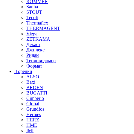
ROMMER
Sanha
STOUT
Tecofi
Thermaflex
THERMAGENT
Viega
ZETKAMA
Декаст
Джилекс
Ридан
Тепловодомер
Формат
Горелки
ALSO
Baxi
BROEN
BUGATTI
Cimberio
Global
Grundfos
Hermes
HERZ
HME
IMI