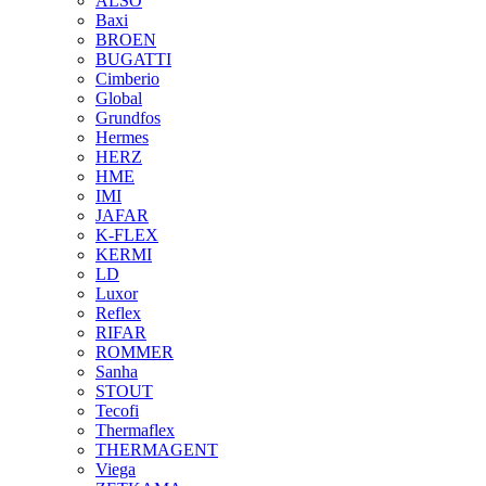
ALSO
Baxi
BROEN
BUGATTI
Cimberio
Global
Grundfos
Hermes
HERZ
HME
IMI
JAFAR
K-FLEX
KERMI
LD
Luxor
Reflex
RIFAR
ROMMER
Sanha
STOUT
Tecofi
Thermaflex
THERMAGENT
Viega