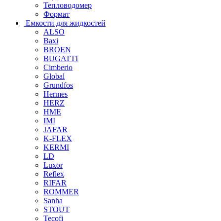
Тепловодомер
Формат
Емкости для жидкостей
ALSO
Baxi
BROEN
BUGATTI
Cimberio
Global
Grundfos
Hermes
HERZ
HME
IMI
JAFAR
K-FLEX
KERMI
LD
Luxor
Reflex
RIFAR
ROMMER
Sanha
STOUT
Tecofi