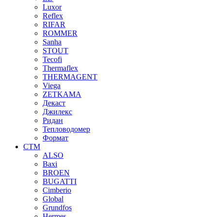
Luxor
Reflex
RIFAR
ROMMER
Sanha
STOUT
Tecofi
Thermaflex
THERMAGENT
Viega
ZETKAMA
Декаст
Джилекс
Ридан
Тепловодомер
Формат
СТМ
ALSO
Baxi
BROEN
BUGATTI
Cimberio
Global
Grundfos
Hermes