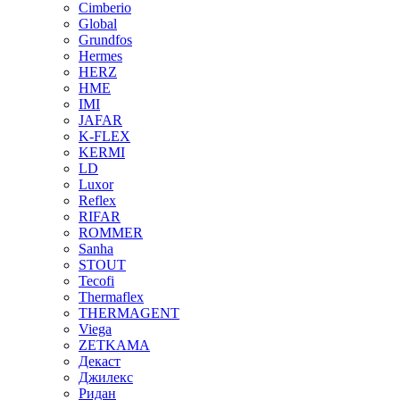
Cimberio
Global
Grundfos
Hermes
HERZ
HME
IMI
JAFAR
K-FLEX
KERMI
LD
Luxor
Reflex
RIFAR
ROMMER
Sanha
STOUT
Tecofi
Thermaflex
THERMAGENT
Viega
ZETKAMA
Декаст
Джилекс
Ридан