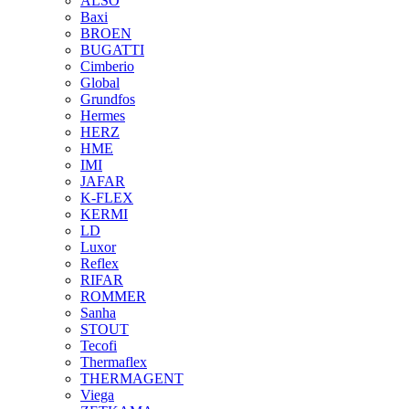
ALSO
Baxi
BROEN
BUGATTI
Cimberio
Global
Grundfos
Hermes
HERZ
HME
IMI
JAFAR
K-FLEX
KERMI
LD
Luxor
Reflex
RIFAR
ROMMER
Sanha
STOUT
Tecofi
Thermaflex
THERMAGENT
Viega