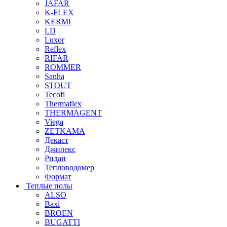
JAFAR
K-FLEX
KERMI
LD
Luxor
Reflex
RIFAR
ROMMER
Sanha
STOUT
Tecofi
Thermaflex
THERMAGENT
Viega
ZETKAMA
Декаст
Джилекс
Ридан
Тепловодомер
Формат
Теплые полы
ALSO
Baxi
BROEN
BUGATTI