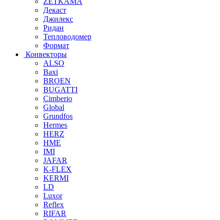
ZETKAMA
Декаст
Джилекс
Ридан
Тепловодомер
Формат
Конвекторы
ALSO
Baxi
BROEN
BUGATTI
Cimberio
Global
Grundfos
Hermes
HERZ
HME
IMI
JAFAR
K-FLEX
KERMI
LD
Luxor
Reflex
RIFAR