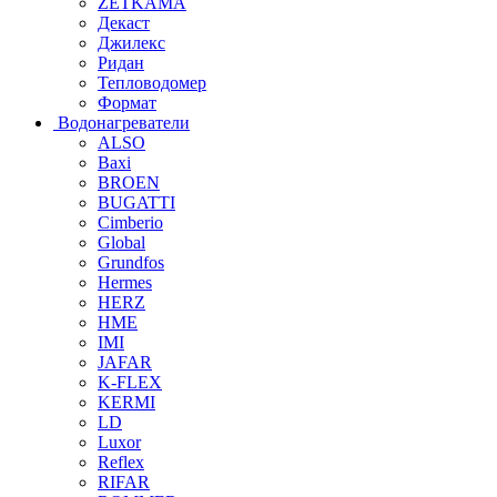
ZETKAMA
Декаст
Джилекс
Ридан
Тепловодомер
Формат
Водонагреватели
ALSO
Baxi
BROEN
BUGATTI
Cimberio
Global
Grundfos
Hermes
HERZ
HME
IMI
JAFAR
K-FLEX
KERMI
LD
Luxor
Reflex
RIFAR