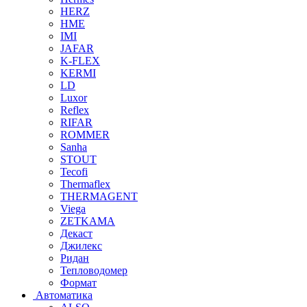
HERZ
HME
IMI
JAFAR
K-FLEX
KERMI
LD
Luxor
Reflex
RIFAR
ROMMER
Sanha
STOUT
Tecofi
Thermaflex
THERMAGENT
Viega
ZETKAMA
Декаст
Джилекс
Ридан
Тепловодомер
Формат
Автоматика