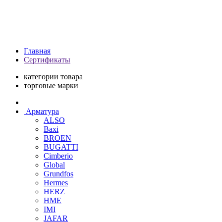
Главная
Сертификаты
категории товара
торговые марки
Арматура
ALSO
Baxi
BROEN
BUGATTI
Cimberio
Global
Grundfos
Hermes
HERZ
HME
IMI
JAFAR