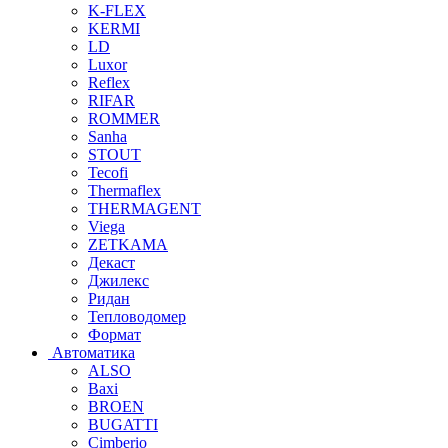
K-FLEX
KERMI
LD
Luxor
Reflex
RIFAR
ROMMER
Sanha
STOUT
Tecofi
Thermaflex
THERMAGENT
Viega
ZETKAMA
Декаст
Джилекс
Ридан
Тепловодомер
Формат
Автоматика
ALSO
Baxi
BROEN
BUGATTI
Cimberio