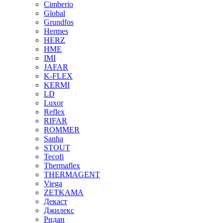
Cimberio
Global
Grundfos
Hermes
HERZ
HME
IMI
JAFAR
K-FLEX
KERMI
LD
Luxor
Reflex
RIFAR
ROMMER
Sanha
STOUT
Tecofi
Thermaflex
THERMAGENT
Viega
ZETKAMA
Декаст
Джилекс
Ридан