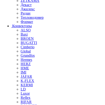
ZETKAMA
Декаст
Джилекс
Ридан
Тепловодомер
Формат
Конвекторы
ALSO
Baxi
BROEN
BUGATTI
Cimberio
Global
Grundfos
Hermes
HERZ
HME
IMI
JAFAR
K-FLEX
KERMI
LD
Luxor
Reflex
RIFAR