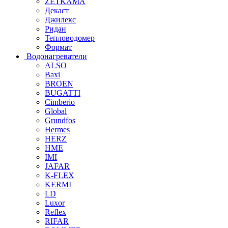
ZETKAMA
Декаст
Джилекс
Ридан
Тепловодомер
Формат
Водонагреватели
ALSO
Baxi
BROEN
BUGATTI
Cimberio
Global
Grundfos
Hermes
HERZ
HME
IMI
JAFAR
K-FLEX
KERMI
LD
Luxor
Reflex
RIFAR