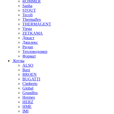
ROMMER
Sanha
STOUT
Tecofi
Thermaflex
THERMAGENT
Viega
ZETKAMA
Декаст
Джилекс
Ридан
Тепловодомер
Формат
Котлы
ALSO
Baxi
BROEN
BUGATTI
Cimberio
Global
Grundfos
Hermes
HERZ
HME
IMI