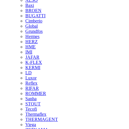
ALSO
Baxi
BROEN
BUGATTI
Cimberio
Global
Grundfos
Hermes
HERZ
HME
IMI
JAFAR
K-FLEX
KERMI
LD
Luxor
Reflex
RIFAR
ROMMER
Sanha
STOUT
Tecofi
Thermaflex
THERMAGENT
Viega