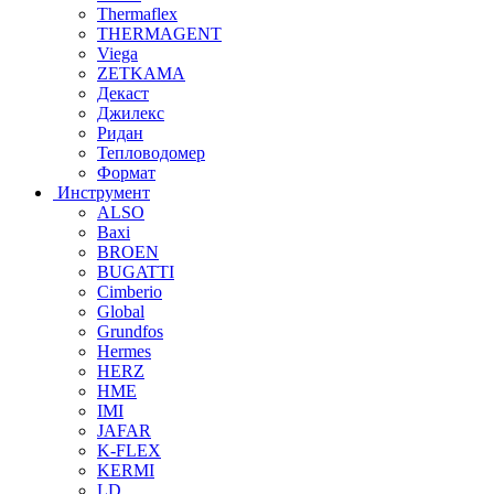
Thermaflex
THERMAGENT
Viega
ZETKAMA
Декаст
Джилекс
Ридан
Тепловодомер
Формат
Инструмент
ALSO
Baxi
BROEN
BUGATTI
Cimberio
Global
Grundfos
Hermes
HERZ
HME
IMI
JAFAR
K-FLEX
KERMI
LD