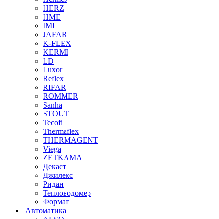
HERZ
HME
IMI
JAFAR
K-FLEX
KERMI
LD
Luxor
Reflex
RIFAR
ROMMER
Sanha
STOUT
Tecofi
Thermaflex
THERMAGENT
Viega
ZETKAMA
Декаст
Джилекс
Ридан
Тепловодомер
Формат
Автоматика