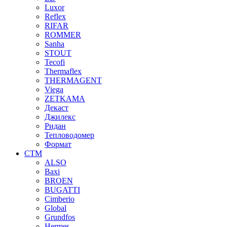
Luxor
Reflex
RIFAR
ROMMER
Sanha
STOUT
Tecofi
Thermaflex
THERMAGENT
Viega
ZETKAMA
Декаст
Джилекс
Ридан
Тепловодомер
Формат
СТМ
ALSO
Baxi
BROEN
BUGATTI
Cimberio
Global
Grundfos
Hermes