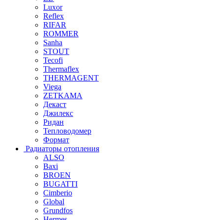
Luxor
Reflex
RIFAR
ROMMER
Sanha
STOUT
Tecofi
Thermaflex
THERMAGENT
Viega
ZETKAMA
Декаст
Джилекс
Ридан
Тепловодомер
Формат
Радиаторы отопления
ALSO
Baxi
BROEN
BUGATTI
Cimberio
Global
Grundfos
Hermes