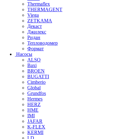
Thermaflex
THERMAGENT
Viega
ZETKAMA
Декаст
Джилекс
Ридан
Тепловодомер
Формат
Насосы
ALSO
Baxi
BROEN
BUGATTI
Cimberio
Global
Grundfos
Hermes
HERZ
HME
IMI
JAFAR
K-FLEX
KERMI
LD