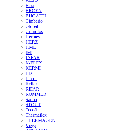
ALSO
Baxi
BROEN
BUGATTI
Cimberio
Global
Grundfos
Hermes
HERZ
HME
IMI
JAFAR
K-FLEX
KERMI
LD
Luxor
Reflex
RIFAR
ROMMER
Sanha
STOUT
Tecofi
Thermaflex
THERMAGENT
Viega