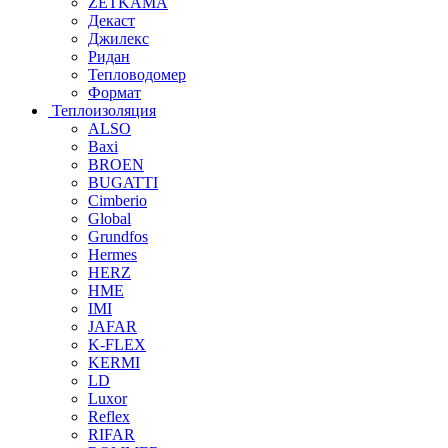
ZETKAMA
Декаст
Джилекс
Ридан
Тепловодомер
Формат
Теплоизоляция
ALSO
Baxi
BROEN
BUGATTI
Cimberio
Global
Grundfos
Hermes
HERZ
HME
IMI
JAFAR
K-FLEX
KERMI
LD
Luxor
Reflex
RIFAR