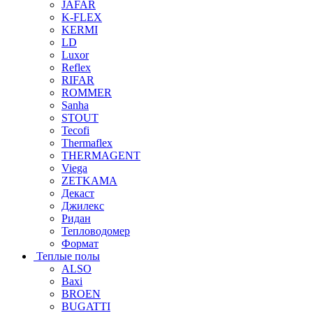
JAFAR
K-FLEX
KERMI
LD
Luxor
Reflex
RIFAR
ROMMER
Sanha
STOUT
Tecofi
Thermaflex
THERMAGENT
Viega
ZETKAMA
Декаст
Джилекс
Ридан
Тепловодомер
Формат
Теплые полы
ALSO
Baxi
BROEN
BUGATTI