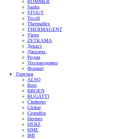
ROMMER
Sanha
STOUT
Tecofi
Thermaflex
THERMAGENT
Viega
ZETKAMA
Декаст
Джилекс
Ридан
Тепловодомер
Формат
Горелки
ALSO
Baxi
BROEN
BUGATTI
Cimberio
Global
Grundfos
Hermes
HERZ
HME
IMI