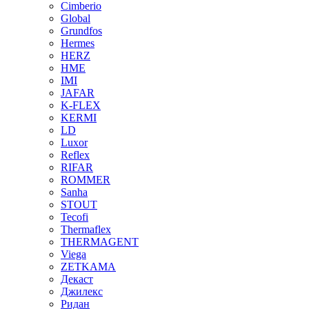
Cimberio
Global
Grundfos
Hermes
HERZ
HME
IMI
JAFAR
K-FLEX
KERMI
LD
Luxor
Reflex
RIFAR
ROMMER
Sanha
STOUT
Tecofi
Thermaflex
THERMAGENT
Viega
ZETKAMA
Декаст
Джилекс
Ридан