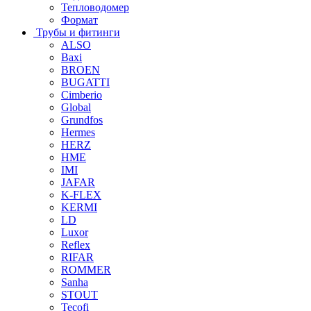
Тепловодомер
Формат
Трубы и фитинги
ALSO
Baxi
BROEN
BUGATTI
Cimberio
Global
Grundfos
Hermes
HERZ
HME
IMI
JAFAR
K-FLEX
KERMI
LD
Luxor
Reflex
RIFAR
ROMMER
Sanha
STOUT
Tecofi