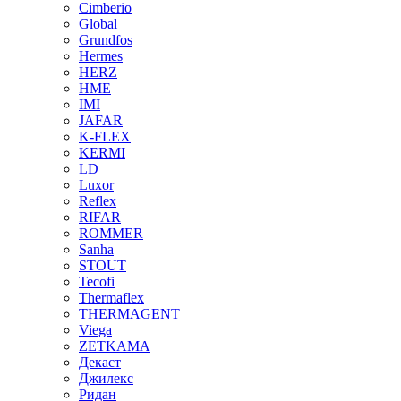
Cimberio
Global
Grundfos
Hermes
HERZ
HME
IMI
JAFAR
K-FLEX
KERMI
LD
Luxor
Reflex
RIFAR
ROMMER
Sanha
STOUT
Tecofi
Thermaflex
THERMAGENT
Viega
ZETKAMA
Декаст
Джилекс
Ридан