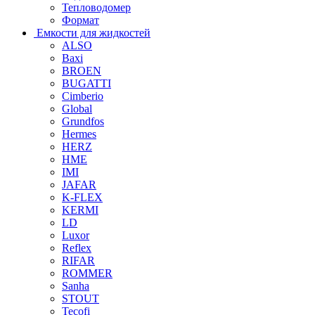
Тепловодомер
Формат
Емкости для жидкостей
ALSO
Baxi
BROEN
BUGATTI
Cimberio
Global
Grundfos
Hermes
HERZ
HME
IMI
JAFAR
K-FLEX
KERMI
LD
Luxor
Reflex
RIFAR
ROMMER
Sanha
STOUT
Tecofi