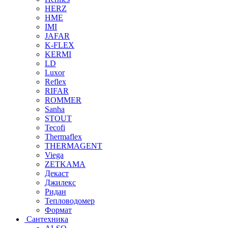
HERZ
HME
IMI
JAFAR
K-FLEX
KERMI
LD
Luxor
Reflex
RIFAR
ROMMER
Sanha
STOUT
Tecofi
Thermaflex
THERMAGENT
Viega
ZETKAMA
Декаст
Джилекс
Ридан
Тепловодомер
Формат
Сантехника