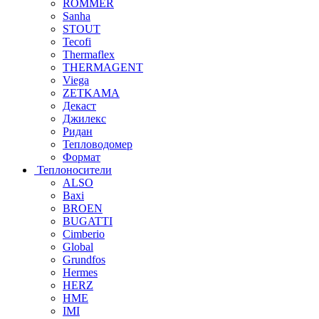
ROMMER
Sanha
STOUT
Tecofi
Thermaflex
THERMAGENT
Viega
ZETKAMA
Декаст
Джилекс
Ридан
Тепловодомер
Формат
Теплоносители
ALSO
Baxi
BROEN
BUGATTI
Cimberio
Global
Grundfos
Hermes
HERZ
HME
IMI