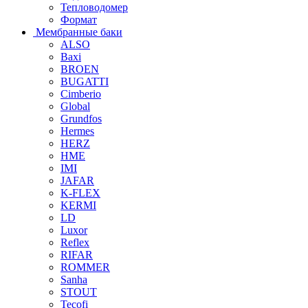
Тепловодомер
Формат
Мембранные баки
ALSO
Baxi
BROEN
BUGATTI
Cimberio
Global
Grundfos
Hermes
HERZ
HME
IMI
JAFAR
K-FLEX
KERMI
LD
Luxor
Reflex
RIFAR
ROMMER
Sanha
STOUT
Tecofi