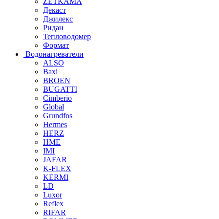
ZETKAMA
Декаст
Джилекс
Ридан
Тепловодомер
Формат
Водонагреватели
ALSO
Baxi
BROEN
BUGATTI
Cimberio
Global
Grundfos
Hermes
HERZ
HME
IMI
JAFAR
K-FLEX
KERMI
LD
Luxor
Reflex
RIFAR