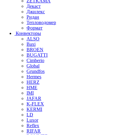
ZETKAMA
Декаст
Джилекс
Ридан
Тепловодомер
Формат
Конвекторы
ALSO
Baxi
BROEN
BUGATTI
Cimberio
Global
Grundfos
Hermes
HERZ
HME
IMI
JAFAR
K-FLEX
KERMI
LD
Luxor
Reflex
RIFAR