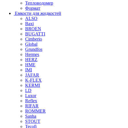
Тепловодомер
Формат
Емкости для жидкостей
ALSO
Baxi
BROEN
BUGATTI
Cimberio
Global
Grundfos
Hermes
HERZ
HME
IMI
JAFAR
K-FLEX
KERMI
LD
Luxor
Reflex
RIFAR
ROMMER
Sanha
STOUT
Tecofi