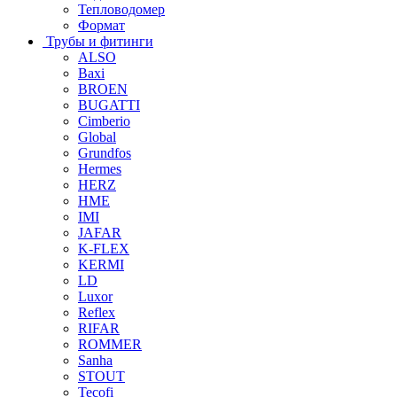
Тепловодомер
Формат
Трубы и фитинги
ALSO
Baxi
BROEN
BUGATTI
Cimberio
Global
Grundfos
Hermes
HERZ
HME
IMI
JAFAR
K-FLEX
KERMI
LD
Luxor
Reflex
RIFAR
ROMMER
Sanha
STOUT
Tecofi