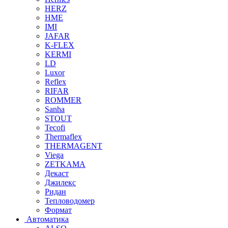
HERZ
HME
IMI
JAFAR
K-FLEX
KERMI
LD
Luxor
Reflex
RIFAR
ROMMER
Sanha
STOUT
Tecofi
Thermaflex
THERMAGENT
Viega
ZETKAMA
Декаст
Джилекс
Ридан
Тепловодомер
Формат
Автоматика