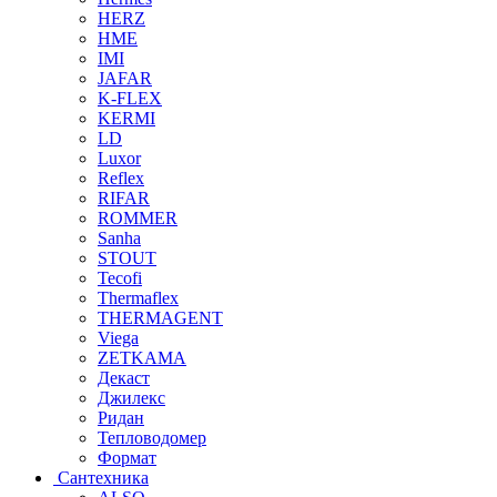
HERZ
HME
IMI
JAFAR
K-FLEX
KERMI
LD
Luxor
Reflex
RIFAR
ROMMER
Sanha
STOUT
Tecofi
Thermaflex
THERMAGENT
Viega
ZETKAMA
Декаст
Джилекс
Ридан
Тепловодомер
Формат
Сантехника