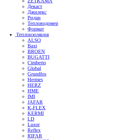
ZETKAMA
Декаст
Джилекс
Ридан
Тепловодомер
Формат
Теплоизоляция
ALSO
Baxi
BROEN
BUGATTI
Cimberio
Global
Grundfos
Hermes
HERZ
HME
IMI
JAFAR
K-FLEX
KERMI
LD
Luxor
Reflex
RIFAR