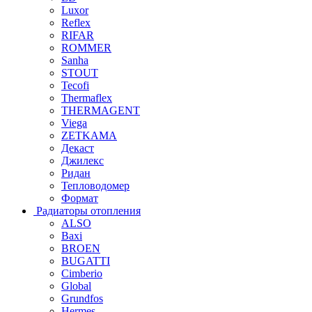
Luxor
Reflex
RIFAR
ROMMER
Sanha
STOUT
Tecofi
Thermaflex
THERMAGENT
Viega
ZETKAMA
Декаст
Джилекс
Ридан
Тепловодомер
Формат
Радиаторы отопления
ALSO
Baxi
BROEN
BUGATTI
Cimberio
Global
Grundfos
Hermes