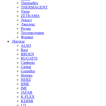
Thermaflex
THERMAGENT
Viega
ZETKAMA
Декаст
Джилекс
Ридан
Тепловодомер
Формат
Насосы
ALSO
Baxi
BROEN
BUGATTI
Cimberio
Global
Grundfos
Hermes
HERZ
HME
IMI
JAFAR
K-FLEX
KERMI
LD