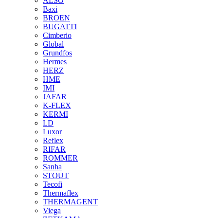
ALSO
Baxi
BROEN
BUGATTI
Cimberio
Global
Grundfos
Hermes
HERZ
HME
IMI
JAFAR
K-FLEX
KERMI
LD
Luxor
Reflex
RIFAR
ROMMER
Sanha
STOUT
Tecofi
Thermaflex
THERMAGENT
Viega