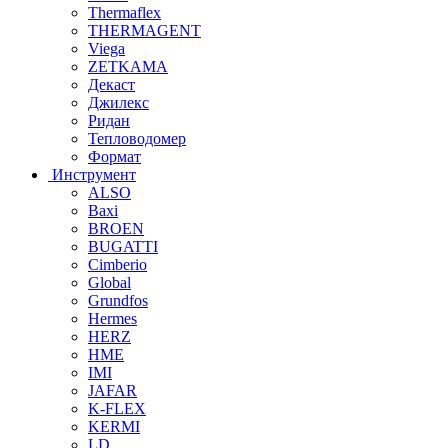
Thermaflex
THERMAGENT
Viega
ZETKAMA
Декаст
Джилекс
Ридан
Тепловодомер
Формат
Инструмент
ALSO
Baxi
BROEN
BUGATTI
Cimberio
Global
Grundfos
Hermes
HERZ
HME
IMI
JAFAR
K-FLEX
KERMI
LD