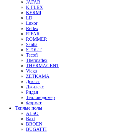
JAFAR
K-FLEX
KERMI
LD
Luxor
Reflex
RIFAR
ROMMER
Sanha
STOUT
Tecofi
Thermaflex
THERMAGENT
Viega
ZETKAMA
Декаст
Джилекс
Ридан
Тепловодомер
Формат
Теплые полы
ALSO
Baxi
BROEN
BUGATTI