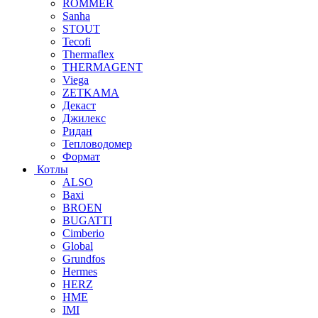
ROMMER
Sanha
STOUT
Tecofi
Thermaflex
THERMAGENT
Viega
ZETKAMA
Декаст
Джилекс
Ридан
Тепловодомер
Формат
Котлы
ALSO
Baxi
BROEN
BUGATTI
Cimberio
Global
Grundfos
Hermes
HERZ
HME
IMI