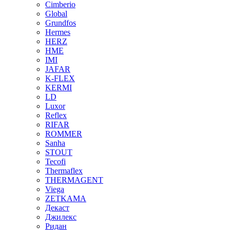
Cimberio
Global
Grundfos
Hermes
HERZ
HME
IMI
JAFAR
K-FLEX
KERMI
LD
Luxor
Reflex
RIFAR
ROMMER
Sanha
STOUT
Tecofi
Thermaflex
THERMAGENT
Viega
ZETKAMA
Декаст
Джилекс
Ридан