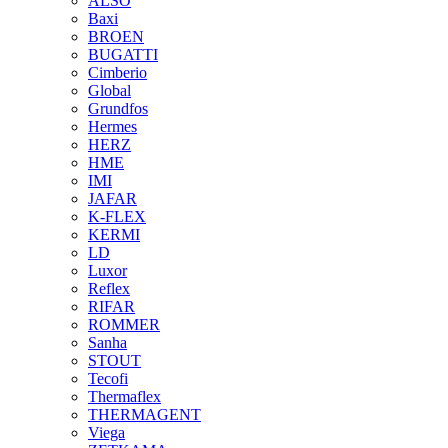
ALSO
Baxi
BROEN
BUGATTI
Cimberio
Global
Grundfos
Hermes
HERZ
HME
IMI
JAFAR
K-FLEX
KERMI
LD
Luxor
Reflex
RIFAR
ROMMER
Sanha
STOUT
Tecofi
Thermaflex
THERMAGENT
Viega