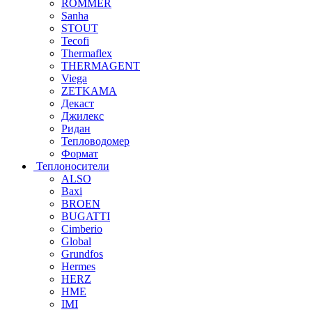
ROMMER
Sanha
STOUT
Tecofi
Thermaflex
THERMAGENT
Viega
ZETKAMA
Декаст
Джилекс
Ридан
Тепловодомер
Формат
Теплоносители
ALSO
Baxi
BROEN
BUGATTI
Cimberio
Global
Grundfos
Hermes
HERZ
HME
IMI