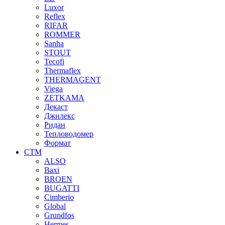
Luxor
Reflex
RIFAR
ROMMER
Sanha
STOUT
Tecofi
Thermaflex
THERMAGENT
Viega
ZETKAMA
Декаст
Джилекс
Ридан
Тепловодомер
Формат
СТМ
ALSO
Baxi
BROEN
BUGATTI
Cimberio
Global
Grundfos
Hermes