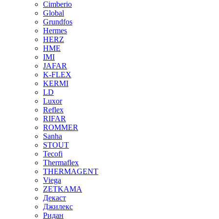
Cimberio
Global
Grundfos
Hermes
HERZ
HME
IMI
JAFAR
K-FLEX
KERMI
LD
Luxor
Reflex
RIFAR
ROMMER
Sanha
STOUT
Tecofi
Thermaflex
THERMAGENT
Viega
ZETKAMA
Декаст
Джилекс
Ридан