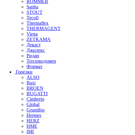
ROMMER
Sanha
STOUT
Tecofi
Thermaflex
THERMAGENT
Viega
ZETKAMA
Декаст
Джилекс
Ридан
Тепловодомер
Формат
Горелки
ALSO
Baxi
BROEN
BUGATTI
Cimberio
Global
Grundfos
Hermes
HERZ
HME
IMI