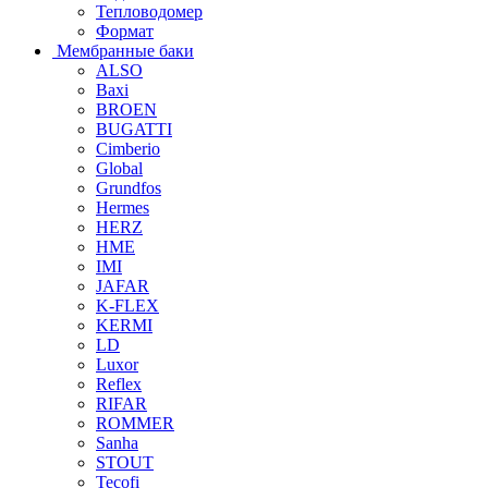
Тепловодомер
Формат
Мембранные баки
ALSO
Baxi
BROEN
BUGATTI
Cimberio
Global
Grundfos
Hermes
HERZ
HME
IMI
JAFAR
K-FLEX
KERMI
LD
Luxor
Reflex
RIFAR
ROMMER
Sanha
STOUT
Tecofi